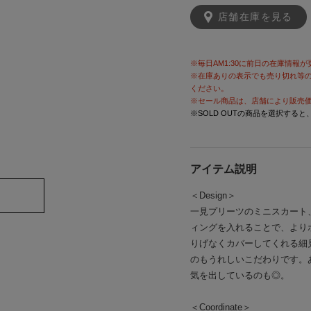
店舗在庫を見る
※毎日AM1:30に前日の在庫情報
※在庫ありの表示でも売り切れ等
ください。
※セール商品は、店舗により販売
※SOLD OUTの商品を選択する
アイテム説明
＜Design＞
一見プリーツのミニスカート
ィングを入れることで、より
りげなくカバーしてくれる細
のもうれしいこだわりです。
気を出しているのも◎。
＜Coordinate＞