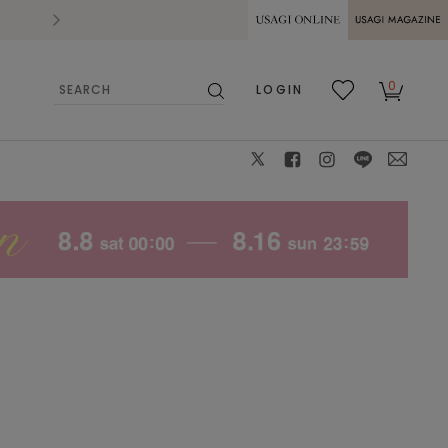
2026.07.28
熊本県熊本地方を震源とする地震の影響によ
USAGI ONLINE
USAGI
0
LOGIN
MAGAZINE
検
お気
カー
索
に入
ト
り
X
facebook
instagram
LINE
mail