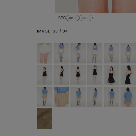
BEG
36
: △
38
: △
IMAGE
33
/
34