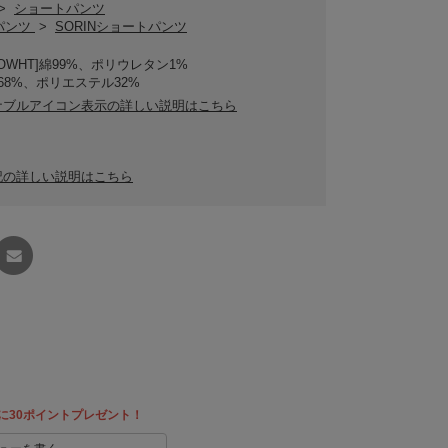
>
ショートパンツ
Nパンツ
>
SORINショートパンツ
・OWHT]綿99%、ポリウレタン1%
]綿68%、ポリエステル32%
ナブルアイコン表示の詳しい説明はこちら
記の詳しい説明はこちら
友達に
教える
に30ポイントプレゼント！