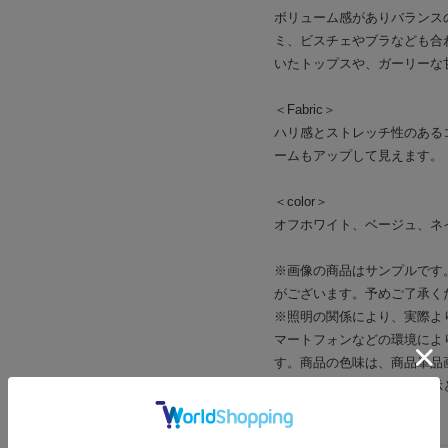
ボリューム感がありバランス
ミ、ビスチェやブラなども合
いたトップスや、ガーリーな
＜Fabric＞
ハリ感とストレッチ性のある
ームもアップして見えます。
＜color＞
オフホワイト、ベージュ、ネ
※画像の商品はサンプルです
がございます。予めご了承く
※照明の関係により、実際よ
マートフォンなどの環境によ
す。商品の色味は、商品単品
※商品についている品質表示
さい。