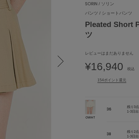
SORIN
/ ソリン
パンツ
/
ショートパンツ
Pleated Sho
ツ
レビューはまだありません
¥16,940
税込
Next
154ポイント還元
残り3点
36
1-3日
OWHT
残り2点
38
1-3日