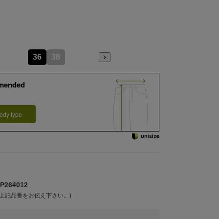
36
38
mended
ody type
264012
上記品番をお伝え下さい。)