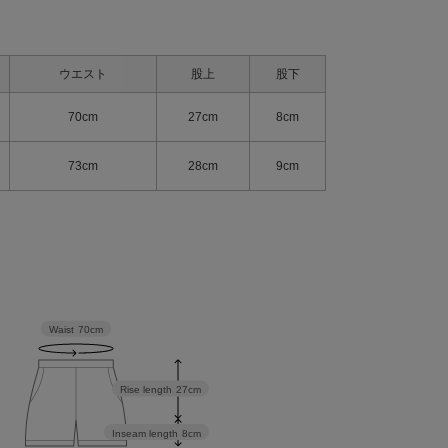
ウエスト
股上
股下
70cm
27cm
8cm
73cm
28cm
9cm
Waist
70cm
Rise length
27cm
Inseam length
8cm