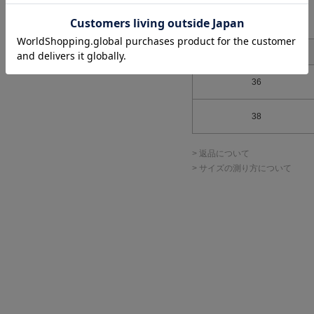
アイテムサイズ
サイズ表記
36
38
> 返品について
> サイズの測り方について