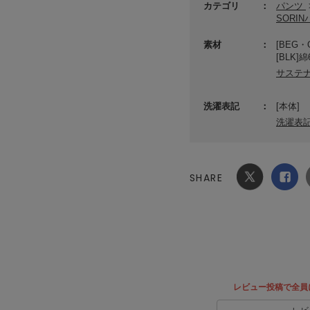
カテゴリ
パンツ
SORI
素材
[BEG
[BLK
サステ
洗濯表記
[本体]
洗濯表
SHARE
Xでシ
facebook
ェア
でシェ
ア
レビュー投稿で全員