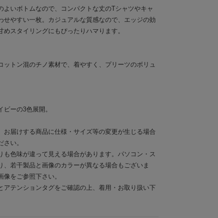
のよいボトムなので、コンパクトな丈のTシャツやキャ
わせやすい一枚。カジュアルな質感なので、エッジの効
甘めスタイリングにもぴったりハマります。
コットン混のチノ素材で、着やすく、プリーツのボリュ
イビーの3色展開。
。お届けする商品に仕様・サイズ等の変更が生じる場合
ださい。
りも色味が違って見える場合があります。パソコン・ス
り、若干製品と画像のカラーが異なる場合もございま
画像をご参照下さい。
とアテンションタグをご確認の上、着用・お取り扱い下