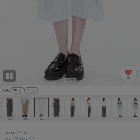
adidas
アディダス
(2005)
adidas by Stella McCartney
アディダス バイ ステラマッカートニー
916)
ALLISON BROWN
アリソンブラウン
07)
amabro
アマブロ
リー (664)
Ame no chi Hare
15
アメノチハレ
3
21
/
ョン雑貨 (865)
SAX
36
: △
38
: △
AMOMMA
アモマ
/ランジェリー (127)
ánuans
ェア (121)
アニュアンス
GRY
BEG
SAX
ànuke
 (124)
SORIN / ソリン
アンヌーク
パンツ
フルレングス