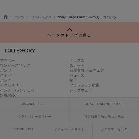
ヌル
パンツ
フルレングス
2Way Cargo Pants/ 2Wayカーゴパンツ
TO
P
On
オン
ページのトップに戻る
Onitsuka Tiger
CATEGORY
オニツカ タイガー
アウター
トップス
ORGUE
ワンピース/ドレス
スカート
オルグ
パンツ
部屋着/ルームウェア
スポーツ
シューズ
ORR
バッグ
帽子
オル
アクセサリー
ファッション雑貨
インナー/ランジェリー
レッグウェア
水着/浴衣
MA CARDについて
USAGI ONLINEについて
PATRICK
パトリック
プライバシーポリシー
特定商取引法に基づく表示
Philly chocolate
STORE LIST
オフィシャルサイト
カスタマーセンター
フィリーチョコレート