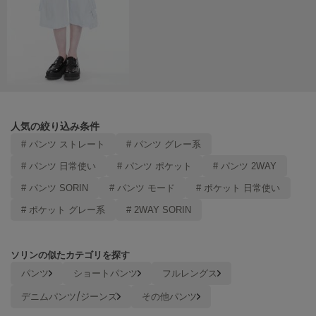
Mila Owen
ミラオーウェン
MOIGE
モワージュ
MUCHA
ミュシャ
人気の絞り込み条件
# パンツ ストレート
# パンツ グレー系
NEW Balance
ニューバランス
# パンツ 日常使い
# パンツ ポケット
# パンツ 2WAY
# パンツ SORIN
# パンツ モード
# ポケット 日常使い
nezu
ネズ
# ポケット グレー系
# 2WAY SORIN
NIKE
ナイキ
ソリンの似たカテゴリを探す
パンツ
ショートパンツ
フルレングス
NOWNS
ナウンス
デニムパンツ/ジーンズ
その他パンツ
null.