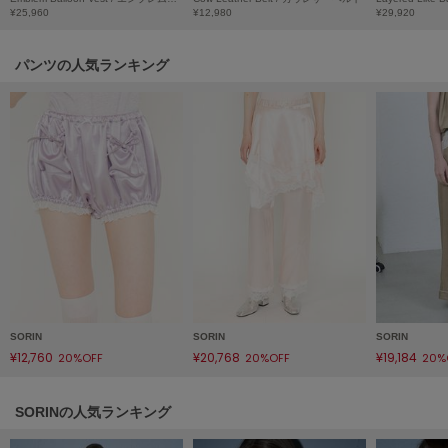
HUNTER
¥25,960
¥12,980
¥29,920
ハンター
パンツの人気ランキング
HOKA ONEONE
ホカ オネオネ
KEEN
キーン
LAATO
ラート
le
ル
SORIN
SORIN
SORIN
¥12,760
¥20,768
¥19,184
20%OFF
20%OFF
20%
le coq sportif
ルコックスポルティフ
SORINの人気ランキング
LeSportsac
レスポートサック