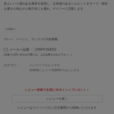
EIMY ISTOIRE
程よいハリ感のある素材を使用し、立体感のあるシルエットをキープ。軽快
エイミー イストワール
な履き心地ながら耐久性にも優れ、デイリーに活躍します。
emmi
エミ
＜color＞
emmi atelier
エミ アトリエ
グレー、ベージュ、サックスの3色展開。
emmi yoga
エミヨガ
メーカー品番 ： 27WFP264033
(店舗でお問い合わせの際には、上記品番をお伝え下さい。)
ETRÉ TOKYO
エトレトウキョウ
カテゴリ ：
パンツ
>
フルレングス
SORINパンツ
>
SORINフルレングス
ey
アイ
レビュー投稿で全員に30ポイントプレゼント！
FILA
レビューを書く
フィラ
レビューはマイページのご注文履歴から投稿いただけます
FRAY I.D