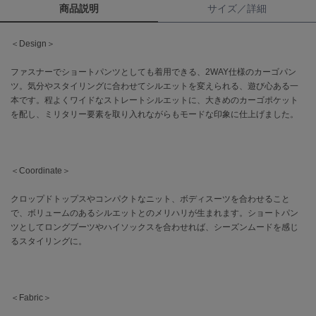
商品説明
サイズ／詳細
célon
セロン
＜Design＞
Clarks Premium
ファスナーでショートパンツとしても着用できる、2WAY仕様のカーゴパン
クラークス
ツ。気分やスタイリングに合わせてシルエットを変えられる、遊び心ある一
本です。程よくワイドなストレートシルエットに、大きめのカーゴポケット
CODE A
を配し、ミリタリー要素を取り入れながらもモードな印象に仕上げました。
コードエー
COLE HAAN
コール ハーン
＜Coordinate＞
CONVERSE
クロップドトップスやコンパクトなニット、ボディスーツを合わせること
コンバース
で、ボリュームのあるシルエットとのメリハリが生まれます。ショートパン
ツとしてロングブーツやハイソックスを合わせれば、シーズンムードを感じ
るスタイリングに。
DANSKIN
ダンスキン
＜Fabric＞