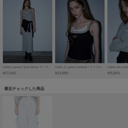
LILY BROWN
リリーブラウン
LILY BROWN Lingerie
リリーブラウンランジェリー
LITTLE UNION TOKYO
リトルユニオン トウキョウ
made of Organics
Cable Layered Tank Dress/ ケーブルレイヤード タンクドレス
Cable 3 Layers camisole / ケーブル3レイヤーキャミソール
メイドオブオーガニクス
¥27,940
¥23,980
¥15,950
MICHU COQUETTE
ミチュ コケット
関連記事
最近チェックした商品
MIESROHE
ミースロエ
miies miim
ミーエスミーム