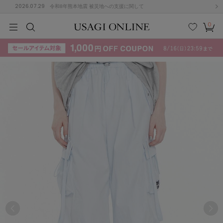
2026.07.29
令和8年熊本地震 被災地への支援に関して
0
MEN
MEN
KIDS
KIDS
BABY
BABY
BEAUTY
BEAUTY
LIFE STYLE
LIFE STYLE
検索
お気
カー
に入
ト
り
(715)
(3074)
B
C
D
E
F
G
I
J
K
L
M
N
ス/ドレス (1179)
P
Q
R
S
T
U
(570)
その
W
X
Y
Z
他
890)
ルームウェア (535)
ACYM
アシーム
(121)