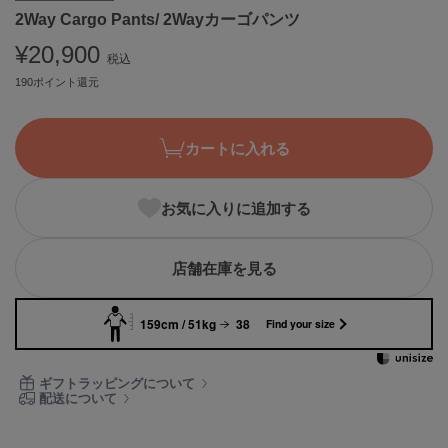
2Way Cargo Pants/ 2Wayカーゴパンツ
ASICS
アシックス
¥20,900
税込
190ポイント還元
Ballelite
バレリット
カートに入れる
BANDOLIER
バンドリヤー
お気に入りに追加する
Barbour
バブアー
店舗在庫を見る
Beyond Closet
ビヨンドクローゼット
159cm / 51kg
38
Find your size
Calvin Klein
ギフトラッピングについて
カルバン・クライン
配送について
CELFORD
セルフォード