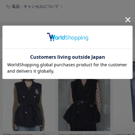
フレイアイディー
返品・キャンセルについて
FURFUR
ファーファー
リポストする
LINEで送る
gelato pique
ジェラート ピケ
おすすめ商品
GELATO PIQUE CAT&DOG
ジェラート ピケ キャットアンドドッグ
gelato pique Sleep
ジェラート ピケ スリープ
GRAMICCI
グラミチ
Henon.
へノン
Emblem Balloon Vest / エンブレムバルーンベスト
Cow Leather Belt / カウレザーベルト