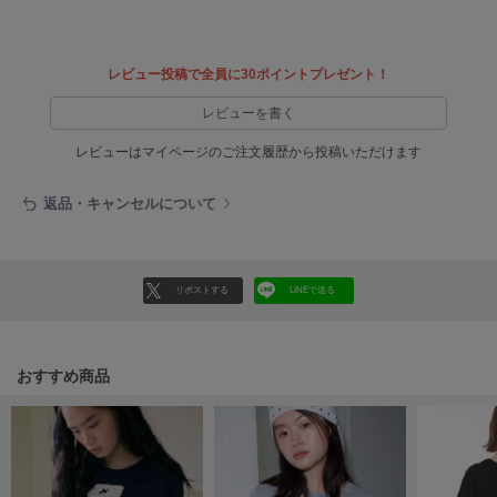
EIMY ISTOIRE
エイミー イストワール
emmi
レビュー投稿で全員に30ポイントプレゼント！
エミ
レビューを書く
emmi atelier
エミ アトリエ
レビューはマイページのご注文履歴から投稿いただけます
emmi yoga
返品・キャンセルについて
エミヨガ
ETRÉ TOKYO
エトレトウキョウ
リポストする
LINEで送る
ey
アイ
おすすめ商品
FILA
フィラ
FRAY I.D