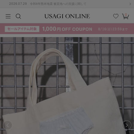
2026.07.29
令和8年熊本地震 被災地への支援に関して
0
MEN
MEN
KIDS
KIDS
BABY
BABY
BEAUTY
BEAUTY
LIFE STYLE
LIFE STYLE
検索
お気
カー
に入
ト
り
(715)
(3074)
B
C
D
E
F
G
I
J
K
L
M
N
ス/ドレス (1179)
P
Q
R
S
T
U
(570)
その
W
X
Y
Z
他
890)
ルームウェア (535)
ACYM
アシーム
(121)