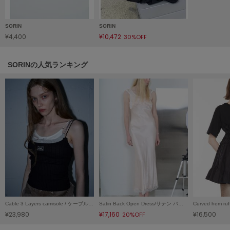
HUNTER
ハンター
SORIN
SORIN
HOKA ONEONE
¥4,400
¥10,472
30%OFF
ホカ オネオネ
SORINの人気ランキング
KEEN
キーン
LAATO
ラート
le
ル
le coq sportif
ルコックスポルティフ
Cable 3 Layers camisole / ケーブル3レイヤーキャミソール
Satin Back Open Dress/サテン バックオープンドレス
¥23,980
¥17,160
¥16,500
LeSportsac
20%OFF
レスポートサック