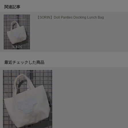
関連記事
LILY BROWN
リリーブラウン
【SORIN】Doll Panties Docking Lunch Bag
LILY BROWN Lingerie
リリーブラウンランジェリー
LITTLE UNION TOKYO
リトルユニオン トウキョウ
最近チェックした商品
made of Organics
メイドオブオーガニクス
MICHU COQUETTE
ミチュ コケット
MIESROHE
ミースロエ
miies miim
ミーエスミーム