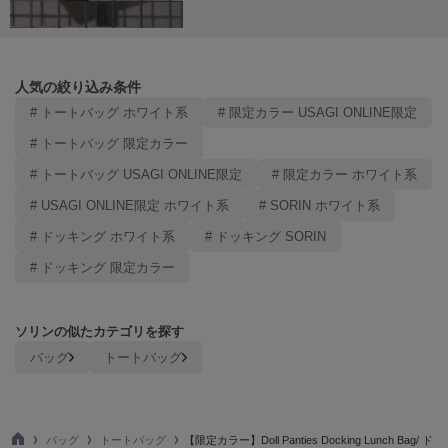
Mila Owen
ミラオーウェン
MOIGE
モワージュ
人気の絞り込み条件
# トートバッグ ホワイト系
# 限定カラー USAGI ONLINE限定
MUCHA
ミュシャ
# トートバッグ 限定カラー
# トートバッグ USAGI ONLINE限定
# 限定カラー ホワイト系
# USAGI ONLINE限定 ホワイト系
# SORIN ホワイト系
NEW Balance
ニューバランス
# ドッキング ホワイト系
# ドッキング SORIN
# ドッキング 限定カラー
nezu
ネズ
NIKE
ソリンの似たカテゴリを探す
ナイキ
バッグ
トートバッグ
NOWNS
ナウンス
バッグ
トートバッグ
【限定カラー】Doll Panties Docking Lunch Bag/ ド
null.