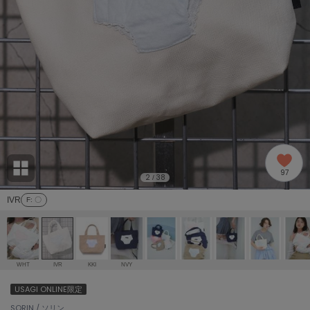
adidas
アディダス
(2005)
adidas by Stella McCartney
アディダス バイ ステラマッカートニー
916)
ALLISON BROWN
アリソンブラウン
07)
amabro
アマブロ
リー (664)
Ame no chi Hare
97
アメノチハレ
2
38
/
ョン雑貨 (865)
IVR
F
: 〇
AMOMMA
アモマ
/ランジェリー (127)
ánuans
ェア (121)
アニュアンス
WHT
IVR
KKI
NVY
ànuke
USAGI ONLINE限定
 (124)
アンヌーク
SORIN / ソリン