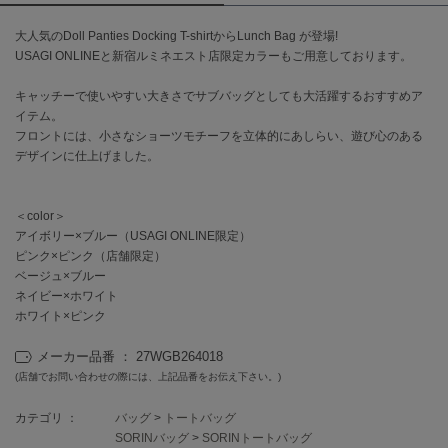
大人気のDoll Panties Docking T-shirtからLunch Bag が登場!
célon
セロン
USAGI ONLINEと新宿ルミネエスト店限定カラーもご用意しております。
キャッチーで使いやすい大きさでサブバッグとしても大活躍するおすすめア
Clarks Premium
クラークス
イテム。
フロントには、小さなショーツモチーフを立体的にあしらい、遊び心のある
CODE A
デザインに仕上げました。
コードエー
COLE HAAN
＜color＞
コール ハーン
アイボリー×ブルー（USAGI ONLINE限定）
ピンク×ピンク（店舗限定）
CONVERSE
ベージュ×ブルー
コンバース
ネイビー×ホワイト
ホワイト×ピンク
メーカー品番 ： 27WGB264018
DANSKIN
ダンスキン
(店舗でお問い合わせの際には、上記品番をお伝え下さい。)
カテゴリ ：
バッグ
>
トートバッグ
SORINバッグ
>
SORINトートバッグ