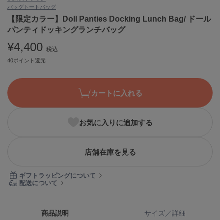
バッグ
トートバッグ
ASICS
アシックス
【限定カラー】Doll Panties Docking Lunch Bag/ ドール
パンティドッキングランチバッグ
¥4,400
税込
Ballelite
40ポイント還元
バレリット
BANDOLIER
バンドリヤー
カートに入れる
Barbour
バブアー
お気に入りに追加する
Beyond Closet
ビヨンドクローゼット
店舗在庫を見る
ギフトラッピングについて
配送について
Calvin Klein
カルバン・クライン
CELFORD
商品説明
サイズ／詳細
セルフォード