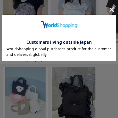
フレイアイディー
FURFUR
ファーファー
gelato pique
ジェラート ピケ
Doll Panties Docking T-shirt/ドールパンティー ドッキングTシャツ
【限定カラー】Corset Docking T-shirt / コルセットドッキングＴシャツ
¥9,900
¥12,980
¥16,500
GELATO PIQUE CAT&DOG
ジェラート ピケ キャットアンドドッグ
バッグの人気ランキング
gelato pique Sleep
ジェラート ピケ スリープ
GRAMICCI
グラミチ
Henon.
へノン