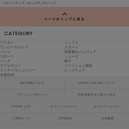
TO
ヌル
ールパンティドッキングランチバッグ
P
ページのトップに戻る
On
オン
CATEGORY
Onitsuka Tiger
アウター
トップス
オニツカ タイガー
ワンピース/ドレス
スカート
パンツ
部屋着/ルームウェア
スポーツ
シューズ
ORGUE
バッグ
帽子
オルグ
アクセサリー
ファッション雑貨
インナー/ランジェリー
レッグウェア
ORR
水着/浴衣
オル
MA CARDについて
USAGI ONLINEについて
プライバシーポリシー
特定商取引法に基づく表示
PATRICK
パトリック
STORE LIST
オフィシャルサイト
カスタマーセンター
Philly chocolate
ご利用ガイド
ご利用規約
会社概要
フィリーチョコレート