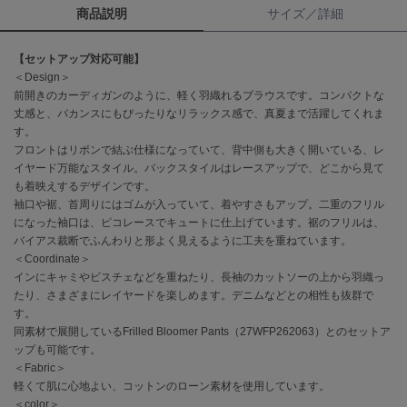
商品説明
サイズ／詳細
célon
セロン
【セットアップ対応可能】
＜Design＞
Clarks Premium
前開きのカーディガンのように、軽く羽織れるブラウスです。コンパクトな
クラークス
丈感と、バカンスにもぴったりなリラックス感で、真夏まで活躍してくれま
す。
CODE A
フロントはリボンで結ぶ仕様になっていて、背中側も大きく開いている、レ
コードエー
イヤード万能なスタイル。バックスタイルはレースアップで、どこから見て
も着映えするデザインです。
COLE HAAN
袖口や裾、首周りにはゴムが入っていて、着やすさもアップ。二重のフリル
コール ハーン
になった袖口は、ピコレースでキュートに仕上げています。裾のフリルは、
バイアス裁断でふんわりと形よく見えるように工夫を重ねています。
CONVERSE
コンバース
＜Coordinate＞
インにキャミやビスチェなどを重ねたり、長袖のカットソーの上から羽織っ
たり、さまざまにレイヤードを楽しめます。デニムなどとの相性も抜群で
す。
DANSKIN
同素材で展開しているFrilled Bloomer Pants（27WFP262063）とのセットア
ダンスキン
ップも可能です。
＜Fabric＞
軽くて肌に心地よい、コットンのローン素材を使用しています。
＜color＞