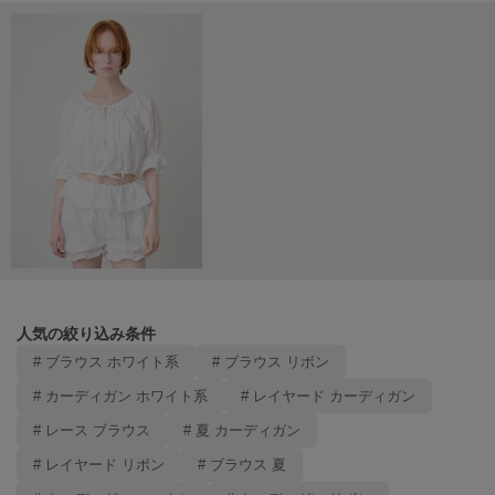
Mila Owen
ミラオーウェン
MOIGE
モワージュ
MUCHA
ミュシャ
NEW Balance
ニューバランス
nezu
ネズ
人気の絞り込み条件
# ブラウス ホワイト系
# ブラウス リボン
NIKE
ナイキ
# カーディガン ホワイト系
# レイヤード カーディガン
NOWNS
# レース ブラウス
# 夏 カーディガン
ナウンス
# レイヤード リボン
# ブラウス 夏
null.