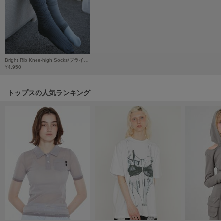
HUNTER
ハンター
HOKA ONEONE
ホカ オネオネ
Bright Rib Knee-high Socks/ブライトリブ ニーハイソックス
¥4,950
KEEN
キーン
トップスの人気ランキング
LAATO
ラート
le
ル
le coq sportif
ルコックスポルティフ
LeSportsac
レスポートサック