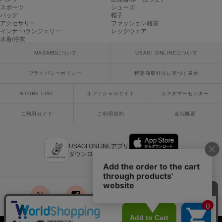
poláura
スポーツ
シューズ
ポローラ
バッグ
帽子
アクセサリー
ファッション雑貨
インナー/ランジェリー
レッグウェア
PUMA
水着/浴衣
プーマ
MA CARDについて
USAGI ONLINEについて
プライバシーポリシー
特定商取引法に基づく表示
Reebok
リーボック
STORE LIST
オフィシャルサイト
カスタマーセンター
ご利用ガイド
ご利用規約
会社概要
SALOMON
サロモン
USAGI ONLINEアプリ
sanrio house
ダウンロードはこちら
サンリオハウス
SESAME STREET MARKET
セサミストリートマーケット
x
facebook
instagram
LINE
mail
SHAKA
シャカ