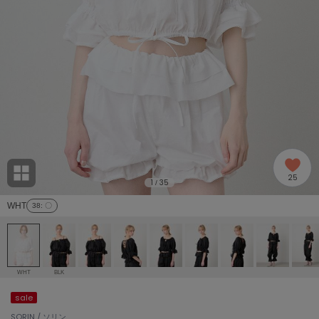
adidas
アディダス
(1996)
adidas by Stella McCartney
アディダス バイ ステラマッカートニー
893)
ALLISON BROWN
アリソンブラウン
98)
amabro
アマブロ
リー (663)
Ame no chi Hare
25
アメノチハレ
1
35
/
ョン雑貨 (858)
WHT
38
: 〇
AMOMMA
アモマ
/ランジェリー (127)
ánuans
ェア (119)
アニュアンス
WHT
BLK
ànuke
sale
 (124)
アンヌーク
SORIN / ソリン