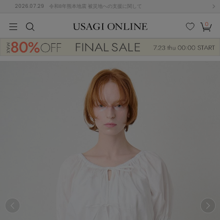
2026.07.29
令和8年熊本地震 被災地への支援に関して
0
MEN
MEN
KIDS
KIDS
BABY
BABY
BEAUTY
BEAUTY
LIFE STYLE
LIFE STYLE
検索
お気
カー
に入
ト
り
(684)
(2928)
B
C
D
E
F
G
I
J
K
L
M
N
ス/ドレス (1145)
P
Q
R
S
T
U
(546)
その
W
X
Y
Z
他
850)
ルームウェア (535)
ACYM
アシーム
(121)