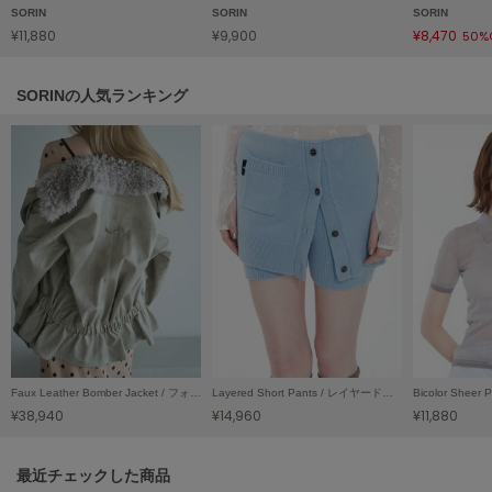
SORIN
SORIN
SORIN
LILY BROWN
¥11,880
¥9,900
¥8,470
50%
リリーブラウン
LILY BROWN Lingerie
SORINの人気ランキング
リリーブラウンランジェリー
LITTLE UNION TOKYO
リトルユニオン トウキョウ
made of Organics
メイドオブオーガニクス
MICHU COQUETTE
ミチュ コケット
MIESROHE
ミースロエ
Faux Leather Bomber Jacket / フォウレザーボンバージャケット
Layered Short Pants / レイヤードショートパンツ
¥38,940
¥14,960
¥11,880
miies miim
ミーエスミーム
関連記事
最近チェックした商品