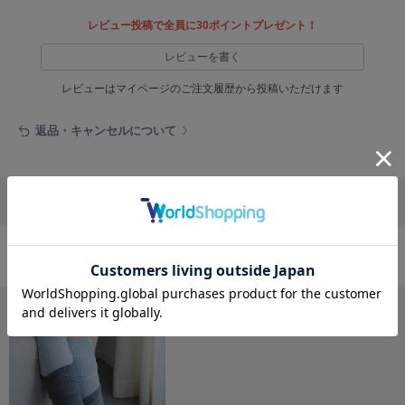
フレイアイディー
レビュー投稿で全員に30ポイントプレゼント！
FURFUR
ファーファー
レビューを書く
レビューはマイページのご注文履歴から投稿いただけます
gelato pique
返品・キャンセルについて
ジェラート ピケ
GELATO PIQUE CAT&DOG
ジェラート ピケ キャットアンドドッグ
リポストする
LINEで送る
gelato pique Sleep
ジェラート ピケ スリープ
おすすめ商品
GRAMICCI
グラミチ
Henon.
へノン