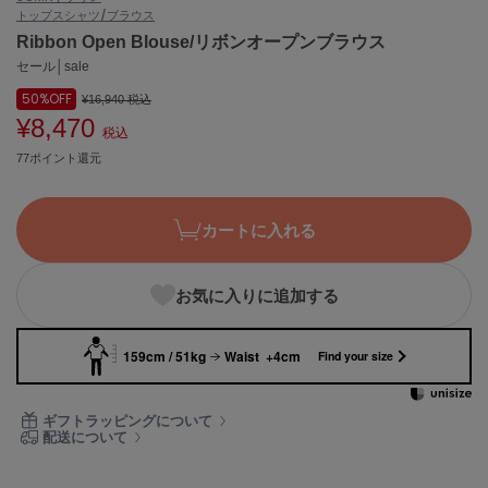
トップス
シャツ/ブラウス
ASICS
アシックス
Ribbon Open Blouse/リボンオープンブラウス
セール│sale
50%
OFF
¥16,940
税込
¥8,470
Ballelite
税込
バレリット
77ポイント還元
BANDOLIER
バンドリヤー
カートに入れる
Barbour
バブアー
お気に入りに追加する
Beyond Closet
ビヨンドクローゼット
159cm / 51kg
Waist +4cm
Find your size
Calvin Klein
ギフトラッピングについて
カルバン・クライン
配送について
CELFORD
セルフォード