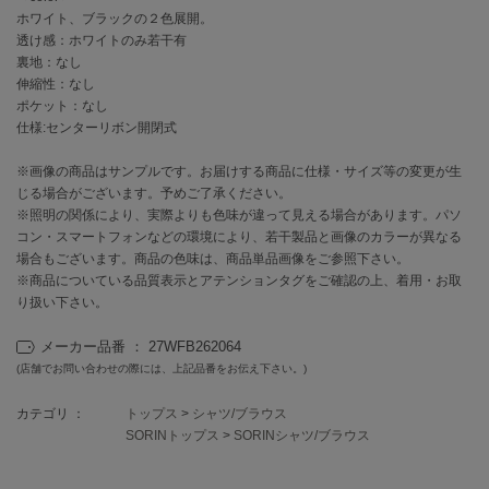
EIMY ISTOIRE
ホワイト、ブラックの２色展開。
エイミー イストワール
透け感：ホワイトのみ若干有
裏地：なし
emmi
エミ
伸縮性：なし
ポケット：なし
仕様:センターリボン開閉式
emmi atelier
エミ アトリエ
※画像の商品はサンプルです。お届けする商品に仕様・サイズ等の変更が生
emmi yoga
じる場合がございます。予めご了承ください。
エミヨガ
※照明の関係により、実際よりも色味が違って見える場合があります。パソ
コン・スマートフォンなどの環境により、若干製品と画像のカラーが異なる
ETRÉ TOKYO
場合もございます。商品の色味は、商品単品画像をご参照下さい。
エトレトウキョウ
※商品についている品質表示とアテンションタグをご確認の上、着用・お取
り扱い下さい。
ey
アイ
メーカー品番 ： 27WFB262064
(店舗でお問い合わせの際には、上記品番をお伝え下さい。)
カテゴリ ：
トップス
>
シャツ/ブラウス
FILA
フィラ
SORINトップス
>
SORINシャツ/ブラウス
FRAY I.D