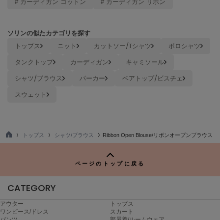
# カーディガン コットン
# カーディガン リボン
ヌル
ソリンの似たカテゴリを探す
On
トップス
ニット
カットソー/Tシャツ
ポロシャツ
オン
タンクトップ
カーディガン
キャミソール
Onitsuka Tiger
シャツ/ブラウス
パーカー
ベアトップ/ビスチェ
オニツカ タイガー
スウェット
ORGUE
オルグ
ORR
オル
トップス
シャツ/ブラウス
Ribbon Open Blouse/リボンオープンブラウス
TO
P
ページのトップに戻る
PATRICK
パトリック
CATEGORY
Philly chocolate
アウター
トップス
フィリーチョコレート
ワンピース/ドレス
スカート
パンツ
部屋着/ルームウェア