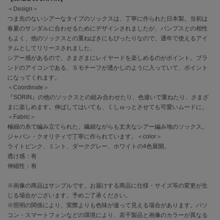
＜Design＞
つま先のないシアーなタイプのソックスは、丁寧に作られた日本製。当初は
célon
セロン
春夏のサンダルに合わせるためにデザインされましたが、パンプスとの相性
もよく、他のソックスとの重ねばきにもぴったりなので、通年で使えるアイ
テムとしてリリースされました。
Clarks Premium
クラークス
シアー感があるので、さまざまにレイヤードを楽しめるのがポイント。ブラ
ンドのアイコンである、Ｓモチーフが透かしのように入っていて、ポイント
CODE A
になってくれます。
コードエー
＜Coordinate＞
『SORIN』の他のソックスとの組み合わせたり、色違いで重ねたり、さまざ
COLE HAAN
まに楽しめます。伸ばしてはいても、くしゅっとさせても可愛いムードに。
コール ハーン
＜Fabric＞
極細の糸で編み立てられた、繊細ながらも丈夫なシアー編み地のソックス。
CONVERSE
ジャパン・クオリティで丁寧に作られています。＜color＞
コンバース
ライトピンク、ミント、ダークグレー、ホワイトの4色展開。
透け感：有
伸縮性：有
DANSKIN
ダンスキン
※画像の商品はサンプルです。お届けする商品に仕様・サイズ等の変更が生
じる場合がございます。予めご了承ください。
※照明の関係により、実際よりも色味が違って見える場合があります。パソ
コン・スマートフォンなどの環境により、若干製品と画像のカラーが異なる