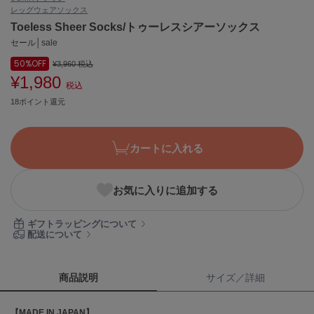
レッグウェア
ソックス
ASICS
アシックス
Toeless Sheer Socks/トゥーレスシアーソックス
セール│sale
50%
OFF
¥3,960
税込
¥1,980
Ballelite
税込
バレリット
18ポイント還元
BANDOLIER
バンドリヤー
カートに入れる
Barbour
バブアー
お気に入りに追加する
Beyond Closet
ビヨンドクローゼット
ギフトラッピングについて
配送について
Calvin Klein
カルバン・クライン
商品説明
サイズ／詳細
CELFORD
【MADE IN JAPAN】
セルフォード