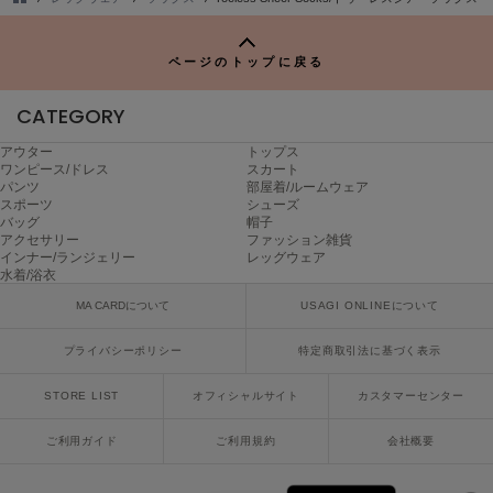
ヌル
TO
P
ページのトップに戻る
On
CATEGORY
オン
アウター
トップス
Onitsuka Tiger
ワンピース/ドレス
スカート
オニツカ タイガー
パンツ
部屋着/ルームウェア
スポーツ
シューズ
ORGUE
バッグ
帽子
オルグ
アクセサリー
ファッション雑貨
インナー/ランジェリー
レッグウェア
水着/浴衣
ORR
オル
MA CARDについて
USAGI ONLINEについて
プライバシーポリシー
特定商取引法に基づく表示
PATRICK
STORE LIST
オフィシャルサイト
カスタマーセンター
パトリック
ご利用ガイド
ご利用規約
会社概要
Philly chocolate
フィリーチョコレート