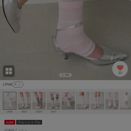
adidas
アディダス
(1996)
adidas by Stella McCartney
アディダス バイ ステラマッカートニー
893)
ALLISON BROWN
アリソンブラウン
98)
amabro
アマブロ
リー (663)
Ame no chi Hare
33
アメノチハレ
1
56
/
ョン雑貨 (858)
LPNK
F
: △
AMOMMA
アモマ
/ランジェリー (127)
ánuans
ェア (119)
アニュアンス
LPNK
MNT
DGRY
WHT
ànuke
sale
ウォッシャブル
 (124)
アンヌーク
SORIN / ソリン