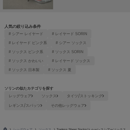
Mila Owen
ミラオーウェン
MOIGE
モワージュ
人気の絞り込み条件
# シアー レイヤード
# レイヤード SORIN
MUCHA
ミュシャ
# レイヤード ピンク系
# シアー ソックス
# ソックス ピンク系
# ソックス SORIN
# ソックス かわいい
# レイヤード ソックス
NEW Balance
ニューバランス
# ソックス 日本製
# ソックス 夏
nezu
ネズ
ソリンの似たカテゴリを探す
レッグウェア
ソックス
タイツ/ストッキング
NIKE
ナイキ
レギンス/スパッツ
その他レッグウェア
NOWNS
ナウンス
null.
レッグウェア
ソックス
Toeless Sheer Socks/トゥーレスシアーソックス