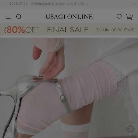
2026.07.29
令和8年熊本地震 被災地への支援に関して
0
MEN
MEN
KIDS
KIDS
BABY
BABY
BEAUTY
BEAUTY
LIFE STYLE
LIFE STYLE
検索
お気
カー
に入
ト
り
(684)
(2928)
B
C
D
E
F
G
I
J
K
L
M
N
ス/ドレス (1145)
P
Q
R
S
T
U
(546)
その
W
X
Y
Z
他
850)
ルームウェア (535)
ACYM
アシーム
(121)