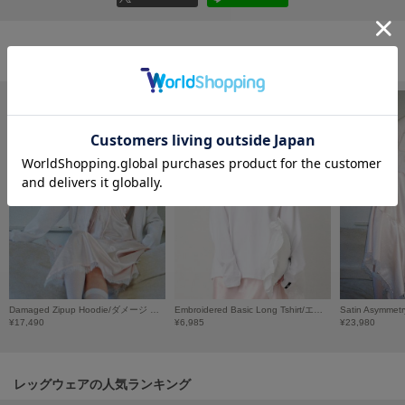
フレイアイディー
FURFUR
ファーファー
おすすめ商品
gelato pique
ジェラート ピケ
GELATO PIQUE CAT&DOG
ジェラート ピケ キャットアンドドッグ
gelato pique Sleep
ジェラート ピケ スリープ
GRAMICCI
グラミチ
Damaged Zipup Hoodie/ダメージ ジップアップフーディー
Embroidered Basic Long Tshirt/エンブロイダード ベーシックロングTシャツ
¥17,490
¥6,985
¥23,980
Henon.
へノン
レッグウェアの人気ランキング