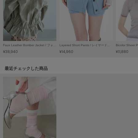
LILY BROWN
リリーブラウン
LILY BROWN Lingerie
リリーブラウンランジェリー
LITTLE UNION TOKYO
Faux Leather Bomber Jacket / フォウレザーボンバージャケット
Layered Short Pants / レイヤードショートパンツ
リトルユニオン トウキョウ
¥38,940
¥14,960
¥11,880
関連記事
最近チェックした商品
made of Organics
メイドオブオーガニクス
MICHU COQUETTE
ミチュ コケット
MIESROHE
ミースロエ
miies miim
ミーエスミーム