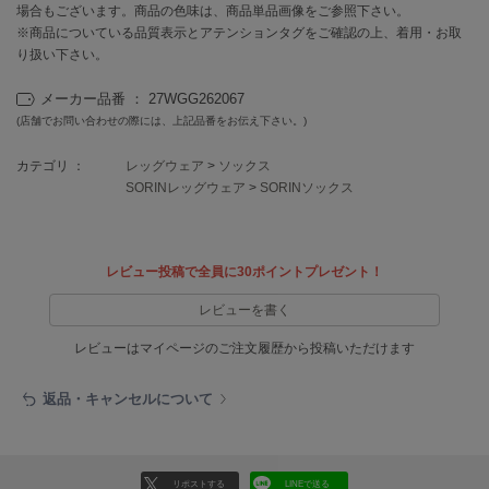
EIMY ISTOIRE
場合もございます。商品の色味は、商品単品画像をご参照下さい。
エイミー イストワール
※商品についている品質表示とアテンションタグをご確認の上、着用・お取
り扱い下さい。
emmi
エミ
メーカー品番 ： 27WGG262067
(店舗でお問い合わせの際には、上記品番をお伝え下さい。)
emmi atelier
エミ アトリエ
カテゴリ ：
レッグウェア
>
ソックス
SORINレッグウェア
>
SORINソックス
emmi yoga
エミヨガ
ETRÉ TOKYO
エトレトウキョウ
レビュー投稿で全員に30ポイントプレゼント！
レビューを書く
ey
アイ
レビューはマイページのご注文履歴から投稿いただけます
返品・キャンセルについて
FILA
フィラ
FRAY I.D
リポストする
LINEで送る