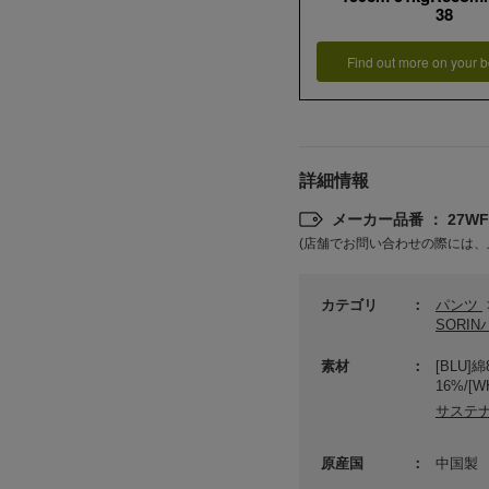
38
Find out more on your b
詳細情報
メーカー品番 ： 27WFP
(店舗でお問い合わせの際には、
カテゴリ
パンツ
SORI
素材
[BLU]
16%/[W
サステ
原産国
中国製