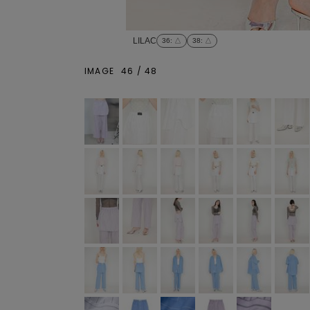
LILAC
36
: △
38
: △
IMAGE
46
/
48