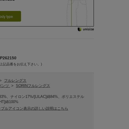
ody type
262150
上記品番をお伝え下さい。)
>
フルレングス
Nパンツ
>
SORINフルレングス
綿83%、ナイロン17%/[LILAC]綿84%、ポリエステル
HT]綿100%
ナブルアイコン表示の詳しい説明はこちら