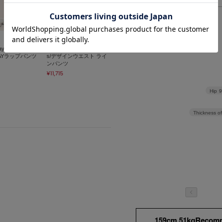
> 返品について
> サイズの測り方について
SORIN
ay Wrap Pants/サ
Designed Waist Line Pant
WAYラップパンツ
s/デザインウエスト ライ
ンパンツ
¥11,715
Hip
Thickness of
159cm 51kgRecom