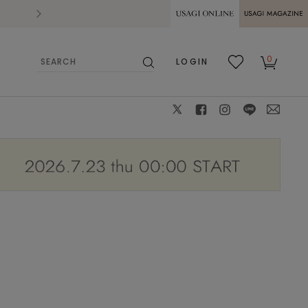
2026.07.28
熊本県熊本地方を震源とする地震の影響によ
USAGI ONLINE
USAGI
0
LOGIN
MAGAZINE
検
お気
カー
索
に入
ト
り
X
facebook
instagram
LINE
mail
WHT
36
: △
38
: △