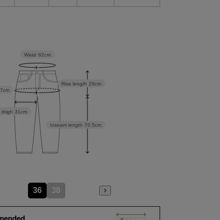
Waist
62cm
Rise length
29cm
97cm
 thigh
31cm
Inseam length
70.5cm
36
38
mended