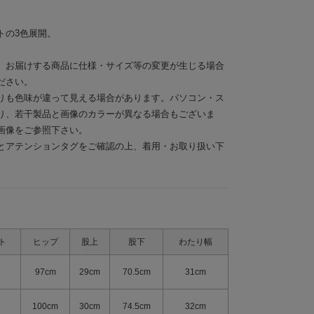
トの3色展開。
。お届けする商品に仕様・サイズ等の変更が生じる場合
ださい。
りも色味が違って見える場合があります。パソコン・ス
り、若干製品と画像のカラーが異なる場合もございま
画像をご参照下さい。
とアテンションタグをご確認の上、着用・お取り扱い下
ト
ヒップ
股上
股下
わたり幅
97cm
29cm
70.5cm
31cm
100cm
30cm
74.5cm
32cm