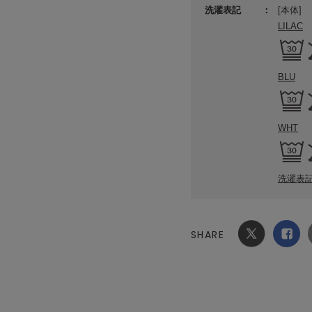
洗濯表記
[本体]
LILAC
BLU
WHT
洗濯表
SHARE
Xでシ
facebook
ェア
でシェ
ア