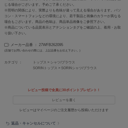
EIMY ISTOIRE
じる場合がございます。予めご了承ください。
エイミー イストワール
※照明の関係により、実際よりも色味が違って見える場合があります。パソ
コン・スマートフォンなどの環境により、若干製品と画像のカラーが異なる
emmi
エミ
場合もございます。商品の色味は、商品単品画像をご参照下さい。
※商品についている品質表示とアテンションタグをご確認の上、着用・お取
り扱い下さい。
emmi atelier
エミ アトリエ
メーカー品番 ： 27WFB262095
emmi yoga
(店舗でお問い合わせの際には、上記品番をお伝え下さい。)
エミヨガ
カテゴリ ：
トップス
>
シャツ/ブラウス
ETRÉ TOKYO
SORINトップス
>
SORINシャツ/ブラウス
エトレトウキョウ
ey
アイ
レビュー投稿で全員に30ポイントプレゼント！
レビューを書く
FILA
レビューはマイページのご注文履歴から投稿いただけます
フィラ
返品・キャンセルについて
FRAY I.D