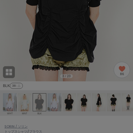
adidas
アディダス
(1978)
adidas by Stella McCartney
アディダス バイ ステラマッカートニー
887)
ALLISON BROWN
アリソンブラウン
97)
amabro
アマブロ
リー (645)
Ame no chi Hare
86
アメノチハレ
3
23
/
ョン雑貨 (850)
BLK
38
: △
AMOMMA
アモマ
/ランジェリー (127)
ánuans
ェア (119)
アニュアンス
WHT
MNT
BLK
ànuke
 (124)
SORIN / ソリン
アンヌーク
トップス
シャツ/ブラウス