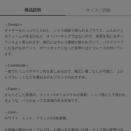
商品説明
サイズ／詳細
célon
セロン
＜Design＞
Clarks Premium
ギャザーをたっぷりと入れた、シャツ感覚で着られるブラウス。ふんわりと
クラークス
ボリュームが出るけれど、オーバーサイズではないので、体型を気にせずバ
ランスよく着られます。袖口にはテレコ素材が使われていて、パフスリーブ
CODE A
になるのもポイント。ボートネックになった首周りはピコレースが付いてい
コードエー
ます。
COLE HAAN
＜Coordinate＞
コール ハーン
一枚でたっぷりデザイン性を楽しめるので、幅広い着こなしが可能に。上か
らブラレットなどを重ねるのもブランドのおすすめ。
CONVERSE
コンバース
＜Fabric＞
さらりとした質感の、コットン×ポリエステルの素材。シャツ地として使われ
るような、ハリがあって立体感の出る生地です。
DANSKIN
ダンスキン
＜color＞
ホワイト、ミント、ブラックの3色展開。
※画像の商品はサンプルです。お届けする商品に仕様・サイズ等の変更が生