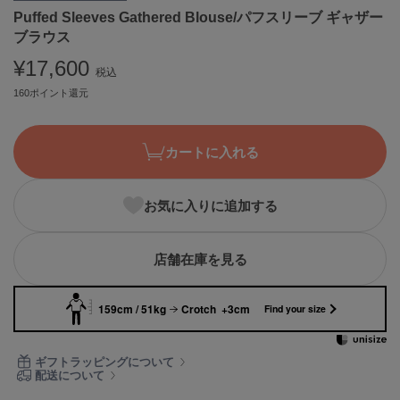
Puffed Sleeves Gathered Blouse/パフスリーブ ギャザー
ASICS
アシックス
ブラウス
¥17,600
税込
160ポイント還元
Ballelite
バレリット
カートに入れる
BANDOLIER
バンドリヤー
Barbour
お気に入りに追加する
バブアー
Beyond Closet
店舗在庫を見る
ビヨンドクローゼット
159cm / 51kg
Crotch +3cm
Find your size
Calvin Klein
カルバン・クライン
ギフトラッピングについて
配送について
CELFORD
セルフォード