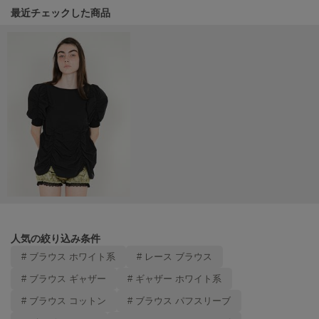
Mila Owen
最近チェックした商品
ミラオーウェン
MOIGE
モワージュ
MUCHA
ミュシャ
NEW Balance
ニューバランス
nezu
ネズ
NIKE
人気の絞り込み条件
ナイキ
# ブラウス ホワイト系
# レース ブラウス
NOWNS
# ブラウス ギャザー
# ギャザー ホワイト系
ナウンス
# ブラウス コットン
# ブラウス パフスリーブ
null.