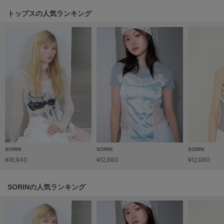
HUNTER
ハンター
トップスの人気ランキング
HOKA ONEONE
ホカ オネオネ
KEEN
キーン
LAATO
ラート
SORIN
SORIN
SORIN
le
ル
¥16,940
¥12,980
¥12,980
le coq sportif
SORINの人気ランキング
ルコックスポルティフ
LeSportsac
レスポートサック