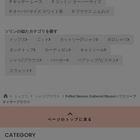
# ギャザー レース
# コットン オーバーサイズ
ヌル
# オーバーサイズ ホワイト系
# ブラウス ふんわり
On
ソリンの似たカテゴリを探す
オン
トップス
ニット
カットソー/Tシャツ
ポロシャツ
Onitsuka Tiger
タンクトップ
カーディガン
キャミソール
オニツカ タイガー
シャツ/ブラウス
パーカー
ベアトップ/ビスチェ
ORGUE
オルグ
スウェット
ORR
オル
トップス
シャツ/ブラウス
Puffed Sleeves Gathered Blouse/パフスリーブ
TO
ギャザーブラウス
P
PATRICK
パトリック
ページのトップに戻る
Philly chocolate
フィリーチョコレート
CATEGORY