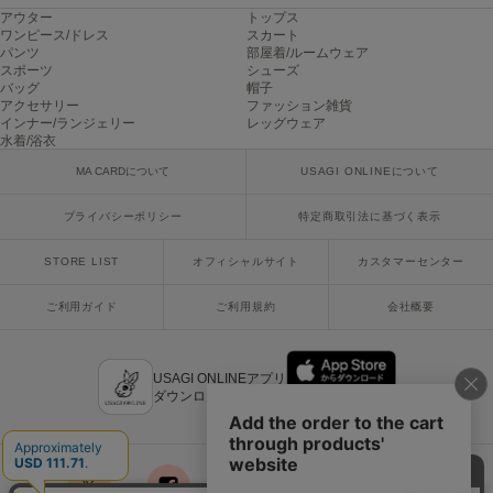
poláura
アウター
トップス
ポローラ
ワンピース/ドレス
スカート
パンツ
部屋着/ルームウェア
スポーツ
シューズ
PUMA
バッグ
帽子
プーマ
アクセサリー
ファッション雑貨
インナー/ランジェリー
レッグウェア
水着/浴衣
MA CARDについて
USAGI ONLINEについて
Reebok
リーボック
プライバシーポリシー
特定商取引法に基づく表示
STORE LIST
オフィシャルサイト
カスタマーセンター
SALOMON
サロモン
ご利用ガイド
ご利用規約
会社概要
sanrio house
サンリオハウス
USAGI ONLINEアプリ
ダウンロードはこちら
SESAME STREET MARKET
セサミストリートマーケット
SHAKA
シャカ