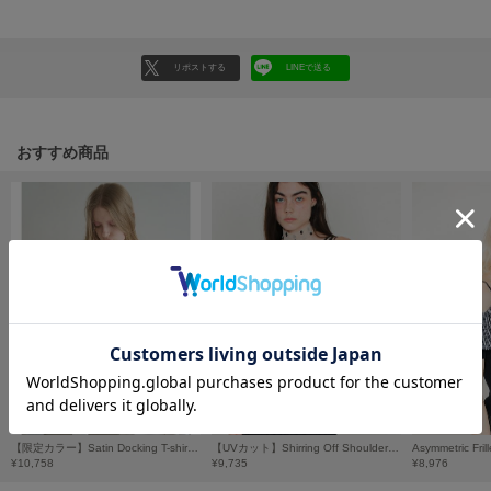
フレイアイディー
FURFUR
ファーファー
リポストする
LINEで送る
gelato pique
おすすめ商品
ジェラート ピケ
GELATO PIQUE CAT&DOG
ジェラート ピケ キャットアンドドッグ
gelato pique Sleep
ジェラート ピケ スリープ
GRAMICCI
グラミチ
Henon.
【限定カラー】Satin Docking T-shirt/サテン ドッキングTシャツ
【UVカット】Shirring Off Shoulder Bolero/シャーリングオフショルダーボレロ
へノン
¥10,758
¥9,735
¥8,976