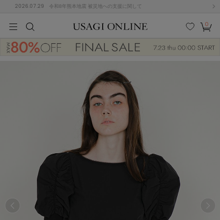
2026.07.29
令和8年熊本地震 被災地への支援に関して
0
MEN
MEN
KIDS
KIDS
BABY
BABY
BEAUTY
BEAUTY
LIFE STYLE
LIFE STYLE
検索
お気
カー
に入
ト
り
(674)
(2888)
B
C
D
E
F
G
I
J
K
L
M
N
ス/ドレス (1134)
P
Q
R
S
T
U
(543)
その
W
X
Y
Z
他
847)
ルームウェア (534)
ACYM
アシーム
(121)