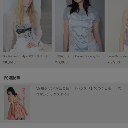
LILY BROWN
リリーブラウン
LILY BROWN Lingerie
リリーブラウンランジェリー
LITTLE UNION TOKYO
リトルユニオン トウキョウ
Bra Printed Bodysuit/ブラプリント ボディスーツ
【限定カラー】Corset Docking T-shirt / コルセットドッキングＴシャツ
¥16,940
¥12,980
¥12,980
made of Organics
メイドオブオーガニクス
関連記事
MICHU COQUETTE
ミチュ コケット
”お袖ポワン”が合言葉！ 【パフスリ】でつくるモードな
ロマンチックスタイル
MIESROHE
ミースロエ
miies miim
ミーエスミーム