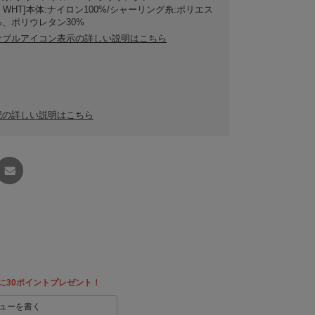
Y・WHT]本体:ナイロン100%/シャーリング糸:ポリエス
%、ポリウレタン30%
ナブルアイコン表示の詳しい説明はこちら
記の詳しい説明はこちら
友達に
教える
に30ポイントプレゼント！
ューを書く