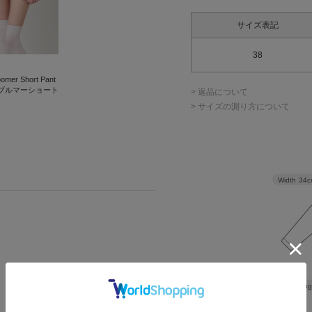
サイズ表記
38
loomer Short Pant
ルブルマーショート
> 返品について
> サイズの測り方について
Width
34c
Leng