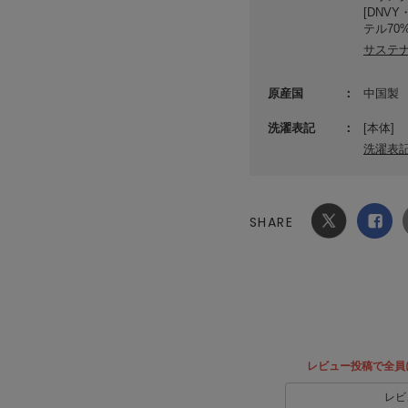
[DNV
テル70
サステ
原産国
中国製
洗濯表記
[本体]
洗濯表
SHARE
Xでシ
facebook
ェア
でシェ
ア
レビュー投稿で全員
レビ