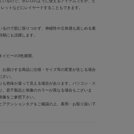
ているので、ボレロのように使えるアイテムですが、ビ
ラレットなどにレイヤードすることもできます。
いるので肌に張りつかず、伸縮性や立体感も楽しめる素
時期にも活躍します。
ネイビーの3色展開。
。お届けする商品に仕様・サイズ等の変更が生じる場合
ださい。
りも色味が違って見える場合があります。パソコン・ス
り、若干製品と画像のカラーが異なる場合もございま
画像をご参照下さい。
とアテンションタグをご確認の上、着用・お取り扱い下