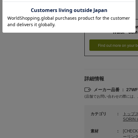
158cm 51kgRecom
Waist -3cm
Find out more on your b
詳細情報
メーカー品番 ： 27WFT
(店舗でお問い合わせの際には、
カテゴリ
トップ
SORI
素材
[CHE
ーリング