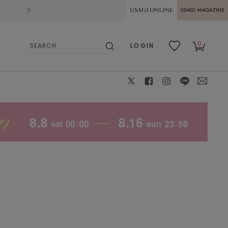
2026.07.28
熊本県熊本地方を震源とする地震の影響によ
USAGI ONLINE
USAGI
0
LOGIN
MAGAZINE
検
お気
カー
索
に入
ト
り
X
facebook
instagram
LINE
mail