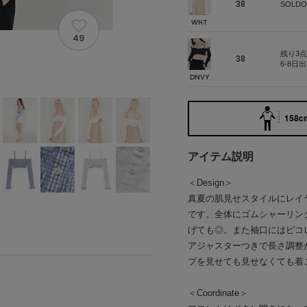
38
SOLDO
WHT
49
残り3点
38
6-8日
DNVY
158cm
アイテム説明
＜Design＞
真夏の肌見せスタイルにレイ
です。全体にゴムシャーリン
げても◎。また袖口にはピコ
アジャスターつきで長さ調整
プを見せても見せなくても着
＜Coordinate＞