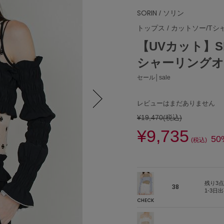
SORIN
/ ソリン
トップス
/
カットソー/Tシ
【UVカット】Shirr
シャーリング
セール│sale
レビューはまだありません
¥19,470
(税込)
Next
¥9,735
50
(税込)
残り3点
38
1-3日
CHECK