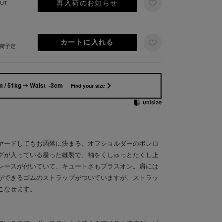
再入荷のお知らせ
UT
出荷予定
 / 51kg
Waist -3cm
Find your size
ヤードしてもお洒落に決まる、オフショルダーのボレロ
グが入っている凝った縫製で、袖をくしゅっとたくし上
レースが付いていて、キュートさもプラスオン。肩には
ができるゴムのストラップがついていますが、ストラッ
こなせます。