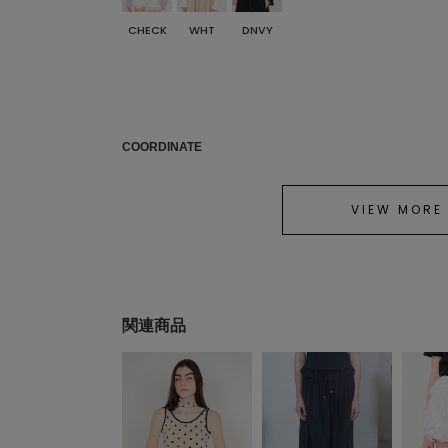
CHECK
WHT
DNVY
COORDINATE
VIEW MORE
関連商品