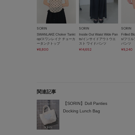
SORIN
SORIN
SORIN
SWANLAKE Choker Tankt
Inside Out Waist Wide Pan
Frilled B
op/スワンレイク チョーカ
ts/インサイドアウトウエ
s/フリ
ータンクトップ
スト ワイドパンツ
パンツ
¥8,800
¥14,652
¥9,240
関連記事
【SORIN】Doll Panties
Docking Lunch Bag