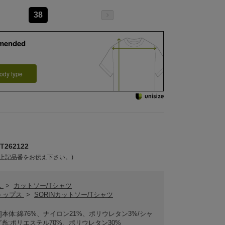
38
mended
ody type
262122
上記品番をお伝え下さい。)
ス
>
カットソー/Tシャツ
Nトップス
>
SORINカットソー/Tシャツ
CK]本体:綿76%、ナイロン21%、ポリウレタン3%/シャ
糸:ポリエステル70%、ポリウレタン30%