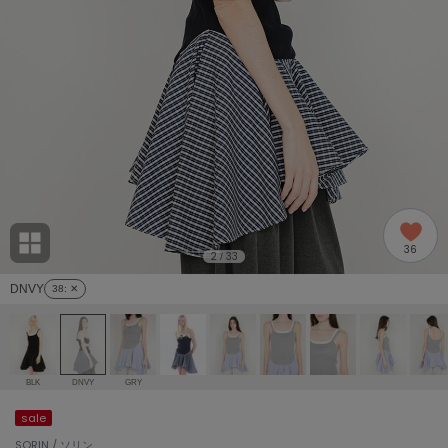
adidas
アディダス
(2005)
adidas by Stella McCartney
アディダス バイ ステラマッカートニー
916)
ALLISON BROWN
アリソンブラウン
07)
amabro
アマブロ
リー (664)
Ame no chi Hare
36
アメノチハレ
2
33
/
ョン雑貨 (865)
DNVY
38
: ✕
AMOMMA
アモマ
/ランジェリー (127)
ánuans
ェア (121)
アニュアンス
BLK
DNVY
GRY
ànuke
sale
 (124)
アンヌーク
SORIN / ソリン