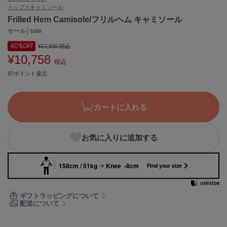
トップス
キャミソール
ASICS
アシックス
Frilled Hem Camisole/フリルヘム キャミソール
セール│sale
40%
OFF
¥17,930
税込
¥10,758
Ballelite
税込
バレリット
97ポイント還元
BANDOLIER
バンドリヤー
カートに入れる
Barbour
バブアー
お気に入りに追加する
Beyond Closet
ビヨンドクローゼット
158cm / 51kg
Knee -8cm
Find your size
Calvin Klein
ギフトラッピングについて
カルバン・クライン
配送について
CELFORD
セルフォード