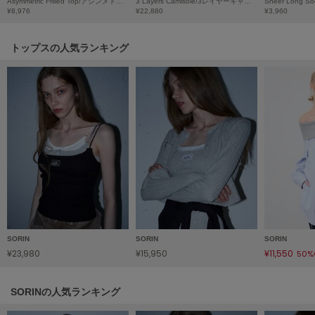
Asymmetric Frilled Top/アシンメトリック フリルトップ
3 Layers Camisole/3レイヤーキャミソール
HUNTER
¥8,976
¥22,880
¥3,960
ハンター
HOKA ONEONE
トップスの人気ランキング
ホカ オネオネ
KEEN
キーン
LAATO
ラート
le
ル
SORIN
SORIN
SORIN
¥23,980
¥15,950
¥11,550
50%
le coq sportif
ルコックスポルティフ
SORINの人気ランキング
LeSportsac
レスポートサック