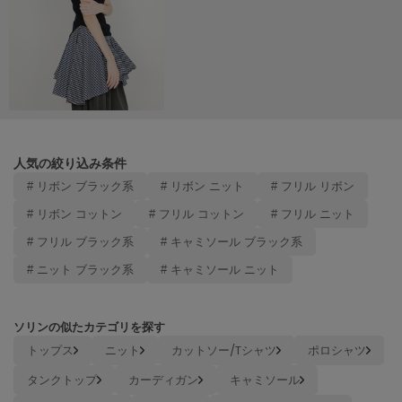
Mila Owen
ミラオーウェン
MOIGE
モワージュ
MUCHA
ミュシャ
人気の絞り込み条件
# リボン ブラック系
# リボン ニット
# フリル リボン
NEW Balance
ニューバランス
# リボン コットン
# フリル コットン
# フリル ニット
# フリル ブラック系
# キャミソール ブラック系
nezu
ネズ
# ニット ブラック系
# キャミソール ニット
NIKE
ナイキ
ソリンの似たカテゴリを探す
NOWNS
トップス
ニット
カットソー/Tシャツ
ポロシャツ
ナウンス
タンクトップ
カーディガン
キャミソール
null.