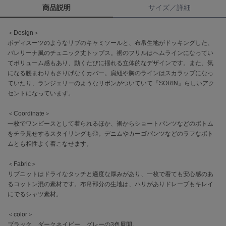
商品説明
サイズ／詳細
célon
セロン
＜Design＞
ボディスーツのようなリブのキャミソールと、布帛生地がドッキングした、
Clarks Premium
バレリーナ風のチュニック丈トップス。裾のフリルはヘムラインになってい
クラークス
てボリューム感もあり、動くたびに揺れる立体的なデザインです。また、気
になる腰まわりもさりげなくカバー。肩紐や胸のラインはスカラップになっ
CODE A
ていたり、ランジェリーのようなリボンがついていて『SORIN』らしいアク
コードエー
セントになっています。
COLE HAAN
＜Coordinate＞
コール ハーン
一枚でワンピースとして着られるほか、裾からショートパンツなどのボトム
をチラ見せするスタイリングも◎。デニムやカーゴパンツなどのラフなボト
CONVERSE
コンバース
ムとも相性よく着こなせます。
＜Fabric＞
リブニットはドライなタッチと適度な厚みがあり、一枚で着ても安心感のあ
DANSKIN
るコットン混の素材です。布帛部分の生地は、ハリがありドレープもキレイ
ダンスキン
にでるシャツ素材。
＜color＞
ブラック、ダークネイビー、グレーの3色展開。