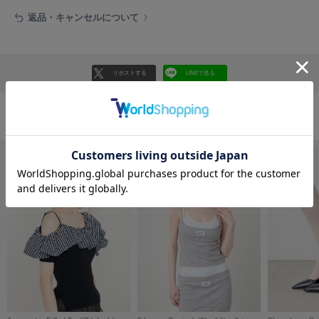
フレイアイディー
返品・キャンセルについて
FURFUR
ファーファー
リポストする
LINEで送る
gelato pique
ジェラート ピケ
おすすめ商品
GELATO PIQUE CAT&DOG
ジェラート ピケ キャットアンドドッグ
gelato pique Sleep
ジェラート ピケ スリープ
GRAMICCI
グラミチ
Henon.
へノン