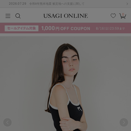
2026.07.29
令和8年熊本地震 被災地への支援に関して
0
MEN
MEN
KIDS
KIDS
BABY
BABY
BEAUTY
BEAUTY
LIFE STYLE
LIFE STYLE
検索
お気
カー
に入
ト
り
(715)
(3074)
B
C
D
E
F
G
I
J
K
L
M
N
ス/ドレス (1179)
P
Q
R
S
T
U
(570)
その
W
X
Y
Z
他
890)
ルームウェア (535)
ACYM
アシーム
(121)