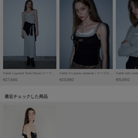
LILY BROWN
リリーブラウン
LILY BROWN Lingerie
リリーブラウンランジェリー
LITTLE UNION TOKYO
リトルユニオン トウキョウ
made of Organics
Cable Layered Tank Dress/ ケーブルレイヤード タンクドレス
Cable 3 Layers camisole / ケーブル3レイヤーキャミソール
メイドオブオーガニクス
¥27,940
¥23,980
¥15,950
MICHU COQUETTE
ミチュ コケット
関連記事
最近チェックした商品
MIESROHE
ミースロエ
miies miim
ミーエスミーム