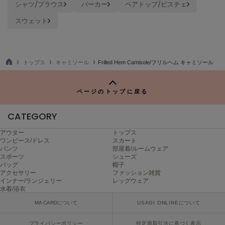
シャツ/ブラウス
パーカー
ベアトップ/ビスチェ
ヌル
スウェット
On
オン
トップス
キャミソール
Frilled Hem Camisole/フリルヘム キャミソール
TO
Onitsuka Tiger
P
オニツカ タイガー
ページのトップに戻る
ORGUE
オルグ
CATEGORY
ORR
アウター
トップス
オル
ワンピース/ドレス
スカート
パンツ
部屋着/ルームウェア
スポーツ
シューズ
バッグ
帽子
アクセサリー
ファッション雑貨
PATRICK
インナー/ランジェリー
レッグウェア
パトリック
水着/浴衣
MA CARDについて
USAGI ONLINEについて
Philly chocolate
フィリーチョコレート
プライバシーポリシー
特定商取引法に基づく表示