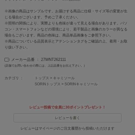
EIMY ISTOIRE
エイミー イストワール
※画像の商品はサンプルです。お届けする商品に仕様・サイズ等の変更が生
じる場合がございます。予めご了承ください。
emmi
エミ
※照明の関係により、実際よりも色味が違って見える場合があります。パソ
コン・スマートフォンなどの環境により、若干製品と画像のカラーが異なる
場合もございます。商品の色味は、商品単品画像をご参照下さい。
emmi atelier
エミ アトリエ
※商品についている品質表示とアテンションタグをご確認の上、着用・お取
り扱い下さい。
emmi yoga
エミヨガ
メーカー品番 ： 27WNT262111
(店舗でお問い合わせの際には、上記品番をお伝え下さい。)
ETRÉ TOKYO
エトレトウキョウ
カテゴリ ：
トップス
>
キャミソール
SORINトップス
>
SORINキャミソール
ey
アイ
レビュー投稿で全員に30ポイントプレゼント！
FILA
レビューを書く
フィラ
レビューはマイページのご注文履歴から投稿いただけます
FRAY I.D