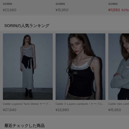
HUNTER
SORIN
SORIN
SORIN
ハンター
¥23,980
¥15,950
¥11,550
50%
HOKA ONEONE
ホカ オネオネ
SORINの人気ランキング
KEEN
キーン
LAATO
ラート
le
ル
le coq sportif
Cable Layered Tank Dress/ ケーブルレイヤード タンクドレス
Cable 3 Layers camisole / ケーブル3レイヤーキャミソール
ルコックスポルティフ
¥27,940
¥23,980
¥15,950
LeSportsac
レスポートサック
関連記事
最近チェックした商品