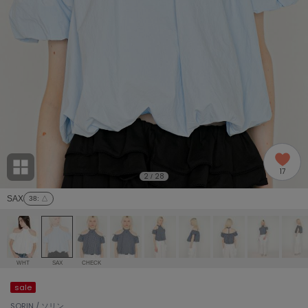
adidas
アディダス
(2005)
adidas by Stella McCartney
アディダス バイ ステラマッカートニー
916)
ALLISON BROWN
アリソンブラウン
07)
amabro
アマブロ
リー (664)
Ame no chi Hare
17
アメノチハレ
2
28
/
ョン雑貨 (865)
SAX
38
: △
AMOMMA
アモマ
/ランジェリー (127)
ánuans
ェア (121)
アニュアンス
WHT
SAX
CHECK
ànuke
sale
 (124)
アンヌーク
SORIN / ソリン