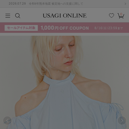
2026.07.29
令和8年熊本地震 被災地への支援に関して
0
MEN
MEN
KIDS
KIDS
BABY
BABY
BEAUTY
BEAUTY
LIFE STYLE
LIFE STYLE
検索
お気
カー
に入
ト
り
(715)
(3074)
B
C
D
E
F
G
I
J
K
L
M
N
ス/ドレス (1179)
P
Q
R
S
T
U
(570)
その
W
X
Y
Z
他
890)
ルームウェア (535)
ACYM
アシーム
(121)