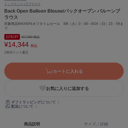
トップス
シャツ/ブラウス
ASICS
アシックス
Back Open Balloon Blouse/バックオープン バルーンブ
ラウス
対象商品MAX40%オフタイムセール 8/8（土）0：00～8/16（日）23：59ま
で
Ballelite
バレリット
20%
OFF
¥17,930
税込
¥14,344
税込
BANDOLIER
バンドリヤー
130ポイント還元
Barbour
バブアー
カートに入れる
Beyond Closet
ビヨンドクローゼット
お気に入りに追加する
ギフトラッピングについて
配送について
Calvin Klein
カルバン・クライン
CELFORD
商品説明
サイズ／詳細
セルフォード