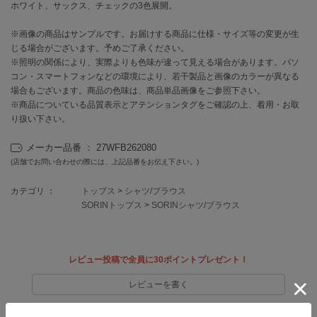
EIMY ISTOIRE
ホワイト、サックス、チェックの3色展開。
エイミー イストワール
※画像の商品はサンプルです。お届けする商品に仕様・サイズ等の変更が生
emmi
じる場合がございます。予めご了承ください。
エミ
※照明の関係により、実際よりも色味が違って見える場合があります。パソ
コン・スマートフォンなどの環境により、若干製品と画像のカラーが異なる
emmi atelier
場合もございます。商品の色味は、商品単品画像をご参照下さい。
エミ アトリエ
※商品についている品質表示とアテンションタグをご確認の上、着用・お取
り扱い下さい。
emmi yoga
エミヨガ
メーカー品番 ： 27WFB262080
(店舗でお問い合わせの際には、上記品番をお伝え下さい。)
ETRÉ TOKYO
エトレトウキョウ
カテゴリ ：
トップス
>
シャツ/ブラウス
ey
SORINトップス
>
SORINシャツ/ブラウス
アイ
レビュー投稿で全員に30ポイントプレゼント！
FILA
フィラ
レビューを書く
FRAY I.D
レビューはマイページのご注文履歴から投稿いただけます