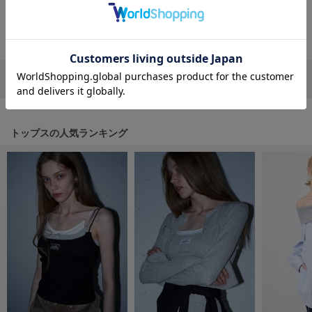
フレイアイディー
返品・キャンセルについて
FURFUR
ファーファー
リポストする
LINEで送る
gelato pique
ジェラート ピケ
トップスの人気ランキング
GELATO PIQUE CAT&DOG
ジェラート ピケ キャットアンドドッグ
gelato pique Sleep
ジェラート ピケ スリープ
GRAMICCI
グラミチ
Henon.
へノン