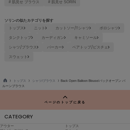
# 肌見せ ブラウス
# 肌見せ SORIN
Mila Owen
ミラオーウェン
MOIGE
ソリンの似たカテゴリを探す
モワージュ
トップス
ニット
カットソー/Tシャツ
ポロシャツ
MUCHA
タンクトップ
カーディガン
キャミソール
ミュシャ
シャツ/ブラウス
パーカー
ベアトップ/ビスチェ
スウェット
NEW Balance
ニューバランス
nezu
トップス
シャツ/ブラウス
Back Open Balloon Blouse/バックオープン バ
ネズ
TO
ルーンブラウス
P
NIKE
ナイキ
ページのトップに戻る
NOWNS
CATEGORY
ナウンス
アウター
トップス
null.