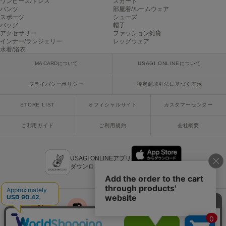
ワンピース/ドレス
スカート
ヌル
パンツ
部屋着/ルームウェア
スポーツ
シューズ
バッグ
帽子
アクセサリー
ファッション雑貨
インナー/ランジェリー
レッグウェア
On
水着/浴衣
オン
MA CARDについて
USAGI ONLINEについて
Onitsuka Tiger
オニツカ タイガー
プライバシーポリシー
特定商取引法に基づく表示
ORGUE
STORE LIST
オフィシャルサイト
カスタマーセンター
オルグ
ご利用ガイド
ご利用規約
会社概要
ORR
オル
USAGI ONLINEアプリ
ダウンロードはこちら
PATRICK
パトリック
Philly chocolate
フィリーチョコレート
x
facebook
instagram
LINE
mail