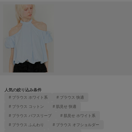
LILY BROWN
リリーブラウン
LILY BROWN Lingerie
リリーブラウンランジェリー
LITTLE UNION TOKYO
リトルユニオン トウキョウ
made of Organics
メイドオブオーガニクス
MICHU COQUETTE
ミチュ コケット
人気の絞り込み条件
# ブラウス ホワイト系
# ブラウス 快適
MIESROHE
ミースロエ
# ブラウス コットン
# 肌見せ 快適
# ブラウス パフスリーブ
# 肌見せ ホワイト系
miies miim
ミーエスミーム
# ブラウス ふんわり
# ブラウス オフショルダー