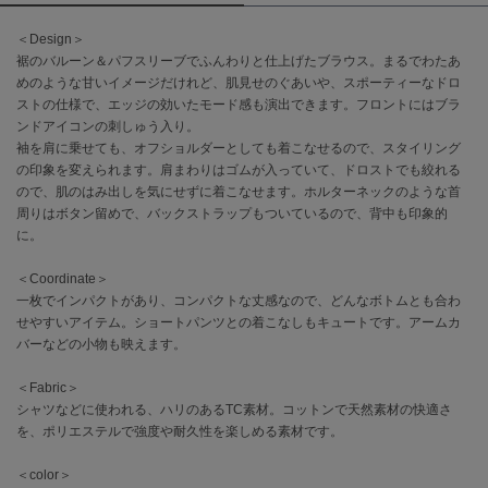
＜Design＞
célon
セロン
裾のバルーン＆パフスリーブでふんわりと仕上げたブラウス。まるでわたあ
めのような甘いイメージだけれど、肌見せのぐあいや、スポーティーなドロ
ストの仕様で、エッジの効いたモード感も演出できます。フロントにはブラ
Clarks Premium
クラークス
ンドアイコンの刺しゅう入り。
袖を肩に乗せても、オフショルダーとしても着こなせるので、スタイリング
CODE A
の印象を変えられます。肩まわりはゴムが入っていて、ドロストでも絞れる
コードエー
ので、肌のはみ出しを気にせずに着こなせます。ホルターネックのような首
周りはボタン留めで、バックストラップもついているので、背中も印象的
COLE HAAN
に。
コール ハーン
＜Coordinate＞
CONVERSE
一枚でインパクトがあり、コンパクトな丈感なので、どんなボトムとも合わ
コンバース
せやすいアイテム。ショートパンツとの着こなしもキュートです。アームカ
バーなどの小物も映えます。
＜Fabric＞
DANSKIN
ダンスキン
シャツなどに使われる、ハリのあるTC素材。コットンで天然素材の快適さ
を、ポリエステルで強度や耐久性を楽しめる素材です。
＜color＞