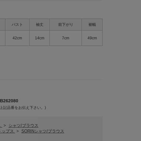
バスト
袖丈
前下がり
裾幅
42cm
14cm
7cm
49cm
262080
上記品番をお伝え下さい。)
ス
>
シャツ/ブラウス
Nトップス
>
SORINシャツ/ブラウス