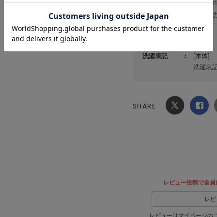
素材
表地:綿
サステ
原産国
中国製
洗濯表記
[本体]
洗濯表
SHARE
Xでシ
facebook
ェア
でシェ
ア
レビュー投稿で全員
レビ
レビューはマイページの