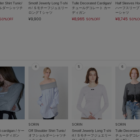
er Shirt Tunic/
Smotif Jewerly Long T-shi
Tulle Decorated Cardigan/
Half Sleeves Hoo
ルダーシャツチ
rt / Ｓモチーフジュエリー
チュールデコレート カー
ハーフスリーブ
ロングＴシャツ
ディガン
ーシャツ
¥9,900
¥8,965
¥8,745
50%OFF
50%OFF
50%O
SORIN
SORIN
SORIN
i cardigan / ケー
Off Shoulder Shirt Tunic/
Smotif Jewerly Long T-shi
Tulle Decorated
カーディガン
オフショルダーシャツチ
rt / Ｓモチーフジュエリー
チュールデコレ