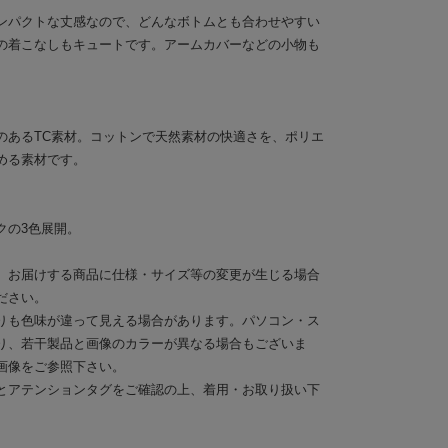
ンパクトな丈感なので、どんなボトムとも合わせやすい
の着こなしもキュートです。アームカバーなどの小物も
のあるTC素材。コットンで天然素材の快適さを、ポリエ
める素材です。
クの3色展開。
。お届けする商品に仕様・サイズ等の変更が生じる場合
ださい。
りも色味が違って見える場合があります。パソコン・ス
り、若干製品と画像のカラーが異なる場合もございま
画像をご参照下さい。
とアテンションタグをご確認の上、着用・お取り扱い下