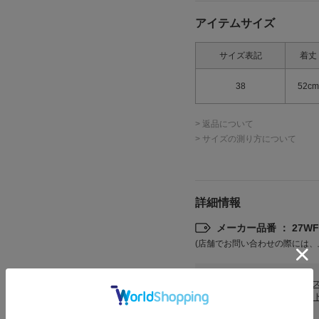
アイテムサイズ
サイズ表記
着丈
38
52cm
> 返品について
> サイズの測り方について
詳細情報
メーカー品番 ： 27WFB
(店舗でお問い合わせの際には、
カテゴリ
トップ
SORI