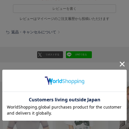
EIMY ISTOIRE
エイミー イストワール
レビューを書く
emmi
レビューはマイページのご注文履歴から投稿いただけます
エミ
返品・キャンセルについて
emmi atelier
エミ アトリエ
emmi yoga
エミヨガ
リポストする
LINEで送る
ETRÉ TOKYO
エトレトウキョウ
トップスの人気ランキング
ey
アイ
FILA
フィラ
FRAY I.D