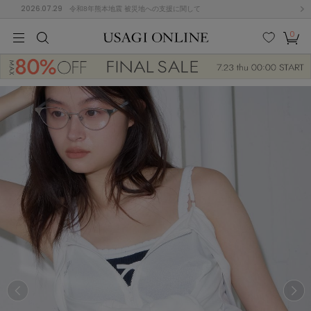
2026.07.29
令和8年熊本地震 被災地への支援に関して
0
MEN
MEN
KIDS
KIDS
BABY
BABY
BEAUTY
BEAUTY
LIFE STYLE
LIFE STYLE
検索
お気
カー
に入
ト
り
(684)
(2928)
B
C
D
E
F
G
I
J
K
L
M
N
ス/ドレス (1145)
P
Q
R
S
T
U
(546)
その
W
X
Y
Z
他
850)
ルームウェア (535)
ACYM
アシーム
(121)