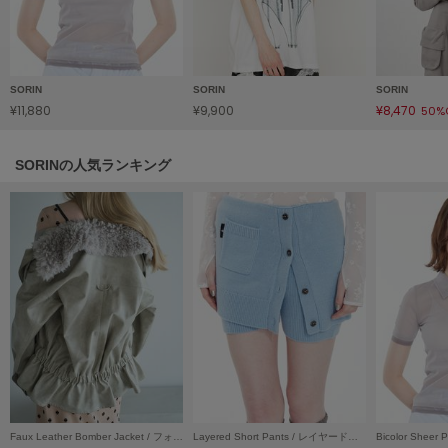
フレイアイディー
FURFUR
ファーファー
SORIN
SORIN
SORIN
¥11,880
¥9,900
¥8,470
50%
gelato pique
ジェラート ピケ
SORINの人気ランキング
GELATO PIQUE CAT&DOG
ジェラート ピケ キャットアンドドッグ
gelato pique Sleep
ジェラート ピケ スリープ
GRAMICCI
グラミチ
Henon.
へノン
Faux Leather Bomber Jacket / フォウレザーボンバージャケット
Layered Short Pants / レイヤードショートパンツ