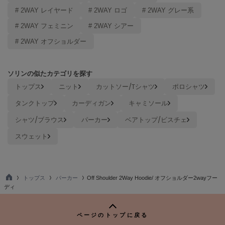
# 2WAY レイヤード
# 2WAY ロゴ
# 2WAY グレー系
LILY BROWN
リリーブラウン
# 2WAY フェミニン
# 2WAY シアー
# 2WAY オフショルダー
LILY BROWN Lingerie
リリーブラウンランジェリー
LITTLE UNION TOKYO
ソリンの似たカテゴリを探す
リトルユニオン トウキョウ
トップス
ニット
カットソー/Tシャツ
ポロシャツ
タンクトップ
カーディガン
キャミソール
made of Organics
シャツ/ブラウス
パーカー
ベアトップ/ビスチェ
メイドオブオーガニクス
スウェット
MICHU COQUETTE
ミチュ コケット
MIESROHE
トップス
パーカー
Off Shoulder 2Way Hoodie/ オフショルダー2wayフー
ミースロエ
TO
ディ
P
miies miim
ミーエスミーム
ページのトップに戻る