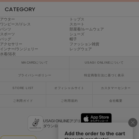
Mila Owen
CATEGORY
ミラオーウェン
アウター
トップス
MOIGE
ワンピース/ドレス
スカート
モワージュ
パンツ
部屋着/ルームウェア
スポーツ
シューズ
MUCHA
バッグ
帽子
ミュシャ
アクセサリー
ファッション雑貨
インナー/ランジェリー
レッグウェア
水着/浴衣
MA CARDについて
USAGI ONLINEについて
NEW Balance
ニューバランス
プライバシーポリシー
特定商取引法に基づく表示
nezu
STORE LIST
オフィシャルサイト
カスタマーセンター
ネズ
ご利用ガイド
ご利用規約
会社概要
NIKE
ナイキ
NOWNS
USAGI ONLINEアプリ
ナウンス
ダウンロードはこちら
null.