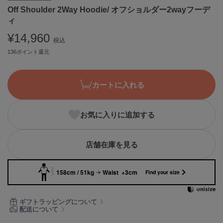
Off Shoulder 2Way Hoodie/ オフショルダー2wayフーデ
ASICS
アシックス
ィ
¥14,960
税込
136ポイント還元
Ballelite
バレリット
カートに入れる
BANDOLIER
バンドリヤー
Barbour
お気に入りに追加する
バブアー
Beyond Closet
店舗在庫を見る
ビヨンドクローゼット
158cm / 51kg
Waist +3cm
Find your size
Calvin Klein
カルバン・クライン
ギフトラッピングについて
配送について
CELFORD
セルフォード