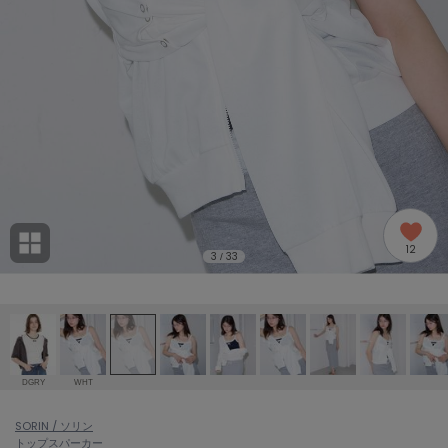
adidas
アディダス
(1996)
adidas by Stella McCartney
アディダス バイ ステラマッカートニー
893)
ALLISON BROWN
アリソンブラウン
98)
amabro
アマブロ
リー (663)
Ame no chi Hare
12
アメノチハレ
3
33
/
ョン雑貨 (858)
AMOMMA
アモマ
/ランジェリー (127)
ánuans
ェア (119)
アニュアンス
DGRY
WHT
ànuke
 (124)
SORIN / ソリン
アンヌーク
トップス
パーカー