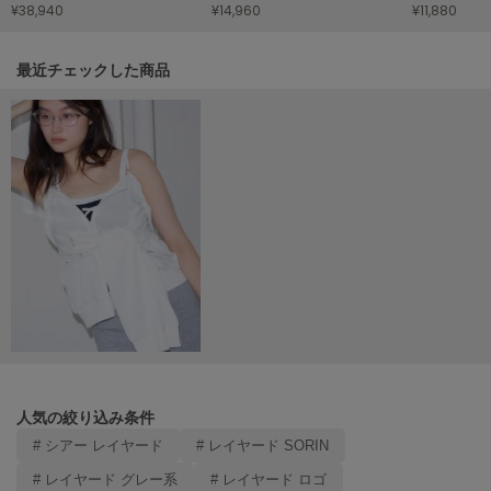
HUNTER
¥38,940
¥14,960
¥11,880
ハンター
関連記事
最近チェックした商品
HOKA ONEONE
ホカ オネオネ
KEEN
キーン
LAATO
ラート
le
ル
le coq sportif
ルコックスポルティフ
人気の絞り込み条件
# シアー レイヤード
# レイヤード SORIN
LeSportsac
レスポートサック
# レイヤード グレー系
# レイヤード ロゴ