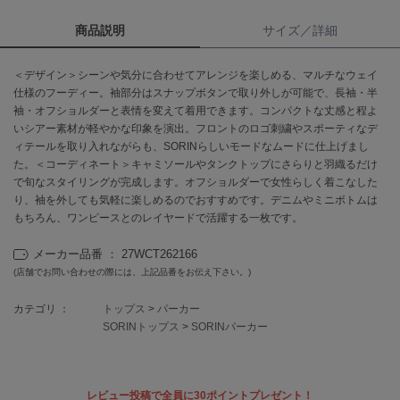
商品説明
サイズ／詳細
célon
セロン
＜デザイン＞シーンや気分に合わせてアレンジを楽しめる、マルチなウェイ
Clarks Premium
仕様のフーディー。袖部分はスナップボタンで取り外しが可能で、長袖・半
クラークス
袖・オフショルダーと表情を変えて着用できます。コンパクトな丈感と程よ
いシアー素材が軽やかな印象を演出。フロントのロゴ刺繍やスポーティなデ
CODE A
ィテールを取り入れながらも、SORINらしいモードなムードに仕上げまし
コードエー
た。＜コーディネート＞キャミソールやタンクトップにさらりと羽織るだけ
で旬なスタイリングが完成します。オフショルダーで女性らしく着こなした
COLE HAAN
り、袖を外しても気軽に楽しめるのでおすすめです。デニムやミニボトムは
コール ハーン
もちろん、ワンピースとのレイヤードで活躍する一枚です。
CONVERSE
コンバース
メーカー品番 ： 27WCT262166
(店舗でお問い合わせの際には、上記品番をお伝え下さい。)
カテゴリ ：
トップス
>
パーカー
DANSKIN
SORINトップス
>
SORINパーカー
ダンスキン
レビュー投稿で全員に30ポイントプレゼント！