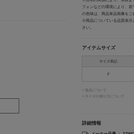
フォンなどの環境により、若
の色味は、商品単品画像をご
※商品についている品質表示
さい。
アイテムサイズ
サイズ表記
F
> 返品について
> サイズの測り方について
詳細情報
メーカー品番 ： 27WGG