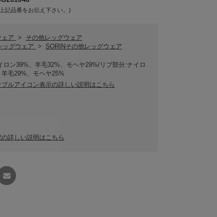
上記品番をお伝え下さい。)
ウェア
>
その他レッグウェア
Nレッグウェア
>
SORINその他レッグウェア
イロン39%、羊毛32%、モヘヤ29%/リブ部分:ナイロ
、羊毛29%、モヘヤ25%
ナブルアイコン表示の詳しい説明はこちら
記の詳しい説明はこちら
友達に
教える