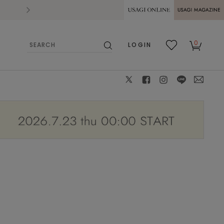
2026.07.28
熊本県熊本地方を震源とする地震の影響によ
USAGI ONLINE
USAGI
0
LOGIN
MAGAZINE
検
お気
カー
索
に入
ト
り
X
facebook
instagram
LINE
mail
model 172cm 着用サイズ 38