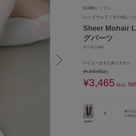
SORIN
/ ソリン
レッグウェア
/
その他レッ
Sheer Mohai
グパーツ
セール│sale
レビューはまだありません
¥6,930
(税込)
Next
¥3,465
50
(税込)
残り2点
F
1-3日
DGRY