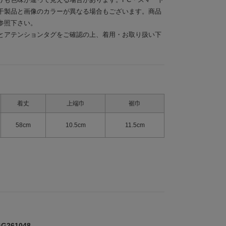
干製品と画像のカラーが異なる場合もございます。商品
参照下さい。
とアテンションタグをご確認の上、着用・お取り扱い下
着丈
上端巾
裾巾
58cm
10.5cm
11.5cm
261048