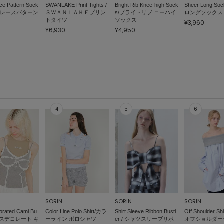
e Pattern Sock
SWANLAKE Print Tights /
Bright Rib Knee-high Sock
Sheer Long S
ワンレースパターン
ＳＷＡＮＬＡＫＥプリン
s/ブライトリブ ニーハイ
ロングソックス
トタイツ
ソックス
¥3,960
¥6,930
¥4,950
SORIN
SORIN
SORIN
orated Cami Bu
Color Line Polo Shirt/カラ
Shirt Sleeve Ribbon Busti
Off Shoulder Shi
レースデコレート キ
ーライン ポロシャツ
er / シャツスリーブリボ
オフショルダー