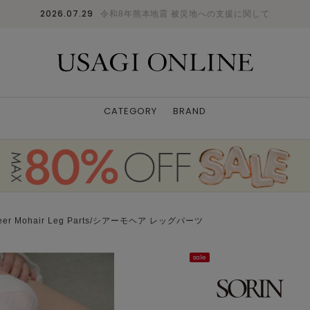
2026.07.29
令和8年熊本地震 被災地への支援に関して
CATEGORY
BRAND
eer Mohair Leg Parts/シアーモヘア レッグパーツ
sale
model 172cm 着用サイズ 38