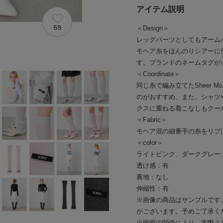
アイテム説明
59
＜Design＞
レッグパーツとしてもアーム
モヘア糸をほんのりシアーに
す。ブランドのネームタグが
＜Coordinate＞
同じ糸で編み立てたSheer Moha
のがおすすめ。また、シャツ
クスに重ねる着こなしもクー
＜Fabric＞
モヘア混の細番手の糸をリブ
＜color＞
ライトピンク、ダークグレー
透け感：有
裏地：なし
伸縮性：有
※画像の商品はサンプルです
がございます。予めご了承く
※照明の関係により、実際よ