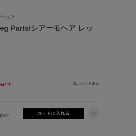
グウェア
r Leg Parts/シアーモヘア レッ
%
31ポイント還元
OFF
出荷予定