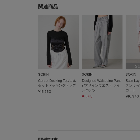
関連商品
S
SORIN
SORIN
SORIN
Corset Docking Top/コル
Designed Waist Line Pant
Satin Lay
セットドッキングトップ
s/デザインウエスト ライ
テン レ
ンパンツ
カート
¥15,950
¥11,715
¥16,940