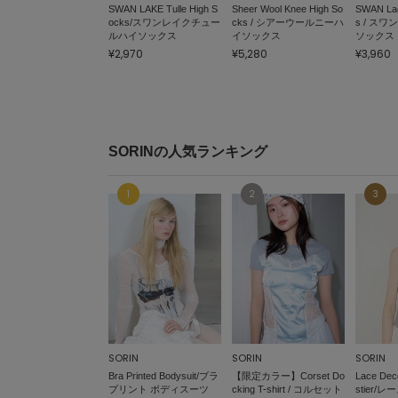
SWAN LAKE Tulle High S
Sheer Wool Knee High So
SWAN Lac
ocks/スワンレイクチュー
cks / シアーウールニーハ
s / ス
ルハイソックス
イソックス
ソックス
¥2,970
¥5,280
¥3,960
SORINの人気ランキング
SORIN
SORIN
SORIN
Bra Printed Bodysuit/ブラ
【限定カラー】Corset Do
Lace Dec
プリント ボディスーツ
cking T-shirt / コルセット
stier/