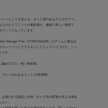
パーツとしても使える、モード感のあるアクセサリー。
仕上げたリブニットの素材感が、繊細で美しい表情で
ポイントになっています。
ir Damage Polo（27WNT261046）のアームに重ねる
やカットソーにプラスオンしてニュアンスづけも。ソッ
ルです。
に編み立てた、軽い素材感。
、グレーみがあるミントの3色展開。
。お届けする商品に仕様・サイズ等の変更が生じる場合
ださい。
りも色味が違って見える場合があります。PC・スマート