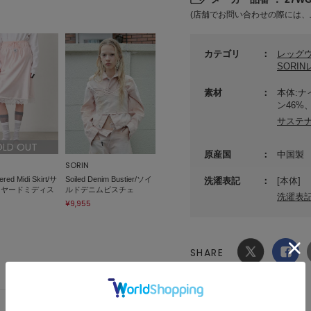
(店舗でお問い合わせの際には、
カテゴリ
レッグ
SORI
素材
本体:ナ
ン46%
サステ
OLD OUT
原産国
中国製
SORIN
ered Midi Skirt/サ
Soiled Denim Bustier/ソイ
洗濯表記
[本体]
イヤードミディス
ルドデニムビスチェ
洗濯表
¥9,955
SHARE
Xでシ
facebook
ェア
でシェ
ア