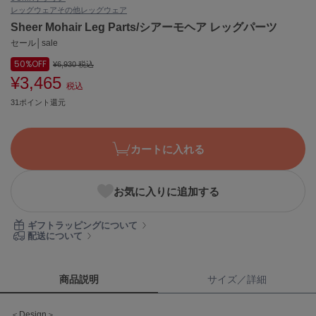
レッグウェア
その他レッグウェア
ASICS
アシックス
Sheer Mohair Leg Parts/シアーモヘア レッグパーツ
セール│sale
50%
OFF
¥6,930
税込
¥3,465
Ballelite
税込
バレリット
31ポイント還元
BANDOLIER
バンドリヤー
カートに入れる
Barbour
バブアー
お気に入りに追加する
Beyond Closet
ビヨンドクローゼット
ギフトラッピングについて
配送について
Calvin Klein
カルバン・クライン
商品説明
サイズ／詳細
CELFORD
＜Design＞
セルフォード