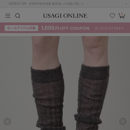
2026.07.29
令和8年熊本地震 被災地への支援に関して
0
MEN
MEN
KIDS
KIDS
BABY
BABY
BEAUTY
BEAUTY
LIFE STYLE
LIFE STYLE
検索
お気
カー
に入
ト
り
(715)
(3074)
B
C
D
E
F
G
I
J
K
L
M
N
ス/ドレス (1179)
P
Q
R
S
T
U
(570)
その
W
X
Y
Z
他
890)
ルームウェア (535)
ACYM
アシーム
(121)