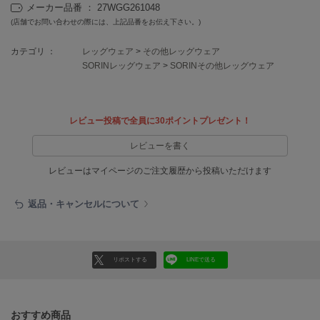
EIMY ISTOIRE
メーカー品番 ： 27WGG261048
エイミー イストワール
(店舗でお問い合わせの際には、上記品番をお伝え下さい。)
emmi
カテゴリ ：
レッグウェア
>
その他レッグウェア
エミ
SORINレッグウェア
>
SORINその他レッグウェア
emmi atelier
エミ アトリエ
レビュー投稿で全員に30ポイントプレゼント！
emmi yoga
エミヨガ
レビューを書く
ETRÉ TOKYO
レビューはマイページのご注文履歴から投稿いただけます
エトレトウキョウ
返品・キャンセルについて
ey
アイ
リポストする
LINEで送る
FILA
フィラ
FRAY I.D
おすすめ商品