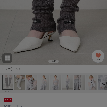
adidas
アディダス
(2005)
adidas by Stella McCartney
アディダス バイ ステラマッカートニー
916)
ALLISON BROWN
アリソンブラウン
07)
amabro
アマブロ
リー (664)
Ame no chi Hare
59
アメノチハレ
1
46
/
ョン雑貨 (865)
DGRY
F
: △
AMOMMA
アモマ
/ランジェリー (127)
ánuans
ェア (121)
アニュアンス
DGRY
ànuke
sale
 (124)
アンヌーク
SORIN / ソリン