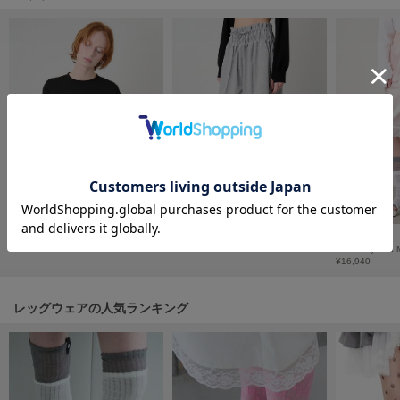
フレイアイディー
FURFUR
ファーファー
gelato pique
ジェラート ピケ
GELATO PIQUE CAT&DOG
ジェラート ピケ キャットアンドドッグ
gelato pique Sleep
SOLD OUT
Corset Docking Top/コルセットドッキングトップ
Designed Waist Line Pants/デザインウエスト ラインパンツ
ジェラート ピケ スリープ
¥15,950
¥11,715
¥16,940
GRAMICCI
グラミチ
レッグウェアの人気ランキング
Henon.
へノン