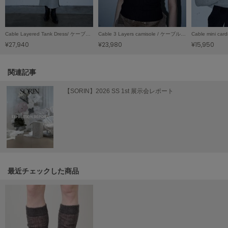
LILY BROWN
リリーブラウン
Cable Layered Tank Dress/ ケーブルレイヤード タンクドレス
Cable 3 Layers camisole / ケーブル3レイヤーキャミソール
LILY BROWN Lingerie
¥27,940
¥23,980
¥15,950
リリーブラウンランジェリー
LITTLE UNION TOKYO
関連記事
リトルユニオン トウキョウ
【SORIN】2026 SS 1st 展示会レポート
made of Organics
メイドオブオーガニクス
MICHU COQUETTE
ミチュ コケット
最近チェックした商品
MIESROHE
ミースロエ
miies miim
ミーエスミーム