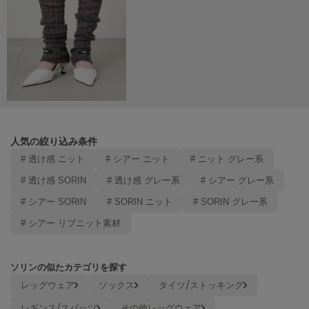
Mila Owen
ミラオーウェン
MOIGE
モワージュ
MUCHA
ミュシャ
人気の絞り込み条件
NEW Balance
ニューバランス
# 透け感 ニット
# シアー ニット
# ニット グレー系
# 透け感 SORIN
# 透け感 グレー系
# シアー グレー系
nezu
ネズ
# シアー SORIN
# SORIN ニット
# SORIN グレー系
# シアー リブニット素材
NIKE
ナイキ
NOWNS
ソリンの似たカテゴリを探す
ナウンス
レッグウェア
ソックス
タイツ/ストッキング
null.
レギンス/スパッツ
その他レッグウェア