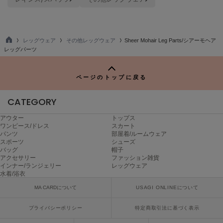
ヌル
レッグウェア
その他レッグウェア
Sheer Mohair Leg Parts/シアーモヘア
On
TO
レッグパーツ
オン
P
Onitsuka Tiger
ページのトップに戻る
オニツカ タイガー
CATEGORY
ORGUE
オルグ
アウター
トップス
ワンピース/ドレス
スカート
ORR
パンツ
部屋着/ルームウェア
オル
スポーツ
シューズ
バッグ
帽子
アクセサリー
ファッション雑貨
インナー/ランジェリー
レッグウェア
水着/浴衣
PATRICK
パトリック
MA CARDについて
USAGI ONLINEについて
Philly chocolate
プライバシーポリシー
特定商取引法に基づく表示
フィリーチョコレート