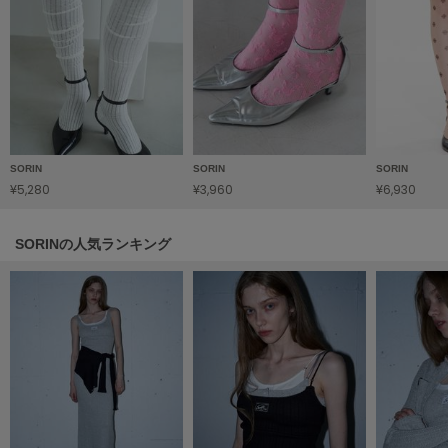
HUNTER
ハンター
HOKA ONEONE
ホカ オネオネ
KEEN
キーン
SORIN
SORIN
SORIN
¥5,280
¥3,960
¥6,930
SORINの人気ランキング
LAATO
ラート
le
ル
le coq sportif
ルコックスポルティフ
LeSportsac
レスポートサック