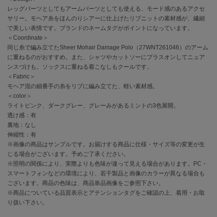
レッグパーツとしてもアームパーツとしても使える、モード感のあるアクセ
サリー。モヘア糸をほんのりシアーに仕上げたリブニットの素材感が、繊細
célon
セロン
で美しい表情です。ブランドのネームタグがポイントになっています。
＜Coordinate＞
同じ糸で編み立てたSheer Mohair Damage Polo（27WNT261046）のアーム
Clarks Premium
クラークス
に重ねるのがおすすめ。また、シャツやカットソーにプラスオンしてニュア
ンスづけも。ソックスに重ねる着こなしもクールです。
CODE A
＜Fabric＞
コードエー
モヘア混の細番手の糸をリブに編み立てた、軽い素材感。
＜color＞
COLE HAAN
ライトピンク、ダークグレー、グレーみがあるミントの3色展開。
コール ハーン
透け感：有
裏地：なし
CONVERSE
伸縮性：有
コンバース
※画像の商品はサンプルです。お届けする商品に仕様・サイズ等の変更が生
じる場合がございます。予めご了承ください。
※照明の関係により、実際よりも色味が違って見える場合があります。PC・
スマートフォンなどの環境により、若干製品と画像のカラーが異なる場合も
DANSKIN
ダンスキン
ございます。商品の色味は、商品単品画像をご参照下さい。
※商品についている品質表示とアテンションタグをご確認の上、着用・お取
り扱い下さい。