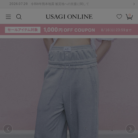
2026.07.29
令和8年熊本地震 被災地への支援に関して
0
MEN
MEN
KIDS
KIDS
BABY
BABY
BEAUTY
BEAUTY
LIFE STYLE
LIFE STYLE
検索
お気
カー
に入
ト
り
(715)
(3074)
B
C
D
E
F
G
I
J
K
L
M
N
ス/ドレス (1179)
P
Q
R
S
T
U
(570)
その
W
X
Y
Z
他
890)
ルームウェア (535)
ACYM
アシーム
(121)