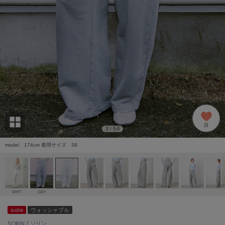
adidas
アディダス
(2005)
adidas by Stella McCartney
アディダス バイ ステラマッカートニー
916)
ALLISON BROWN
アリソンブラウン
07)
amabro
アマブロ
リー (664)
Ame no chi Hare
31
アメノチハレ
3
54
/
ョン雑貨 (865)
model 174cm 着用サイズ 38
AMOMMA
アモマ
/ランジェリー (127)
ánuans
ェア (121)
アニュアンス
WHT
GRY
ànuke
sale
ウォッシャブル
 (124)
アンヌーク
SORIN / ソリン