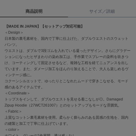
商品説明
サイズ／詳細
célon
セロン
【MADE IN JAPAN】【セットアップ対応可能】
Clarks Premium
＜Design＞
クラークス
日本製の裏毛素材を、国内で丁寧に仕上げた、ダブルウエストのスウェット
パンツ。
CODE A
ウエストは、ダブルで3段ゴムを入れている凝ったデザイン。さらにグラデー
コードエー
ションになったヒザまわりの染め加工は、手作業でスプレーの染料を吹きつ
け、コーティングして固定させるなど、複雑な工程を経てニュアンスを出し
COLE HAAN
コール ハーン
ています。また、ダメージ加工をほんのり加えることで、大人も楽しめるヴ
ィンテージ感に。
コクーンシルエットで、ゆったりとこなれたムードで穿きこなせる、モード
CONVERSE
コンバース
感のあるアイテムです。
＜Coordinate＞
トップスをインして、ダブルウエストを見せる着こなしが◎。Damaged
Zipup Hoodie（27WCT261007）とのセットアップもモードな雰囲気。
DANSKIN
＜Fabric＞
ダンスキン
上質なコットン裏毛素材を使用。柔らかく膨らみのある質感の生地を、国内
の縫製と加工で丁寧に仕上げています。
＜color＞
ホワイト、グレーの2色展開。透け感：なし