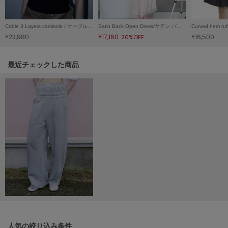
Mila Owen
ミラオーウェン
Cable 3 Layers camisole / ケーブル3レイヤーキャミソール
Satin Back Open Dress/サテン バックオープンドレス
MOIGE
¥23,980
¥17,160
¥16,500
20%OFF
モワージュ
MUCHA
関連記事
最近チェックした商品
ミュシャ
NEW Balance
ニューバランス
nezu
ネズ
NIKE
ナイキ
NOWNS
ナウンス
人気の絞り込み条件
null.