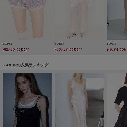
LILY BROWN
リリーブラウン
LILY BROWN Lingerie
リリーブラウンランジェリー
LITTLE UNION TOKYO
リトルユニオン トウキョウ
SORIN
SORIN
SORIN
¥12,760
¥20,768
¥19,184
20%OFF
20%OFF
20%
SORINの人気ランキング
made of Organics
メイドオブオーガニクス
MICHU COQUETTE
ミチュ コケット
MIESROHE
ミースロエ
miies miim
ミーエスミーム