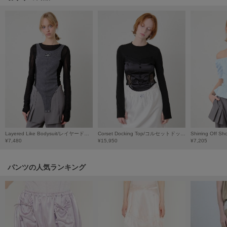
HUNTER
ハンター
HOKA ONEONE
ホカ オネオネ
KEEN
キーン
LAATO
ラート
Layered Like Bodysuit/レイヤードライクボディスーツ
Corset Docking Top/コルセットドッキングトップ
¥7,480
¥15,950
¥7,205
le
ル
パンツの人気ランキング
le coq sportif
ルコックスポルティフ
LeSportsac
レスポートサック