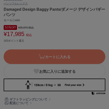
パンツ
フルレングス
ASICS
アシックス
Damaged Design Baggy Pants/ダメージ デザインバギー
パンツ
セール│sale
50%
OFF
Ballelite
¥35,970
税込
バレリット
¥17,985
税込
163ポイント還元
BANDOLIER
バンドリヤー
Barbour
カートに入れる
バブアー
Beyond Closet
お気に入りに追加する
ビヨンドクローゼット
159cm / 51kg
38
Find your size
Calvin Klein
カルバン・クライン
ギフトラッピングについて
配送について
CELFORD
セルフォード