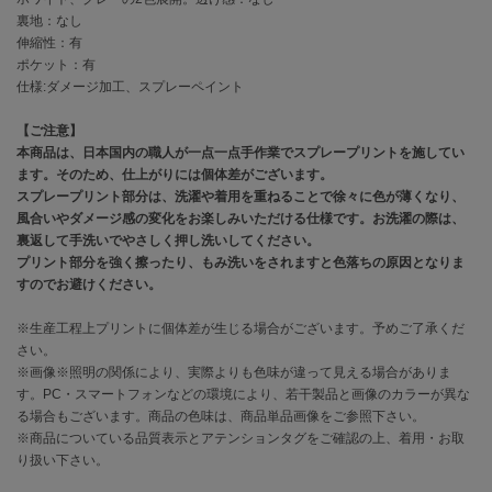
EIMY ISTOIRE
エイミー イストワール
裏地：なし
伸縮性：有
ポケット：有
emmi
エミ
仕様:ダメージ加工、スプレーペイント
emmi atelier
【ご注意】
エミ アトリエ
本商品は、日本国内の職人が一点一点手作業でスプレープリントを施してい
ます。そのため、仕上がりには個体差がございます。
emmi yoga
スプレープリント部分は、洗濯や着用を重ねることで徐々に色が薄くなり、
エミヨガ
風合いやダメージ感の変化をお楽しみいただける仕様です。お洗濯の際は、
裏返して手洗いでやさしく押し洗いしてください。
ETRÉ TOKYO
プリント部分を強く擦ったり、もみ洗いをされますと色落ちの原因となりま
エトレトウキョウ
すのでお避けください。
ey
※生産工程上プリントに個体差が生じる場合がございます。予めご了承くだ
アイ
さい。
※画像※照明の関係により、実際よりも色味が違って見える場合がありま
す。PC・スマートフォンなどの環境により、若干製品と画像のカラーが異な
る場合もございます。商品の色味は、商品単品画像をご参照下さい。
FILA
フィラ
※商品についている品質表示とアテンションタグをご確認の上、着用・お取
り扱い下さい。
FRAY I.D