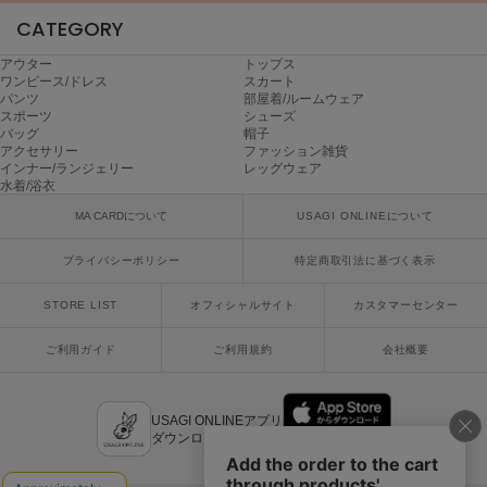
poláura
CATEGORY
ポローラ
アウター
トップス
PUMA
ワンピース/ドレス
スカート
プーマ
パンツ
部屋着/ルームウェア
スポーツ
シューズ
バッグ
帽子
アクセサリー
ファッション雑貨
インナー/ランジェリー
レッグウェア
Reebok
水着/浴衣
リーボック
MA CARDについて
USAGI ONLINEについて
プライバシーポリシー
特定商取引法に基づく表示
SALOMON
サロモン
STORE LIST
オフィシャルサイト
カスタマーセンター
sanrio house
ご利用ガイド
ご利用規約
会社概要
サンリオハウス
SESAME STREET MARKET
セサミストリートマーケット
USAGI ONLINEアプリ
ダウンロードはこちら
SHAKA
シャカ