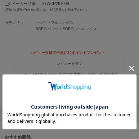
フレイアイディー
メーカー品番 ： 27WCP261008
(店舗でお問い合わせの際には、上記品番をお伝え下さい。)
FURFUR
ファーファー
カテゴリ ：
パンツ
>
フルレングス
SORINパンツ
>
SORINフルレングス
gelato pique
ジェラート ピケ
レビュー投稿で全員に30ポイントプレゼント！
GELATO PIQUE CAT&DOG
レビューを書く
ジェラート ピケ キャットアンドドッグ
レビューはマイページのご注文履歴から投稿いただけます
gelato pique Sleep
ジェラート ピケ スリープ
返品・キャンセルについて
GRAMICCI
グラミチ
リポストする
LINEで送る
Henon.
へノン
おすすめ商品