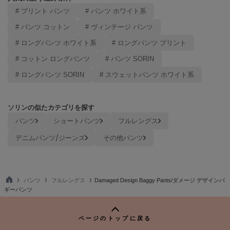
ヌル
# プリント パンツ
# パンツ ホワイト系
# パンツ コットン
# ヴィンテージ パンツ
# ロングパンツ ホワイト系
# ロングパンツ プリント
On
オン
# コットン ロングパンツ
# パンツ SORIN
Onitsuka Tiger
# ロングパンツ SORIN
# スウェットパンツ ホワイト系
オニツカ タイガー
ORGUE
ソリンの似たカテゴリを探す
オルグ
パンツ
ショートパンツ
フルレングス
ORR
デニムパンツ/ジーンズ
その他パンツ
オル
PATRICK
パンツ
フルレングス
Damaged Design Baggy Pants/ダメージ デザインバ
パトリック
TO
ギーパンツ
P
Philly chocolate
フィリーチョコレート
ページのトップに戻る