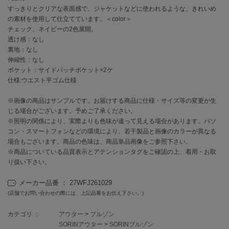
EIMY ISTOIRE
すっきりとクリアな表面感で、ジャケットなどに使われるような、きれいめ
エイミー イストワール
の素材を使用して仕立てています。＜color＞
チェック、ネイビーの2色展開。
emmi
エミ
透け感：なし
裏地：なし
伸縮性：なし
emmi atelier
エミ アトリエ
ポケット：サイドパッチポケット×2ケ
仕様:ウエスト平ゴム仕様
emmi yoga
エミヨガ
※画像の商品はサンプルです。お届けする商品に仕様・サイズ等の変更が生
じる場合がございます。予めご了承ください。
ETRÉ TOKYO
※照明の関係により、実際よりも色味が違って見える場合があります。パソ
エトレトウキョウ
コン・スマートフォンなどの環境により、若干製品と画像のカラーが異なる
場合もございます。商品の色味は、商品単品画像をご参照下さい。
ey
※商品についている品質表示とアテンションタグをご確認の上、着用・お取
アイ
り扱い下さい。
メーカー品番 ： 27WFJ261029
(店舗でお問い合わせの際には、上記品番をお伝え下さい。)
FILA
フィラ
カテゴリ ：
アウター
>
ブルゾン
FRAY I.D
SORINアウター
>
SORINブルゾン