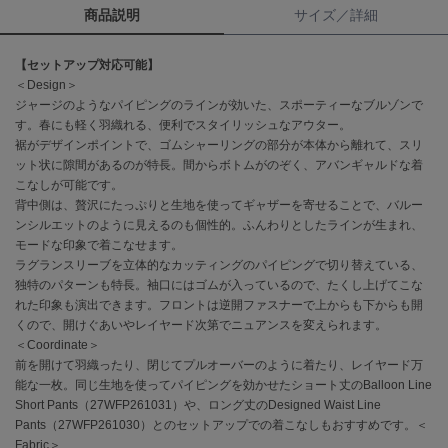
商品説明
サイズ／詳細
célon
セロン
【セットアップ対応可能】
＜Design＞
Clarks Premium
ジャージのようなパイピングのラインが効いた、スポーティーなブルゾンで
クラークス
す。春にも軽く羽織れる、便利でスタイリッシュなアウター。
裾がデザインポイントで、ゴムシャーリングの部分が本体から離れて、スリ
CODE A
ット状に隙間があるのが特長。間からボトムがのぞく、アバンギャルドな着
コードエー
こなしが可能です。
背中側は、贅沢にたっぷりと生地を使ってギャザーを寄せることで、バルー
COLE HAAN
ンシルエットのように見えるのも個性的。ふんわりとしたラインが生まれ、
コール ハーン
モードな印象で着こなせます。
ラグランスリーブを立体的なカッティングのパイピングで切り替えている、
CONVERSE
コンバース
独特のパターンも特長。袖口にはゴムが入っているので、たくし上げてこな
れた印象も演出できます。フロントは逆開ファスナーで上からも下からも開
くので、開けぐあいやレイヤード次第でニュアンスを変えられます。
＜Coordinate＞
DANSKIN
前を開けて羽織ったり、閉じてプルオーバーのように着たり、レイヤード万
ダンスキン
能な一枚。同じ生地を使ってパイピングを効かせたショート丈のBalloon Line
Short Pants（27WFP261031）や、ロング丈のDesigned Waist Line
Pants（27WFP261030）とのセットアップでの着こなしもおすすめです。＜
Fabric＞