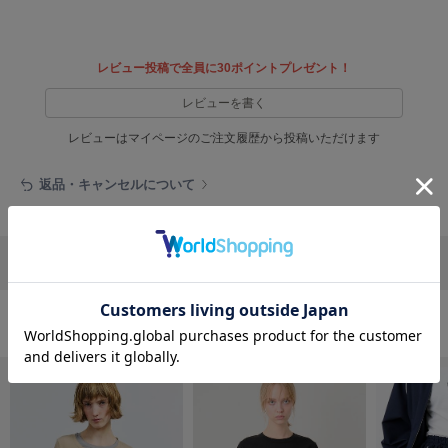
フレイアイディー
FURFUR
ファーファー
レビュー投稿で全員に30ポイントプレゼント！
レビューを書く
gelato pique
レビューはマイページのご注文履歴から投稿いただけます
ジェラート ピケ
返品・キャンセルについて
GELATO PIQUE CAT&DOG
ジェラート ピケ キャットアンドドッグ
gelato pique Sleep
ジェラート ピケ スリープ
リポストする
LINEで送る
GRAMICCI
グラミチ
おすすめ商品
Henon.
へノン