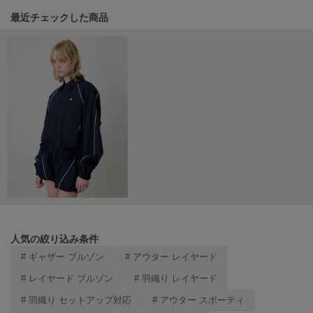
Mila Owen
関連記事
最近チェックした商品
ミラオーウェン
MOIGE
モワージュ
MUCHA
ミュシャ
NEW Balance
ニューバランス
nezu
ネズ
NIKE
人気の絞り込み条件
ナイキ
# ギャザー ブルゾン
# アウター レイヤード
NOWNS
# レイヤード ブルゾン
# 羽織り レイヤード
ナウンス
# 羽織り セットアップ対応
# アウター スポーティ
null.