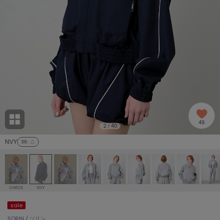
adidas
アディダス
(2005)
adidas by Stella McCartney
アディダス バイ ステラマッカートニー
916)
ALLISON BROWN
アリソンブラウン
07)
amabro
アマブロ
リー (664)
Ame no chi Hare
49
アメノチハレ
2
40
/
ョン雑貨 (865)
NVY
38
: △
AMOMMA
アモマ
/ランジェリー (127)
ánuans
ェア (121)
アニュアンス
CHECK
NVY
ànuke
sale
 (124)
アンヌーク
SORIN / ソリン