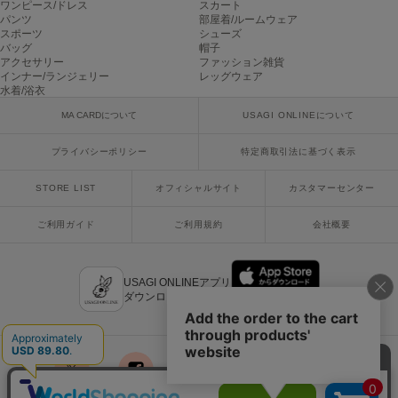
ワンピース/ドレス
スカート
poláura
パンツ
部屋着/ルームウェア
ポローラ
スポーツ
シューズ
バッグ
帽子
アクセサリー
ファッション雑貨
PUMA
インナー/ランジェリー
レッグウェア
プーマ
水着/浴衣
MA CARDについて
USAGI ONLINEについて
Reebok
プライバシーポリシー
特定商取引法に基づく表示
リーボック
STORE LIST
オフィシャルサイト
カスタマーセンター
ご利用ガイド
ご利用規約
会社概要
SALOMON
サロモン
sanrio house
USAGI ONLINEアプリ
サンリオハウス
ダウンロードはこちら
SESAME STREET MARKET
セサミストリートマーケット
SHAKA
シャカ
x
facebook
instagram
LINE
mail