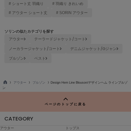
ヌル
# ショート丈 羽織り
# 羽織り きれいめ
# アウター ショート丈
# SORIN アウター
On
オン
ソリンの似たカテゴリを探す
アウター
テーラードジャケット/コート
Onitsuka Tiger
オニツカ タイガー
ノーカラージャケット/コート
デニムジャケット/Gジャン
ブルゾン
ベスト
ORGUE
オルグ
ORR
オル
アウター
ブルゾン
Design Hem Line Blouson/デザインヘム ラインブルゾ
TO
ン
P
PATRICK
ページのトップに戻る
パトリック
CATEGORY
Philly chocolate
フィリーチョコレート
アウター
トップス