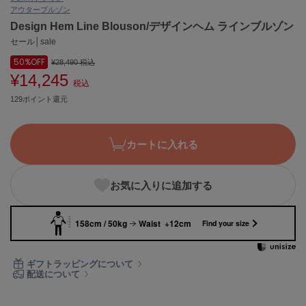
アウター
ブルゾン
ASICS
アシックス
Design Hem Line Blouson/デザインヘム ラインブルゾン
セール│sale
50%
OFF
¥28,490
税込
¥14,245
Ballelite
税込
バレリット
129ポイント還元
BANDOLIER
バンドリヤー
カートに入れる
Barbour
バブアー
お気に入りに追加する
Beyond Closet
ビヨンドクローゼット
158cm / 50kg
Waist +12cm
Find your size
Calvin Klein
ギフトラッピングについて
カルバン・クライン
配送について
CELFORD
セルフォード