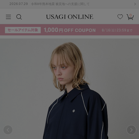
2026.07.29
令和8年熊本地震 被災地への支援に関して
0
MEN
MEN
KIDS
KIDS
BABY
BABY
BEAUTY
BEAUTY
LIFE STYLE
LIFE STYLE
検索
お気
カー
に入
ト
り
(715)
(3074)
B
C
D
E
F
G
I
J
K
L
M
N
ス/ドレス (1179)
P
Q
R
S
T
U
(570)
その
W
X
Y
Z
他
890)
ルームウェア (535)
ACYM
アシーム
(121)