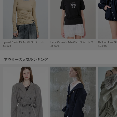
HUNTER
ハンター
HOKA ONEONE
ホカ オネオネ
KEEN
Lyocell Basic Fit Top/リヨセル ベーシックフィットトップ
Lace Cutwork Tshirt/レースカットワークTシャツ
キーン
¥4,235
¥5,500
¥8,965
アウターの人気ランキング
LAATO
ラート
le
ル
le coq sportif
ルコックスポルティフ
LeSportsac
レスポートサック