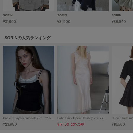
LILY BROWN
リリーブラウン
SORIN
SORIN
SORIN
¥31,900
¥31,900
¥38,940
LILY BROWN Lingerie
リリーブラウンランジェリー
SORINの人気ランキング
LITTLE UNION TOKYO
リトルユニオン トウキョウ
made of Organics
メイドオブオーガニクス
MICHU COQUETTE
ミチュ コケット
MIESROHE
ミースロエ
Cable 3 Layers camisole / ケーブル3レイヤーキャミソール
Satin Back Open Dress/サテン バックオープンドレス
miies miim
ミーエスミーム
¥23,980
¥17,160
¥16,500
20%OFF