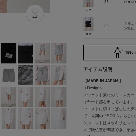
38
SOLDO
GRY
44
在庫あ
38
1-3日
BLK
159cm
アイテム説明
【MADE IN JAPAN 】
＜Design＞
スウェット素材のミニスカー
イヤード感を出しています。
ウエストに切りっぱなしのデ
で、今期の『SORIN』らし
シルエットはスッキリとスト
スで腰位置が調整でき、穿き