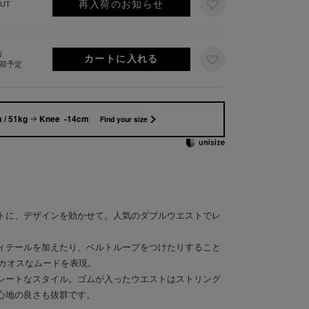
再入荷のお知らせ
UT
り
出荷予定
 / 51kg
Knee -14cm
Find your size
トに、デザインを効かせて。人気のダブルウエストでレ
ィテールを加えたり、ベルトループをつけたりすること
いカオスなムードを表現。
レートなスタイル。ゴムが入ったウエストはストリング
心地の良さも抜群です。