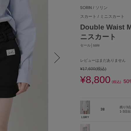
SORIN
/ ソリン
スカート
/
ミニスカート
Double Wais
ニスカート
セール│sale
レビューはまだありません
¥17,600
(税込)
Next
¥8,800
50
(税込)
残り3点
38
1-3日
LGRY