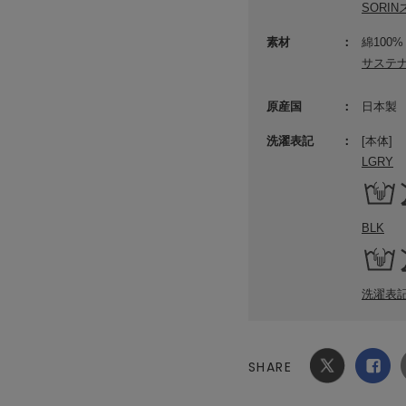
SORI
素材
綿100%
サステ
原産国
日本製
洗濯表記
[本体]
LGRY
BLK
洗濯表
SHARE
Xでシ
facebook
ェア
でシェ