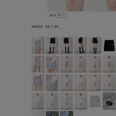
BLK
38
: 〇
IMAGE
46
/
46