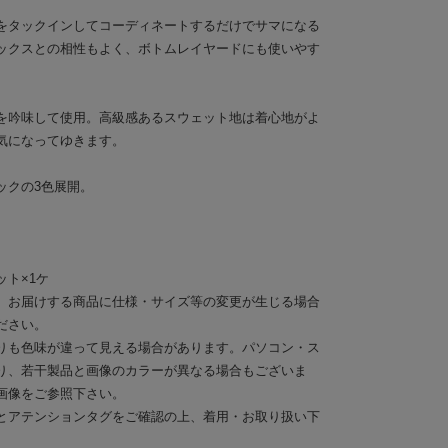
をタックインしてコーディネートするだけでサマになる
ックスとの相性もよく、ボトムレイヤードにも使いやす
を吟味して使用。高級感あるスウェット地は着心地がよ
気になってゆきます。
ックの3色展開。
ト×1ケ
。お届けする商品に仕様・サイズ等の変更が生じる場合
ださい。
りも色味が違って見える場合があります。パソコン・ス
り、若干製品と画像のカラーが異なる場合もございま
画像をご参照下さい。
とアテンションタグをご確認の上、着用・お取り扱い下