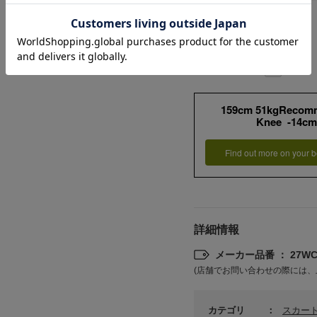
159cm 51kgRecom
Knee -14cm
Find out more on your b
詳細情報
メーカー品番 ： 27WCS
(店舗でお問い合わせの際には、
カテゴリ
スカー