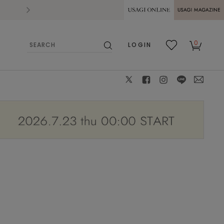
2026.07.28
熊本県熊本地方を震源とする地震の影響によ
USAGI ONLINE
USAGI
0
LOGIN
MAGAZINE
検
お気
カー
索
に入
ト
り
X
facebook
instagram
LINE
mail
model 174cm 着用サイズ 38