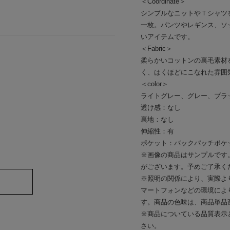
＜Coordinate＞
シンプルなニットやＴシャツ
一枚。パンツやレギンス、ソ
いアイテムです。
＜Fabric＞
柔らかいコットンの裏毛素材
く、はくほどにこなれた雰囲
＜color＞
ライトグレー、グレー、ブラ
透け感：なし
裏地：なし
伸縮性：有
ポケット：バックパッチポケッ
※画像の商品はサンプルです
がございます。予めご了承く
※照明の関係により、実際よ
マートフォンなどの環境によ
す。商品の色味は、商品単品
※商品についている品質表示
さい。