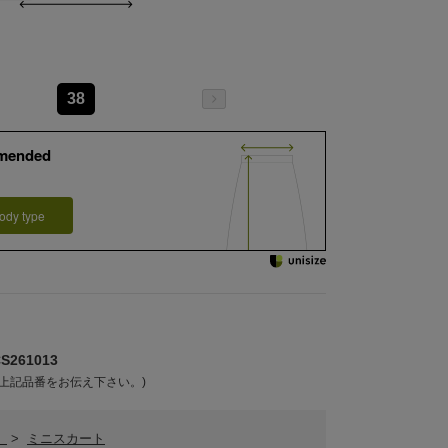
38
mended
ody type
261013
上記品番をお伝え下さい。)
ト
>
ミニスカート