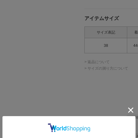
アイテムサイズ
サイズ表記
着
38
44
> 返品について
> サイズの測り方について
Hip
9
Hem width