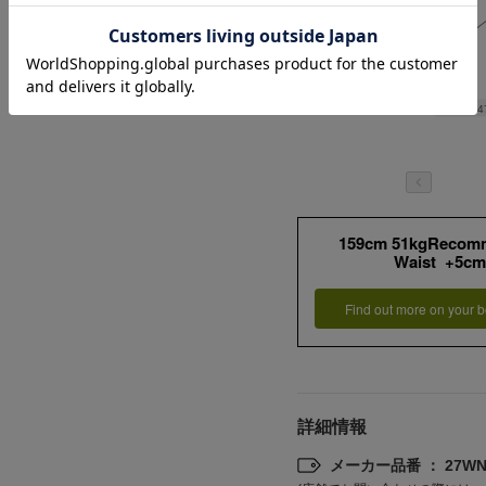
Length
4
159cm 51kgRecom
Waist +5cm
Find out more on your b
詳細情報
メーカー品番 ： 27WNT