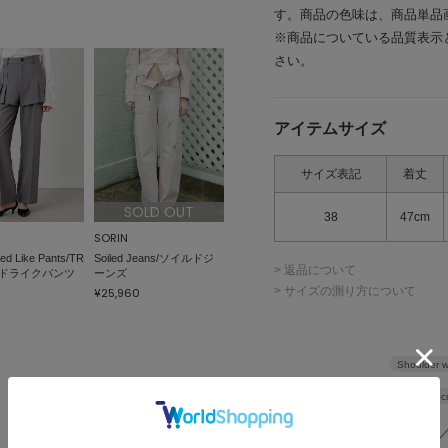
す。商品の色味は、商品単品
※商品についている品質表示
さい。
アイテムサイズ
サイズ表記
着丈
SOLD OUT
38
47cm
SORIN
ed Like Pants/TR
Soiled Jeans/ソイルドジ
> 返品について
ドライクパンツ
ーンズ
> サイズの測り方について
¥25,960
Shoulder w
Width
40c