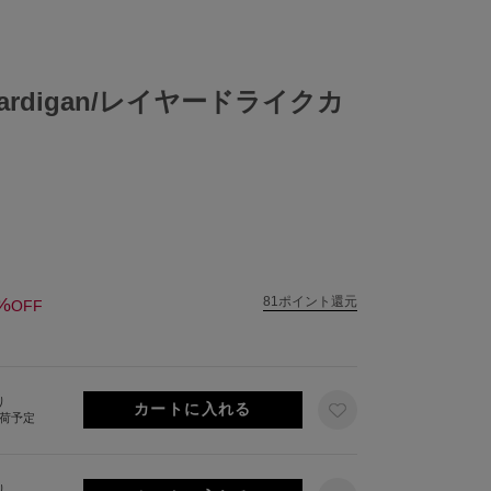
e Cardigan/レイヤードライクカ
%
81ポイント還元
OFF
り
出荷予定
り