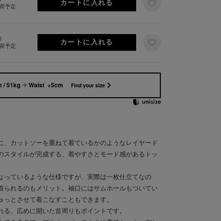
出荷予定
り
出荷予定
 / 51kg
Waist +5cm
Find your size
に、カットソーを重ねて着ているかのようなレイヤード
のスタイルが完成する、着やすさとモード感があるトッ
なっているような仕様ですが、実際は一枚仕立てなの
着られるのもメリット。袖口にはサムホールもついてい
ゅっとさせて着こなすこともできます。
れる、広めに開いた首周りもポイントです。