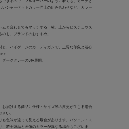
もできるので、プルオーバーのように着ても、カーデと
しいシャーベットカラー同士の組み合わせなど、カラー
トムと合わせてもマッチする一枚。上からビスチェやス
るのも、ブランドのおすすめ。
材と、ハイゲージのカーディガンで、上質な印象と着心
or＞
、ダークグレーの3色展開。
。お届けする商品に仕様・サイズ等の変更が生じる場合
ださい。
りも色味が違って見える場合があります。パソコン・ス
り、若干製品と画像のカラーが異なる場合もございま