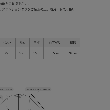
画像をご参照下さい。
とアテンションタグをご確認の上、着用・お取り扱い下
バスト
袖丈
肩幅
前下がり
裾幅
80cm
68cm
34cm
8.5cm
32cm
Sleeve length
68cm
idth
34cm
m