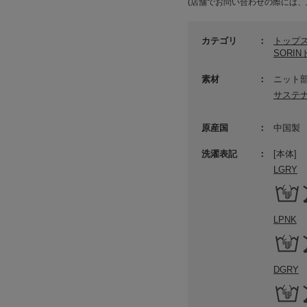
(店舗でお問い合わせの際には、
カテゴリ
トップ
SORI
素材
ニット部
サステ
原産国
中国製
洗濯表記
[本体]
LGRY
LPNK
DGRY