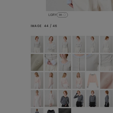
LGRY
38
: 〇
IMAGE
44
/
46