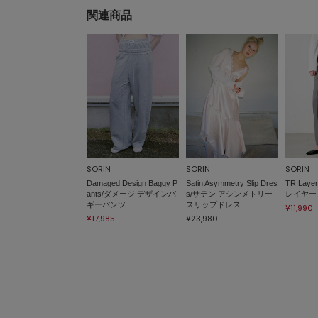
関連商品
SORIN
SORIN
SORIN
Damaged Design Baggy P
Satin Asymmetry Slip Dres
TR Layer
ants/ダメージ デザインバ
s/サテン アシンメトリー
レイヤー
ギーパンツ
スリップドレス
¥11,990
¥17,985
¥23,980