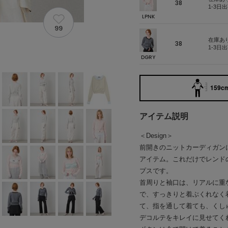
38
1-3日
LPNK
99
在庫あ
38
1-3日
DGRY
159cm
アイテム説明
＜Design＞
前開きのニットカーディガン
アイテム。これだけでレンド
プスです。
首周りと袖口は、リアルに重
で、すっきりと着ぶくれなく
て、指を通して着ても、くし
デコルテをキレイに見せてく