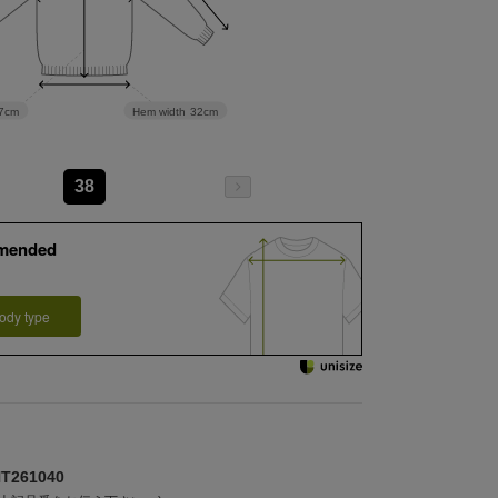
Hem width
32cm
7cm
38
mended
ody type
261040