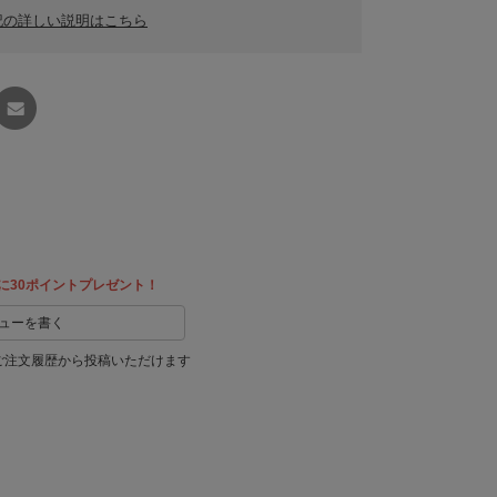
記の詳しい説明はこちら
友達に
教える
に30ポイントプレゼント！
ューを書く
ご注文履歴から投稿いただけます