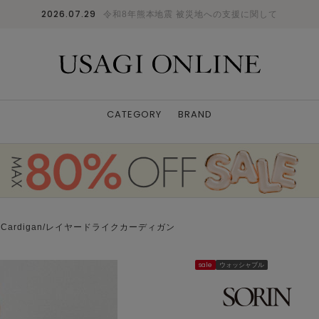
2026.07.29
令和8年熊本地震 被災地への支援に関して
CATEGORY
BRAND
ike Cardigan/レイヤードライクカーディガン
sale
ウォッシャブル
LPNK
38
: 〇