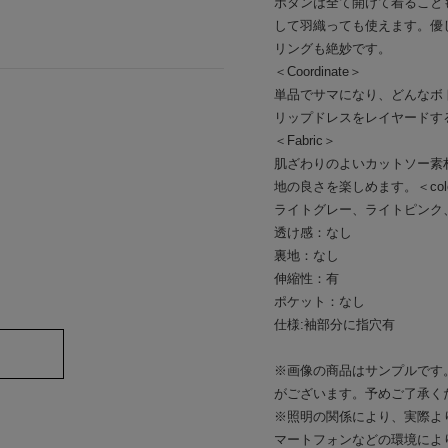
ボタンは全て開けて着ること
して羽織っても使えます。優
リングも絶妙です。
＜Coordinate＞
単品でサマになり、どんなボ
リップドレスをレイヤードす
＜Fabric＞
肌ざわりのよいカットソー素
地の良さを楽しめます。＜col
ライトグレー、ライトピンク
透け感：なし
裏地：なし
伸縮性：有
ポケット：なし
仕様:袖部分に指穴有
※画像の商品はサンプルです
がございます。予めご了承く
※照明の関係により、実際よ
マートフォンなどの環境によ