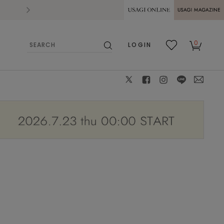
2026.07.28
熊本県熊本地方を震源とする地震の影響によ
USAGI ONLINE
USAGI
0
LOGIN
MAGAZINE
検
お気
カー
索
に入
ト
り
X
facebook
instagram
LINE
mail
DGRY
38
: 〇