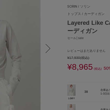
SORIN
/ ソリン
トップス
/
カーディガン
Layered Lik
ーディガン
セール│sale
レビューはまだありません
¥17,930
(税込)
Next
¥8,965
50
(税込)
在庫あ
38
1-3日
LGRY
在庫あ