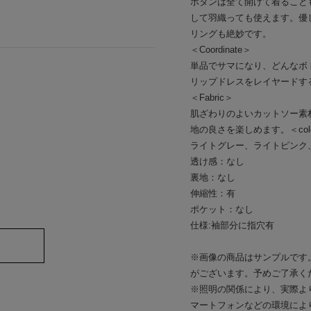
ボタンは全て開けて着ること
して羽織っても使えます。優
リングも絶妙です。
＜Coordinate＞
単品でサマになり、どんなボ
リップドレスをレイヤードす
＜Fabric＞
肌ざわりのよいカットソー素
地の良さを楽しめます。＜col
ライトグレー、ライトピンク
透け感：なし
裏地：なし
伸縮性：有
ポケット：なし
仕様:袖部分に指穴有
※画像の商品はサンプルです
がございます。予めご了承く
※照明の関係により、実際よ
マートフォンなどの環境によ