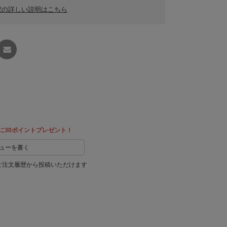
記の詳しい説明はこちら
友達に
教える
に30ポイントプレゼント！
ューを書く
ご注文履歴から投稿いただけます