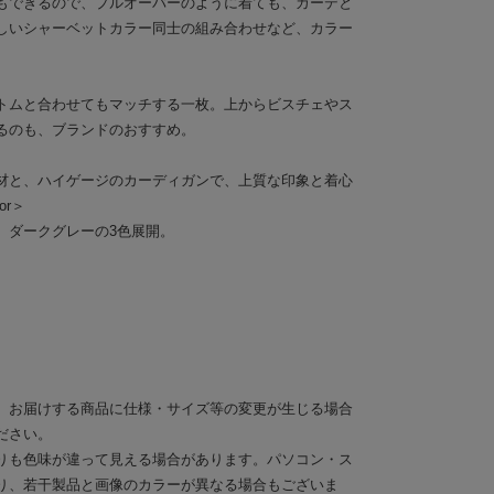
もできるので、プルオーバーのように着ても、カーデと
しいシャーベットカラー同士の組み合わせなど、カラー
トムと合わせてもマッチする一枚。上からビスチェやス
るのも、ブランドのおすすめ。
材と、ハイゲージのカーディガンで、上質な印象と着心
or＞
、ダークグレーの3色展開。
。お届けする商品に仕様・サイズ等の変更が生じる場合
ださい。
りも色味が違って見える場合があります。パソコン・ス
り、若干製品と画像のカラーが異なる場合もございま