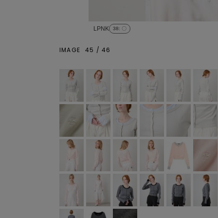
LPNK
38
: 〇
IMAGE
45
/
46