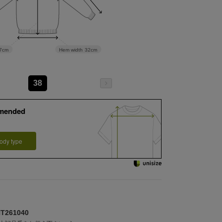
Hem width
32cm
7cm
38
mended
ody type
261040