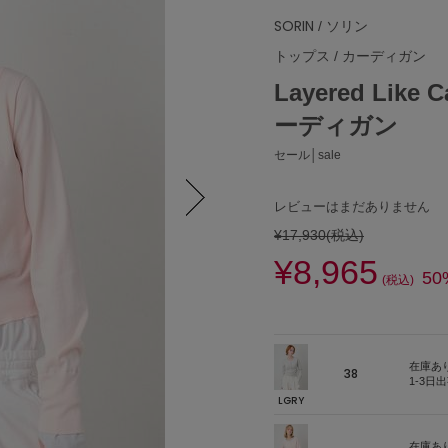
SORIN
/ ソリン
トップス
/
カーディガン
Layered Lik
ーディガン
セール│sale
レビューはまだありません
¥17,930
(税込)
Next
¥8,965
50
(税込)
在庫あ
38
1-3日
LGRY
在庫あ