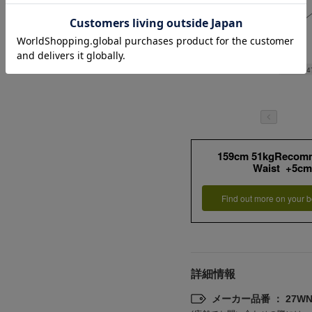
Length
4
159cm 51kgRecom
Waist +5cm
Find out more on your b
詳細情報
メーカー品番 ： 27WNT