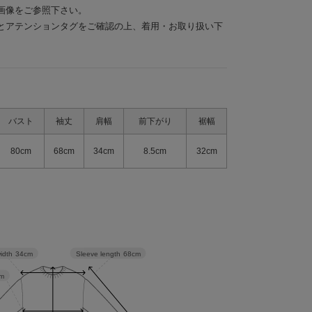
画像をご参照下さい。
とアテンションタグをご確認の上、着用・お取り扱い下
バスト
袖丈
肩幅
前下がり
裾幅
80cm
68cm
34cm
8.5cm
32cm
Sleeve length
68cm
idth
34cm
m