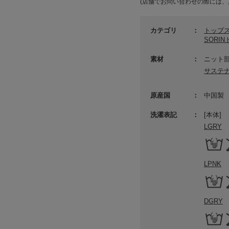
(店舗でお問い合わせの際には、
カテゴリ
トップ
SORI
素材
ニット部
サステ
原産国
中国製
洗濯表記
[本体]
LGRY
LPNK
DGRY