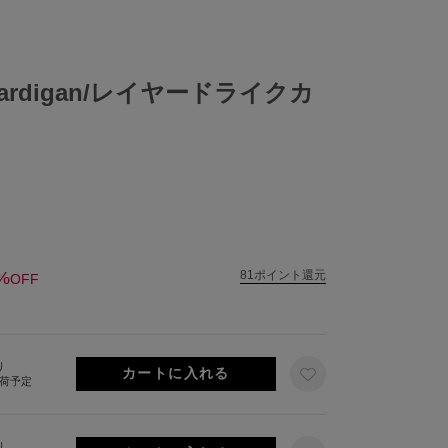
e Cardigan/レイヤードライクカ
%
81ポイント還元
OFF
り
出荷予定
り