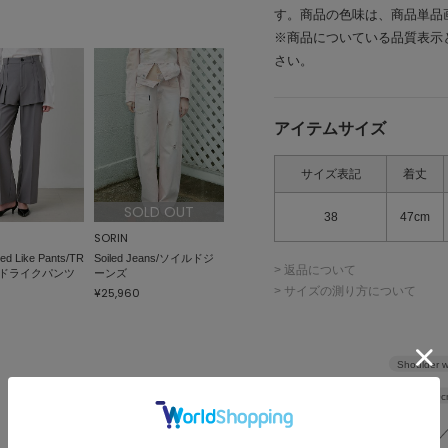
す。商品の色味は、商品単品
※商品についている品質表示
さい。
アイテムサイズ
サイズ表記
着丈
SOLD OUT
38
47cm
SORIN
ed Like Pants/TR
Soiled Jeans/ソイルドジ
> 返品について
ドライクパンツ
ーンズ
> サイズの測り方について
¥25,960
Shoulder w
Width
40c