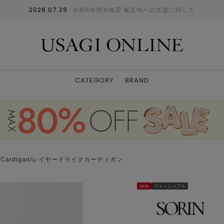
2026.07.29
令和8年熊本地震 被災地への支援に関して
CATEGORY
BRAND
ike Cardigan/レイヤードライクカーディガン
sale
ウォッシャブル
DGRY
38
: 〇