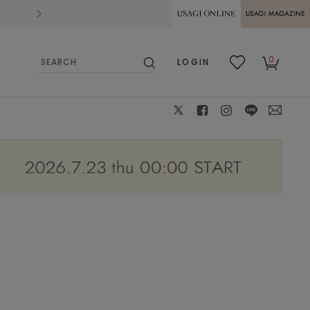
2026.07.28
熊本県熊本地方を震源とする地震の影響によ
USAGI ONLINE
USAGI
0
LOGIN
MAGAZINE
検
お気
カー
索
に入
ト
り
X
facebook
instagram
LINE
mail
model 174cm 着用サイズ 38