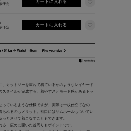
出荷予定
り
出荷予定
 / 51kg
Waist +5cm
Find your size
に、カットソーを重ねて着ているかのようなレイヤード
のスタイルが完成する、着やすさとモード感があるトッ
なっているような仕様ですが、実際は一枚仕立てなの
着られるのもメリット。袖口にはサムホールもついてい
ゅっとさせて着こなすこともできます。
れる、広めに開いた首周りもポイントです。