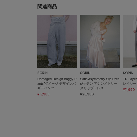
関連商品
SORIN
SORIN
SORIN
Damaged Design Baggy P
Satin Asymmetry Slip Dres
TR Layer
ants/ダメージ デザインバ
s/サテン アシンメトリー
レイヤー
ギーパンツ
スリップドレス
¥11,990
¥17,985
¥23,980