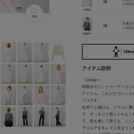
38
1-3日
LPNK
99
在庫あ
38
1-3日
DGRY
159cm
アイテム説明
＜Design＞
前開きのニットカーディガン
アイテム。これだけでレンド
プスです。
首周りと袖口は、リアルに重
で、すっきりと着ぶくれなく
て、指を通して着ても、くし
デコルテをキレイに見せてく