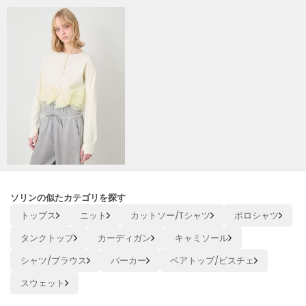
Mila Owen
ミラオーウェン
MOIGE
モワージュ
MUCHA
ミュシャ
NEW Balance
ニューバランス
nezu
ネズ
ソリンの似たカテゴリを探す
トップス
ニット
カットソー/Tシャツ
ポロシャツ
NIKE
ナイキ
タンクトップ
カーディガン
キャミソール
シャツ/ブラウス
パーカー
ベアトップ/ビスチェ
NOWNS
ナウンス
スウェット
null.