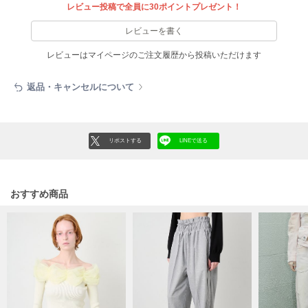
フレイアイディー
レビュー投稿で全員に30ポイントプレゼント！
レビューを書く
FURFUR
ファーファー
レビューはマイページのご注文履歴から投稿いただけます
返品・キャンセルについて
gelato pique
ジェラート ピケ
GELATO PIQUE CAT&DOG
リポストする
LINEで送る
ジェラート ピケ キャットアンドドッグ
gelato pique Sleep
ジェラート ピケ スリープ
おすすめ商品
GRAMICCI
グラミチ
Henon.
へノン