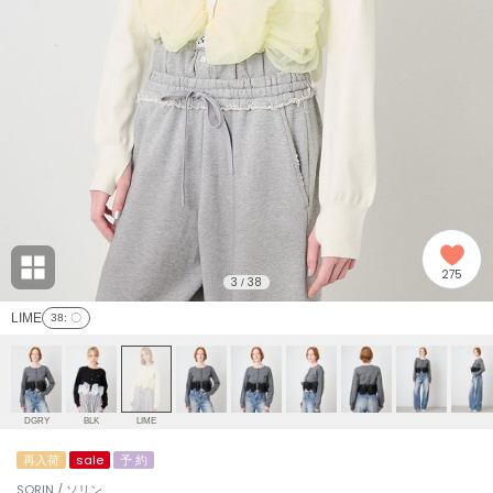
adidas
アディダス
(2008)
adidas by Stella McCartney
アディダス バイ ステラマッカートニー
916)
ALLISON BROWN
アリソンブラウン
06)
amabro
アマブロ
リー (665)
Ame no chi Hare
275
アメノチハレ
3
38
/
ョン雑貨 (861)
LIME
38
: 〇
AMOMMA
アモマ
/ランジェリー (127)
ánuans
ェア (121)
アニュアンス
DGRY
BLK
LIME
ànuke
再入荷
sale
予 約
 (124)
アンヌーク
SORIN / ソリン