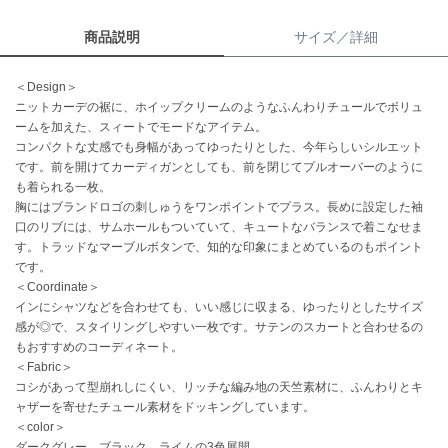
商品説明
サイズ／詳細
célon
セロン
＜Design＞
Clarks Premium
ニットカーデの裾に、ホイップクリームのようなふんわりチュールでボリュ
クラークス
ームを加えた、スィートでモードなアイテム。
コンパクトな丈感でも身幅があってゆったりとした、今年らしいシルエット
CODE A
です。前を開けてカーディガンとしても、前を閉じてプルオーバーのように
コードエー
も着られる一枚。
胸にはブランドロゴの刺しゅうをワンポイントでプラス。長めに設定した袖
COLE HAAN
コール ハーン
口のリブには、サムホールもついていて、キュートなバランスで着こなせま
す。トラッドなマーブルボタンで、知的な印象にまとめているのもポイント
です。
CONVERSE
コンバース
＜Coordinate＞
インにシャツなどを合わせても、いい感じに収まる、ゆったりとしたサイズ
感が◎で、スタイリングしやすい一枚です。サテンのスカートと合わせるの
もおすすめのコーディネート。
DANSKIN
＜Fabric＞
ダンスキン
コシがあって型崩れしにくい、リッチな編み地の天竺素材に、ふんわりとキ
ャザーを寄せたチュール素材をドッキングしています。
＜color＞
ダークグレー、ブラック、ライムの3色展開。