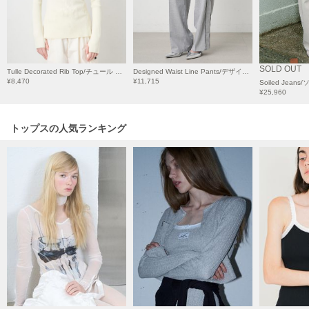
HUNTER
ハンター
HOKA ONEONE
ホカ オネオネ
SOLD OUT
Tulle Decorated Rib Top/チュール デコレート リブトップ
Designed Waist Line Pants/デザインウエスト ラインパンツ
¥8,470
¥11,715
Soiled Jea
¥25,960
KEEN
キーン
トップスの人気ランキング
LAATO
ラート
le
ル
le coq sportif
ルコックスポルティフ
LeSportsac
レスポートサック