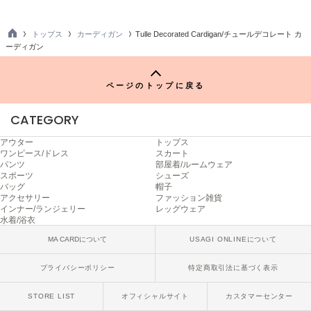
ヌル
トップス
カーディガン
Tulle Decorated Cardigan/チュールデコレート カ
TO
ーディガン
P
On
オン
ページのトップに戻る
Onitsuka Tiger
オニツカ タイガー
CATEGORY
ORGUE
アウター
トップス
オルグ
ワンピース/ドレス
スカート
パンツ
部屋着/ルームウェア
スポーツ
シューズ
ORR
バッグ
帽子
オル
アクセサリー
ファッション雑貨
インナー/ランジェリー
レッグウェア
水着/浴衣
MA CARDについて
USAGI ONLINEについて
PATRICK
パトリック
プライバシーポリシー
特定商取引法に基づく表示
Philly chocolate
フィリーチョコレート
STORE LIST
オフィシャルサイト
カスタマーセンター