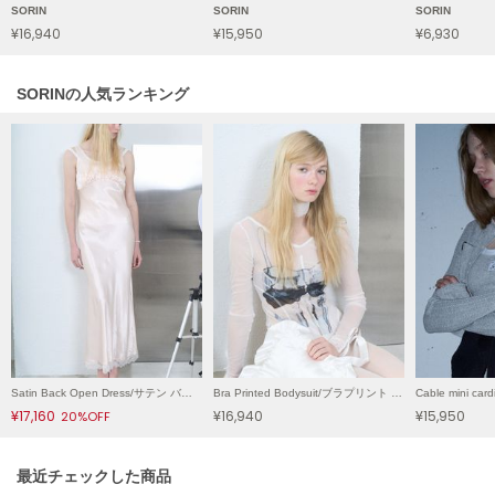
SORIN
SORIN
SORIN
LILY BROWN
¥16,940
¥15,950
¥6,930
リリーブラウン
LILY BROWN Lingerie
SORINの人気ランキング
リリーブラウンランジェリー
LITTLE UNION TOKYO
リトルユニオン トウキョウ
made of Organics
メイドオブオーガニクス
MICHU COQUETTE
ミチュ コケット
MIESROHE
Satin Back Open Dress/サテン バックオープンドレス
Bra Printed Bodysuit/ブラプリント ボディスーツ
ミースロエ
¥17,160
¥16,940
¥15,950
20%OFF
miies miim
ミーエスミーム
関連記事
最近チェックした商品