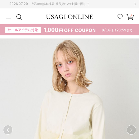
2026.07.29
令和8年熊本地震 被災地への支援に関して
0
MEN
MEN
KIDS
KIDS
BABY
BABY
BEAUTY
BEAUTY
LIFE STYLE
LIFE STYLE
検索
お気
カー
に入
ト
り
(710)
(3054)
B
C
D
E
F
G
I
J
K
L
M
N
ス/ドレス (1169)
P
Q
R
S
T
U
(568)
その
W
X
Y
Z
他
887)
ルームウェア (541)
ACYM
アシーム
(121)