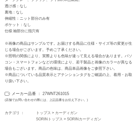
EIMY ISTOIRE
エイミー イストワール
透け感：なし
裏地：なし
伸縮性：ニット部分のみ有
emmi
エミ
ポケット：なし
仕様:袖部分に指穴有
emmi atelier
エミ アトリエ
※画像の商品はサンプルです。お届けする商品に仕様・サイズ等の変更が生
じる場合がございます。予めご了承ください。
emmi yoga
※照明の関係により、実際よりも色味が違って見える場合があります。パソ
エミヨガ
コン・スマートフォンなどの環境により、若干製品と画像のカラーが異なる
場合もございます。商品の色味は、商品単品画像をご参照下さい。
ETRÉ TOKYO
※商品についている品質表示とアテンションタグをご確認の上、着用・お取
エトレトウキョウ
り扱い下さい。
ey
メーカー品番 ： 27WNT261015
アイ
(店舗でお問い合わせの際には、上記品番をお伝え下さい。)
カテゴリ ：
トップス
>
カーディガン
FILA
SORINトップス
>
SORINカーディガン
フィラ
FRAY I.D