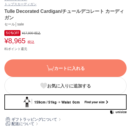
トップス
カーディガン
ASICS
アシックス
Tulle Decorated Cardigan/チュールデコレート カーディ
ガン
セール│sale
50%
OFF
Ballelite
¥17,930
税込
バレリット
¥8,965
税込
81ポイント還元
BANDOLIER
バンドリヤー
Barbour
カートに入れる
バブアー
Beyond Closet
お気に入りに追加する
ビヨンドクローゼット
159cm / 51kg
Waist 0cm
Find your size
Calvin Klein
カルバン・クライン
ギフトラッピングについて
配送について
CELFORD
セルフォード