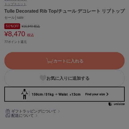
トップス
ニット
ASICS
アシックス
Tulle Decorated Rib Top/チュール デコレート リブトップ
セール│sale
50%
OFF
¥16,940
税込
¥8,470
Ballelite
税込
バレリット
77ポイント還元
BANDOLIER
バンドリヤー
カートに入れる
Barbour
バブアー
お気に入りに追加する
Beyond Closet
ビヨンドクローゼット
159cm / 51kg
Waist +13cm
Find your size
Calvin Klein
ギフトラッピングについて
カルバン・クライン
配送について
CELFORD
セルフォード