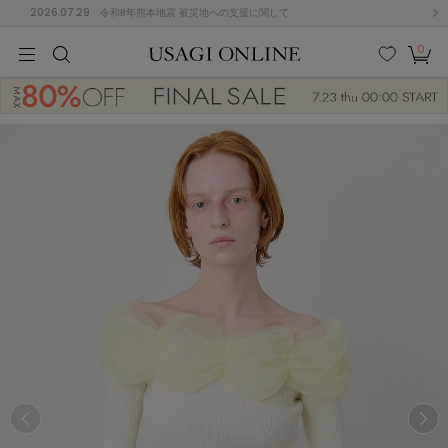
2026.07.29
令和8年熊本地震 被災地への支援に関して
0
MEN
MEN
KIDS
KIDS
BABY
BABY
BEAUTY
BEAUTY
LIFE STYLE
LIFE STYLE
検索
お気
カー
に入
ト
り
(674)
(2888)
B
C
D
E
F
G
I
J
K
L
M
N
ス/ドレス (1134)
P
Q
R
S
T
U
(543)
その
W
X
Y
Z
他
847)
ルームウェア (534)
ACYM
アシーム
(121)