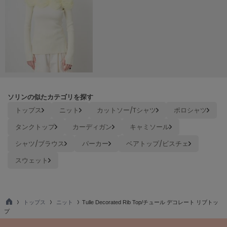
Mila Owen
ミラオーウェン
MOIGE
モワージュ
MUCHA
ミュシャ
ソリンの似たカテゴリを探す
トップス
ニット
カットソー/Tシャツ
ポロシャツ
NEW Balance
ニューバランス
タンクトップ
カーディガン
キャミソール
nezu
シャツ/ブラウス
パーカー
ベアトップ/ビスチェ
ネズ
スウェット
NIKE
ナイキ
NOWNS
トップス
ニット
Tulle Decorated Rib Top/チュール デコレート リブトッ
ナウンス
TO
プ
P
null.