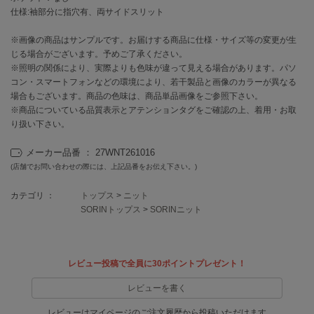
EIMY ISTOIRE
仕様:袖部分に指穴有、両サイドスリット
エイミー イストワール
※画像の商品はサンプルです。お届けする商品に仕様・サイズ等の変更が生
emmi
エミ
じる場合がございます。予めご了承ください。
※照明の関係により、実際よりも色味が違って見える場合があります。パソ
コン・スマートフォンなどの環境により、若干製品と画像のカラーが異なる
emmi atelier
エミ アトリエ
場合もございます。商品の色味は、商品単品画像をご参照下さい。
※商品についている品質表示とアテンションタグをご確認の上、着用・お取
emmi yoga
り扱い下さい。
エミヨガ
メーカー品番 ： 27WNT261016
ETRÉ TOKYO
(店舗でお問い合わせの際には、上記品番をお伝え下さい。)
エトレトウキョウ
カテゴリ ：
トップス
>
ニット
ey
SORINトップス
>
SORINニット
アイ
レビュー投稿で全員に30ポイントプレゼント！
FILA
フィラ
レビューを書く
FRAY I.D
レビューはマイページのご注文履歴から投稿いただけます