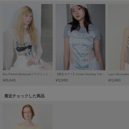
LILY BROWN
リリーブラウン
LILY BROWN Lingerie
リリーブラウンランジェリー
LITTLE UNION TOKYO
リトルユニオン トウキョウ
made of Organics
メイドオブオーガニクス
Bra Printed Bodysuit/ブラプリント ボディスーツ
【限定カラー】Corset Docking T-shirt / コルセットドッキングＴシャツ
¥16,940
¥12,980
¥12,980
MICHU COQUETTE
ミチュ コケット
関連記事
最近チェックした商品
MIESROHE
ミースロエ
miies miim
ミーエスミーム