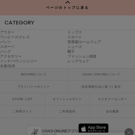
ヌル
ページのトップに戻る
CATEGORY
On
オン
アウター
トップス
ワンピース/ドレス
スカート
パンツ
部屋着/ルームウェア
Onitsuka Tiger
スポーツ
シューズ
オニツカ タイガー
バッグ
帽子
アクセサリー
ファッション雑貨
ORGUE
インナー/ランジェリー
レッグウェア
オルグ
水着/浴衣
MA CARDについて
USAGI ONLINEについて
ORR
オル
プライバシーポリシー
特定商取引法に基づく表示
STORE LIST
オフィシャルサイト
カスタマーセンター
PATRICK
パトリック
ご利用ガイド
ご利用規約
会社概要
Philly chocolate
フィリーチョコレート
USAGI ONLINEアプリ