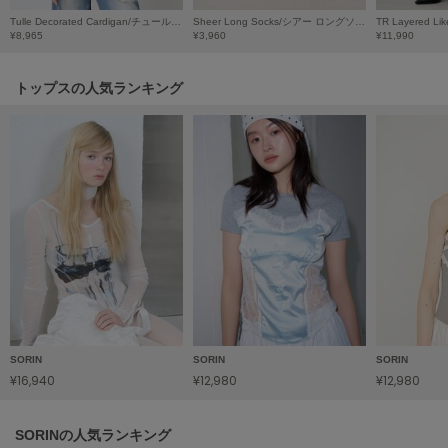
HUNTER
ハンター
Tulle Decorated Cardigan/チュールデコレート カーディガン
Sheer Long Socks/シアー ロングソックス
¥8,965
¥3,960
¥11,990
HOKA ONEONE
ホカ オネオネ
トップスの人気ランキング
KEEN
キーン
LAATO
ラート
le
ル
le coq sportif
SORIN
SORIN
SORIN
ルコックスポルティフ
¥16,940
¥12,980
¥12,980
LeSportsac
レスポートサック
SORINの人気ランキング