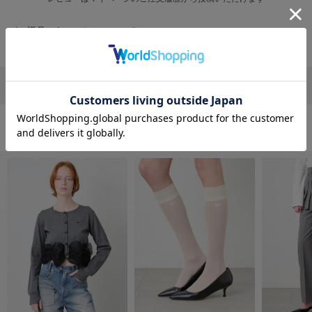
フレイアイディー
返品・キャンセルについて
FURFUR
ファーファー
リポストする
LINEで送る
gelato pique
ジェラート ピケ
GELATO PIQUE CAT&DOG
おすすめ商品
ジェラート ピケ キャットアンドドッグ
gelato pique Sleep
ジェラート ピケ スリープ
GRAMICCI
グラミチ
Henon.
へノン