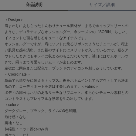
商品説明
サイズ／詳細
célon
セロン
＜Design＞
肩まわりにあしらったふんわりチュール素材が、まるでホイップクリームの
Clarks Premium
ような、デコラティブなオフショルダー。今シーズンの『SORIN』らしい、
クラークス
イノセントな面を感じるキュートなアイテムです。
オフショルダーですが、肩にソフトに乗るリボンのようなチュールが、程よ
CODE A
い肌見せ感を演出。また裾のサイドにはスリットが入っているので、裾をア
コードエー
ウトしたときにもキレイに収まるのもこだわりです。袖口にはサムホールつ
きで、隅々まで可愛らしいムードが楽しめます。
COLE HAAN
左裾には同色または配色で、ブランドのアイコンを刺しゅうしています。
コール ハーン
＜Coordinate＞
単品でも華やかに装えるトップス。裾をボトムインしてもアウトしても決ま
CONVERSE
コンバース
るので、コーディネートを選ばず楽しめます。＜Fabric＞
ボディの部分はハリのあるリッチなリブニット。柔らかいチュール素材との
コントラストもプレイフルな効果を生み出しています。
＜color＞
DANSKIN
ダークグレー、ブラック、ライムの3色展開。
ダンスキン
透け感：なし
裏地：なし
伸縮性：ニット部分のみ有
ポケット：なし