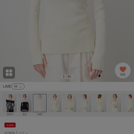
adidas
アディダス
(1978)
adidas by Stella McCartney
アディダス バイ ステラマッカートニー
887)
ALLISON BROWN
アリソンブラウン
97)
amabro
アマブロ
リー (645)
Ame no chi Hare
106
アメノチハレ
3
46
/
ョン雑貨 (850)
LIME
38
: △
AMOMMA
アモマ
/ランジェリー (127)
ánuans
ェア (119)
アニュアンス
DGRY
BLK
LIME
ànuke
sale
 (124)
アンヌーク
SORIN / ソリン