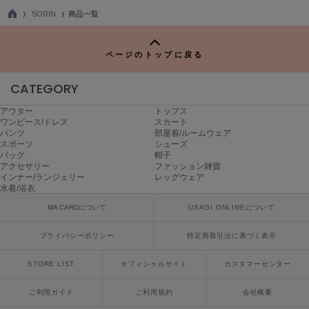
ハンター
SORIN
商品一覧
TO
HOKA ONEONE
P
ホカ オネオネ
ページのトップに戻る
CATEGORY
KEEN
キーン
アウター
トップス
ワンピース/ドレス
スカート
パンツ
部屋着/ルームウェア
スポーツ
シューズ
バッグ
帽子
LAATO
ラート
アクセサリー
ファッション雑貨
インナー/ランジェリー
レッグウェア
水着/浴衣
le
ル
MA CARDについて
USAGI ONLINEについて
le coq sportif
プライバシーポリシー
特定商取引法に基づく表示
ルコックスポルティフ
STORE LIST
オフィシャルサイト
カスタマーセンター
LeSportsac
レスポートサック
ご利用ガイド
ご利用規約
会社概要