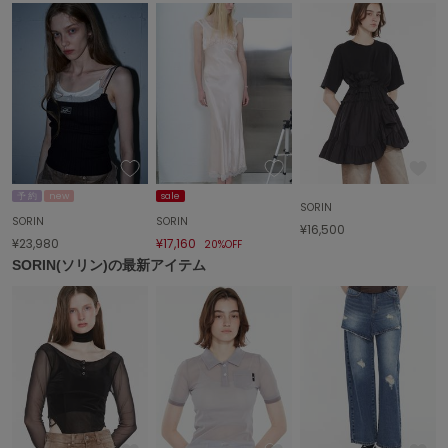
エイミー イストワール
emmi
エミ
emmi atelier
エミ アトリエ
emmi yoga
エミヨガ
予 約
new
sale
SORIN
SORIN
SORIN
ETRÉ TOKYO
¥16,500
エトレトウキョウ
¥23,980
¥17,160
20%OFF
SORIN(ソリン)の最新アイテム
ey
アイ
FILA
フィラ
FRAY I.D
フレイアイディー