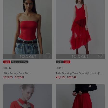
ASICS
アシックス
Ballelite
バレリット
BANDOLIER
バンドリヤー
Barbour
SOLD OUT
SOLD OUT
バブアー
sale
ウォッシャブル
取 寄
sale
Beyond Closet
SORIN
SORIN
ビヨンドクローゼット
Silky Jersey Bare Top
Tulle Docking Tank Dress/チュールドッキングタンクドレス
¥2,970
¥11,275
50%OFF
50%OFF
Calvin Klein
カルバン・クライン
CELFORD
セルフォード