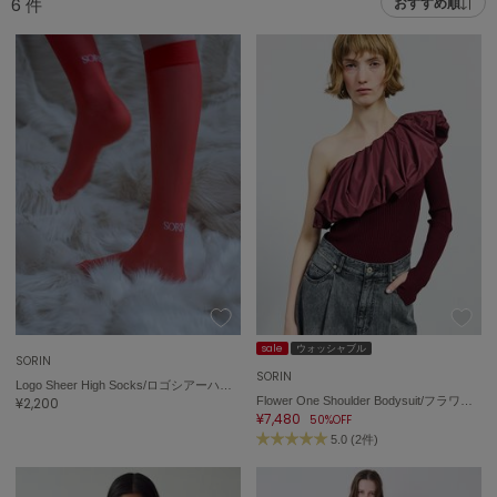
6
件
おすすめ順
adidas
アディダス
(2005)
adidas by Stella McCartney
アディダス バイ ステラマッカートニー
916)
ALLISON BROWN
アリソンブラウン
07)
amabro
アマブロ
リー (664)
Ame no chi Hare
ョン雑貨 (865)
アメノチハレ
AMOMMA
/ランジェリー (127)
アモマ
sale
ウォッシャブル
SORIN
SORIN
Logo Sheer High Socks/ロゴシアーハイソックス
ánuans
ェア (121)
¥2,200
Flower One Shoulder Bodysuit/フラワーワンショルダーボディスーツ
アニュアンス
¥7,480
50%OFF
5.0 (2件)
 (124)
ànuke
アンヌーク