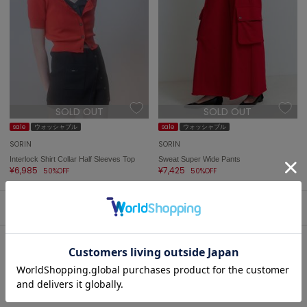
célon
セロン
Clarks Premium
クラークス
CODE A
SOLD OUT
SOLD OUT
コードエー
sale
ウォッシャブル
sale
ウォッシャブル
COLE HAAN
SORIN
SORIN
コール ハーン
Interlock Shirt Collar Half Sleeves Top
Sweat Super Wide Pants
¥6,985
¥7,425
50%OFF
50%OFF
CONVERSE
コンバース
1
DANSKIN
ダンスキン
SORIN(ソリン)の人気アイテム
EIMY ISTOIRE