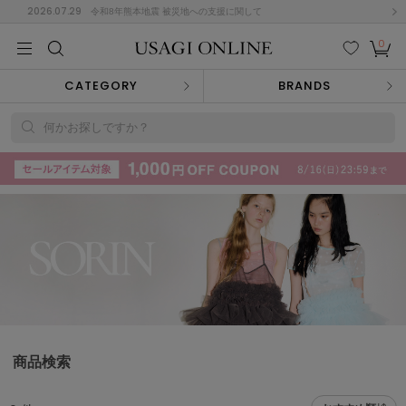
2026.07.29
令和8年熊本地震 被災地への支援に関して
0
MEN
MEN
KIDS
KIDS
BABY
BABY
BEAUTY
BEAUTY
LIFE STYLE
LIFE STYLE
検索
お気
カー
CATEGORY
BRANDS
に入
ト
り
(715)
何かお探しですか？
(3074)
B
C
D
E
F
G
I
J
K
L
M
N
ス/ドレス (1179)
P
Q
R
S
T
U
(570)
その
W
X
Y
Z
他
890)
ルームウェア (535)
商品検索
ACYM
アシーム
(121)