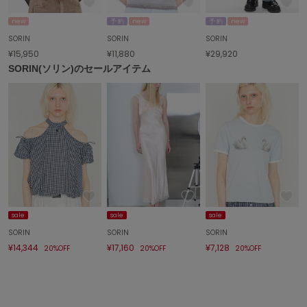
new
予 約
new
予 約
new
FURFUR
ファーファー
SORIN
SORIN
SORIN
¥15,950
¥11,880
¥29,920
SORIN(ソリン)のセールアイテム
gelato pique
ジェラート ピケ
GELATO PIQUE CAT&DOG
ジェラート ピケ キャットアンドドッグ
gelato pique Sleep
ジェラート ピケ スリープ
GRAMICCI
グラミチ
sale
sale
sale
SORIN
SORIN
SORIN
¥14,344
¥17,160
¥7,128
20%OFF
20%OFF
20%OFF
Henon.
へノン
HUNTER