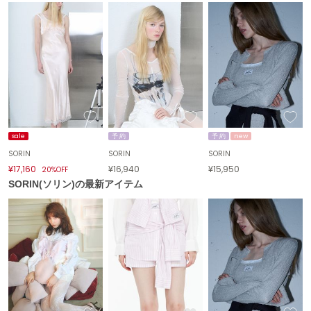
エイミー イストワール
emmi
エミ
emmi atelier
エミ アトリエ
emmi yoga
エミヨガ
sale
予 約
予 約
new
SORIN
SORIN
SORIN
ETRÉ TOKYO
エトレトウキョウ
¥17,160
¥16,940
¥15,950
20%OFF
SORIN(ソリン)の最新アイテム
ey
アイ
FILA
フィラ
FRAY I.D
フレイアイディー