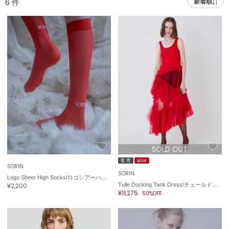
6
件
新着順
adidas
アディダス
(2008)
adidas by Stella McCartney
アディダス バイ ステラマッカートニー
914)
ALLISON BROWN
アリソンブラウン
03)
amabro
アマブロ
リー (655)
Ame no chi Hare
ョン雑貨 (848)
アメノチハレ
SOLD OUT
AMOMMA
/ランジェリー (127)
アモマ
取 寄
sale
SORIN
SORIN
Logo Sheer High Socks/ロゴシアーハイソックス
ánuans
ェア (124)
¥2,200
Tulle Docking Tank Dress/チュールドッキングタンクドレス
アニュアンス
¥11,275
50%OFF
 (121)
ànuke
アンヌーク