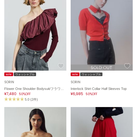
ASICS
アシックス
Ballelite
バレリット
BANDOLIER
バンドリヤー
SOLD OUT
Barbour
バブアー
sale
ウォッシャブル
sale
ウォッシャブル
SORIN
SORIN
Beyond Closet
Flower One Shoulder Bodysuit/フラワーワンショルダーボディスーツ
Interlock Shirt Collar Half Sleeves Top
ビヨンドクローゼット
¥7,480
¥6,985
50%OFF
50%OFF
5.0 (2件)
Calvin Klein
カルバン・クライン
CELFORD
セルフォード