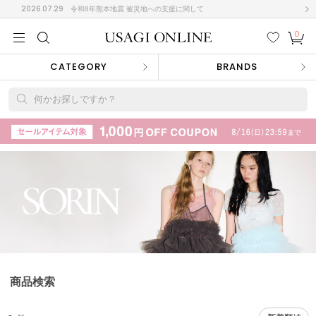
2026.07.29
令和8年熊本地震 被災地への支援に関して
0
MEN
MEN
KIDS
KIDS
BABY
BABY
BEAUTY
BEAUTY
LIFE STYLE
LIFE STYLE
検索
お気
カー
CATEGORY
BRANDS
に入
ト
り
(708)
何かお探しですか？
(3024)
B
C
D
E
F
G
I
J
K
L
M
N
ス/ドレス (1160)
P
Q
R
S
T
U
(561)
その
W
X
Y
Z
他
882)
ルームウェア (541)
商品検索
ACYM
アシーム
(121)