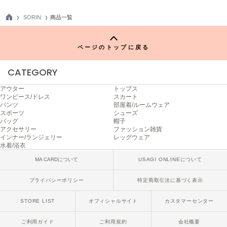
ハンター
SORIN
商品一覧
HOKA ONEONE
TO
ホカ オネオネ
P
ページのトップに戻る
CATEGORY
KEEN
キーン
アウター
トップス
ワンピース/ドレス
スカート
パンツ
部屋着/ルームウェア
スポーツ
シューズ
LAATO
バッグ
帽子
ラート
アクセサリー
ファッション雑貨
インナー/ランジェリー
レッグウェア
le
水着/浴衣
ル
MA CARDについて
USAGI ONLINEについて
le coq sportif
ルコックスポルティフ
プライバシーポリシー
特定商取引法に基づく表示
LeSportsac
STORE LIST
オフィシャルサイト
カスタマーセンター
レスポートサック
ご利用ガイド
ご利用規約
会社概要