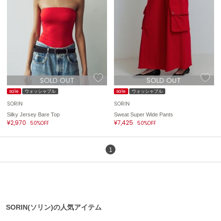
célon
セロン
Clarks Premium
クラークス
CODE A
SOLD OUT
SOLD OUT
コードエー
sale
ウォッシャブル
sale
ウォッシャブル
COLE HAAN
SORIN
SORIN
コール ハーン
Silky Jersey Bare Top
Sweat Super Wide Pants
¥2,970
¥7,425
50%OFF
50%OFF
CONVERSE
コンバース
1
DANSKIN
ダンスキン
SORIN(ソリン)の人気アイテム
EIMY ISTOIRE