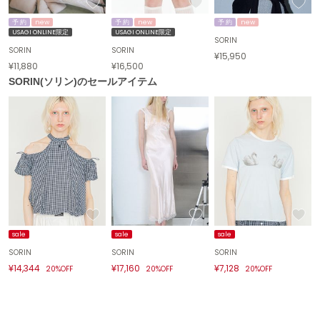
予 約
new
予 約
new
予 約
new
FURFUR
USAGI ONLINE限定
USAGI ONLINE限定
ファーファー
SORIN
SORIN
SORIN
¥15,950
¥11,880
¥16,500
SORIN(ソリン)のセールアイテム
gelato pique
ジェラート ピケ
GELATO PIQUE CAT&DOG
ジェラート ピケ キャットアンドドッグ
gelato pique Sleep
ジェラート ピケ スリープ
GRAMICCI
グラミチ
sale
sale
sale
SORIN
SORIN
SORIN
¥14,344
¥17,160
¥7,128
20%OFF
20%OFF
20%OFF
Henon.
へノン
HUNTER