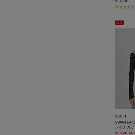
¥10,780
sale
SORIN
SWAN LAKE
レイク カ
¥5,940
50