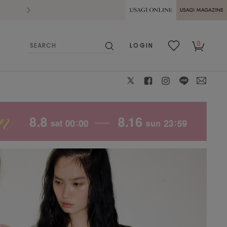
2026.07.28
熊本県熊本地方を震源とする地震の影響によ
USAGI ONLINE
USAGI
0
LOGIN
MAGAZINE
検
お気
カー
索
に入
ト
り
X
facebook
instagram
LINE
mail