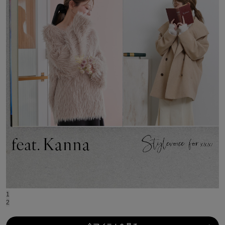
ASICS
アシックス
Ballelite
バレリット
BANDOLIER
バンドリヤー
Barbour
バブアー
Beyond Closet
ビヨンドクローゼット
Calvin Klein
1
カルバン・クライン
2
CELFORD
セルフォード