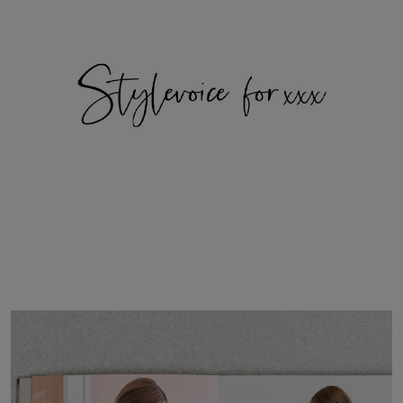
adidas
アディダス
(1996)
adidas by Stella McCartney
アディダス バイ ステラマッカートニー
893)
ALLISON BROWN
アリソンブラウン
98)
amabro
アマブロ
リー (663)
Ame no chi Hare
アメノチハレ
ョン雑貨 (858)
AMOMMA
アモマ
/ランジェリー (127)
ánuans
ェア (119)
アニュアンス
ànuke
 (124)
アンヌーク