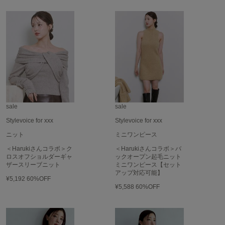
フレイアイディー
FURFUR
ファーファー
gelato pique
ジェラート ピケ
GELATO PIQUE CAT&DOG
ジェラート ピケ キャットアンドドッグ
sale
sale
Stylevoice for xxx
Stylevoice for xxx
gelato pique Sleep
ジェラート ピケ スリープ
ニット
ミニワンピース
＜Harukiさんコラボ＞ク
＜Harukiさんコラボ＞バ
GRAMICCI
ロスオフショルダーギャ
ックオープン起毛ニット
グラミチ
ザースリーブニット
ミニワンピース【セット
アップ対応可能】
¥5,192
60%OFF
¥5,588
60%OFF
Henon.
へノン