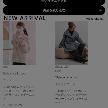
全アイテムを見る
célon
商品を絞り込む
セロン
NEW ARRIVAL
VIEW MORE
Clarks Premium
クラークス
CODE A
コードエー
COLE HAAN
コール ハーン
CONVERSE
sale
SOLD OUT
コンバース
sale
Stylevoice for xxx
Stylevoice for xxx
ニット
トレンチコート
DANSKIN
＜kannaさんコラボ＞バ
ダンスキン
ックオープンリボンオー
＜kannaさんコラボ＞ウ
バーサイズシャギーニッ
ール混スタンドカラーオ
ト
ーバーサイズショートコ
ート
¥5,720
60%OFF