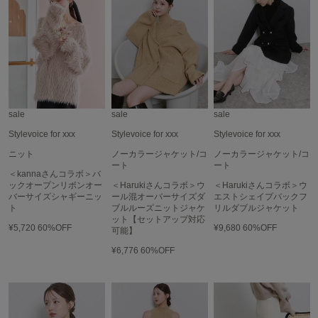
LILY BROWN
リリーブラウン
LILY BROWN Lingerie
リリーブラウンランジェリー
LITTLE UNION TOKYO
リトルユニオン トウキョウ
sale
sale
sale
Stylevoice for xxx
Stylevoice for xxx
Stylevoice for xxx
ニット
ノーカラージャケット/コ
ノーカラージャケット/コ
made of Organics
ート
ート
＜kannaさんコラボ＞バ
メイドオブオーガニクス
ックオープンリボンオー
＜Harukiさんコラボ＞ウ
＜Harukiさんコラボ＞ウ
バーサイズシャギーニッ
ール混オーバーサイズダ
エストシェイプバックフ
MICHU COQUETTE
ト
ブルルーズニットジャケ
リルダブルジャケット
ミチュ コケット
ット【セットアップ対応
¥5,720
60%OFF
¥9,680
60%OFF
可能】
MIESROHE
¥6,776
60%OFF
ミースロエ
miies miim
ミーエスミーム