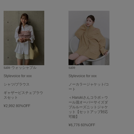
SUICOKE
スイコック
SUPERGA
スペルガ
swanë
スワネ
sale
ウォッシャブル
sale
TAW&TOE
Stylevoice for xxx
Stylevoice for xxx
トーアンドトー
シャツ/ブラウス
ノーカラージャケット/コ
ート
TEVA
ギャザービスチェブラウ
テバ
スセット
＜Harukiさんコラボ＞ウ
ール混オーバーサイズダ
¥2,992
80%OFF
ブルルーズニットジャケ
The Barnnet
ット【セットアップ対応
ザバーネット
可能】
¥6,776
60%OFF
THE NORTH FACE
ザ・ノース・フェイス