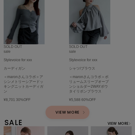
HUNTER
ハンター
HOKA ONEONE
ホカ オネオネ
KEEN
SOLD OUT
SOLD OUT
キーン
sale
sale
Stylevoice for xxx
Stylevoice for xxx
カーディガン
シャツ/ブラウス
LAATO
＜maronさんコラボ＞ア
＜maronさんコラボ＞ボ
ラート
シンメトリーシアードッ
リュームスリーブオープ
キングニットカーディガ
ンショルダー2WAYボウ
le
ン
タイリボンブラウス
ル
¥8,701
30%OFF
¥5,588
60%OFF
le coq sportif
VIEW MORE
ルコックスポルティフ
SALE
VIEW MORE
LeSportsac
レスポートサック