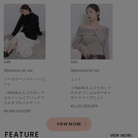
TODAYFUL
トゥデイフル
TSURU by Mariko Oikawa
ツルバイマリコオイカワ
UGG
アグ
sale
sale
Stylevoice for xxx
Stylevoice for xxx
UNDERSON UNDERSON
アンダーソン アンダーソン
ノーカラージャケット/コ
ニット
ート
＜Harukiさんコラボ＞ク
un/neu
＜Harukiさんコラボ＞ウ
ロスオフショルダーギャ
アンノイ
エストシェイプバックフ
ザースリーブニット
リルダブルジャケット
¥5,192
60%OFF
URBAN RESEARCH ROSSO
アーバンリサーチ ロッソ
¥9,680
60%OFF
VIEW MORE
USAGI Books
ウサギブックス
FEATURE
VIEW MORE