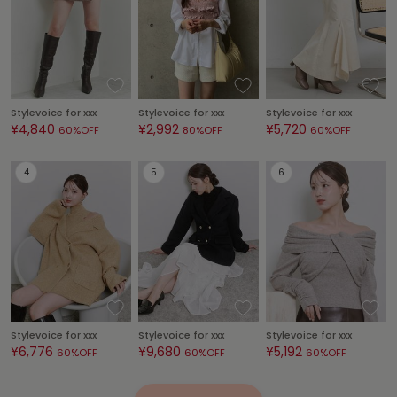
poláura
ポローラ
PUMA
プーマ
Stylevoice for xxx
Stylevoice for xxx
Stylevoice for xxx
¥4,840
¥2,992
¥5,720
60%OFF
80%OFF
60%OFF
Reebok
リーボック
SALOMON
サロモン
sanrio house
サンリオハウス
SESAME STREET MARKET
Stylevoice for xxx
Stylevoice for xxx
Stylevoice for xxx
セサミストリートマーケット
¥6,776
¥9,680
¥5,192
60%OFF
60%OFF
60%OFF
SHAKA
シャカ