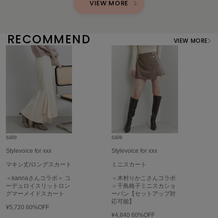
VIEW MORE
Sneakers by emmi
スニーカーズ バイ エミ
RECOMMEND
VIEW MORE
Snow Peak
スノーピーク
SNIDEL
スナイデル
SNIDEL HOME
スナイデル ホーム
SOFER
ソフェル
sale
sale
Stylevoice for xxx
Stylevoice for xxx
SOMEWHERE BUTTER.
サムウェアバター
マキシ丈/ロングスカート
ミニスカート
＜kannaさんコラボ＞ コ
＜木村りかこさんコラボ
SORIN
ーデュロイスリットロン
＞千鳥格子ミニスカショ
ソリン
グマーメイドスカート
ーパン【セットアップ対
応可能】
¥5,720
60%OFF
Stylevoice for xxx
¥4,840
60%OFF
スタイルヴォイスフォー