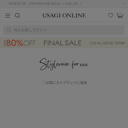
2026.07.29
令和8年熊本地震 被災地への支援に関して
0
MEN
MEN
KIDS
KIDS
BABY
BABY
BEAUTY
BEAUTY
LIFE STYLE
LIFE STYLE
検索
お気
カー
に入
ト
何かお探しですか？
り
(684)
(2928)
Stylevoice for xxx (スタイルヴォイスフォー) | USAGI ONLINE (ウサ
B
C
D
E
F
G
ギオンライン)
I
J
K
L
M
N
ス/ドレス (1145)
P
Q
R
S
T
U
(546)
お気に入りブランドに追加
その
W
X
Y
Z
他
850)
ルームウェア (535)
ACYM
アシーム
(121)