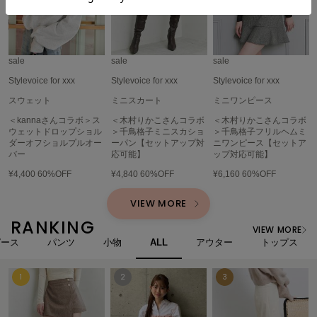
ヌル
sale
sale
sale
On
オン
Stylevoice for xxx
Stylevoice for xxx
Stylevoice for xxx
スウェット
ミニスカート
ミニワンピース
Onitsuka Tiger
オニツカ タイガー
＜kannaさんコラボ＞ス
＜木村りかこさんコラボ
＜木村りかこさんコラボ
ウェットドロップショル
＞千鳥格子ミニスカショ
＞千鳥格子フリルヘムミ
ORGUE
ダーオフショルプルオー
ーパン【セットアップ対
ニワンピース【セットア
オルグ
バー
応可能】
ップ対応可能】
¥4,400
60%OFF
¥4,840
60%OFF
¥6,160
60%OFF
ORR
オル
VIEW MORE
RANKING
VIEW MORE
ピース
パンツ
小物
ALL
アウター
トップス
PATRICK
パトリック
Philly chocolate
フィリーチョコレート