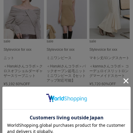
Mila Owen
ミラオーウェン
MOIGE
モワージュ
MUCHA
ミュシャ
sale
sale
sale
Stylevoice for xxx
Stylevoice for xxx
Stylevoice for xxx
ニット
ミニワンピース
マキシ丈/ロングスカート
NEW Balance
＜Harukiさんコラボ＞ク
＜Harukiさんコラボ＞バ
＜kannaさんコラボ＞ コ
ニューバランス
ロスオフショルダーギャ
ックオープン起毛ニット
ーデュロイスリットロン
ザースリーブニット
ミニワンピース【セット
グマーメイドスカート
アップ対応可能】
nezu
¥5,192
60%OFF
¥5,720
60%OFF
ネズ
¥5,588
60%OFF
NIKE
ナイキ
NOWNS
ナウンス
null.