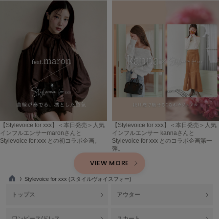
USAGI Gallery
ウサギギャラリー
USAGI Gift
ウサギギフト
USAGI Item
ウサギアイテム
USAGI Vintage
ウサギヴィンテージ
【Stylevoice for xxx】＜本日発売＞人気
【Stylevoice for xxx】＜本日発売＞人気
インフルエンサーmaronさんと
インフルエンサー kannaさんと
VEJA
ヴェジャ
Stylevoice for xxx との初コラボ企画。
Stylevoice for xxx とのコラボ企画第一
弾。
VIEW MORE
Stylevoice for xxx (スタイルヴォイスフォー)
TO
P
トップス
アウター
ワンピース/ドレス
スカート