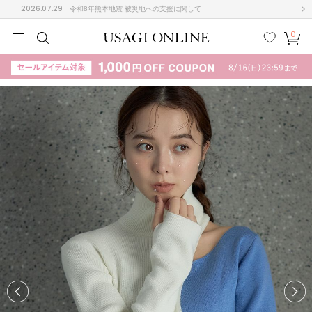
2026.07.29
令和8年熊本地震 被災地への支援に関して
0
MEN
MEN
KIDS
KIDS
BABY
BABY
BEAUTY
BEAUTY
LIFE STYLE
LIFE STYLE
検索
お気
カー
に入
ト
り
(715)
(3074)
B
C
D
E
F
G
I
J
K
L
M
N
ス/ドレス (1179)
P
Q
R
S
T
U
(570)
その
W
X
Y
Z
他
890)
ルームウェア (535)
ACYM
アシーム
(121)