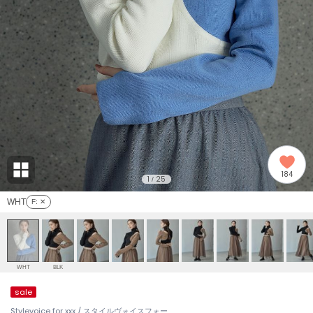
adidas
アディダス
(2005)
adidas by Stella McCartney
アディダス バイ ステラマッカートニー
916)
ALLISON BROWN
アリソンブラウン
07)
amabro
アマブロ
リー (664)
Ame no chi Hare
184
アメノチハレ
1
25
/
ョン雑貨 (861)
WHT
F
: ✕
AMOMMA
アモマ
/ランジェリー (127)
ánuans
ェア (121)
アニュアンス
WHT
BLK
ànuke
sale
 (124)
アンヌーク
Stylevoice for xxx / スタイルヴォイスフォー