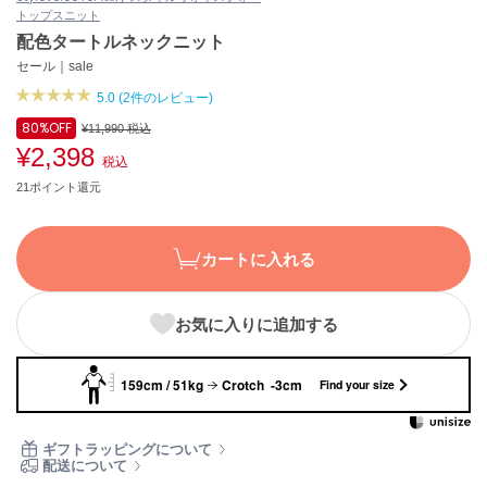
トップス
ニット
ASICS
アシックス
配色タートルネックニット
セール｜sale
5.0 (2件のレビュー)
Ballelite
80%
OFF
¥11,990
税込
バレリット
¥2,398
税込
BANDOLIER
21ポイント還元
バンドリヤー
Barbour
カートに入れる
バブアー
Beyond Closet
お気に入りに追加する
ビヨンドクローゼット
159cm / 51kg
Crotch -3cm
Find your size
Calvin Klein
カルバン・クライン
ギフトラッピングについて
配送について
CELFORD
セルフォード