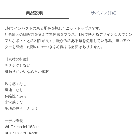
商品説明
サイズ／詳細
célon
セロン
1枚でインパクトのある配色を施したニットトップスです。
Clarks Premium
配色部分の編み方を変えて立体感をプラス。1枚で映えるデザインなのでシン
クラークス
プルなボトムとの相性が良く、暖かみのある糸を使用している為、重いアウ
ターを羽織った際のごわつきを心配する必要はありません。
CODE A
コードエー
《素材の特徴》
チクチクしない
COLE HAAN
コール ハーン
肌触りがいいなめらか素材
CONVERSE
透け感：なし
コンバース
裏地：なし
伸縮性：あり
光沢感：なし
生地の厚さ：ふつう
DANSKIN
ダンスキン
モデル身長
WHT：model 163cm
BLK：model 163cm