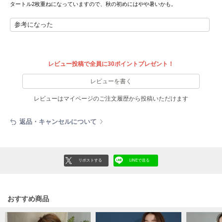
タートル2枚重ねになっていますので、秋の初めにはやや暑いかも。
LILY BROWN
リリーブラウン
参考になった
LILY BROWN Lingerie
リリーブラウンランジェリー
レビュー投稿で全員に30ポイントプレゼント！
LITTLE UNION TOKYO
リトルユニオン トウキョウ
レビューを書く
レビューはマイページのご注文履歴から投稿いただけます
made of Organics
返品・キャンセルについて
メイドオブオーガニクス
MICHU COQUETTE
ミチュ コケット
リポストする
LINEで送る
MIESROHE
ミースロエ
おすすめ商品
miies miim
ミーエスミーム