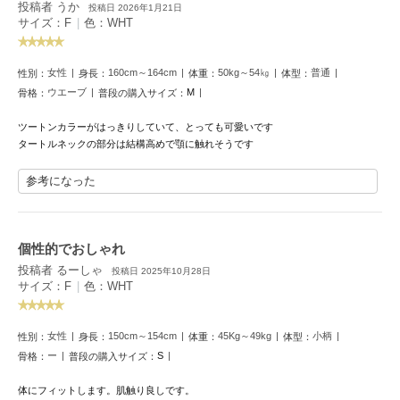
投稿者 うか
HUNTER
投稿日 2026年1月21日
ハンター
サイズ：F
|
色：WHT
HOKA ONEONE
ホカ オネオネ
女性
160cm～164cm
50kg～54㎏
普通
性別：
身長：
体重：
体型：
ウエーブ
M
骨格：
普段の購入サイズ：
ツートンカラーがはっきりしていて、とっても可愛いです
KEEN
タートルネックの部分は結構高めで顎に触れそうです
キーン
参考になった
LAATO
ラート
個性的でおしゃれ
投稿者 るーしゃ
le
投稿日 2025年10月28日
ル
サイズ：F
|
色：WHT
le coq sportif
ルコックスポルティフ
女性
150cm～154cm
45Kg～49kg
小柄
性別：
身長：
体重：
体型：
ー
S
骨格：
普段の購入サイズ：
LeSportsac
レスポートサック
体にフィットします。肌触り良しです。