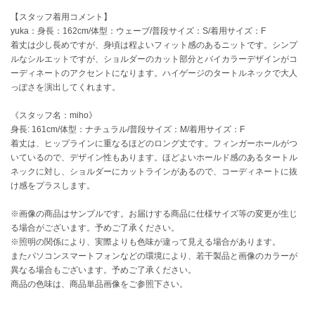
EIMY ISTOIRE
エイミー イストワール
【スタッフ着用コメント】
yuka：身長：162cm/体型：ウェーブ/普段サイズ：S/着用サイズ：F
emmi
着丈は少し長めですが、身頃は程よいフィット感のあるニットです。シンプ
エミ
ルなシルエットですが、ショルダーのカット部分とバイカラーデザインがコ
ーディネートのアクセントになります。ハイゲージのタートルネックで大人
emmi atelier
っぽさを演出してくれます。
エミ アトリエ
《スタッフ名：miho》
emmi yoga
身長: 161cm/体型：ナチュラル/普段サイズ：M/着用サイズ：F
エミヨガ
着丈は、ヒップラインに重なるほどのロング丈です。フィンガーホールがつ
いているので、デザイン性もあります。ほどよいホールド感のあるタートル
ETRÉ TOKYO
ネックに対し、ショルダーにカットラインがあるので、コーディネートに抜
エトレトウキョウ
け感をプラスします。
ey
アイ
※画像の商品はサンプルです。お届けする商品に仕様サイズ等の変更が生じ
る場合がございます。予めご了承ください。
※照明の関係により、実際よりも色味が違って見える場合があります。
またパソコンスマートフォンなどの環境により、若干製品と画像のカラーが
FILA
異なる場合もございます。予めご了承ください。
フィラ
商品の色味は、商品単品画像をご参照下さい。
FRAY I.D