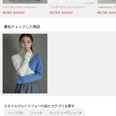
poláura
ヘリンボンバルーンスカート
フェザータイトロングスカート
ポローラ
¥3,190
¥2,750
¥5,720
80%OFF
80%OFF
60%
PUMA
プーマ
関連記事
最近チェックした商品
Reebok
リーボック
SALOMON
サロモン
sanrio house
サンリオハウス
SESAME STREET MARKET
セサミストリートマーケット
スタイルヴォイスフォーの似たカテゴリを探す
SHAKA
トップス
ニット
カットソー/Tシャツ
シャカ