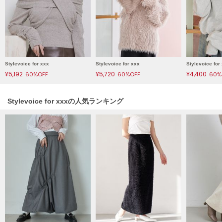
ヌル
On
オン
Stylevoice for xxx
Stylevoice for xxx
Stylevoice for
Onitsuka Tiger
¥5,192
¥5,720
¥4,400
60%OFF
60%OFF
60%
オニツカ タイガー
ORGUE
Stylevoice for xxxの人気ランキング
オルグ
ORR
オル
PATRICK
パトリック
Philly chocolate
フィリーチョコレート