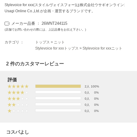
フレイアイディー
Stylevoice for xxx(スタイルヴォイスフォー)は株式会社ウサギオンライン:
Usagi Online Co.,Ltd.が企画・運営するブランドです。
FURFUR
ファーファー
メーカー品番 ： 26WNT244115
(店舗でお問い合わせの際には、上記品番をお伝え下さい。)
gelato pique
カテゴリ ：
トップス
>
ニット
ジェラート ピケ
Stylevoice for xxxトップス
>
Stylevoice for xxxニット
GELATO PIQUE CAT&DOG
2 件のカスタマーレビュー
ジェラート ピケ キャットアンドドッグ
gelato pique Sleep
評価
ジェラート ピケ スリープ
2人
100%
0人
0%
GRAMICCI
グラミチ
0人
0%
0人
0%
0人
0%
Henon.
へノン
コスパよし