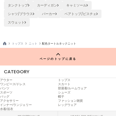
タンクトップ
カーディガン
キャミソール
Sneakers by emmi
スニーカーズ バイ エミ
シャツ/ブラウス
パーカー
ベアトップ/ビスチェ
スウェット
Snow Peak
スノーピーク
SNIDEL
スナイデル
トップス
ニット
配色タートルネックニット
TO
P
SNIDEL HOME
スナイデル ホーム
ページのトップに戻る
SOFER
CATEGORY
ソフェル
アウター
トップス
SOMEWHERE BUTTER.
ワンピース/ドレス
スカート
サムウェアバター
パンツ
部屋着/ルームウェア
スポーツ
シューズ
バッグ
帽子
SORIN
アクセサリー
ファッション雑貨
ソリン
インナー/ランジェリー
レッグウェア
水着/浴衣
Stylevoice for xxx
スタイルヴォイスフォー