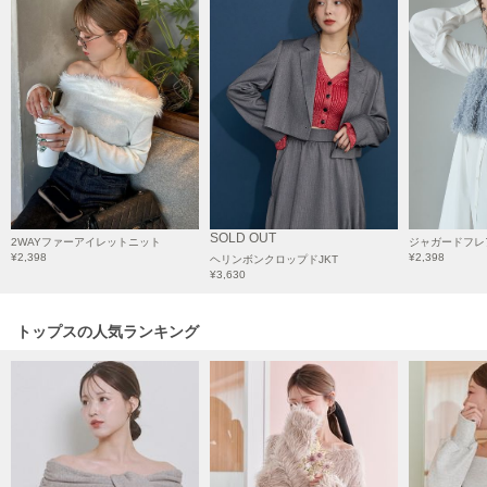
Mila Owen
ミラオーウェン
MOIGE
モワージュ
MUCHA
ミュシャ
NEW Balance
SOLD OUT
2WAYファーアイレットニット
ジャガードフレ
ニューバランス
¥2,398
¥2,398
ヘリンボンクロップドJKT
¥3,630
nezu
ネズ
トップスの人気ランキング
NIKE
ナイキ
NOWNS
ナウンス
null.