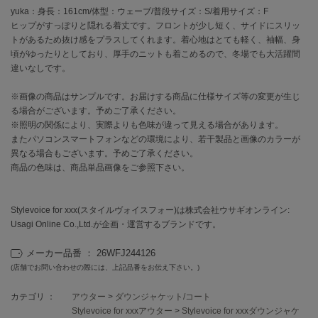
フレイアイディー
yuka：身長：161cm/体型：ウェーブ/普段サイズ：S/着用サイズ：F
ヒップがすっぽりと隠れる着丈です。フロントが少し短く、サイドにスリッ
FURFUR
トがあるため抜け感をプラスしてくれます。着心地はとても軽く、袖幅、身
ファーファー
頃がゆったりとしており、厚手のニットも着こめるので、冬場でも大活躍間
違いなしです。
※画像の商品はサンプルです。お届けする商品に仕様サイズ等の変更が生じ
gelato pique
ジェラート ピケ
る場合がございます。予めご了承ください。
※照明の関係により、実際よりも色味が違って見える場合があります。
GELATO PIQUE CAT&DOG
またパソコンスマートフォンなどの環境により、若干製品と画像のカラーが
ジェラート ピケ キャットアンドドッグ
異なる場合もございます。予めご了承ください。
商品の色味は、商品単品画像をご参照下さい。
gelato pique Sleep
ジェラート ピケ スリープ
Stylevoice for xxx(スタイルヴォイスフォー)は株式会社ウサギオンライン:
GRAMICCI
Usagi Online Co.,Ltd.が企画・運営するブランドです。
グラミチ
メーカー品番 ： 26WFJ244126
(店舗でお問い合わせの際には、上記品番をお伝え下さい。)
Henon.
へノン
カテゴリ ：
アウター
>
ダウンジャケット/コート
Stylevoice for xxxアウター
>
Stylevoice for xxxダウンジャケ