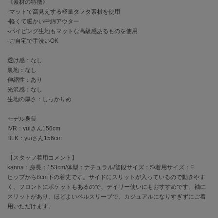
EIMY ISTOIRE
《素材の特徴》
エイミー イストワール
-マットで高見えする軽量タフタ素材を使用
-軽くて暖かい中綿アウター
emmi
-パイピング生地もマットな高級感あるものを使用
エミ
-ご自宅で手洗いOK
emmi atelier
透け感：なし
エミ アトリエ
裏地：なし
伸縮性：あり
emmi yoga
光沢感：なし
エミヨガ
生地の厚さ：しっかりめ
ETRÉ TOKYO
モデル身長
エトレトウキョウ
IVR：yuiさん156cm
BLK：yuiさん156cm
ey
アイ
【スタッフ着用コメント】
kanna：身長：153cm/体型：ナチュラル/普段サイズ：S/着用サイズ：F
ヒップから8cm下の着丈です。サイドにスリットが入っているので動きやす
FILA
く、フロントにポケットもあるので、デイリー使いにもおすすめです。袖に
フィラ
スリットがあり、ほどよいベルスリーブで、カジュアルになりすぎずにご着
用いただけます。
FRAY I.D