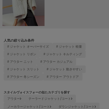
SUICOKE
スイコック
SUPERGA
スペルガ
swanë
人気の絞り込み条件
スワネ
# ジャケット オーバーサイズ
# ジャケット 軽量
# ジャケット リボン
# ジャケット キルティング
TAW&TOE
# アウター ニット
# アウター カジュアル
トーアンドトー
# ジャケット スリット
# ジャケット 動きやすい
TEVA
# アウター 冬シーズン
# アウター アウトドア
テバ
The Barnnet
ザバーネット
スタイルヴォイスフォーの似たカテゴリを探す
アウター
テーラードジャケット/コート
THE NORTH FACE
ザ・ノース・フェイス
ノーカラージャケット/コート
ダウンジャケット/コート