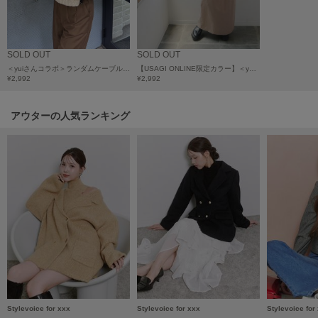
ヌル
SOLD OUT
SOLD OUT
On
＜yuiさんコラボ＞ランダムケーブルショートニット
【USAGI ONLINE限定カラー】＜yuiさんコラボ＞ボリュームスリーブワンピース
オン
¥2,992
¥2,992
Onitsuka Tiger
オニツカ タイガー
アウターの人気ランキング
ORGUE
オルグ
ORR
オル
PATRICK
パトリック
Philly chocolate
フィリーチョコレート
Stylevoice for xxx
Stylevoice for xxx
Stylevoice for