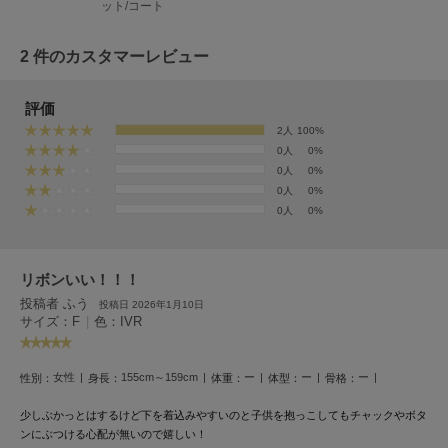
ット/コート
HUNTER
ハンター
2 件のカスタマーレビュー
HOKA ONEONE
ホカ オネオネ
評価
2人
100%
0人
0%
KEEN
キーン
0人
0%
0人
0%
0人
0%
LAATO
ラート
リボンいい！！！
投稿者 ふう
le
投稿日 2026年1月10日
ル
サイズ：F
|
色：IVR
le coq sportif
ルコックスポルティフ
女性
155cm～159cm
ー
ー
ー
性別：
身長：
体重：
体型：
骨格：
少しぶかっとはするけど下を着込みやすいのと子供を抱っこしてもチャックやボタ
LeSportsac
レスポートサック
ンにぶつける心配が無いので嬉しい！