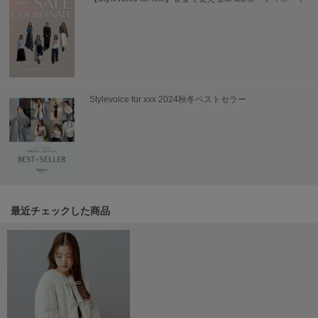
Sneakers by emmi
スニーカーズ バイ エミ
Snow Peak
スノーピーク
Stylevoice for xxx 2024秋冬ベストセラー
SNIDEL
スナイデル
SNIDEL HOME
スナイデル ホーム
SOFER
ソフェル
最近チェックした商品
SOMEWHERE BUTTER.
サムウェアバター
SORIN
ソリン
Stylevoice for xxx
スタイルヴォイスフォー