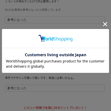
こういうの求めていたので沢山愛用します！
LILY BROWN
3人のお客様が参考になったと回答しています
リリーブラウン
参考になった
LILY BROWN Lingerie
リリーブラウンランジェリー
LITTLE UNION TOKYO
リボンとデザインがかわいい
リトルユニオン トウキョウ
投稿者 Juri
投稿日 2026年4月2日
サイズ：F
|
色：IVR
made of Organics
メイドオブオーガニクス
女性
150cm～154cm
45Kg～49kg
普通
性別：
身長：
体重：
体型：
ストレート
M
骨格：
普段の購入サイズ：
MICHU COQUETTE
ミチュ コケット
薄手でデザイン可愛いて軽いです。寒波には寒いかなぁ。
MIESROHE
参考になった
ミースロエ
miies miim
ミーエスミーム
レビュー投稿で全員に30ポイントプレゼント！