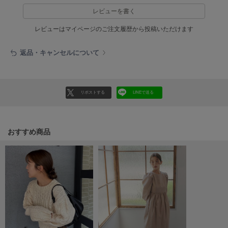
Mila Owen
レビューを書く
ミラオーウェン
レビューはマイページのご注文履歴から投稿いただけます
MOIGE
モワージュ
返品・キャンセルについて
MUCHA
ミュシャ
リポストする
LINEで送る
NEW Balance
ニューバランス
おすすめ商品
nezu
ネズ
NIKE
ナイキ
NOWNS
ナウンス
null.