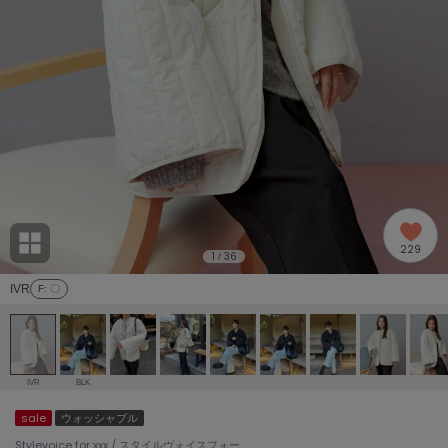
adidas
アディダス
(2005)
adidas by Stella McCartney
アディダス バイ ステラマッカートニー
916)
ALLISON BROWN
アリソンブラウン
07)
amabro
アマブロ
リー (664)
Ame no chi Hare
229
アメノチハレ
1
36
/
ョン雑貨 (865)
IVR
F
: 〇
AMOMMA
アモマ
/ランジェリー (127)
ánuans
ェア (121)
アニュアンス
IVR
BLK
ànuke
sale
ウォッシャブル
 (124)
アンヌーク
Stylevoice for xxx / スタイルヴォイスフォー