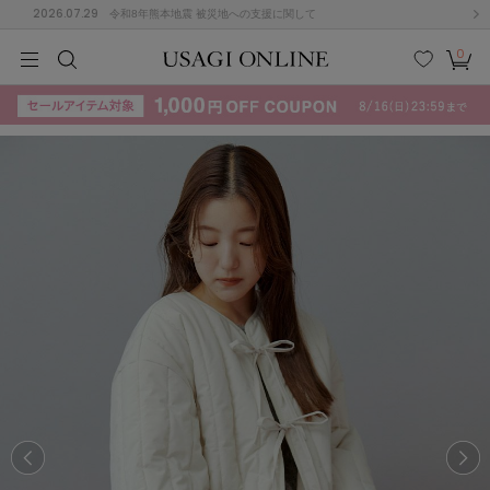
2026.07.29
令和8年熊本地震 被災地への支援に関して
0
MEN
MEN
KIDS
KIDS
BABY
BABY
BEAUTY
BEAUTY
LIFE STYLE
LIFE STYLE
検索
お気
カー
に入
ト
り
(715)
(3074)
B
C
D
E
F
G
I
J
K
L
M
N
ス/ドレス (1179)
P
Q
R
S
T
U
(570)
その
W
X
Y
Z
他
890)
ルームウェア (535)
ACYM
アシーム
(121)