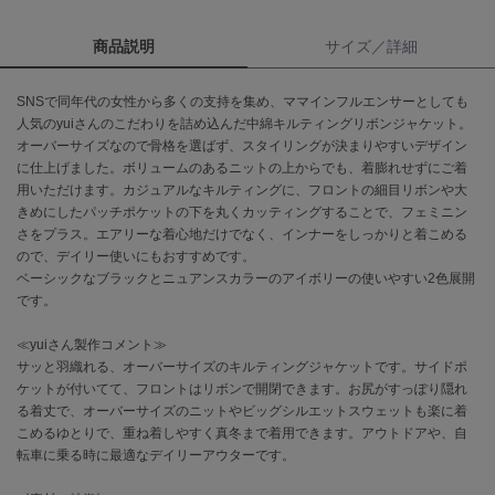
商品説明
サイズ／詳細
célon
セロン
SNSで同年代の女性から多くの支持を集め、ママインフルエンサーとしても
Clarks Premium
人気のyuiさんのこだわりを詰め込んだ中綿キルティングリボンジャケット。
クラークス
オーバーサイズなので骨格を選ばず、スタイリングが決まりやすいデザイン
に仕上げました。ボリュームのあるニットの上からでも、着膨れせずにご着
CODE A
コードエー
用いただけます。カジュアルなキルティングに、フロントの細目リボンや大
きめにしたパッチポケットの下を丸くカッティングすることで、フェミニン
さをプラス。エアリーな着心地だけでなく、インナーをしっかりと着こめる
COLE HAAN
コール ハーン
ので、デイリー使いにもおすすめです。
ベーシックなブラックとニュアンスカラーのアイボリーの使いやすい2色展開
CONVERSE
です。
コンバース
≪yuiさん製作コメント≫
サッと羽織れる、オーバーサイズのキルティングジャケットです。サイドポ
ケットが付いてて、フロントはリボンで開閉できます。お尻がすっぽり隠れ
DANSKIN
る着丈で、オーバーサイズのニットやビッグシルエットスウェットも楽に着
ダンスキン
こめるゆとりで、重ね着しやすく真冬まで着用できます。アウトドアや、自
転車に乗る時に最適なデイリーアウターです。