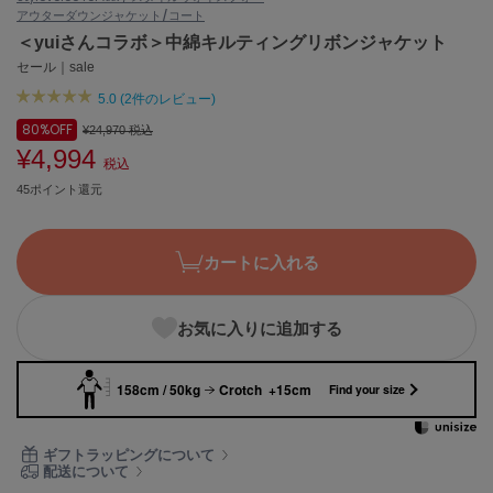
アウター
ダウンジャケット/コート
ASICS
アシックス
＜yuiさんコラボ＞中綿キルティングリボンジャケット
セール｜sale
5.0 (2件のレビュー)
Ballelite
80%
OFF
¥24,970
税込
バレリット
¥4,994
税込
BANDOLIER
45ポイント還元
バンドリヤー
Barbour
カートに入れる
バブアー
Beyond Closet
お気に入りに追加する
ビヨンドクローゼット
158cm / 50kg
Crotch +15cm
Find your size
Calvin Klein
カルバン・クライン
ギフトラッピングについて
配送について
CELFORD
セルフォード