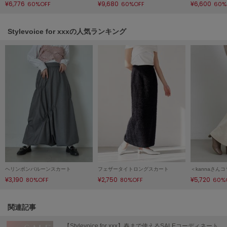
¥6,776
¥9,680
¥6,600
60%OFF
60%OFF
60%
poláura
ポローラ
Stylevoice for xxxの人気ランキング
PUMA
プーマ
Reebok
リーボック
SALOMON
サロモン
sanrio house
サンリオハウス
ヘリンボンバルーンスカート
フェザータイトロングスカート
¥3,190
¥2,750
¥5,720
80%OFF
80%OFF
60%
SESAME STREET MARKET
セサミストリートマーケット
関連記事
SHAKA
シャカ
【Stylevoice for xxx】春まで使えるSALEコーディネート