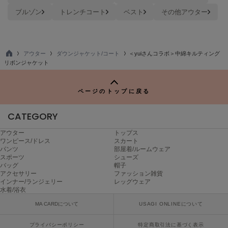
ブルゾン
トレンチコート
ベスト
その他アウター
TODAYFUL
トゥデイフル
TSURU by Mariko Oikawa
ツルバイマリコオイカワ
アウター
ダウンジャケット/コート
＜yuiさんコラボ＞中綿キルティング
TO
リボンジャケット
P
UGG
ページのトップに戻る
アグ
CATEGORY
UNDERSON UNDERSON
アンダーソン アンダーソン
アウター
トップス
ワンピース/ドレス
スカート
un/neu
パンツ
部屋着/ルームウェア
アンノイ
スポーツ
シューズ
バッグ
帽子
アクセサリー
ファッション雑貨
URBAN RESEARCH ROSSO
インナー/ランジェリー
レッグウェア
アーバンリサーチ ロッソ
水着/浴衣
MA CARDについて
USAGI ONLINEについて
USAGI Books
ウサギブックス
プライバシーポリシー
特定商取引法に基づく表示