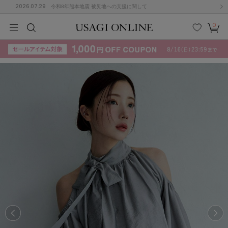
2026.07.29
令和8年熊本地震 被災地への支援に関して
0
MEN
MEN
KIDS
KIDS
BABY
BABY
BEAUTY
BEAUTY
LIFE STYLE
LIFE STYLE
検索
お気
カー
に入
ト
り
(715)
(3074)
B
C
D
E
F
G
I
J
K
L
M
N
ス/ドレス (1179)
P
Q
R
S
T
U
(570)
その
W
X
Y
Z
他
890)
ルームウェア (535)
ACYM
アシーム
(121)