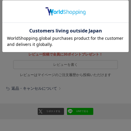
フレイアイディー
メーカー品番 ： 26WFB254130
(店舗でお問い合わせの際には、上記品番をお伝え下さい。)
FURFUR
ファーファー
カテゴリ ：
トップス
>
シャツ/ブラウス
Stylevoice for xxxトップス
>
Stylevoice for xxxシャツ/ブラ
ウス
gelato pique
ジェラート ピケ
レビュー投稿で全員に30ポイントプレゼント！
GELATO PIQUE CAT&DOG
ジェラート ピケ キャットアンドドッグ
レビューを書く
gelato pique Sleep
レビューはマイページのご注文履歴から投稿いただけます
ジェラート ピケ スリープ
返品・キャンセルについて
GRAMICCI
グラミチ
リポストする
LINEで送る
Henon.
へノン