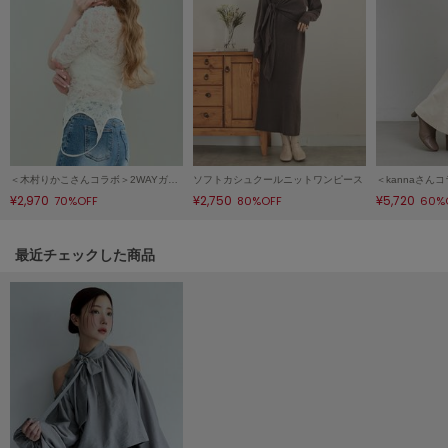
LILY BROWN
リリーブラウン
LILY BROWN Lingerie
リリーブラウンランジェリー
LITTLE UNION TOKYO
リトルユニオン トウキョウ
＜木村りかこさんコラボ＞2WAYガーターデザインレーストップス
ソフトカシュクールニットワンピース
¥2,970
¥2,750
¥5,720
70%OFF
80%OFF
60%
made of Organics
メイドオブオーガニクス
関連記事
最近チェックした商品
MICHU COQUETTE
ミチュ コケット
MIESROHE
ミースロエ
miies miim
ミーエスミーム