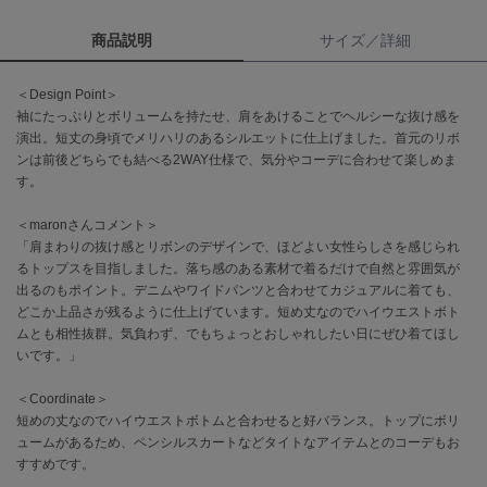
商品説明
サイズ／詳細
célon
セロン
＜Design Point＞
Clarks Premium
袖にたっぷりとボリュームを持たせ、肩をあけることでヘルシーな抜け感を
クラークス
演出。短丈の身頃でメリハリのあるシルエットに仕上げました。首元のリボ
ンは前後どちらでも結べる2WAY仕様で、気分やコーデに合わせて楽しめま
CODE A
す。
コードエー
＜maronさんコメント＞
COLE HAAN
コール ハーン
「肩まわりの抜け感とリボンのデザインで、ほどよい女性らしさを感じられ
るトップスを目指しました。落ち感のある素材で着るだけで自然と雰囲気が
出るのもポイント。デニムやワイドパンツと合わせてカジュアルに着ても、
CONVERSE
コンバース
どこか上品さが残るように仕上げています。短め丈なのでハイウエストボト
ムとも相性抜群。気負わず、でもちょっとおしゃれしたい日にぜひ着てほし
いです。」
DANSKIN
＜Coordinate＞
ダンスキン
短めの丈なのでハイウエストボトムと合わせると好バランス。トップにボリ
ュームがあるため、ペンシルスカートなどタイトなアイテムとのコーデもお
すすめです。