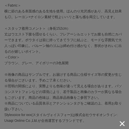
EIMY ISTOIRE
エイミー イストワール
＜Fabric＞
横に節のある表面感のある生地を使用。ほんのり光沢感があり、高見え効果
も◎。レーヨン×ナイロン素材で程よいハリと落ち感を両立しています。
emmi
エミ
＜スタッフ着用コメント＞（身長152cm）
emmi atelier
丈はウエスト下腹を隠せるくらい。フレアーシルエットでお腹も自然にカバ
エミ アトリエ
ーできます。ボウタイは前に持ってきてラフに結ぶと、モードな雰囲気で大
人っぽい印象に。バルーン袖のゴムは締め付け感がなく、形状がきれいに出
emmi yoga
るのが嬉しいポイント。
エミヨガ
＜Color＞
ブラウン、グレー、アイボリーの3色展開
ETRÉ TOKYO
エトレトウキョウ
※画像の商品はサンプルです。お届けする商品に仕様サイズ等の変更が生じ
る場合がございます。予めご了承ください。
ey
※照明の関係により、実際よりも色味が違って見える場合があります。パソ
アイ
コンスマトフォンなどの環境により、若干製品と画像のカラーが異なる場合
もございます。商品の色味は、商品単品画像をご参照下さい。
※商品についている品質表示とアテンションタグをご確認の上、着用お取り
扱い下さい。
FILA
フィラ
Stylevoice for xxx(スタイルヴォイスフォー)は株式会社ウサギオンライン:
Usagi Online Co.,Ltd.が企画運営するブランドです。
FRAY I.D