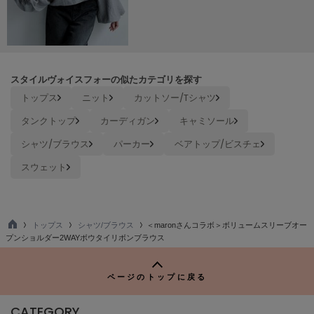
Mila Owen
ミラオーウェン
MOIGE
モワージュ
スタイルヴォイスフォーの似たカテゴリを探す
MUCHA
トップス
ニット
カットソー/Tシャツ
ミュシャ
タンクトップ
カーディガン
キャミソール
シャツ/ブラウス
パーカー
ベアトップ/ビスチェ
NEW Balance
ニューバランス
スウェット
nezu
ネズ
トップス
シャツ/ブラウス
＜maronさんコラボ＞ボリュームスリーブオー
NIKE
TO
プンショルダー2WAYボウタイリボンブラウス
ナイキ
P
NOWNS
ページのトップに戻る
ナウンス
CATEGORY
null.