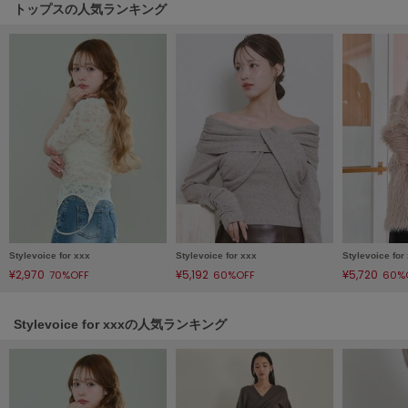
HUNTER
トップスの人気ランキング
ハンター
HOKA ONEONE
ホカ オネオネ
KEEN
キーン
LAATO
ラート
Stylevoice for xxx
Stylevoice for xxx
Stylevoice for
¥2,970
¥5,192
¥5,720
70%OFF
60%OFF
60%
le
ル
Stylevoice for xxxの人気ランキング
le coq sportif
ルコックスポルティフ
LeSportsac
レスポートサック