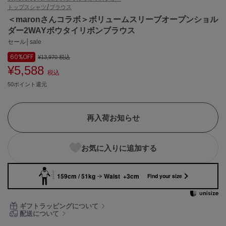
トップス
シャツ/ブラウス
ASICS
アシックス
＜maronさんコラボ＞ボリュームスリーブオープンショル
ダー2WAYボウタイリボンブラウス
セール│sale
60%
OFF
Ballelite
¥13,970
税込
バレリット
¥5,588
税込
50ポイント還元
BANDOLIER
バンドリヤー
Barbour
再入荷お知らせ
バブアー
Beyond Closet
お気に入りに追加する
ビヨンドクローゼット
159cm / 51kg
Waist +3cm
Find your size
Calvin Klein
カルバン・クライン
ギフトラッピングについて
配送について
CELFORD
セルフォード