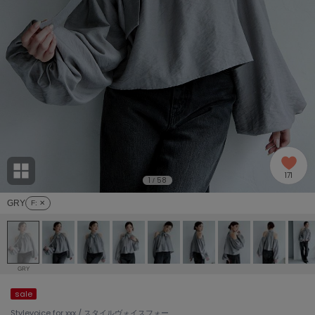
adidas
アディダス
(2005)
adidas by Stella McCartney
アディダス バイ ステラマッカートニー
916)
ALLISON BROWN
アリソンブラウン
07)
amabro
アマブロ
リー (664)
Ame no chi Hare
171
アメノチハレ
1
58
/
ョン雑貨 (865)
GRY
F
: ✕
AMOMMA
アモマ
/ランジェリー (127)
ánuans
ェア (121)
アニュアンス
GRY
ànuke
sale
 (124)
アンヌーク
Stylevoice for xxx / スタイルヴォイスフォー