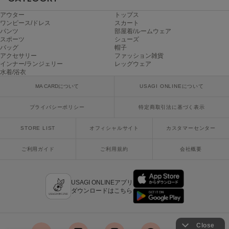
ヌル
アウター
トップス
ワンピース/ドレス
スカート
パンツ
部屋着/ルームウェア
スポーツ
シューズ
On
バッグ
帽子
オン
アクセサリー
ファッション雑貨
インナー/ランジェリー
レッグウェア
水着/浴衣
Onitsuka Tiger
オニツカ タイガー
MA CARDについて
USAGI ONLINEについて
ORGUE
プライバシーポリシー
特定商取引法に基づく表示
オルグ
STORE LIST
オフィシャルサイト
カスタマーセンター
ORR
オル
ご利用ガイド
ご利用規約
会社概要
PATRICK
USAGI ONLINEアプリ
パトリック
ダウンロードはこちら
Philly chocolate
フィリーチョコレート