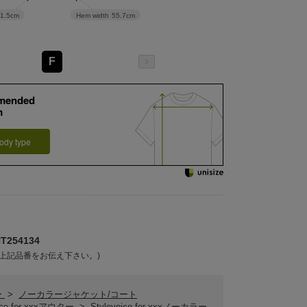
1.5cm
Hem width
55.7cm
F
mended
m
ody type
254134
上記品番をお伝え下さい。)
ー
>
ノーカラージャケット/コート
oice for xxxアウター
>
Stylevoice for xxxノーカラー