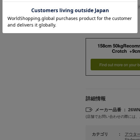
Length
7
158cm 50kgRecom
Crotch +9c
Find out more on your b
詳細情報
メーカー品番 ： 26WNT
(店舗でお問い合わせの際には、
カテゴリ
アウタ
Stylev