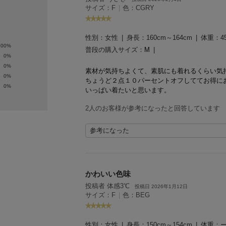
サイズ：F
|
色：CGRY
性別：
女性
身長：
160cm～164cm
体重：
4
100%
普段の購入サイズ：
M
0%
0%
素材が気持ちよくて、素肌にも着れるくらい気
0%
ちょうど２点１０パーセントオフしててお得に
0%
いっぱい着たいと思います。
2人のお客様が参考になったと回答しています
参考になった
かわいい色味
投稿者 体感3℃
投稿日 2026年1月12日
サイズ：F
|
色：BEG
性別：
女性
身長：
150cm～154cm
体重：