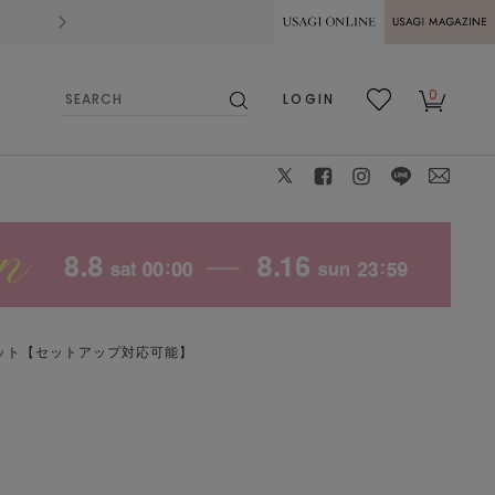
2026.07.28
熊本県熊本地方を震源とする地震の影響によ
USAGI ONLINE
USAGI
0
LOGIN
MAGAZINE
検
お気
カー
索
に入
ト
り
X
facebook
instagram
LINE
mail
ケット【セットアップ対応可能】