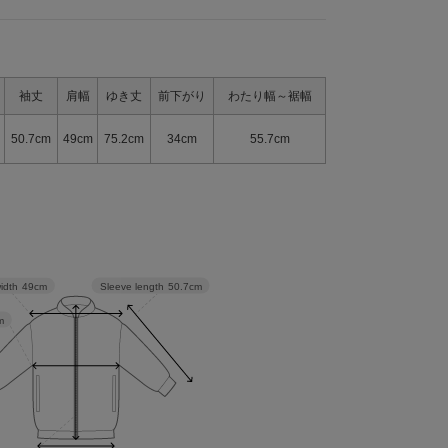
袖丈
肩幅
ゆき丈
前下がり
わたり幅～裾幅
50.7cm
49cm
75.2cm
34cm
55.7cm
Sleeve length
50.7cm
idth
49cm
m