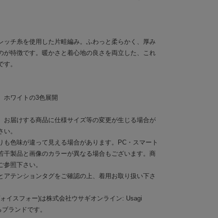
レッチ糸を使用した片畦編み。ふわっと柔らかく、厚み
のが特徴です。暖かさと着心地の良さを両立した、これ
です。
、ホワイトの3色展開
。お届けする商品に仕様サイズ等の変更が生じる場合が
さい。
りも色味が違って見える場合があります。PC・スマート
若干製品と画像のカラーが異なる場合もございます。商
ご参照下さい。
とアテンションタグをご確認の上、着用お取り扱い下さ
スタイルヴォイスフォー)は株式会社ウサギオンライン: Usagi
運営するブランドです。