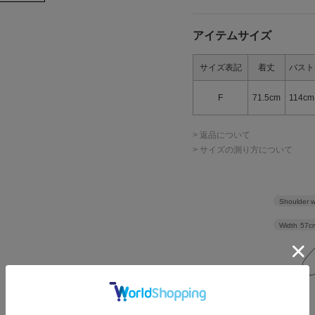
アイテムサイズ
サイズ表記
着丈
バスト
F
71.5cm
114cm
> 返品について
> サイズの測り方について
Shoulder w
Width
57c