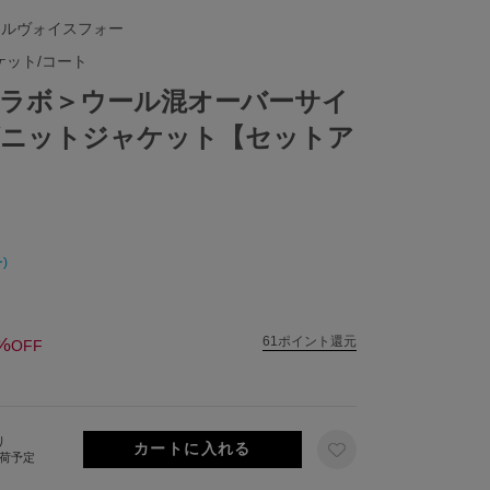
イルヴォイスフォー
ケット/コート
んコラボ＞ウール混オーバーサイ
ズニットジャケット【セットア
)
%
61ポイント還元
OFF
り
出荷予定