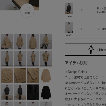
残り4点
F
1-3日
298
CGRY
F
SOLDO
WHT
158cm 
アイテム説明
＜Design Point＞
ニット素材で仕立てたテーラ
ゆるめのサイズ感なので、釦
ればかっちりとした印象で暖
オーバーサイズなので寒いと
程よい大きさのパッチポケッ
もっちりとした厚みと軽さを