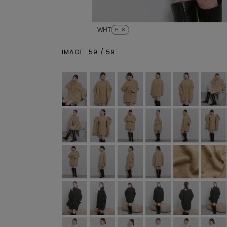
WHT
F
: ✕
IMAGE
59
/
59