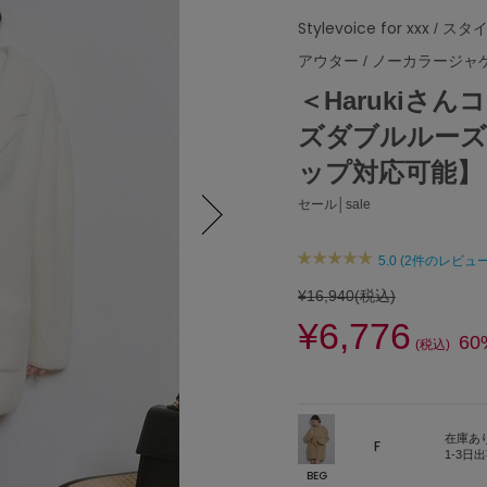
Stylevoice for xxx
/ スタ
アウター
/
ノーカラージャ
＜Harukiさ
ズダブルルー
ップ対応可能】
セール│sale
Next
5.0 (2件のレビュー
¥16,940
(税込)
¥6,776
60
(税込)
在庫あ
F
1-3日
BEG