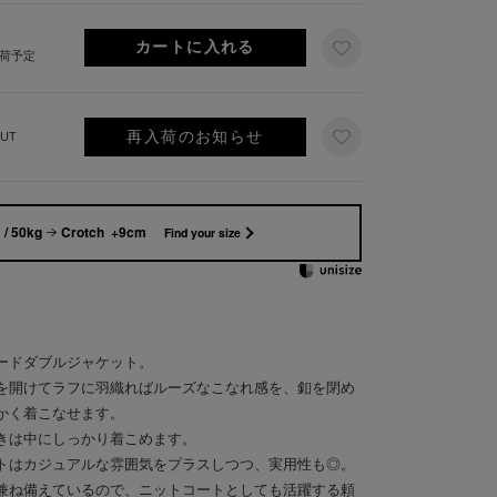
出荷予定
再入荷のお知らせ
UT
/ 50kg
Crotch +9cm
Find your size
ードダブルジャケット。
を開けてラフに羽織ればルーズなこなれ感を、釦を閉め
かく着こなせます。
きは中にしっかり着こめます。
トはカジュアルな雰囲気をプラスしつつ、実用性も◎。
兼ね備えているので、ニットコートとしても活躍する頼