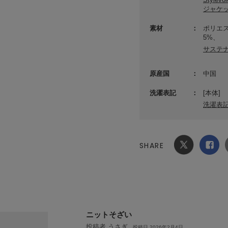
ジャケッ
素材
ポリエス
5%、
サステ
原産国
中国
洗濯表記
[本体]
洗濯表
SHARE
Xでシ
facebook
ェア
でシェ
ア
ニットそざい
投稿者 うさぎ
投稿日 2026年2月4日