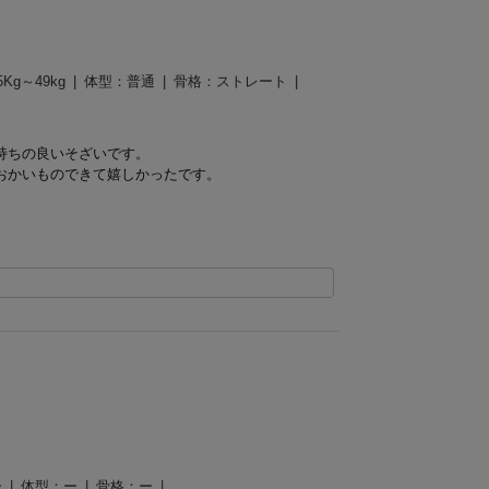
5Kg～49kg
体型：
普通
骨格：
ストレート
持ちの良いそざいです。
おかいものできて嬉しかったです。
ー
体型：
ー
骨格：
ー