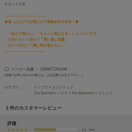
EIMY ISTOIRE
クロップド丈
エイミー イストワール
-----------------------------------
emmi
◆迷ったら♡でお気に入り登録がおすすめ！◆
エミ
・
「あとで見たい」「ちょっと気になる」
をまとめて管理
emmi atelier
エミ アトリエ
・在庫わずかの通知で
「買い逃し回避」
・値下げ通知で
「買い時を逃さない」
-----------------------------------
emmi yoga
エミヨガ
ETRÉ TOKYO
メーカー品番 ： 155WCT261104
エトレトウキョウ
(店舗でお問い合わせの際には、上記品番をお伝え下さい。)
ey
カテゴリ ：
トップス
>
タンクトップ
アイ
The Barnnetトップス
>
The Barnnetタンクトップ
2 件のカスタマーレビュー
FILA
フィラ
評価
FRAY I.D
1人
50%