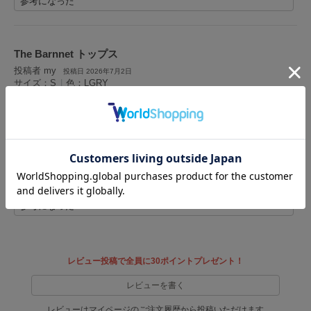
参考になった
HUNTER
ハンター
HOKA ONEONE
The Barnnet トップス
ホカ オネオネ
投稿者 my
投稿日 2026年7月2日
サイズ：S
|
色：LGRY
KEEN
キーン
女性
160cm～164cm
45Kg～49kg
普通
性別：
身長：
体重：
体型：
ー
ＳかＭサイズ
骨格：
普段の購入サイズ：
デザインがかわいい。サイズ感は少し小さめです。素材はコットンで肌触りが良い
LAATO
です。
ラート
参考になった
le
ル
le coq sportif
ルコックスポルティフ
レビュー投稿で全員に30ポイントプレゼント！
レビューを書く
LeSportsac
レスポートサック
レビューはマイページのご注文履歴から投稿いただけます