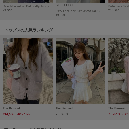
Mila Owen
SOLD OUT
Ravioli Lace-Trim Button-Up Top/ラビオリレーストリムボタンアップトップ
ミラオーウェン
¥9,350
¥14,300
Plery Lace Knit Sleeveless Top/プレリー レース ニット スリーブレス トップ
¥9,900
MOIGE
モワージュ
トップスの人気ランキング
MUCHA
ミュシャ
NEW Balance
ニューバランス
nezu
ネズ
NIKE
ナイキ
The Barnnet
The Barnnet
The Barnnet
NOWNS
¥14,520
¥13,200
¥11,440
40%OFF
20%
ナウンス
null.