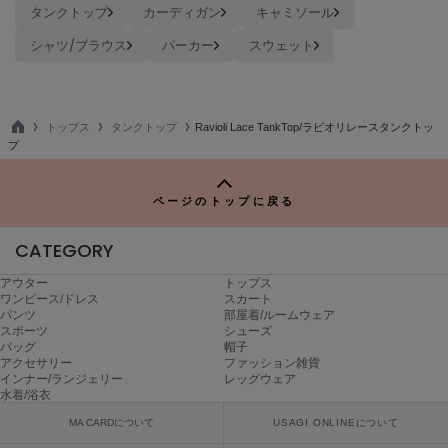
タンクトップ
カーディガン
キャミソール
Sneakers by emmi
シャツ/ブラウス
パーカー
スウェット
スニーカーズ バイ エミ
Snow Peak
スノーピーク
トップス
タンクトップ
Ravioli Lace TankTop/ラビオリレースタンクトッ
TO
プ
SNIDEL
P
スナイデル
ページのトップに戻る
SNIDEL HOME
スナイデル ホーム
CATEGORY
SOFER
ソフェル
アウター
トップス
ワンピース/ドレス
スカート
パンツ
部屋着/ルームウェア
SOMEWHERE BUTTER.
スポーツ
シューズ
サムウェアバター
バッグ
帽子
アクセサリー
ファッション雑貨
SORIN
インナー/ランジェリー
レッグウェア
ソリン
水着/浴衣
MA CARDについて
USAGI ONLINEについて
Stylevoice for xxx
スタイルヴォイスフォー