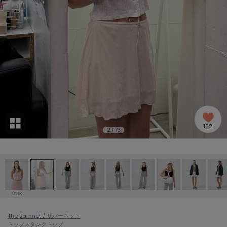
adidas
アディダス
(1992)
adidas by Stella McCartney
アディダス バイ ステラマッカートニー
870)
ALLISON BROWN
アリソンブラウン
06)
amabro
アマブロ
リー (633)
Ame no chi Hare
182
アメノチハレ
2
73
/
ョン雑貨 (854)
AMOMMA
アモマ
/ランジェリー (127)
ánuans
ェア (121)
アニュアンス
LPNK
ànuke
 (124)
The Barnnet / ザバーネット
アンヌーク
トップス
タンクトップ