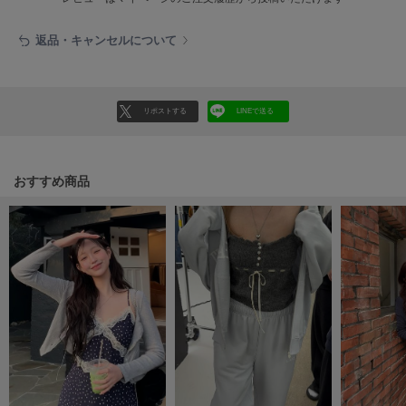
LILY BROWN
リリーブラウン
返品・キャンセルについて
LILY BROWN Lingerie
リリーブラウンランジェリー
リポストする
LINEで送る
LITTLE UNION TOKYO
リトルユニオン トウキョウ
おすすめ商品
made of Organics
メイドオブオーガニクス
MICHU COQUETTE
ミチュ コケット
MIESROHE
ミースロエ
miies miim
ミーエスミーム