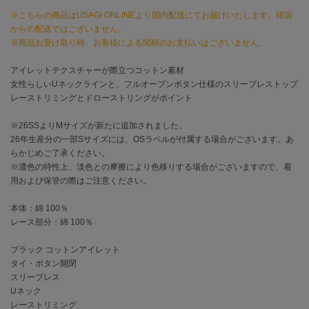
※こちらの商品はUSAGI ONLINEより国内配送にてお届けいたします。韓国
célon
からの配送ではございません。
セロン
※商品お受け取り時、お客様による関税のお支払いはございません。
Clarks Premium
アイレットテクスチャーが際立つコットン素材
クラークス
女性らしいUネックラインと、フルオープンボタン仕様のスリーブレストップ
レーストリミングとドローストリングがポイント
CODE A
コードエー
※26SSよりMサイズが新たに追加されました。
26年生産分の一部Sサイズには、OSラベルが付属する場合がございます。あ
COLE HAAN
らかじめご了承ください。
コール ハーン
※濃色の特性上、淡色との摩擦により色移りする場合がございますので、着
用および保管の際はご注意ください。
CONVERSE
コンバース
本体：綿 100％
レース部分：綿 100％
DANSKIN
ブラック コットンアイレット
ダンスキン
タイ・ボタン開閉
スリーブレス
Uネック
レーストリミング