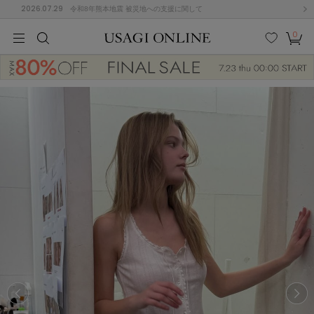
2026.07.29
令和8年熊本地震 被災地への支援に関して
0
MEN
MEN
KIDS
KIDS
BABY
BABY
BEAUTY
BEAUTY
LIFE STYLE
LIFE STYLE
検索
お気
カー
に入
ト
り
(682)
(3041)
B
C
D
E
F
G
I
J
K
L
M
N
ス/ドレス (1170)
P
Q
R
S
T
U
(568)
その
W
X
Y
Z
他
889)
ルームウェア (611)
ACYM
アシーム
(121)