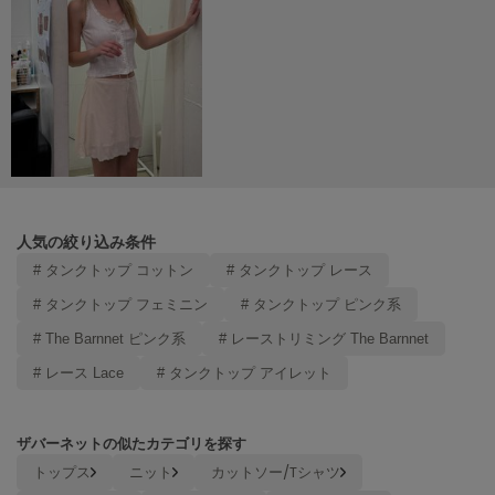
poláura
ポローラ
PUMA
プーマ
Reebok
リーボック
人気の絞り込み条件
# タンクトップ コットン
# タンクトップ レース
SALOMON
サロモン
# タンクトップ フェミニン
# タンクトップ ピンク系
# The Barnnet ピンク系
# レーストリミング The Barnnet
sanrio house
サンリオハウス
# レース Lace
# タンクトップ アイレット
SESAME STREET MARKET
セサミストリートマーケット
ザバーネットの似たカテゴリを探す
トップス
ニット
カットソー/Tシャツ
SHAKA
シャカ