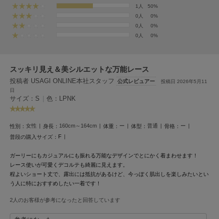
フレイアイディー
1人
50%
0人
0%
FURFUR
0人
0%
ファーファー
0人
0%
gelato pique
スッキリ見え＆美シルエットな万能レース
ジェラート ピケ
投稿者 USAGI ONLINE本社スタッフ
公式レビュアー
投稿日 2026年5月11
日
GELATO PIQUE CAT&DOG
サイズ：S
|
色：LPNK
ジェラート ピケ キャットアンドドッグ
gelato pique Sleep
女性
160cm～164cm
ー
普通
ー
性別：
身長：
体重：
体型：
骨格：
ジェラート ピケ スリープ
F
普段の購入サイズ：
GRAMICCI
ガーリーにもカジュアルにも振れる万能なデザインでとにかく着まわせます！
グラミチ
レース使いが可愛くデコルテも綺麗に見えます。
程よいショート丈で、露出には抵抗があるけど、今っぽく肌出しを楽しみたいとい
う人に特におすすめしたい一着です！
Henon.
2人のお客様が参考になったと回答しています
へノン