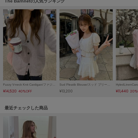
The Barnnetの人気ランキング
ヌル
On
オン
Onitsuka Tiger
オニツカ タイガー
ORGUE
オルグ
ORR
オル
Fuzzy V-neck Knit Cardigan/ファジーブイネックニットカーディガン
Sud Pleatib Blouse/スッド プリーティブ ブラウス
¥14,520
¥13,200
¥11,440
40%OFF
20%
関連記事
最近チェックした商品
PATRICK
パトリック
Philly chocolate
フィリーチョコレート