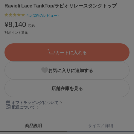
Ravioli Lace TankTop/ラビオリレースタンクトップ
ASICS
アシックス
4.5 (2件のレビュー)
¥8,140
税込
74ポイント還元
Ballelite
バレリット
BANDOLIER
カートに入れる
バンドリヤー
Barbour
お気に入りに追加する
バブアー
Beyond Closet
店舗在庫を見る
ビヨンドクローゼット
ギフトラッピングについて
配送について
Calvin Klein
カルバン・クライン
商品説明
サイズ／詳細
CELFORD
セルフォード