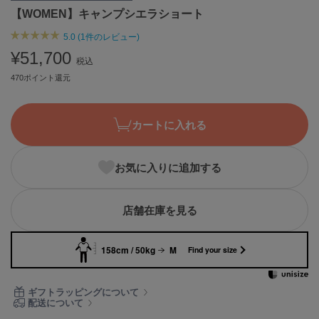
【WOMEN】キャンプシエラショート
ASICS
アシックス
5.0 (1件のレビュー)
¥51,700
税込
470ポイント還元
Ballelite
バレリット
BANDOLIER
カートに入れる
バンドリヤー
Barbour
お気に入りに追加する
バブアー
Beyond Closet
店舗在庫を見る
ビヨンドクローゼット
158cm / 50kg
M
Find your size
Calvin Klein
カルバン・クライン
ギフトラッピングについて
配送について
CELFORD
セルフォード