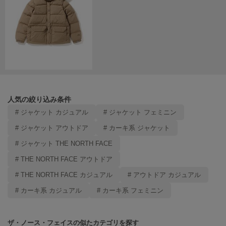
Mila Owen
ミラオーウェン
MOIGE
モワージュ
MUCHA
ミュシャ
人気の絞り込み条件
NEW Balance
# ジャケット カジュアル
# ジャケット フェミニン
ニューバランス
# ジャケット アウトドア
# カーキ系 ジャケット
nezu
# ジャケット THE NORTH FACE
ネズ
# THE NORTH FACE アウトドア
NIKE
ナイキ
# THE NORTH FACE カジュアル
# アウトドア カジュアル
# カーキ系 カジュアル
# カーキ系 フェミニン
NOWNS
ナウンス
ザ・ノース・フェイスの似たカテゴリを探す
null.