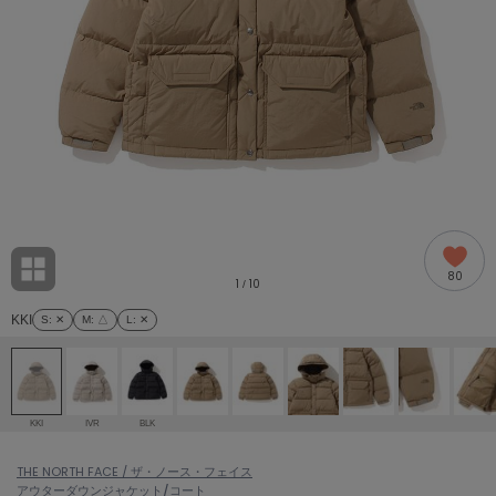
adidas
アディダス
(1996)
adidas by Stella McCartney
アディダス バイ ステラマッカートニー
893)
ALLISON BROWN
アリソンブラウン
98)
amabro
アマブロ
リー (663)
Ame no chi Hare
80
アメノチハレ
1
10
/
ョン雑貨 (858)
KKI
S
: ✕
M
: △
L
: ✕
AMOMMA
アモマ
/ランジェリー (127)
ánuans
ェア (119)
アニュアンス
KKI
IVR
BLK
ànuke
 (124)
THE NORTH FACE / ザ・ノース・フェイス
アンヌーク
アウター
ダウンジャケット/コート