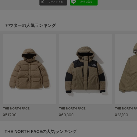
HUNTER
リポストする
LINEで送る
ハンター
HOKA ONEONE
ホカ オネオネ
アウターの人気ランキング
KEEN
キーン
LAATO
ラート
le
ル
THE NORTH FACE
THE NORTH FACE
THE NORTH F
le coq sportif
¥51,700
¥69,300
¥23,100
ルコックスポルティフ
LeSportsac
THE NORTH FACEの人気ランキング
レスポートサック