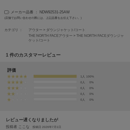
EIMY ISTOIRE
エイミー イストワール
メーカー品番 ： NDW92531-25AW
emmi
(店舗でお問い合わせの際には、上記品番をお伝え下さい。)
エミ
カテゴリ ：
アウター
>
ダウンジャケット/コート
emmi atelier
THE NORTH FACEアウター
>
THE NORTH FACEダウンジャ
エミ アトリエ
ケット/コート
emmi yoga
1 件のカスタマーレビュー
エミヨガ
ETRÉ TOKYO
評価
エトレトウキョウ
1人
100%
0人
0%
ey
アイ
0人
0%
0人
0%
0人
0%
FILA
フィラ
レビュー遅くなりましたが
投稿者 ここな
FRAY I.D
投稿日 2026年7月1日