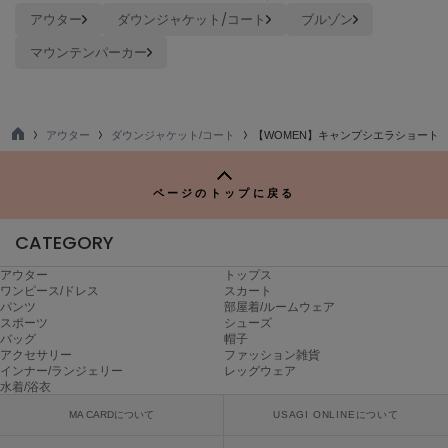
ヌル
アウター
ダウンジャケット/コート
ブルゾン
マウンテンパーカー
On
オン
アウター
ダウンジャケット/コート
【WOMEN】キャンプシエラショート
Onitsuka Tiger
TO
オニツカ タイガー
P
ページのトップに戻る
ORGUE
オルグ
CATEGORY
ORR
オル
アウター
トップス
ワンピース/ドレス
スカート
パンツ
部屋着/ルームウェア
スポーツ
シューズ
バッグ
帽子
PATRICK
アクセサリー
ファッション雑貨
パトリック
インナー/ランジェリー
レッグウェア
水着/浴衣
Philly chocolate
MA CARDについて
USAGI ONLINEについて
フィリーチョコレート