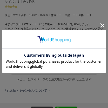
フレイアイディー
サイズ：S
|
色：IVR
FURFUR
ファーファー
女性
150cm～154cm
ー
ー
ー
性別：
身長：
体重：
体型：
骨格：
さすがアウトドアブランド。軽くて暖かい。極寒の日には重宝しました！
キャンプという商品名ですが、冬になったらタウン仕様でオシャレに着たいと思い
gelato pique
ます。
ジェラート ピケ
参考になった
GELATO PIQUE CAT&DOG
ジェラート ピケ キャットアンドドッグ
gelato pique Sleep
レビュー投稿で全員に30ポイントプレゼント！
ジェラート ピケ スリープ
レビューを書く
GRAMICCI
グラミチ
レビューはマイページのご注文履歴から投稿いただけます
返品・キャンセルについて
Henon.
へノン