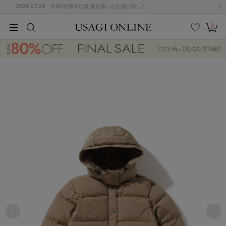
2026.07.29
令和8年熊本地震 被災地への支援に関して
0
MEN
MEN
KIDS
KIDS
BABY
BABY
BEAUTY
BEAUTY
LIFE STYLE
LIFE STYLE
検索
お気
カー
に入
ト
り
(684)
(2929)
B
C
D
E
F
G
I
J
K
L
M
N
ス/ドレス (1145)
P
Q
R
S
T
U
(546)
その
W
X
Y
Z
他
850)
ルームウェア (535)
ACYM
アシーム
(121)