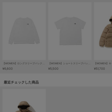
LILY BROWN
リリーブラウン
LILY BROWN Lingerie
リリーブラウンランジェリー
LITTLE UNION TOKYO
リトルユニオン トウキョウ
made of Organics
メイドオブオーガニクス
【WOMEN】ロングスリーブバックスクエアロゴティー
【WOMEN】ショートスリーブバックスクエアロゴティー
【WOMEN】
¥6,600
¥5,500
¥51,700
MICHU COQUETTE
ミチュ コケット
関連記事
最近チェックした商品
MIESROHE
ミースロエ
miies miim
ミーエスミーム