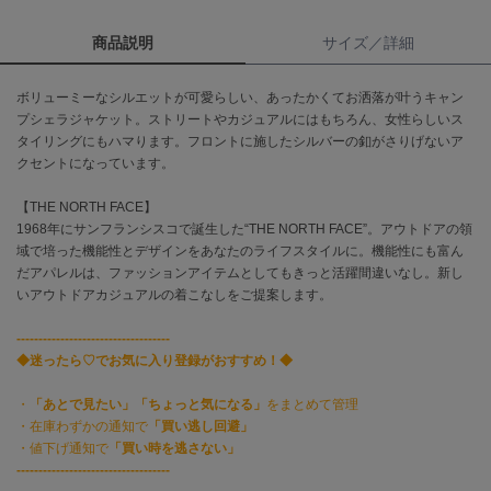
商品説明
サイズ／詳細
célon
セロン
ボリューミーなシルエットが可愛らしい、あったかくてお洒落が叶うキャン
Clarks Premium
プシェラジャケット。ストリートやカジュアルにはもちろん、女性らしいス
クラークス
タイリングにもハマります。フロントに施したシルバーの釦がさりげないア
クセントになっています。
CODE A
コードエー
【THE NORTH FACE】
1968年にサンフランシスコで誕生した“THE NORTH FACE”。アウトドアの領
COLE HAAN
コール ハーン
域で培った機能性とデザインをあなたのライフスタイルに。機能性にも富ん
だアパレルは、ファッションアイテムとしてもきっと活躍間違いなし。新し
いアウトドアカジュアルの着こなしをご提案します。
CONVERSE
コンバース
-----------------------------------
◆迷ったら♡でお気に入り登録がおすすめ！◆
DANSKIN
・
「あとで見たい」「ちょっと気になる」
をまとめて管理
ダンスキン
・在庫わずかの通知で
「買い逃し回避」
・値下げ通知で
「買い時を逃さない」
-----------------------------------