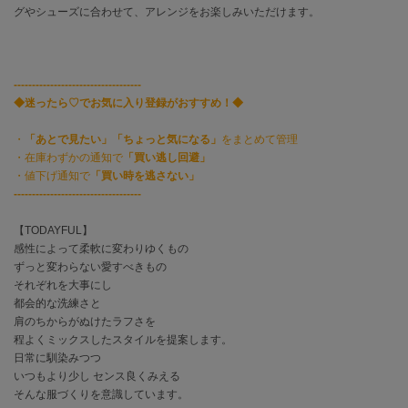
フレイアイディー
グやシューズに合わせて、アレンジをお楽しみいただけます。
FURFUR
ファーファー
-----------------------------------
◆迷ったら♡でお気に入り登録がおすすめ！◆
gelato pique
ジェラート ピケ
・
「あとで見たい」「ちょっと気になる」
をまとめて管理
・在庫わずかの通知で
「買い逃し回避」
・値下げ通知で
「買い時を逃さない」
GELATO PIQUE CAT&DOG
ジェラート ピケ キャットアンドドッグ
-----------------------------------
gelato pique Sleep
【TODAYFUL】
ジェラート ピケ スリープ
感性によって柔軟に変わりゆくもの
ずっと変わらない愛すべきもの
GRAMICCI
それぞれを大事にし
グラミチ
都会的な洗練さと
肩のちからがぬけたラフさを
程よくミックスしたスタイルを提案します。
日常に馴染みつつ
Henon.
へノン
いつもより少し センス良くみえる
そんな服づくりを意識しています。