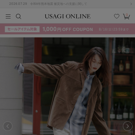
2026.07.29
令和8年熊本地震 被災地への支援に関して
0
MEN
MEN
KIDS
KIDS
BABY
BABY
BEAUTY
BEAUTY
LIFE STYLE
LIFE STYLE
検索
お気
カー
に入
ト
り
(715)
(3074)
B
C
D
E
F
G
I
J
K
L
M
N
ス/ドレス (1179)
P
Q
R
S
T
U
(570)
その
W
X
Y
Z
他
890)
ルームウェア (535)
ACYM
アシーム
(121)