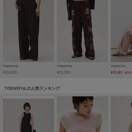
ヌル
On
オン
Onitsuka Tiger
オニツカ タイガー
ORGUE
オルグ
TODAYFUL
TODAYFUL
TODAYFUL
¥22,000
¥22,000
¥15,180
40%
ORR
オル
TODAYFULの人気ランキング
PATRICK
パトリック
Philly chocolate
フィリーチョコレート