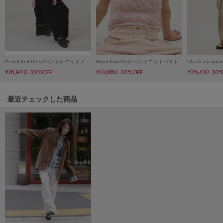
poláura
ポローラ
PUMA
プーマ
Pencil Knit Dress/ペンシルニットドレス
Hand Knit Vest/ ハンドニットベスト
¥16,940
¥13,860
¥25,410
30%OFF
30%OFF
30%
Reebok
リーボック
関連記事
最近チェックした商品
SALOMON
サロモン
sanrio house
サンリオハウス
SESAME STREET MARKET
セサミストリートマーケット
SHAKA
シャカ