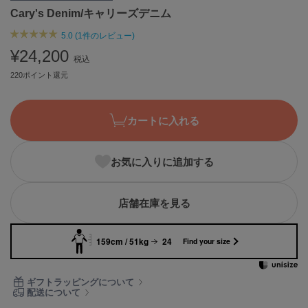
Cary's Denim/キャリーズデニム
ASICS
アシックス
5.0 (1件のレビュー)
¥24,200
税込
220ポイント還元
Ballelite
バレリット
BANDOLIER
カートに入れる
バンドリヤー
Barbour
お気に入りに追加する
バブアー
Beyond Closet
店舗在庫を見る
ビヨンドクローゼット
159cm / 51kg
24
Find your size
Calvin Klein
カルバン・クライン
ギフトラッピングについて
配送について
CELFORD
セルフォード