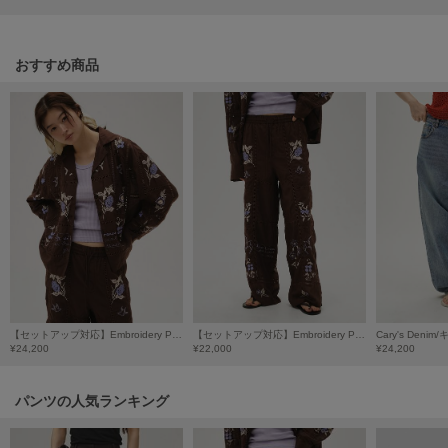
Mila Owen
ミラオーウェン
おすすめ商品
MOIGE
モワージュ
MUCHA
ミュシャ
NEW Balance
ニューバランス
nezu
ネズ
NIKE
【セットアップ対応】Embroidery Patchwork Shirts/エンブロイダリーパッチワークシャツ
【セットアップ対応】Embroidery Patchwork Trousers/エンブロイダリーパッチワークトラウザーズ
Cary's Den
ナイキ
¥24,200
¥22,000
¥24,200
NOWNS
パンツの人気ランキング
ナウンス
null.