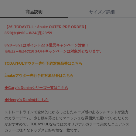
商品説明
サイズ／詳細
célon
セロン
【26' TODAYFUL・ànuke OUTER PRE ORDER】
Clarks Premium
8/20(木)0:00～8/24(月)23:59
クラークス
8/20～8/21はポイント22％還元キャンペーン対象！
CODE A
※8/22～8/24の10％OFFキャンペーンは対象外となります。
コードエー
TODAYFULアウター先行予約対象品番はこちら
COLE HAAN
コール ハーン
ànukeアウター先行予約対象品番はこちら
CONVERSE
コンバース
◆Cary's Denimシリーズ一覧はこちら
◆Henry's Denimはこちら
DANSKIN
ストレートラインで全体的にゆるっとしたルーズ感のあるシルエットが魅力
ダンスキン
のカラーデニム。少し腰を落としてマニッシュな雰囲気で履いていただくの
がおすすめで、TODAYFULならではのオリジナルカラーで染めたニュアンス
カラーは様々なトップスと好相性な一枚です。