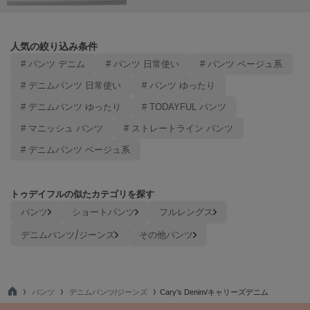
Sneakers by emmi
スニーカーズ バイ エミ
人気の絞り込み条件
Snow Peak
# パンツ デニム
# パンツ 日常使い
# パンツ ベージュ系
スノーピーク
# デニムパンツ 日常使い
# パンツ ゆったり
SNIDEL
# デニムパンツ ゆったり
# TODAYFUL パンツ
スナイデル
# マニッシュ パンツ
# ストレートライン パンツ
SNIDEL HOME
# デニムパンツ ベージュ系
スナイデル ホーム
SOFER
ソフェル
トゥデイフルの似たカテゴリを探す
パンツ
ショートパンツ
フルレングス
SOMEWHERE BUTTER.
サムウェアバター
デニムパンツ/ジーンズ
その他パンツ
SORIN
ソリン
パンツ
デニムパンツ/ジーンズ
Cary's Denim/キャリーズデニム
Stylevoice for xxx
TO
スタイルヴォイスフォー