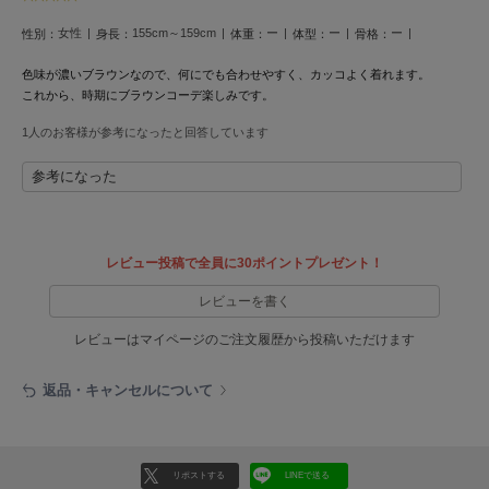
LILY BROWN
女性
155cm～159cm
ー
ー
ー
性別：
身長：
体重：
体型：
骨格：
リリーブラウン
色味が濃いブラウンなので、何にでも合わせやすく、カッコよく着れます。
LILY BROWN Lingerie
これから、時期にブラウンコーデ楽しみです。
リリーブラウンランジェリー
1人のお客様が参考になったと回答しています
LITTLE UNION TOKYO
リトルユニオン トウキョウ
参考になった
made of Organics
レビュー投稿で全員に30ポイントプレゼント！
メイドオブオーガニクス
レビューを書く
MICHU COQUETTE
ミチュ コケット
レビューはマイページのご注文履歴から投稿いただけます
MIESROHE
返品・キャンセルについて
ミースロエ
miies miim
ミーエスミーム
リポストする
LINEで送る