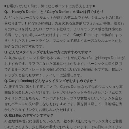
EIMY ISTOIRE
エイミー イストワール
■お選びいただく前に、気になるポイントにお答えします■
Q. 「Henry's Denim」と「Cary's Denim」の違いは何ですか？
emmi
A. どちらもルーズなシルエットが魅力のデニムですが、シルエットの印象が
エミ
異なります。Henry's Denimは、丸みのある立体的なフォルムが特徴。腰まわ
りにゆとりを持たせたローウエスト仕様で、よりリラックス感と抜け感のあ
emmi atelier
る着こなしをお楽しみいただけます。一方、Cary's Denimは、全体的にすっ
エミ アトリエ
きりとしたストレートライン。マニッシュで程よくルーズなシルエットがお
好きな方におすすめです。
emmi yoga
Q. どんなスタイリングがお好みの方におすすめですか？
エミヨガ
A. 丸みのあるトレンド感のあるシルエットがお好みの方にはHenry's Denimが
おすすめです。ラフでこなれた印象に仕上がります。ベーシックに長く愛用
ETRÉ TOKYO
できるルーズストレートをお探しの方にはCary's Denimがおすすめ。幅広い
エトレトウキョウ
トップスと合わせやすく、デイリーに活躍します。
Q. Cary's Denimはどんなスタイリングがおすすめですか？
ey
A. 腰でラフに落として穿くことで、Cary's Denimならではのマニッシュな雰
アイ
囲気をお楽しみいただけます。シャツやジャケットを合わせたハンサムなス
タイリングはもちろん、コンパクトなトップスや女性らしいアイテムを合わ
せたバランスの良い着こなしもおすすめです。裾を折り返して、生地端を活
FILA
かしたスタイリングもお楽しみいただけます。
フィラ
Q. 裾は長めのデザインですか？
A. 生地端を贅沢に使用しているため、裾を折り返してもバランス良くご着用
FRAY I.D
いただけるよう、少し長めの着丈でお作りしています。その日のスタイリン