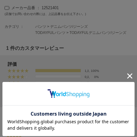
HUNTER
ハンター
メーカー品番 ： 12521401
(店舗でお問い合わせの際には、上記品番をお伝え下さい。)
HOKA ONEONE
ホカ オネオネ
カテゴリ ：
パンツ
>
デニムパンツ/ジーンズ
TODAYFULパンツ
>
TODAYFULデニムパンツ/ジーンズ
KEEN
1 件のカスタマーレビュー
キーン
評価
1人
100%
LAATO
0人
0%
ラート
0人
0%
0人
0%
le
0人
0%
ル
le coq sportif
ルコックスポルティフ
使いやすい色味
投稿者 ニャン
投稿日 2025年10月8日
LeSportsac
サイズ：23
|
色：BRN
レスポートサック