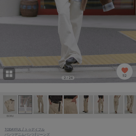
adidas
アディダス
(2005)
adidas by Stella McCartney
アディダス バイ ステラマッカートニー
916)
ALLISON BROWN
アリソンブラウン
07)
amabro
アマブロ
リー (664)
Ame no chi Hare
112
アメノチハレ
2
24
/
ョン雑貨 (865)
AMOMMA
アモマ
/ランジェリー (127)
ánuans
ェア (121)
アニュアンス
ECRU
ànuke
 (124)
TODAYFUL / トゥデイフル
アンヌーク
パンツ
デニムパンツ/ジーンズ