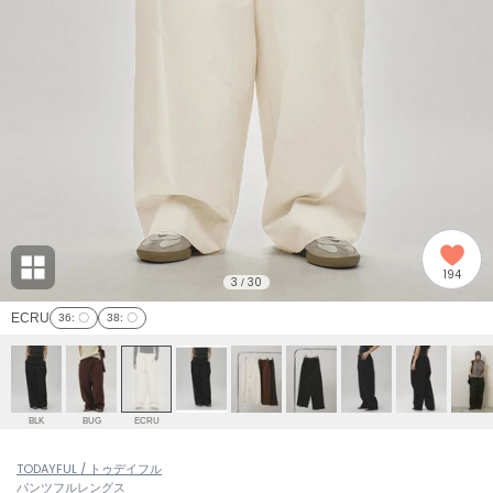
adidas
アディダス
(2008)
adidas by Stella McCartney
アディダス バイ ステラマッカートニー
914)
ALLISON BROWN
アリソンブラウン
03)
amabro
アマブロ
リー (655)
Ame no chi Hare
194
アメノチハレ
3
30
/
ョン雑貨 (848)
ECRU
36
: 〇
38
: 〇
AMOMMA
アモマ
/ランジェリー (127)
ánuans
ェア (124)
アニュアンス
BLK
BUG
ECRU
ànuke
 (121)
TODAYFUL / トゥデイフル
アンヌーク
パンツ
フルレングス