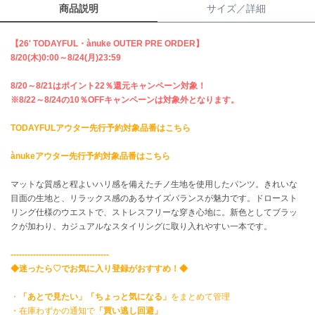
商品説明
サイズ／詳細
célon
セロン
【26' TODAYFUL・ànuke OUTER PRE ORDER】
8/20(木)0:00～8/24(月)23:59
Clarks Premium
クラークス
8/20～8/21はポイント22％還元キャンペーン対象！
※8/22～8/24の10％OFFキャンペーンは対象外となります。
CODE A
コードエー
TODAYFULアウター先行予約対象品番はこちら
COLE HAAN
ànukeアウター先行予約対象品番はこちら
コール ハーン
マットな質感と程よいハリ感を備えたチノ生地を使用したパンツ。きれいな
CONVERSE
目面の生地と、リラックス感のあるサイズバランスが魅力です。ドロースト
コンバース
リング仕様のウエストで、ストレスフリーな穿き心地に。新色としてブラッ
クが加わり、カジュアルなスタイリングに取り入れやすい一本です。
DANSKIN
-----------------------------------
ダンスキン
◆迷ったら♡でお気に入り登録がおすすめ！◆
・
「あとで見たい」「ちょっと気になる」
をまとめて管理
・在庫わずかの通知で
「買い逃し回避」