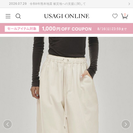
2026.07.29
令和8年熊本地震 被災地への支援に関して
0
MEN
MEN
KIDS
KIDS
BABY
BABY
BEAUTY
BEAUTY
LIFE STYLE
LIFE STYLE
検索
お気
カー
に入
ト
り
(708)
(3024)
B
C
D
E
F
G
I
J
K
L
M
N
ス/ドレス (1160)
P
Q
R
S
T
U
(561)
その
W
X
Y
Z
他
882)
ルームウェア (541)
ACYM
アシーム
(121)