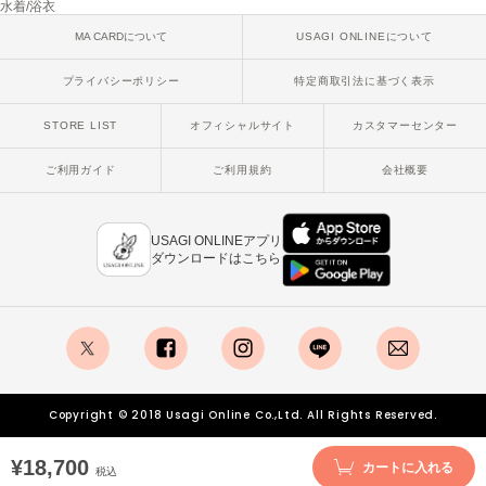
水着/浴衣
poláura
ポローラ
MA CARDについて
USAGI ONLINEについて
PUMA
プライバシーポリシー
特定商取引法に基づく表示
プーマ
STORE LIST
オフィシャルサイト
カスタマーセンター
ご利用ガイド
ご利用規約
会社概要
Reebok
リーボック
USAGI ONLINEアプリ
ダウンロードはこちら
SALOMON
サロモン
sanrio house
サンリオハウス
x
facebook
instagram
LINE
mail
SESAME STREET MARKET
Copyright © 2018 Usagi Online Co.,Ltd. All Rights Reserved.
セサミストリートマーケット
SHAKA
¥18,700
カートに入れる
税込
シャカ