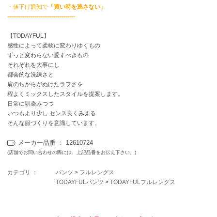
EIMY ISTOIRE
・値下げ通知で
「買い時を逃さない」
エイミー イストワール
-----------------------------------
emmi
【TODAYFUL】
エミ
感性によって柔軟に変わりゆくもの
ずっと変わらない愛すべきもの
emmi atelier
エミ アトリエ
それぞれを大事にし
都会的な洗練さと
肩のちからがぬけたラフさを
emmi yoga
エミヨガ
程よくミックスしたスタイルを提案します。
日常に馴染みつつ
ETRÉ TOKYO
いつもより少し センス良くみえる
エトレトウキョウ
そんな服づくりを意識しています。
ey
メーカー品番 ： 12610724
アイ
(店舗でお問い合わせの際には、上記品番をお伝え下さい。)
カテゴリ ：
パンツ
>
フルレングス
TODAYFULパンツ
>
TODAYFULフルレングス
FILA
フィラ
FRAY I.D