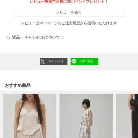
フレイアイディー
レビュー投稿で全員に30ポイントプレゼント！
レビューを書く
FURFUR
ファーファー
レビューはマイページのご注文履歴から投稿いただけます
返品・キャンセルについて
gelato pique
ジェラート ピケ
GELATO PIQUE CAT&DOG
リポストする
LINEで送る
ジェラート ピケ キャットアンドドッグ
gelato pique Sleep
ジェラート ピケ スリープ
おすすめ商品
GRAMICCI
グラミチ
Henon.
へノン