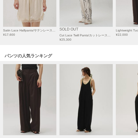
HUNTER
ハンター
HOKA ONEONE
ホカ オネオネ
SOLD OUT
Satin Lace Halfpants/サテンレースハーフパンツ
¥17,600
¥22,000
Cut Lace Twill Pants/カットレースツイルパンツ
¥25,300
KEEN
キーン
パンツの人気ランキング
LAATO
ラート
le
ル
le coq sportif
ルコックスポルティフ
LeSportsac
レスポートサック