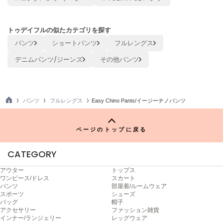
ヌル
トゥデイフルの似たカテゴリを探す
パンツ
ショートパンツ
フルレングス
On
オン
デニムパンツ/ジーンズ
その他パンツ
Onitsuka Tiger
オニツカ タイガー
ORGUE
パンツ
フルレングス
Easy Chino Pants/イージーチノパンツ
オルグ
TO
P
ORR
ページのトップに戻る
オル
CATEGORY
アウター
トップス
PATRICK
ワンピース/ドレス
スカート
パトリック
パンツ
部屋着/ルームウェア
スポーツ
シューズ
Philly chocolate
バッグ
帽子
フィリーチョコレート
アクセサリー
ファッション雑貨
インナー/ランジェリー
レッグウェア