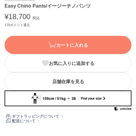
Easy Chino Pants/イージーチノパンツ
ASICS
アシックス
¥18,700
税込
170ポイント還元
Ballelite
バレリット
カートに入れる
BANDOLIER
バンドリヤー
お気に入りに追加する
Barbour
バブアー
店舗在庫を見る
Beyond Closet
ビヨンドクローゼット
159cm / 51kg
38
Find your size
Calvin Klein
ギフトラッピングについて
カルバン・クライン
配送について
CELFORD
セルフォード