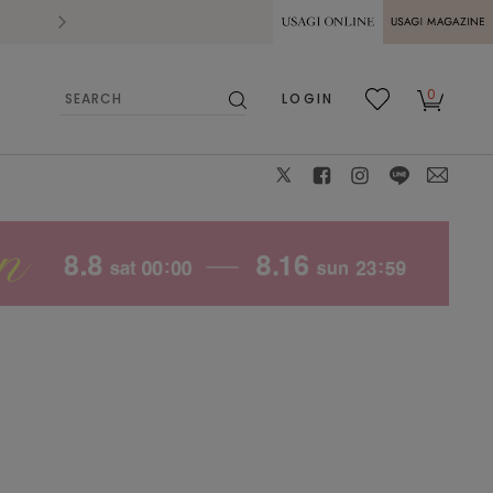
2026.07.28
熊本県熊本地方を震源とする地震の影響によ
USAGI ONLINE
USAGI
0
LOGIN
MAGAZINE
検
お気
カー
索
に入
ト
り
X
facebook
instagram
LINE
mail
MCA
F
: ✕