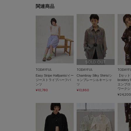
関連商品
SOLD OUT
TODAYFUL
TODAYFUL
TODAYF
Easy Stripe Halfpants/イー
Chambray Silky Shirts/シ
【セット
ジーストライプハーフパ
ャンブレーシルキーシャ
broidery 
ンツ
ツ
エンブロ
ワークシ
¥10,780
¥13,860
¥24,200