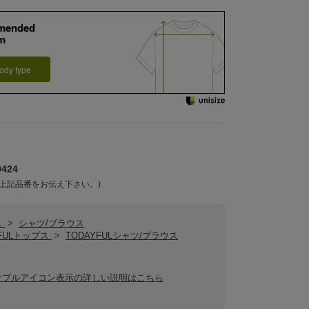
mended
m
ody type
424
上記品番をお伝え下さい。)
ス
>
シャツ/ブラウス
YFULトップス
>
TODAYFULシャツ/ブラウス
ナブルアイコン表示の詳しい説明はこちら