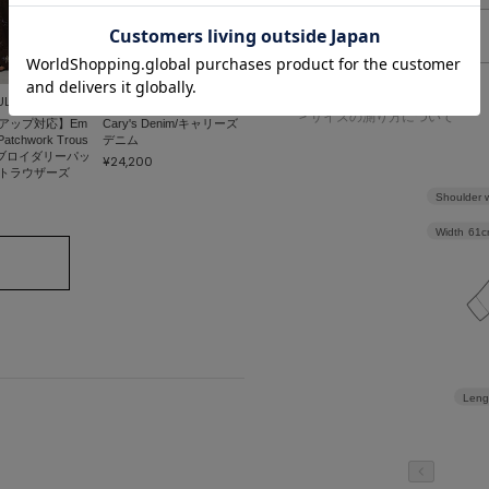
F
75cm
> 返品について
UL
TODAYFUL
> サイズの測り方について
アップ対応】Em
Cary's Denim/キャリーズ
 Patchwork Trous
デニム
エンブロイダリーパッ
¥24,200
トラウザーズ
0
Shoulder 
Width
61c
Leng