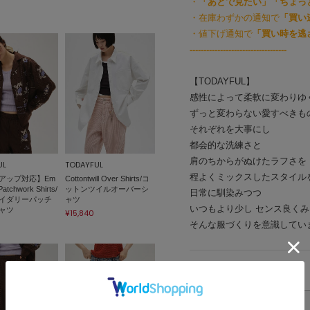
・
「あとで見たい」「ちょっ
・在庫わずかの通知で
「買い
・値下げ通知で
「買い時を逃
-----------------------------------
【TODAYFUL】
感性によって柔軟に変わりゆ
ずっと変わらない愛すべきも
それぞれを大事にし
都会的な洗練さと
肩のちからがぬけたラフさを
UL
TODAYFUL
程よくミックスしたスタイル
アップ対応】Em
Cottontwill Over Shirts/コ
Patchwork Shirts/
ットンツイルオーバーシ
日常に馴染みつつ
イダリーパッチ
ャツ
いつもより少し センス良く
ャツ
¥15,840
そんな服づくりを意識してい
アイテムサイズ
サイズ表記
着丈