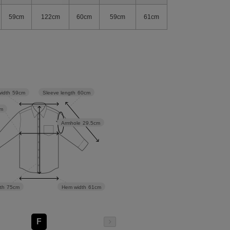
59cm
122cm
60cm
59cm
61cm
Sleeve length
60cm
width
59cm
m
Armhole
29.5cm
th
75cm
Hem width
61cm
F