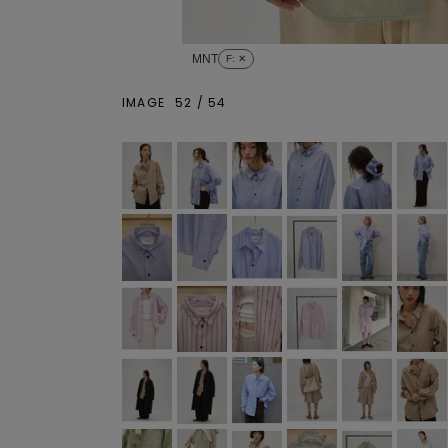
MNT
F
: ✕
IMAGE
52
/
54