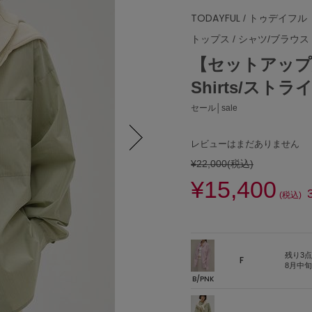
TODAYFUL
/ トゥデイフル
トップス
/
シャツ/ブラウス
【セットアップ対応
Shirts/ス
セール│sale
レビューはまだありません
¥22,000
(税込)
Next
¥15,400
(税込)
残り3点
F
8月中
B/PNK