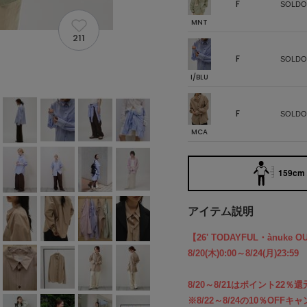
F
SOLDO
MNT
211
F
SOLDO
I/BLU
F
SOLDO
MCA
159cm 
アイテム説明
【26' TODAYFUL・ànuke O
8/20(木)0:00～8/24(月)23:59
8/20～8/21はポイント22
※8/22～8/24の10％OF