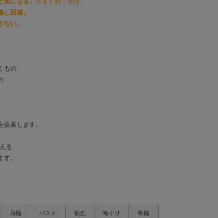
と気になる」
をまとめて管理
逃し回避」
さない」
くもの
の
を提案します。
みえる
ます。
肩幅
バスト
袖丈
袖ぐり
裾幅