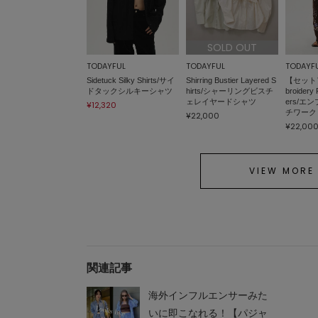
SOLD OUT
TODAYFUL
TODAYFUL
TODAYF
Sidetuck Silky Shirts/サイ
Shirring Bustier Layered S
【セット
ドタックシルキーシャツ
hirts/シャーリングビスチ
broidery
ェレイヤードシャツ
ers/
¥12,320
チワーク
¥22,000
¥22,00
VIEW MORE
関連記事
TODAYFUL
TODAYFUL
海外インフルエンサーみた
Useful Sheer Backpack/ユ
TODAYFUL Clear Umbrell
ースフル シアー バックパ
a/トゥデイフルクリアアン
いに即こなれる！【パジャ
ック
ブレラ