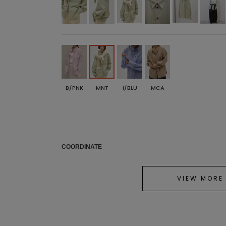
B/PNK
MNT
I/BLU
MCA
COORDINATE
VIEW MORE