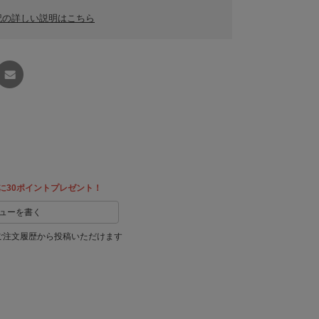
記の詳しい説明はこちら
友達に
教える
に30ポイントプレゼント！
ューを書く
ご注文履歴から投稿いただけます