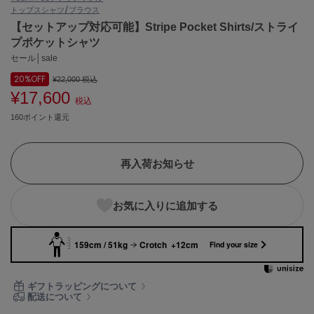
トップス
シャツ/ブラウス
ASICS
アシックス
【セットアップ対応可能】Stripe Pocket Shirts/ストライ
プポケットシャツ
セール│sale
20%
OFF
Ballelite
¥22,000
税込
バレリット
¥17,600
税込
160ポイント還元
BANDOLIER
バンドリヤー
Barbour
再入荷お知らせ
バブアー
Beyond Closet
お気に入りに追加する
ビヨンドクローゼット
159cm / 51kg
Crotch +12cm
Find your size
Calvin Klein
カルバン・クライン
ギフトラッピングについて
配送について
CELFORD
セルフォード