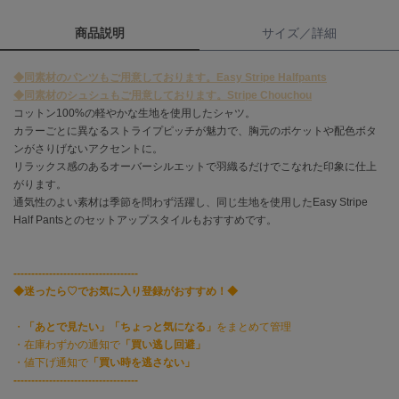
商品説明
サイズ／詳細
célon
セロン
◆同素材のパンツもご用意しております。Easy Stripe Halfpants
Clarks Premium
◆同素材のシュシュもご用意しております。Stripe Chouchou
クラークス
コットン100%の軽やかな生地を使用したシャツ。
カラーごとに異なるストライプピッチが魅力で、胸元のポケットや配色ボタ
CODE A
ンがさりげないアクセントに。
コードエー
リラックス感のあるオーバーシルエットで羽織るだけでこなれた印象に仕上
がります。
COLE HAAN
コール ハーン
通気性のよい素材は季節を問わず活躍し、同じ生地を使用したEasy Stripe
Half Pantsとのセットアップスタイルもおすすめです。
CONVERSE
コンバース
-----------------------------------
◆迷ったら♡でお気に入り登録がおすすめ！◆
DANSKIN
・
「あとで見たい」「ちょっと気になる」
をまとめて管理
ダンスキン
・在庫わずかの通知で
「買い逃し回避」
・値下げ通知で
「買い時を逃さない」
-----------------------------------