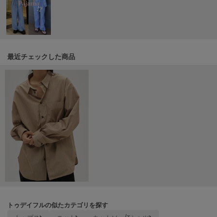
Mila Owen
ミラオーウェン
MOIGE
モワージュ
最近チェックした商品
MUCHA
ミュシャ
NEW Balance
ニューバランス
nezu
ネズ
NIKE
ナイキ
NOWNS
ナウンス
トゥデイフルの似たカテゴリを探す
null.