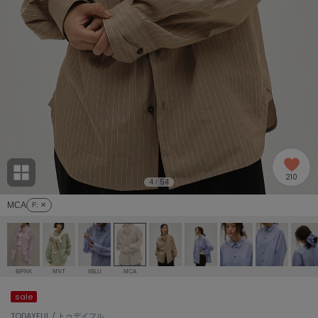
adidas
アディダス
(1978)
adidas by Stella McCartney
アディダス バイ ステラマッカートニー
887)
ALLISON BROWN
アリソンブラウン
97)
amabro
アマブロ
リー (645)
Ame no chi Hare
210
アメノチハレ
4
54
/
ョン雑貨 (850)
MCA
F
: ✕
AMOMMA
アモマ
/ランジェリー (127)
ánuans
ェア (119)
アニュアンス
B/PNK
MNT
I/BLU
MCA
ànuke
sale
 (124)
アンヌーク
TODAYFUL / トゥデイフル