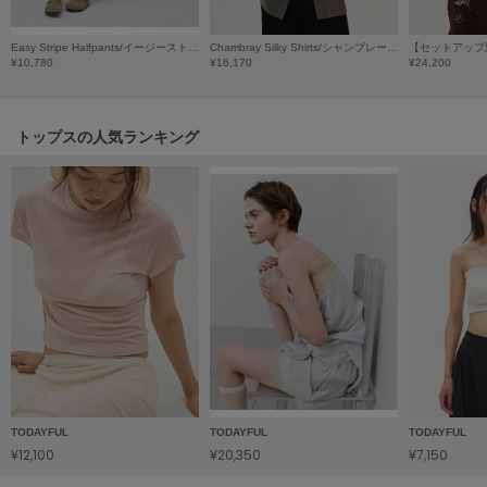
HUNTER
ハンター
Easy Stripe Halfpants/イージーストライプハーフパンツ
Chambray Silky Shirts/シャンブレーシルキーシャツ
¥10,780
¥16,170
¥24,200
HOKA ONEONE
ホカ オネオネ
トップスの人気ランキング
KEEN
キーン
LAATO
ラート
le
ル
le coq sportif
ルコックスポルティフ
TODAYFUL
TODAYFUL
TODAYFUL
¥12,100
¥20,350
¥7,150
LeSportsac
レスポートサック