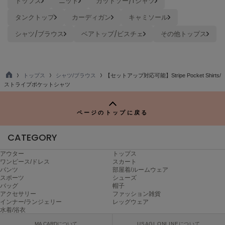
トップス
ニット
カットソー/Tシャツ
ヌル
タンクトップ
カーディガン
キャミソール
シャツ/ブラウス
ベアトップ/ビスチェ
その他トップス
On
オン
Onitsuka Tiger
トップス
シャツ/ブラウス
【セットアップ対応可能】Stripe Pocket Shirts/
オニツカ タイガー
TO
ストライプポケットシャツ
P
ORGUE
オルグ
ページのトップに戻る
ORR
CATEGORY
オル
アウター
トップス
ワンピース/ドレス
スカート
パンツ
部屋着/ルームウェア
PATRICK
スポーツ
シューズ
パトリック
バッグ
帽子
アクセサリー
ファッション雑貨
インナー/ランジェリー
レッグウェア
Philly chocolate
水着/浴衣
フィリーチョコレート
MA CARDについて
USAGI ONLINEについて