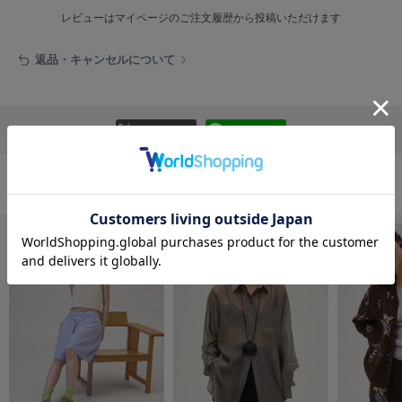
フレイアイディー
レビューはマイページのご注文履歴から投稿いただけます
FURFUR
ファーファー
返品・キャンセルについて
gelato pique
リポストする
LINEで送る
ジェラート ピケ
GELATO PIQUE CAT&DOG
ジェラート ピケ キャットアンドドッグ
おすすめ商品
gelato pique Sleep
ジェラート ピケ スリープ
GRAMICCI
グラミチ
Henon.
へノン