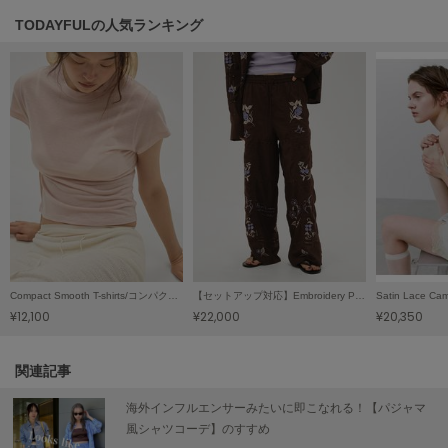
TODAYFULの人気ランキング
LILY BROWN
リリーブラウン
LILY BROWN Lingerie
リリーブラウンランジェリー
LITTLE UNION TOKYO
リトルユニオン トウキョウ
made of Organics
メイドオブオーガニクス
MICHU COQUETTE
Compact Smooth T-shirts/コンパクトスムースTシャツ
【セットアップ対応】Embroidery Patchwork Trousers/エンブロイダリーパッチワークトラウザーズ
ミチュ コケット
¥12,100
¥22,000
¥20,350
MIESROHE
ミースロエ
関連記事
miies miim
海外インフルエンサーみたいに即こなれる！【パジャマ
ミーエスミーム
風シャツコーデ】のすすめ