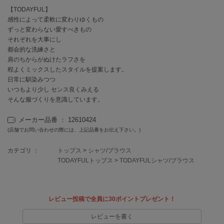
EIMY ISTOIRE
エイミー イストワール
【TODAYFUL】
感性によって柔軟に変わりゆくもの
ずっと変わらない愛すべきもの
emmi
エミ
それぞれを大事にし
都会的な洗練さと
emmi atelier
肩のちからがぬけたラフさを
エミ アトリエ
程よくミックスしたスタイルを提案します。
日常に馴染みつつ
emmi yoga
いつもより少し センス良くみえる
エミヨガ
そんな服づくりを意識しています。
ETRÉ TOKYO
メーカー品番 ： 12610424
エトレトウキョウ
(店舗でお問い合わせの際には、上記品番をお伝え下さい。)
ey
カテゴリ ：
トップス
>
シャツ/ブラウス
アイ
TODAYFULトップス
>
TODAYFULシャツ/ブラウス
FILA
フィラ
レビュー投稿で全員に30ポイントプレゼント！
レビューを書く
FRAY I.D