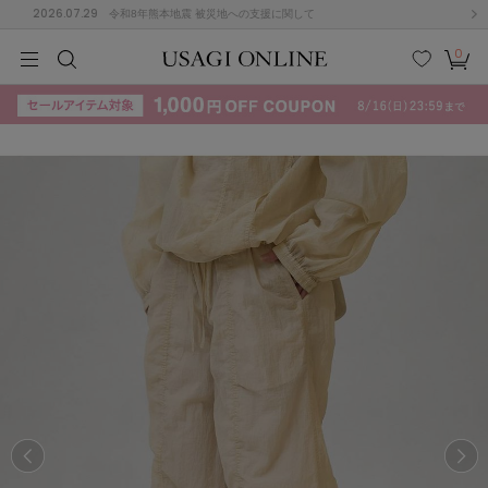
2026.07.29
令和8年熊本地震 被災地への支援に関して
0
MEN
MEN
KIDS
KIDS
BABY
BABY
BEAUTY
BEAUTY
LIFE STYLE
LIFE STYLE
検索
お気
カー
に入
ト
り
(715)
(3074)
B
C
D
E
F
G
I
J
K
L
M
N
ス/ドレス (1179)
P
Q
R
S
T
U
(570)
その
W
X
Y
Z
他
890)
ルームウェア (535)
ACYM
アシーム
(121)