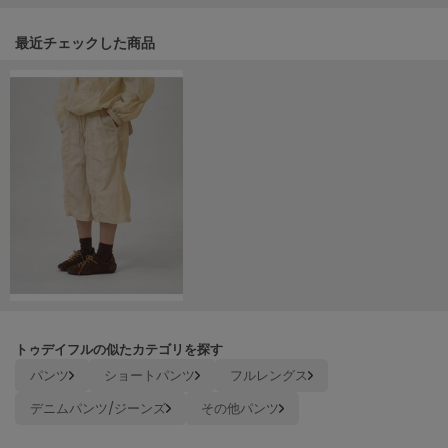
Mila Owen
ミラオーウェン
関連記事
最近チェックした商品
MOIGE
モワージュ
MUCHA
ミュシャ
NEW Balance
ニューバランス
nezu
ネズ
NIKE
ナイキ
トゥデイフルの似たカテゴリを探す
パンツ
ショートパンツ
フルレングス
NOWNS
ナウンス
デニムパンツ/ジーンズ
その他パンツ
null.