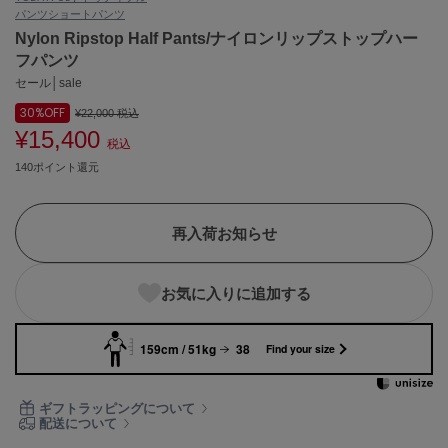
パンツ
ショートパンツ
ASICS
アシックス
Nylon Ripstop Half Pants/ナイロンリップストップハー
フパンツ
セール│sale
30%
OFF
Ballelite
¥22,000
税込
バレリット
¥15,400
税込
140ポイント還元
BANDOLIER
バンドリヤー
Barbour
再入荷お知らせ
バブアー
Beyond Closet
お気に入りに追加する
ビヨンドクローゼット
159cm / 51kg
38
Find your size
Calvin Klein
カルバン・クライン
ギフトラッピングについて
配送について
CELFORD
セルフォード