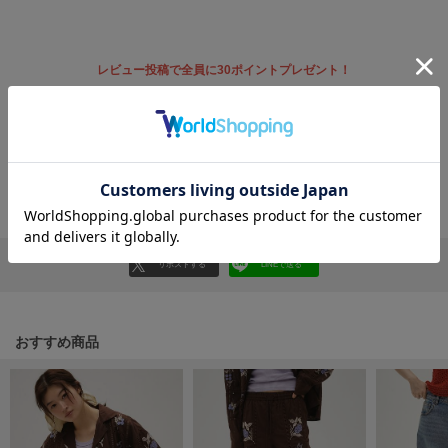
フレイアイディー
FURFUR
ファーファー
レビュー投稿で全員に30ポイントプレゼント！
レビューを書く
gelato pique
レビューはマイページのご注文履歴から投稿いただけます
ジェラート ピケ
返品・キャンセルについて
GELATO PIQUE CAT&DOG
ジェラート ピケ キャットアンドドッグ
gelato pique Sleep
ジェラート ピケ スリープ
リポストする
LINEで送る
GRAMICCI
グラミチ
おすすめ商品
Henon.
へノン