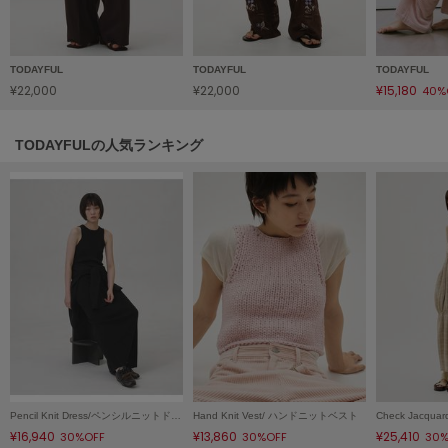
LILY BROWN
リリーブラウン
TODAYFUL
TODAYFUL
TODAYFUL
LILY BROWN Lingerie
¥22,000
¥22,000
¥15,180
40%
リリーブラウンランジェリー
LITTLE UNION TOKYO
TODAYFULの人気ランキング
リトルユニオン トウキョウ
made of Organics
メイドオブオーガニクス
MICHU COQUETTE
ミチュ コケット
MIESROHE
ミースロエ
miies miim
ミーエスミーム
Pencil Knit Dress/ペンシルニットドレス
Hand Knit Vest/ ハンドニットベスト
¥16,940
¥13,860
¥25,410
30%OFF
30%OFF
30%