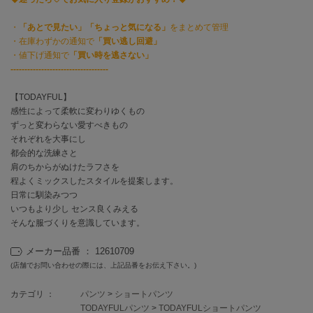
EIMY ISTOIRE
エイミー イストワール
・
「あとで見たい」「ちょっと気になる」
をまとめて管理
・在庫わずかの通知で
「買い逃し回避」
emmi
エミ
・値下げ通知で
「買い時を逃さない」
-----------------------------------
emmi atelier
エミ アトリエ
【TODAYFUL】
感性によって柔軟に変わりゆくもの
emmi yoga
ずっと変わらない愛すべきもの
エミヨガ
それぞれを大事にし
都会的な洗練さと
ETRÉ TOKYO
肩のちからがぬけたラフさを
エトレトウキョウ
程よくミックスしたスタイルを提案します。
日常に馴染みつつ
ey
いつもより少し センス良くみえる
アイ
そんな服づくりを意識しています。
メーカー品番 ： 12610709
FILA
(店舗でお問い合わせの際には、上記品番をお伝え下さい。)
フィラ
カテゴリ ：
パンツ
>
ショートパンツ
FRAY I.D
TODAYFULパンツ
>
TODAYFULショートパンツ