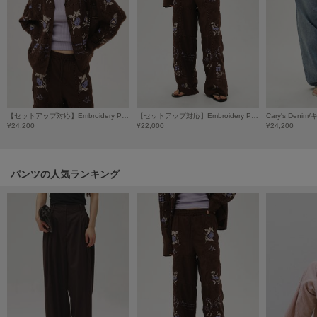
HUNTER
ハンター
HOKA ONEONE
ホカ オネオネ
KEEN
【セットアップ対応】Embroidery Patchwork Shirts/エンブロイダリーパッチワークシャツ
【セットアップ対応】Embroidery Patchwork Trousers/エンブロイダリーパッチワークトラウザーズ
Cary's Den
キーン
¥24,200
¥22,000
¥24,200
パンツの人気ランキング
LAATO
ラート
le
ル
le coq sportif
ルコックスポルティフ
LeSportsac
レスポートサック