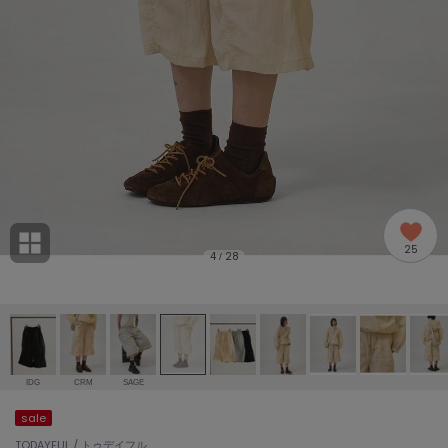
adidas
アディダス
(2005)
adidas by Stella McCartney
アディダス バイ ステラマッカートニー
916)
ALLISON BROWN
アリソンブラウン
07)
amabro
アマブロ
リー (664)
Ame no chi Hare
25
アメノチハレ
4
28
/
ョン雑貨 (865)
AMOMMA
アモマ
/ランジェリー (127)
ánuans
ェア (121)
アニュアンス
IDG
CRM
SAGE
ànuke
sale
 (124)
アンヌーク
TODAYFUL / トゥデイフル