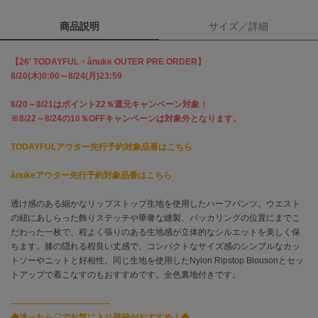
商品説明
サイズ／詳細
célon
セロン
【26' TODAYFUL・ànuke OUTER PRE ORDER】
Clarks Premium
8/20(木)0:00～8/24(月)23:59
クラークス
8/20～8/21はポイント22％還元キャンペーン対象！
CODE A
※8/22～8/24の10％OFFキャンペーンは対象外となります。
コードエー
TODAYFULアウター先行予約対象品番はこちら
COLE HAAN
コール ハーン
ànukeアウター先行予約対象品番はこちら
CONVERSE
コンバース
透け感のある細かなリップストップ生地を使用したハーフパンツ。ウエスト
の紐にあしらった飾りステッチや華奢な縫製、パッカリングの位置にまでこ
だわった一枚で、程よく張りのある生地感が立体的なシルエットを美しく保
ちます。膝の隠れる程良い丈感で、コンパクトなサイズ感のシンプルなカッ
DANSKIN
トソーやニットと好相性。同じ生地を使用したNylon Ripstop Blousonとセッ
ダンスキン
トアップで着こなすのもおすすめです。全色裏地付きです。
-----------------------------------
◆迷ったら♡でお気に入り登録がおすすめ！◆