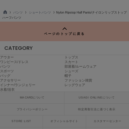
ヌル
パンツ
ショートパンツ
Nylon Ripstop Half Pants/ナイロンリップストップ
TO
ハーフパンツ
P
On
オン
ページのトップに戻る
Onitsuka Tiger
オニツカ タイガー
CATEGORY
アウター
トップス
ORGUE
ワンピース/ドレス
スカート
オルグ
パンツ
部屋着/ルームウェア
スポーツ
シューズ
ORR
バッグ
帽子
オル
アクセサリー
ファッション雑貨
インナー/ランジェリー
レッグウェア
水着/浴衣
MA CARDについて
USAGI ONLINEについて
PATRICK
パトリック
プライバシーポリシー
特定商取引法に基づく表示
Philly chocolate
フィリーチョコレート
STORE LIST
オフィシャルサイト
カスタマーセンター