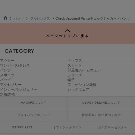
ヌル
パンツ
フルレングス
Check Jacquard Pants/チェックジャガードパンツ
TO
On
P
オン
ページのトップに戻る
Onitsuka Tiger
オニツカ タイガー
CATEGORY
ORGUE
アウター
トップス
オルグ
ワンピース/ドレス
スカート
パンツ
部屋着/ルームウェア
スポーツ
シューズ
ORR
バッグ
帽子
オル
アクセサリー
ファッション雑貨
インナー/ランジェリー
レッグウェア
水着/浴衣
MA CARDについて
USAGI ONLINEについて
PATRICK
パトリック
プライバシーポリシー
特定商取引法に基づく表示
Philly chocolate
フィリーチョコレート
STORE LIST
オフィシャルサイト
カスタマーセンター