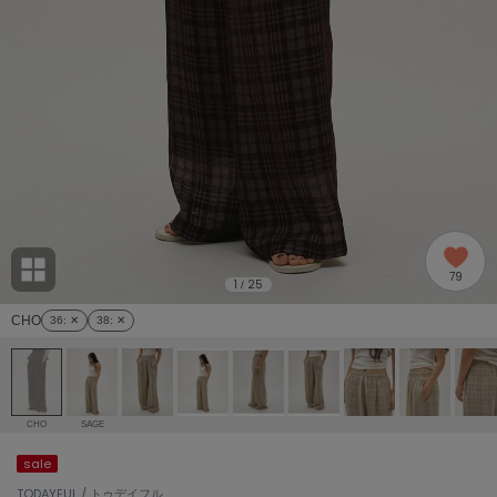
adidas
アディダス
(2005)
adidas by Stella McCartney
アディダス バイ ステラマッカートニー
916)
ALLISON BROWN
アリソンブラウン
07)
amabro
アマブロ
リー (664)
Ame no chi Hare
79
アメノチハレ
1
25
/
ョン雑貨 (865)
CHO
36
: ✕
38
: ✕
AMOMMA
アモマ
/ランジェリー (127)
ánuans
ェア (121)
アニュアンス
CHO
SAGE
ànuke
sale
 (124)
アンヌーク
TODAYFUL / トゥデイフル