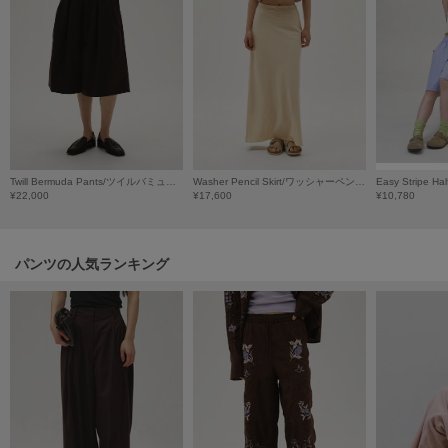
HUNTER
ハンター
HOKA ONEONE
ホカ オネオネ
KEEN
キーン
Twill Bermuda Pants/ツイルバミューダパンツ
Washer Pencil Skirt/ワッシャーペンシルスカート
¥22,000
¥17,600
¥10,780
LAATO
ラート
パンツの人気ランキング
le
ル
le coq sportif
ルコックスポルティフ
LeSportsac
レスポートサック