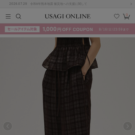
2026.07.29
令和8年熊本地震 被災地への支援に関して
0
MEN
MEN
KIDS
KIDS
BABY
BABY
BEAUTY
BEAUTY
LIFE STYLE
LIFE STYLE
検索
お気
カー
に入
ト
り
(715)
(3074)
B
C
D
E
F
G
I
J
K
L
M
N
ス/ドレス (1179)
P
Q
R
S
T
U
(570)
その
W
X
Y
Z
他
890)
ルームウェア (535)
ACYM
アシーム
(121)