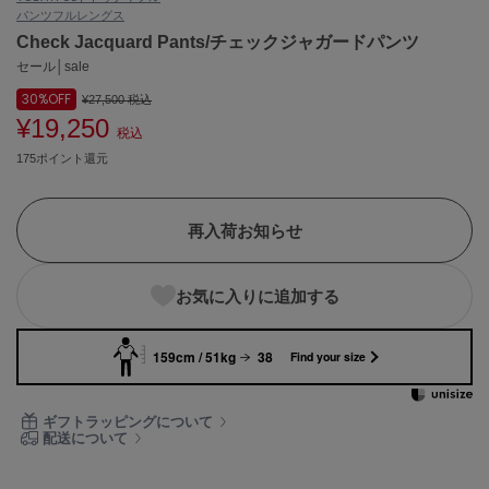
パンツ
フルレングス
ASICS
アシックス
Check Jacquard Pants/チェックジャガードパンツ
セール│sale
30%
OFF
¥27,500
税込
¥19,250
Ballelite
税込
バレリット
175ポイント還元
BANDOLIER
バンドリヤー
再入荷お知らせ
Barbour
バブアー
お気に入りに追加する
Beyond Closet
ビヨンドクローゼット
159cm / 51kg
38
Find your size
Calvin Klein
ギフトラッピングについて
カルバン・クライン
配送について
CELFORD
セルフォード