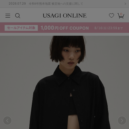
2026.07.29
令和8年熊本地震 被災地への支援に関して
0
MEN
MEN
KIDS
KIDS
BABY
BABY
BEAUTY
BEAUTY
LIFE STYLE
LIFE STYLE
検索
お気
カー
に入
ト
り
(715)
(3074)
B
C
D
E
F
G
I
J
K
L
M
N
ス/ドレス (1179)
P
Q
R
S
T
U
(570)
その
W
X
Y
Z
他
890)
ルームウェア (535)
ACYM
アシーム
(121)