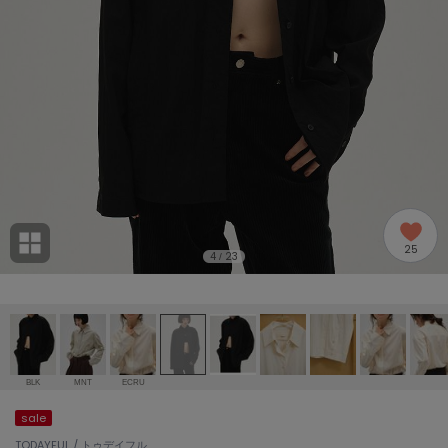
adidas
アディダス
(2005)
adidas by Stella McCartney
アディダス バイ ステラマッカートニー
916)
ALLISON BROWN
アリソンブラウン
07)
amabro
アマブロ
リー (664)
Ame no chi Hare
25
アメノチハレ
4
23
/
ョン雑貨 (865)
AMOMMA
アモマ
/ランジェリー (127)
ánuans
ェア (121)
アニュアンス
BLK
MNT
ECRU
ànuke
sale
 (124)
アンヌーク
TODAYFUL / トゥデイフル