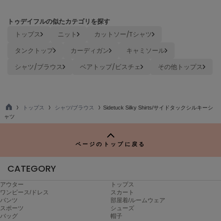
ヌル
トゥデイフルの似たカテゴリを探す
トップス
ニット
カットソー/Tシャツ
On
タンクトップ
カーディガン
キャミソール
オン
シャツ/ブラウス
ベアトップ/ビスチェ
その他トップス
Onitsuka Tiger
オニツカ タイガー
ORGUE
オルグ
トップス
シャツ/ブラウス
Sidetuck Silky Shirts/サイドタックシルキーシ
TO
ャツ
P
ORR
オル
ページのトップに戻る
CATEGORY
PATRICK
パトリック
アウター
トップス
ワンピース/ドレス
スカート
パンツ
部屋着/ルームウェア
Philly chocolate
フィリーチョコレート
スポーツ
シューズ
バッグ
帽子