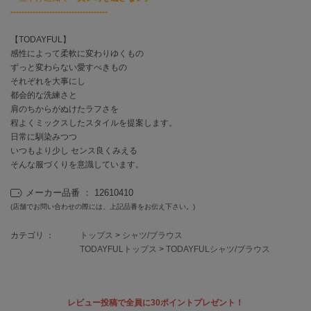
EIMY ISTOIRE
-----------------------------------
エイミー イストワール
【TODAYFUL】
emmi
エミ
感性によって柔軟に変わりゆくもの
ずっと変わらない愛すべきもの
それぞれを大事にし
emmi atelier
エミ アトリエ
都会的な洗練さと
肩のちからがぬけたラフさを
emmi yoga
程よくミックスしたスタイルを提案します。
エミヨガ
日常に馴染みつつ
いつもより少し センス良くみえる
ETRÉ TOKYO
そんな服づくりを意識しています。
エトレトウキョウ
メーカー品番 ： 12610410
ey
(店舗でお問い合わせの際には、上記品番をお伝え下さい。)
アイ
カテゴリ ：
トップス
>
シャツ/ブラウス
TODAYFULトップス
>
TODAYFULシャツ/ブラウス
FILA
フィラ
レビュー投稿で全員に30ポイントプレゼント！
FRAY I.D