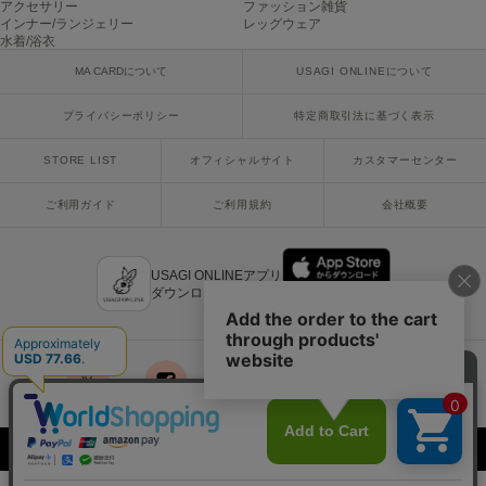
アクセサリー
ファッション雑貨
poláura
インナー/ランジェリー
レッグウェア
ポローラ
水着/浴衣
MA CARDについて
USAGI ONLINEについて
PUMA
プーマ
プライバシーポリシー
特定商取引法に基づく表示
STORE LIST
オフィシャルサイト
カスタマーセンター
Reebok
リーボック
ご利用ガイド
ご利用規約
会社概要
USAGI ONLINEアプリ
SALOMON
サロモン
ダウンロードはこちら
sanrio house
サンリオハウス
SESAME STREET MARKET
x
facebook
instagram
LINE
mail
セサミストリートマーケット
Copyright © 2018 Usagi Online Co.,Ltd. All Rights Reserved.
SHAKA
シャカ