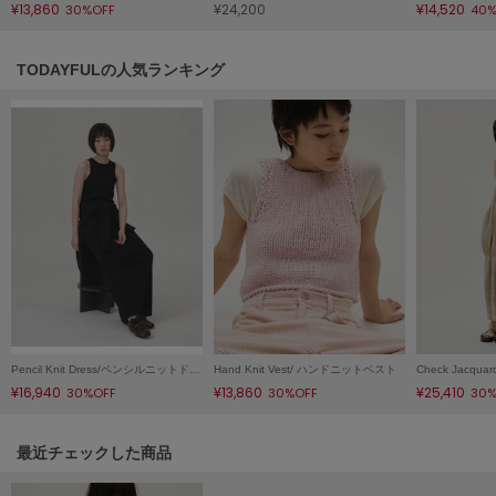
¥13,860
¥24,200
¥14,520
30%OFF
40%
LILY BROWN
リリーブラウン
TODAYFULの人気ランキング
LILY BROWN Lingerie
リリーブラウンランジェリー
LITTLE UNION TOKYO
リトルユニオン トウキョウ
made of Organics
メイドオブオーガニクス
MICHU COQUETTE
ミチュ コケット
Pencil Knit Dress/ペンシルニットドレス
Hand Knit Vest/ ハンドニットベスト
MIESROHE
¥16,940
¥13,860
¥25,410
30%OFF
30%OFF
30%
ミースロエ
miies miim
関連記事
最近チェックした商品
ミーエスミーム