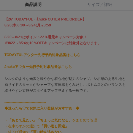
商品説明
サイズ／詳細
célon
セロン
【26' TODAYFUL・ànuke OUTER PRE ORDER】
8/20(木)0:00～8/24(月)23:59
Clarks Premium
クラークス
8/20～8/21はポイント22％還元キャンペーン対象！
※8/22～8/24の10％OFFキャンペーンは対象外となります。
CODE A
コードエー
TODAYFULアウター先行予約対象品番はこちら
COLE HAAN
ànukeアウター先行予約対象品番はこちら
コール ハーン
シルクのような光沢と軽やかな着心地が魅力のシャツ。シボ感のある生地と
CONVERSE
コンバース
両サイドのタックがシャープな立体感をうみだし、ボトムスとのバランスも
取りやすい丈感がスタイルアップ見えする一枚です。
-----------------------------------
DANSKIN
◆迷ったら♡でお気に入り登録がおすすめ！◆
ダンスキン
・
「あとで見たい」「ちょっと気になる」
をまとめて管理
・在庫わずかの通知で
「買い逃し回避」
・値下げ通知で
「買い時を逃さない」