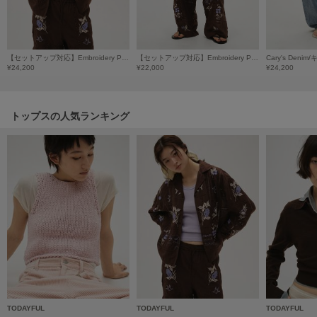
HUNTER
ハンター
HOKA ONEONE
ホカ オネオネ
【セットアップ対応】Embroidery Patchwork Shirts/エンブロイダリーパッチワークシャツ
【セットアップ対応】Embroidery Patchwork Trousers/エンブロイダリーパッチワークトラウザーズ
Cary's Den
¥24,200
¥22,000
¥24,200
KEEN
トップスの人気ランキング
キーン
LAATO
ラート
le
ル
le coq sportif
ルコックスポルティフ
LeSportsac
レスポートサック
TODAYFUL
TODAYFUL
TODAYFUL