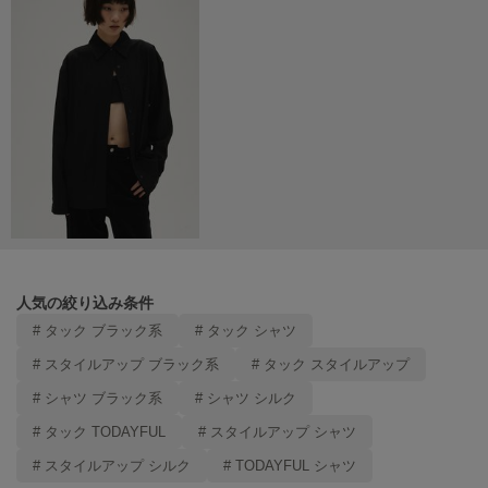
Mila Owen
ミラオーウェン
MOIGE
モワージュ
MUCHA
ミュシャ
NEW Balance
ニューバランス
nezu
人気の絞り込み条件
ネズ
# タック ブラック系
# タック シャツ
NIKE
# スタイルアップ ブラック系
# タック スタイルアップ
ナイキ
# シャツ ブラック系
# シャツ シルク
NOWNS
# タック TODAYFUL
# スタイルアップ シャツ
ナウンス
# スタイルアップ シルク
# TODAYFUL シャツ
null.