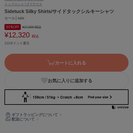
トップス
シャツ/ブラウス
ASICS
アシックス
Sidetuck Silky Shirts/サイドタックシルキーシャツ
セール│sale
30%
OFF
¥17,600
税込
¥12,320
Ballelite
税込
バレリット
112ポイント還元
BANDOLIER
バンドリヤー
カートに入れる
Barbour
バブアー
お気に入りに追加する
Beyond Closet
ビヨンドクローゼット
159cm / 51kg
Crotch +9cm
Find your size
Calvin Klein
ギフトラッピングについて
カルバン・クライン
配送について
CELFORD
セルフォード