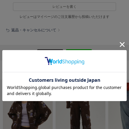
フレイアイディー
レビューを書く
FURFUR
レビューはマイページのご注文履歴から投稿いただけます
ファーファー
返品・キャンセルについて
gelato pique
ジェラート ピケ
リポストする
LINEで送る
GELATO PIQUE CAT&DOG
ジェラート ピケ キャットアンドドッグ
gelato pique Sleep
おすすめ商品
ジェラート ピケ スリープ
GRAMICCI
グラミチ
Henon.
へノン