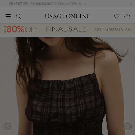
2026.07.29
令和8年熊本地震 被災地への支援に関して
0
MEN
MEN
KIDS
KIDS
BABY
BABY
BEAUTY
BEAUTY
LIFE STYLE
LIFE STYLE
検索
お気
カー
に入
ト
り
(674)
(2888)
B
C
D
E
F
G
I
J
K
L
M
N
ス/ドレス (1134)
P
Q
R
S
T
U
(543)
その
W
X
Y
Z
他
847)
ルームウェア (534)
ACYM
アシーム
(121)