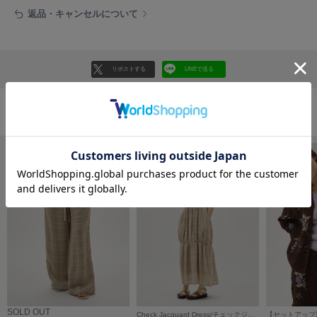
フレイアイディー
返品・キャンセルについて
FURFUR
ファーファー
リポストする
LINEで送る
gelato pique
ジェラート ピケ
おすすめ商品
GELATO PIQUE CAT&DOG
ジェラート ピケ キャットアンドドッグ
gelato pique Sleep
ジェラート ピケ スリープ
GRAMICCI
グラミチ
Henon.
へノン
SOLD OUT
Check Jacquard Dress/チェックジャカードドレス