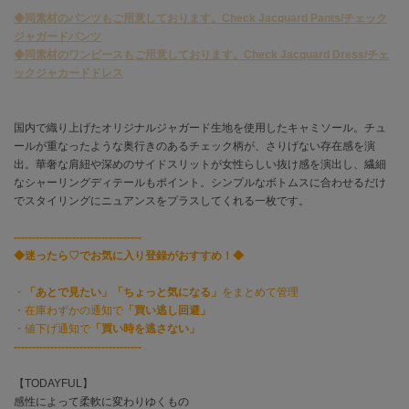
◆同素材のパンツもご用意しております。Check Jacquard Pants/チェック
ジャガードパンツ
célon
セロン
◆同素材のワンピースもご用意しております。Check Jacquard Dress/チェ
ックジャカードドレス
Clarks Premium
クラークス
国内で織り上げたオリジナルジャガード生地を使用したキャミソール。チュ
CODE A
ールが重なったような奥行きのあるチェック柄が、さりげない存在感を演
コードエー
出。華奢な肩紐や深めのサイドスリットが女性らしい抜け感を演出し、繊細
なシャーリングディテールもポイント。シンプルなボトムスに合わせるだけ
COLE HAAN
でスタイリングにニュアンスをプラスしてくれる一枚です。
コール ハーン
-----------------------------------
CONVERSE
◆迷ったら♡でお気に入り登録がおすすめ！◆
コンバース
・
「あとで見たい」「ちょっと気になる」
をまとめて管理
・在庫わずかの通知で
「買い逃し回避」
・値下げ通知で
「買い時を逃さない」
DANSKIN
ダンスキン
-----------------------------------
【TODAYFUL】
感性によって柔軟に変わりゆくもの