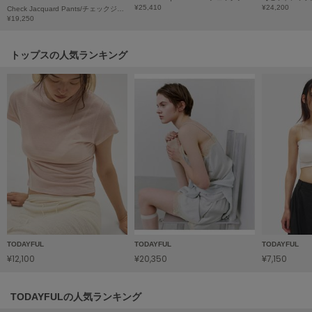
HUNTER
¥25,410
¥24,200
Check Jacquard Pants/チェックジャガードパンツ
ハンター
¥19,250
HOKA ONEONE
トップスの人気ランキング
ホカ オネオネ
KEEN
キーン
LAATO
ラート
le
ル
TODAYFUL
TODAYFUL
TODAYFUL
le coq sportif
¥12,100
¥20,350
¥7,150
ルコックスポルティフ
LeSportsac
TODAYFULの人気ランキング
レスポートサック