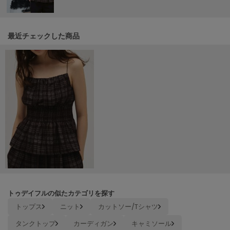
Mila Owen
ミラオーウェン
MOIGE
最近チェックした商品
モワージュ
MUCHA
ミュシャ
NEW Balance
ニューバランス
nezu
ネズ
NIKE
ナイキ
トゥデイフルの似たカテゴリを探す
NOWNS
トップス
ニット
カットソー/Tシャツ
ナウンス
タンクトップ
カーディガン
キャミソール
null.