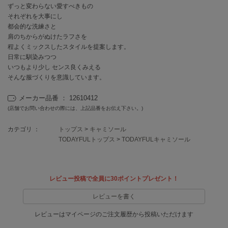
EIMY ISTOIRE
ずっと変わらない愛すべきもの
エイミー イストワール
それぞれを大事にし
都会的な洗練さと
emmi
肩のちからがぬけたラフさを
エミ
程よくミックスしたスタイルを提案します。
日常に馴染みつつ
emmi atelier
エミ アトリエ
いつもより少し センス良くみえる
そんな服づくりを意識しています。
emmi yoga
エミヨガ
メーカー品番 ： 12610412
(店舗でお問い合わせの際には、上記品番をお伝え下さい。)
ETRÉ TOKYO
エトレトウキョウ
カテゴリ ：
トップス
>
キャミソール
TODAYFULトップス
>
TODAYFULキャミソール
ey
アイ
レビュー投稿で全員に30ポイントプレゼント！
FILA
レビューを書く
フィラ
レビューはマイページのご注文履歴から投稿いただけます
FRAY I.D