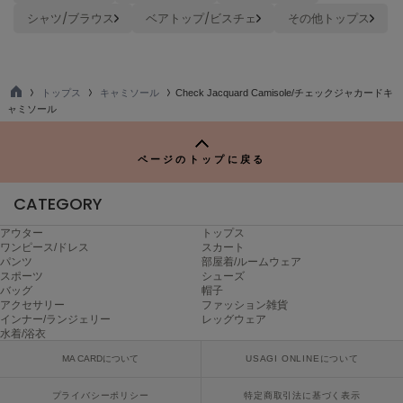
ヌル
シャツ/ブラウス
ベアトップ/ビスチェ
その他トップス
On
オン
トップス
キャミソール
Check Jacquard Camisole/チェックジャカードキ
TO
ャミソール
P
Onitsuka Tiger
オニツカ タイガー
ページのトップに戻る
ORGUE
オルグ
CATEGORY
ORR
アウター
トップス
オル
ワンピース/ドレス
スカート
パンツ
部屋着/ルームウェア
スポーツ
シューズ
バッグ
帽子
アクセサリー
ファッション雑貨
PATRICK
インナー/ランジェリー
レッグウェア
パトリック
水着/浴衣
MA CARDについて
USAGI ONLINEについて
Philly chocolate
フィリーチョコレート
プライバシーポリシー
特定商取引法に基づく表示