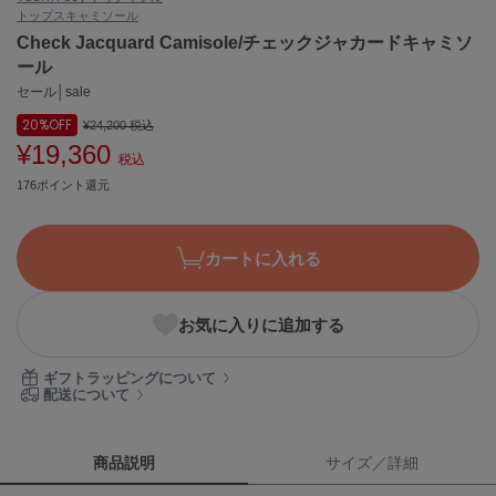
トップス
キャミソール
ASICS
アシックス
Check Jacquard Camisole/チェックジャカードキャミソ
ール
セール│sale
20%
OFF
Ballelite
¥24,200
税込
バレリット
¥19,360
税込
176ポイント還元
BANDOLIER
バンドリヤー
Barbour
カートに入れる
バブアー
Beyond Closet
お気に入りに追加する
ビヨンドクローゼット
ギフトラッピングについて
配送について
Calvin Klein
カルバン・クライン
商品説明
サイズ／詳細
CELFORD
セルフォード