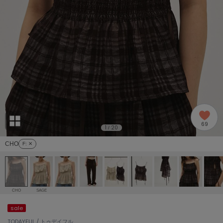
adidas
アディダス
(1978)
adidas by Stella McCartney
アディダス バイ ステラマッカートニー
887)
ALLISON BROWN
アリソンブラウン
97)
amabro
アマブロ
リー (645)
Ame no chi Hare
69
アメノチハレ
1
20
/
ョン雑貨 (850)
CHO
F
: ✕
AMOMMA
アモマ
/ランジェリー (127)
ánuans
ェア (119)
アニュアンス
CHO
SAGE
ànuke
sale
 (124)
アンヌーク
TODAYFUL / トゥデイフル