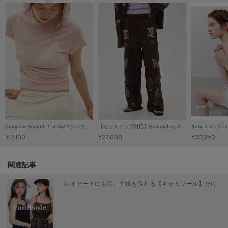
LILY BROWN
リリーブラウン
LILY BROWN Lingerie
リリーブラウンランジェリー
LITTLE UNION TOKYO
リトルユニオン トウキョウ
made of Organics
メイドオブオーガニクス
Compact Smooth T-shirts/コンパクトスムースTシャツ
【セットアップ対応】Embroidery Patchwork Trousers/エンブロイダリーパッチワークトラウザーズ
¥12,100
¥22,000
¥20,350
MICHU COQUETTE
ミチュ コケット
関連記事
MIESROHE
ミースロエ
レイヤードにも◎。主役を張れる【キャミソール】だけ
miies miim
ミーエスミーム