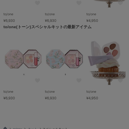
ハンター
HOKA ONEONE
to/one
to/one
to/one
ホカ オネオネ
¥6,930
¥6,930
¥4,950
to/one(トーン)スペシャルキットの最新アイテム
KEEN
キーン
LAATO
ラート
le
ル
to/one
to/one
to/one
¥6,930
¥6,930
¥4,950
le coq sportif
ルコックスポルティフ
LeSportsac
レスポートサック
to/one
キット
スペシャルキット