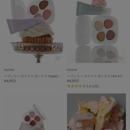
ASICS
アシックス
Ballelite
バレリット
BANDOLIER
バンドリヤー
Barbour
バブアー
to/one
to/one
ヘブンリ― スイーツ ボックス Sugary Dream ＆ Fluffy Charm
ヘブンリ― スイーツ ボックス Like a Fairy Tale ＆ Salted Toffee
¥4,950
¥4,950
Beyond Closet
ビヨンドクローゼット
5.0 (1件)
Calvin Klein
カルバン・クライン
CELFORD
セルフォード