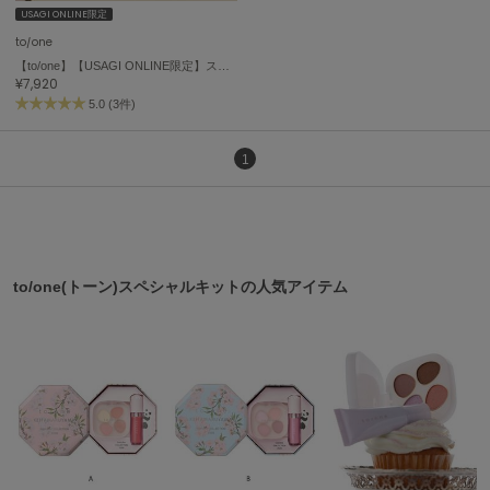
USAGI ONLINE限定
FURFUR
to/one
ファーファー
【to/one】【USAGI ONLINE限定】スキンケアキット
¥7,920
5.0 (3件)
gelato pique
ジェラート ピケ
1
GELATO PIQUE CAT&DOG
ジェラート ピケ キャットアンドドッグ
gelato pique Sleep
ジェラート ピケ スリープ
to/one(トーン)スペシャルキットの人気アイテム
GRAMICCI
グラミチ
Henon.
へノン
HUNTER