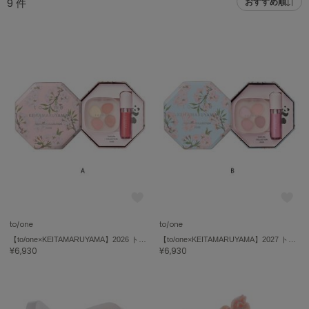
9
件
おすすめ順
adidas
アディダス
(1978)
adidas by Stella McCartney
アディダス バイ ステラマッカートニー
887)
ALLISON BROWN
アリソンブラウン
97)
amabro
アマブロ
リー (645)
Ame no chi Hare
ョン雑貨 (850)
アメノチハレ
AMOMMA
/ランジェリー (127)
アモマ
to/one
to/one
【to/one×KEITAMARUYAMA】2026 トーン サクラ デュオ A ＜限定品＞
【to/one×KEITAMARUYAMA】2027 トーン サクラ デュオ B ＜限定品＞
ánuans
ェア (119)
¥6,930
¥6,930
アニュアンス
 (124)
ànuke
アンヌーク