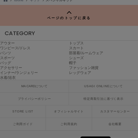
LILY BROWN
TO
リリーブラウン
P
ページのトップに戻る
LILY BROWN Lingerie
リリーブラウンランジェリー
CATEGORY
LITTLE UNION TOKYO
リトルユニオン トウキョウ
アウター
トップス
ワンピース/ドレス
スカート
パンツ
部屋着/ルームウェア
スポーツ
シューズ
バッグ
帽子
made of Organics
アクセサリー
ファッション雑貨
メイドオブオーガニクス
インナー/ランジェリー
レッグウェア
水着/浴衣
MICHU COQUETTE
ミチュ コケット
MA CARDについて
USAGI ONLINEについて
プライバシーポリシー
特定商取引法に基づく表示
MIESROHE
ミースロエ
STORE LIST
オフィシャルサイト
カスタマーセンター
miies miim
ミーエスミーム
ご利用ガイド
ご利用規約
会社概要
Mila Owen