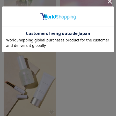
エイミー イストワール
emmi
エミ
USAGI ONLINE限定
USAGI ONLINE限定
to/one
to/one
emmi atelier
【to/one】USAGI ONLINE限定 UVケアキット
【to/one】USAGI ONLINE限定 カラーメイクキット
エミ アトリエ
¥6,930
¥4,004
5.0 (1件)
emmi yoga
エミヨガ
ETRÉ TOKYO
エトレトウキョウ
ey
アイ
FILA
フィラ
FRAY I.D
フレイアイディー