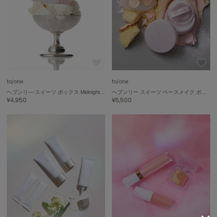
célon
セロン
Clarks Premium
クラークス
CODE A
コードエー
to/one
to/one
ヘブンリ― スイーツ ボックス Midnight Fantasy ＆ Full of Sweet
ヘブンリー スイーツ ベースメイク ボックス
¥4,950
¥5,500
COLE HAAN
コール ハーン
CONVERSE
コンバース
DANSKIN
ダンスキン
EIMY ISTOIRE