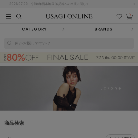
2026.07.29
令和8年熊本地震 被災地への支援に関して
0
MEN
MEN
KIDS
KIDS
BABY
BABY
BEAUTY
BEAUTY
LIFE STYLE
LIFE STYLE
検索
お気
カー
CATEGORY
BRANDS
に入
ト
り
(674)
何かお探しですか？
(2888)
B
C
D
E
F
G
I
J
K
L
M
N
ス/ドレス (1134)
P
Q
R
S
T
U
(543)
その
W
X
Y
Z
他
847)
ルームウェア (534)
商品検索
ACYM
アシーム
(121)