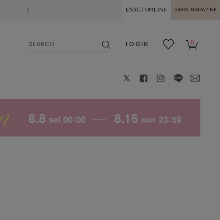
2026.07.28
熊本県熊本地方を震源とする地震の影響によ
USAGI ONLINE
USAGI
0
LOGIN
MAGAZINE
検
お気
カー
索
に入
ト
り
X
facebook
instagram
LINE
mail