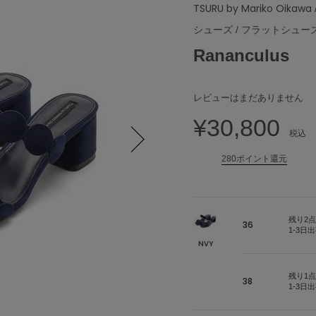
TSURU by Mariko Oikawa
シューズ
/
フラットシュー
Rananculus
レビューはまだありません
¥30,800
税込
280ポイント還元
Next
残り2点
36
1-3日
NVY
残り1点
38
1-3日