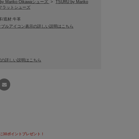
by Mariko Oikawaシューズ
>
TSURU by Mariko
waフラットシューズ
革/底材:牛革
ナブルアイコン表示の詳しい説明はこちら
記の詳しい説明はこちら
友達に
教える
に30ポイントプレゼント！