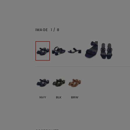
IMAGE
1
/
8
NVY
BLK
BRW