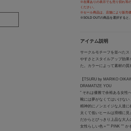
※在庫ありの表示でも売り切れ等
ください。
※セール商品は、店舗により販売
※SOLD OUTの商品を選択する
アイテム説明
サークルモチーフを並べたス
やすさとスタイルアップ効果
た。カラーによって素材の質
【TSURU by MARIKO OIK
DRAMATIZE YOU
“ それは優雅で余裕ある女性
靴には夢がなくてはいけない.
精神的にノンエイジな人達に
太くて低いヒールは滑稽に見
だからとびっきり上品な大人の
女性らしい色＝"" PINK "