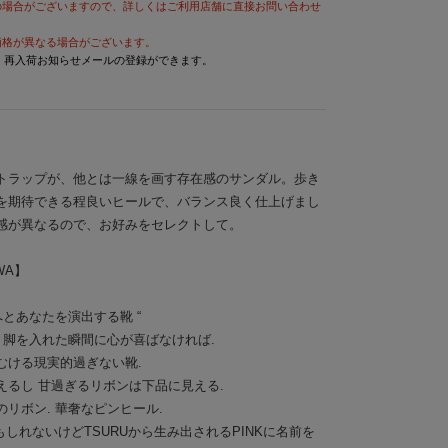
の場合がございますので、詳しくはご利用店舗に直接お問い合わせ
価格が異なる場合がございます。
と、再入荷お知らせメールの登録ができます。
トラップが、他とは一線を画す存在感のサンダル。歩き
を期待できる程良いヒールで、バランス良く仕上げまし
感が異なるので、お好みをセレクトして。
AWA】
へとあなたを演出する靴 “
 脚を入れた瞬間に心が喜ばなければ.
むける現実的過ぎない靴.
えるし 甘過ぎるリボンは下品に見える.
リボン. 華奢なピンヒール.
" かもしれないけどTSURUから生み出されるPINKに名前を