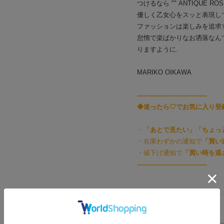
つけるなら "" ANTIQUE ROSE
優しく乙女心をスッと表現して
ファッションは楽しみを追求
怠惰で楽ばかりなお洒落なん
りますように.
MARIKO OIKAWA
-----------------------------------
◆迷ったら♡でお気に入り登
・
「あとで見たい」「ちょっ
・在庫わずかの通知で
「買い
・値下げ通知で
「買い時を逃
-----------------------------------
アイテムサイズ