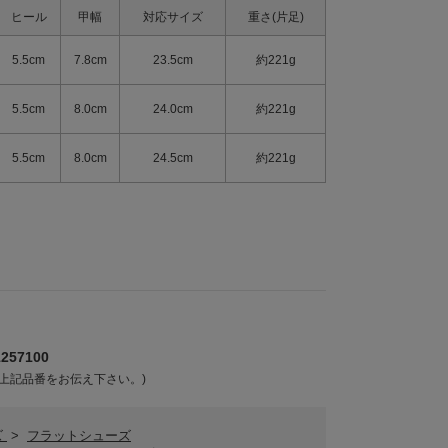
ヒール
甲幅
対応サイズ
重さ(片足)
5.5cm
7.8cm
23.5cm
約221g
5.5cm
8.0cm
24.0cm
約221g
5.5cm
8.0cm
24.5cm
約221g
57100
上記品番をお伝え下さい。)
ズ
>
フラットシューズ