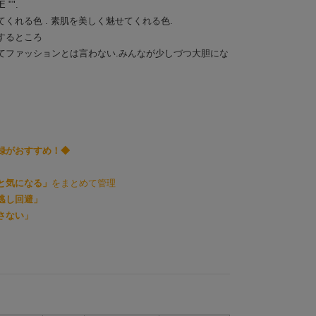
 "".
くれる色 . 素肌を美しく魅せてくれる色.
するところ
てファッションとは言わない.みんなが少しづつ大胆にな
録がおすすめ！◆
と気になる」
をまとめて管理
逃し回避」
さない」