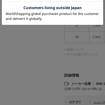
サイズ表記
ソール
36
1.3cm
37
1.3cm
38
1.3cm
> 返品について
> サイズの測り方について
詳細情報
メーカー品番 ： WW-12
(店舗でお問い合わせの際には、
カテゴリ
シュー