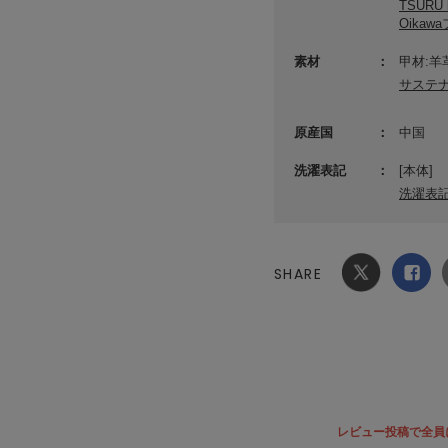
TSURU 
Oika
素材
甲材:羊
サステ
原産国
中国
洗濯表記
[本体]
洗濯表
SHARE
Xでシ
facebook
ェア
でシェ
ア
レビュー投稿で全員