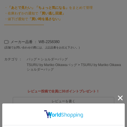
EIMY ISTOIRE
エイミー イストワール
・
「あとで見たい」「ちょっと気になる」
をまとめて管理
・在庫わずかの通知で
「買い逃し回避」
emmi
・値下げ通知で
「買い時を逃さない」
エミ
-----------------------------------
emmi atelier
エミ アトリエ
メーカー品番 ： WB-2258380
(店舗でお問い合わせの際には、上記品番をお伝え下さい。)
emmi yoga
エミヨガ
カテゴリ ：
バッグ
>
ショルダーバッグ
TSURU by Mariko Oikawaバッグ
>
TSURU by Mariko Oikawa
ETRÉ TOKYO
ショルダーバッグ
エトレトウキョウ
ey
アイ
レビュー投稿で全員に30ポイントプレゼント！
レビューを書く
FILA
レビューはマイページのご注文履歴から投稿いただけます
フィラ
FRAY I.D
返品・キャンセルについて