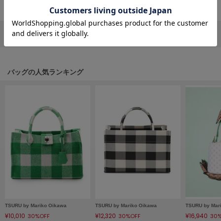
フレイアイディー
FURFUR
ファーファー
リポストする
LINEで送る
gelato pique
バッグの人気ランキング
ジェラート ピケ
GELATO PIQUE CAT&DOG
ジェラート ピケ キャットアンドドッグ
gelato pique Sleep
ジェラート ピケ スリープ
GRAMICCI
グラミチ
Henon.
へノン
TSURU by Mariko Oikawa
TSURU by Mariko Oikawa
TSURU by Mar
¥10,010
¥12,320
¥16,940
30%OFF
30%OFF
30