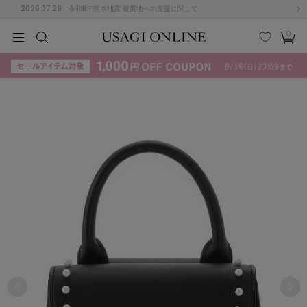
2026.07.29
令和8年熊本地震 被災地への支援に関して
0
MEN
MEN
KIDS
KIDS
BABY
BABY
BEAUTY
BEAUTY
LIFE STYLE
LIFE STYLE
検索
お気
カー
に入
ト
り
(715)
(3074)
B
C
D
E
F
G
I
J
K
L
M
N
ス/ドレス (1179)
P
Q
R
S
T
U
(570)
その
W
X
Y
Z
他
890)
ルームウェア (535)
ACYM
アシーム
(121)