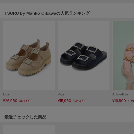
HUNTER
ハンター
TSURU by Mariko Oikawaの人気ランキング
HOKA ONEONE
ホカ オネオネ
KEEN
キーン
LAATO
ラート
le
ル
Lala
Viga
Epimedium
¥26,950
¥15,950
¥19,800
30%OFF
50%OFF
40
le coq sportif
ルコックスポルティフ
関連記事
最近チェックした商品
LeSportsac
レスポートサック