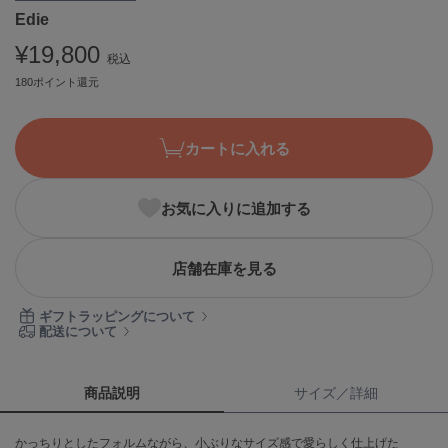
Edie
ASICS
アシックス
¥19,800
税込
180ポイント還元
Ballelite
バレリット
カートに入れる
BANDOLIER
バンドリヤー
お気に入りに追加する
Barbour
バブアー
店舗在庫を見る
Beyond Closet
ビヨンドクローゼット
ギフトラッピングについて
配送について
Calvin Klein
カルバン・クライン
商品説明
サイズ／詳細
CELFORD
かっちりとしたフォルムながら、小ぶりなサイズ感で愛らしく仕上げた
セルフォード