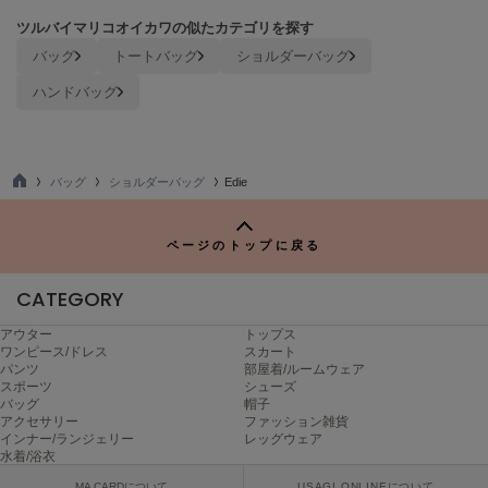
Mila Owen
ミラオーウェン
ツルバイマリコオイカワの似たカテゴリを探す
バッグ
トートバッグ
ショルダーバッグ
MOIGE
モワージュ
ハンドバッグ
MUCHA
ミュシャ
バッグ
ショルダーバッグ
Edie
TO
P
NEW Balance
ページのトップに戻る
ニューバランス
CATEGORY
nezu
ネズ
アウター
トップス
ワンピース/ドレス
スカート
NIKE
パンツ
部屋着/ルームウェア
ナイキ
スポーツ
シューズ
バッグ
帽子
NOWNS
アクセサリー
ファッション雑貨
ナウンス
インナー/ランジェリー
レッグウェア
水着/浴衣
null.
MA CARDについて
USAGI ONLINEについて