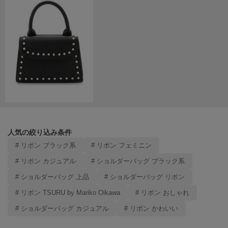
LILY BROWN
リリーブラウン
LILY BROWN Lingerie
リリーブラウンランジェリー
LITTLE UNION TOKYO
リトルユニオン トウキョウ
made of Organics
メイドオブオーガニクス
人気の絞り込み条件
# リボン ブラック系
# リボン フェミニン
MICHU COQUETTE
ミチュ コケット
# リボン カジュアル
# ショルダーバッグ ブラック系
MIESROHE
# ショルダーバッグ 上品
# ショルダーバッグ リボン
ミースロエ
# リボン TSURU by Mariko Oikawa
# リボン おしゃれ
miies miim
# ショルダーバッグ カジュアル
# リボン かわいい
ミーエスミーム