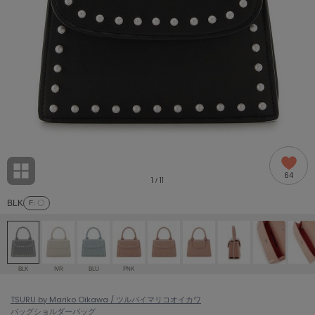
adidas
アディダス
(2005)
adidas by Stella McCartney
アディダス バイ ステラマッカートニー
916)
ALLISON BROWN
アリソンブラウン
07)
amabro
アマブロ
リー (664)
Ame no chi Hare
64
アメノチハレ
1
11
/
ョン雑貨 (865)
BLK
F
: 〇
AMOMMA
アモマ
/ランジェリー (127)
ánuans
ェア (121)
アニュアンス
BLK
IVR
BLU
PNK
ànuke
 (124)
TSURU by Mariko Oikawa / ツルバイマリコオイカワ
アンヌーク
バッグ
ショルダーバッグ