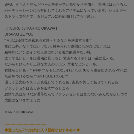
BAG。きちんと並んだパールモチーフが華やかさを加え、普段にはもちろん
パーティーシーンにも対応してくれるアイテムになっています。ショルダー
célon
ストラップ付きで、カジュアルに斜め掛けしても可愛い。
セロン
【TSURU by MARIKO OIKAWA】
Clarks Premium
クラークス
DRAMATIZE YOU
“ それは優雅で余裕ある女性へとあなたを演出する靴 “
靴には夢がなくてはいけない. 脚を入れた瞬間に心が喜ばなければ.
CODE A
コードエー
精神的にノンエイジな人達にむける現実的過ぎない靴.
太くて低いヒールは滑稽に見えるし 甘過ぎるリボンは下品に見える.
COLE HAAN
だからとびっきり上品な大人のリボン. 華奢なピンヒール.
コール ハーン
女性らしい色＝"" PINK "" かもしれないけどTSURUから生み出されるPINKに
名前をつけるなら "" ANTIQUE ROSE "".
CONVERSE
優しく乙女心をスッと表現してくれる色 . 素肌を美しく魅せてくれる色.
コンバース
ファッションは楽しみを追求するところ
怠惰で楽ばかりなお洒落なんてファッションとは言わない.みんなが少しづつ
大胆になりますように.
DANSKIN
ダンスキン
MARIKO OIKAWA
-----------------------------------
◆迷ったら♡でお気に入り登録がおすすめ！◆