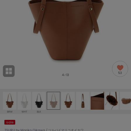
adidas
アディダス
(2005)
adidas by Stella McCartney
アディダス バイ ステラマッカートニー
916)
ALLISON BROWN
アリソンブラウン
07)
amabro
アマブロ
リー (664)
Ame no chi Hare
53
アメノチハレ
4
13
/
ョン雑貨 (865)
AMOMMA
アモマ
/ランジェリー (127)
ánuans
ェア (121)
アニュアンス
BRW
WHT
BLK
ànuke
sale
 (124)
アンヌーク
TSURU by Mariko Oikawa / ツルバイマリコオイカワ