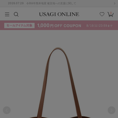
2026.07.29
令和8年熊本地震 被災地への支援に関して
0
MEN
MEN
KIDS
KIDS
BABY
BABY
BEAUTY
BEAUTY
LIFE STYLE
LIFE STYLE
検索
お気
カー
に入
ト
り
(715)
(3074)
B
C
D
E
F
G
I
J
K
L
M
N
ス/ドレス (1179)
P
Q
R
S
T
U
(570)
その
W
X
Y
Z
他
890)
ルームウェア (535)
ACYM
アシーム
(121)