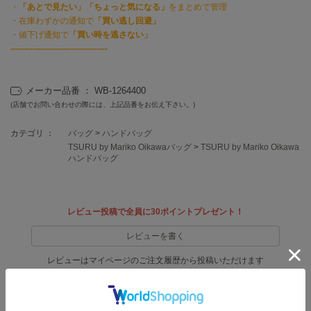
EIMY ISTOIRE
・
「あとで見たい」「ちょっと気になる」
をまとめて管理
エイミー イストワール
・在庫わずかの通知で
「買い逃し回避」
・値下げ通知で
「買い時を逃さない」
emmi
-----------------------------------
エミ
emmi atelier
メーカー品番 ： WB-1264400
エミ アトリエ
(店舗でお問い合わせの際には、上記品番をお伝え下さい。)
emmi yoga
エミヨガ
カテゴリ ：
バッグ
>
ハンドバッグ
TSURU by Mariko Oikawaバッグ
>
TSURU by Mariko Oikawa
ハンドバッグ
ETRÉ TOKYO
エトレトウキョウ
ey
アイ
レビュー投稿で全員に30ポイントプレゼント！
レビューを書く
レビューはマイページのご注文履歴から投稿いただけます
FILA
フィラ
返品・キャンセルについて
FRAY I.D