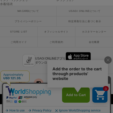
インナー/ランジェリー
レッグウェア
ヌル
水着/浴衣
MA CARDについて
USAGI ONLINEについて
プライバシーポリシー
特定商取引法に基づく表示
On
オン
STORE LIST
オフィシャルサイト
カスタマーセンター
Onitsuka Tiger
オニツカ タイガー
ご利用ガイド
ご利用規約
会社概要
ORGUE
オルグ
USAGI ONLINEアプリ
ダウンロードはこちら
ORR
オル
PATRICK
x
facebook
instagram
LINE
mail
パトリック
Copyright © 2018 Usagi Online Co.,Ltd. All Rights Reserved.
Philly chocolate
フィリーチョコレート
¥19,250
カートに入れる
税込