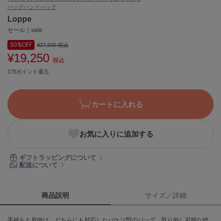
バッグ
ハンドバッグ
ASICS
アシックス
Loppe
セール｜sale
30%
OFF
¥27,500
税込
¥19,250
Ballelite
税込
バレリット
175ポイント還元
BANDOLIER
バンドリヤー
カートに入れる
Barbour
バブアー
お気に入りに追加する
Beyond Closet
ビヨンドクローゼット
ギフトラッピングについて
配送について
Calvin Klein
カルバン・クライン
商品説明
サイズ／詳細
CELFORD
手持ちと肩掛け、どちらにも対応したバケツ型のバッグ。取り外し可能な総
セルフォード