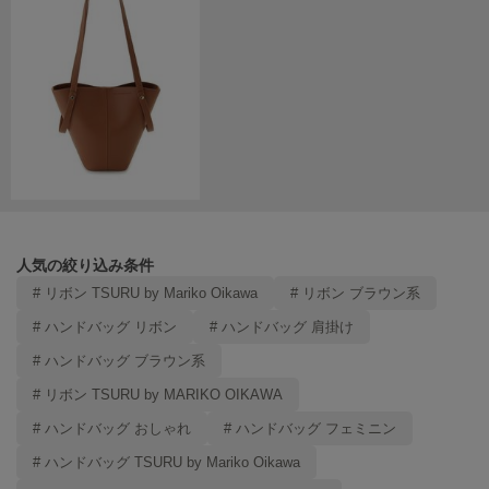
LILY BROWN
リリーブラウン
LILY BROWN Lingerie
リリーブラウンランジェリー
LITTLE UNION TOKYO
リトルユニオン トウキョウ
made of Organics
人気の絞り込み条件
メイドオブオーガニクス
# リボン TSURU by Mariko Oikawa
# リボン ブラウン系
MICHU COQUETTE
# ハンドバッグ リボン
# ハンドバッグ 肩掛け
ミチュ コケット
# ハンドバッグ ブラウン系
MIESROHE
ミースロエ
# リボン TSURU by MARIKO OIKAWA
# ハンドバッグ おしゃれ
# ハンドバッグ フェミニン
miies miim
ミーエスミーム
# ハンドバッグ TSURU by Mariko Oikawa