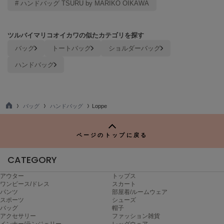
# ハンドバッグ TSURU by MARIKO OIKAWA
Mila Owen
ミラオーウェン
MOIGE
ツルバイマリコオイカワの似たカテゴリを探す
モワージュ
バッグ
トートバッグ
ショルダーバッグ
MUCHA
ハンドバッグ
ミュシャ
バッグ
ハンドバッグ
Loppe
NEW Balance
TO
ニューバランス
P
ページのトップに戻る
nezu
ネズ
CATEGORY
NIKE
ナイキ
アウター
トップス
ワンピース/ドレス
スカート
パンツ
部屋着/ルームウェア
NOWNS
スポーツ
シューズ
ナウンス
バッグ
帽子
アクセサリー
ファッション雑貨
null.