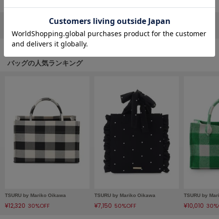
フレイアイディー
FURFUR
リポストする
LINEで送る
ファーファー
バッグの人気ランキング
gelato pique
ジェラート ピケ
GELATO PIQUE CAT&DOG
ジェラート ピケ キャットアンドドッグ
gelato pique Sleep
ジェラート ピケ スリープ
GRAMICCI
グラミチ
Henon.
TSURU by Mariko Oikawa
TSURU by Mariko Oikawa
TSURU by Mar
へノン
¥12,320
¥7,150
¥10,010
30%OFF
50%OFF
30%