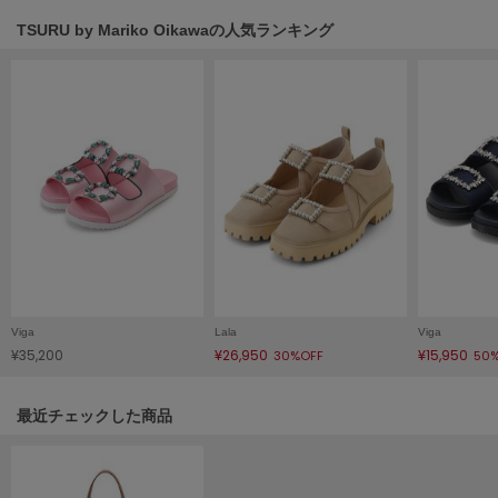
HUNTER
ハンター
TSURU by Mariko Oikawaの人気ランキング
HOKA ONEONE
ホカ オネオネ
KEEN
キーン
LAATO
ラート
Viga
Lala
Viga
le
ル
¥35,200
¥26,950
¥15,950
30%OFF
50
le coq sportif
関連記事
最近チェックした商品
ルコックスポルティフ
LeSportsac
レスポートサック