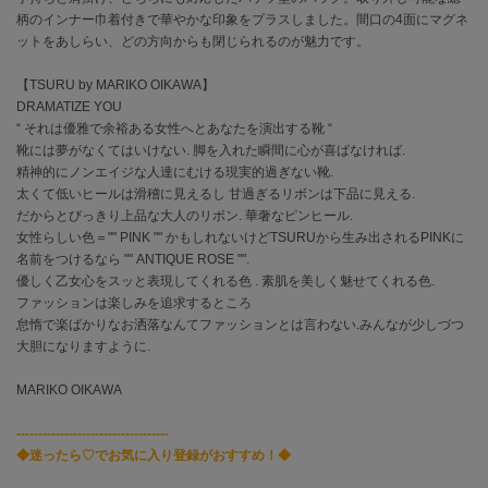
柄のインナー巾着付きで華やかな印象をプラスしました。間口の4面にマグネ
ットをあしらい、どの方向からも閉じられるのが魅力です。
célon
セロン
【TSURU by MARIKO OIKAWA】
DRAMATIZE YOU
Clarks Premium
クラークス
“ それは優雅で余裕ある女性へとあなたを演出する靴 “
靴には夢がなくてはいけない. 脚を入れた瞬間に心が喜ばなければ.
CODE A
精神的にノンエイジな人達にむける現実的過ぎない靴.
コードエー
太くて低いヒールは滑稽に見えるし 甘過ぎるリボンは下品に見える.
だからとびっきり上品な大人のリボン. 華奢なピンヒール.
COLE HAAN
女性らしい色＝"" PINK "" かもしれないけどTSURUから生み出されるPINKに
コール ハーン
名前をつけるなら "" ANTIQUE ROSE "".
優しく乙女心をスッと表現してくれる色 . 素肌を美しく魅せてくれる色.
CONVERSE
ファッションは楽しみを追求するところ
コンバース
怠惰で楽ばかりなお洒落なんてファッションとは言わない.みんなが少しづつ
大胆になりますように.
MARIKO OIKAWA
DANSKIN
ダンスキン
-----------------------------------
◆迷ったら♡でお気に入り登録がおすすめ！◆