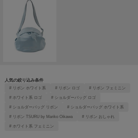
LILY BROWN
リリーブラウン
LILY BROWN Lingerie
リリーブラウンランジェリー
LITTLE UNION TOKYO
リトルユニオン トウキョウ
made of Organics
メイドオブオーガニクス
人気の絞り込み条件
# リボン ホワイト系
# リボン ロゴ
# リボン フェミニン
MICHU COQUETTE
ミチュ コケット
# ホワイト系 ロゴ
# ショルダーバッグ ロゴ
MIESROHE
# ショルダーバッグ リボン
# ショルダーバッグ ホワイト系
ミースロエ
# リボン TSURU by Mariko Oikawa
# リボン おしゃれ
miies miim
# ホワイト系 フェミニン
ミーエスミーム