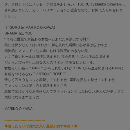
グ。フロントにはメッセージロゴをあしらい、TSURU by Mariko Oikawaらし
さを加えました。カラーバリエーションが豊富なので、お気に入りをセレク
célon
トして。
セロン
【TSURU by MARIKO OIKAWA】
Clarks Premium
クラークス
DRAMATIZE YOU
“ それは優雅で余裕ある女性へとあなたを演出する靴 “
靴には夢がなくてはいけない. 脚を入れた瞬間に心が喜ばなければ.
CODE A
コードエー
精神的にノンエイジな人達にむける現実的過ぎない靴.
太くて低いヒールは滑稽に見えるし 甘過ぎるリボンは下品に見える.
COLE HAAN
だからとびっきり上品な大人のリボン. 華奢なピンヒール.
コール ハーン
女性らしい色＝"" PINK "" かもしれないけどTSURUから生み出されるPINKに
名前をつけるなら "" ANTIQUE ROSE "".
CONVERSE
優しく乙女心をスッと表現してくれる色 . 素肌を美しく魅せてくれる色.
コンバース
ファッションは楽しみを追求するところ
怠惰で楽ばかりなお洒落なんてファッションとは言わない.みんなが少しづつ
大胆になりますように.
DANSKIN
ダンスキン
MARIKO OIKAWA
-----------------------------------
◆迷ったら♡でお気に入り登録がおすすめ！◆