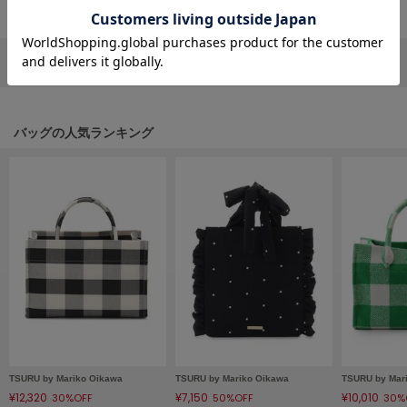
フレイアイディー
FURFUR
ファーファー
リポストする
LINEで送る
gelato pique
バッグの人気ランキング
ジェラート ピケ
GELATO PIQUE CAT&DOG
ジェラート ピケ キャットアンドドッグ
gelato pique Sleep
ジェラート ピケ スリープ
GRAMICCI
グラミチ
Henon.
へノン
TSURU by Mariko Oikawa
TSURU by Mariko Oikawa
TSURU by Mar
¥12,320
¥7,150
¥10,010
30%OFF
50%OFF
30%