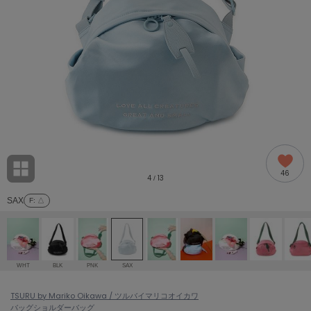
adidas
アディダス
(2005)
adidas by Stella McCartney
アディダス バイ ステラマッカートニー
916)
ALLISON BROWN
アリソンブラウン
07)
amabro
アマブロ
リー (664)
Ame no chi Hare
46
アメノチハレ
4
13
/
ョン雑貨 (865)
SAX
F
: △
AMOMMA
アモマ
/ランジェリー (127)
ánuans
ェア (121)
アニュアンス
WHT
BLK
PNK
SAX
ànuke
 (124)
TSURU by Mariko Oikawa / ツルバイマリコオイカワ
アンヌーク
バッグ
ショルダーバッグ