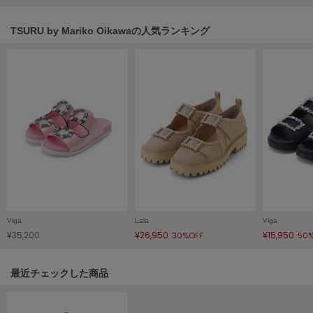
HUNTER
ハンター
TSURU by Mariko Oikawaの人気ランキング
HOKA ONEONE
ホカ オネオネ
KEEN
キーン
LAATO
ラート
le
ル
Viga
Lala
Viga
¥35,200
¥26,950
¥15,950
30%OFF
50
le coq sportif
ルコックスポルティフ
関連記事
最近チェックした商品
LeSportsac
レスポートサック