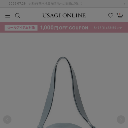
2026.07.29
令和8年熊本地震 被災地への支援に関して
0
MEN
MEN
KIDS
KIDS
BABY
BABY
BEAUTY
BEAUTY
LIFE STYLE
LIFE STYLE
検索
お気
カー
に入
ト
り
(715)
(3074)
B
C
D
E
F
G
I
J
K
L
M
N
ス/ドレス (1179)
P
Q
R
S
T
U
(570)
その
W
X
Y
Z
他
890)
ルームウェア (535)
ACYM
アシーム
(121)