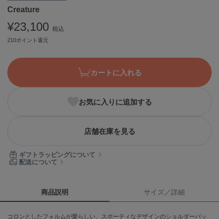
Creature
ASICS
アシックス
¥23,100
税込
210ポイント還元
Ballelite
バレリット
カートに入れる
BANDOLIER
バンドリヤー
お気に入りに追加する
Barbour
バブアー
店舗在庫を見る
Beyond Closet
ビヨンドクローゼット
ギフトラッピングについて
配送について
Calvin Klein
カルバン・クライン
商品説明
サイズ／詳細
CELFORD
コロンとしたフォルムが愛らしい、スポーティなデザインのショルダーバッ
セルフォード