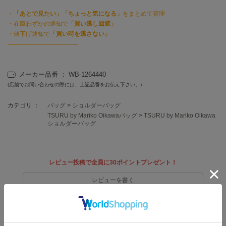
EIMY ISTOIRE
エイミー イストワール
・
「あとで見たい」「ちょっと気になる」
をまとめて管理
・在庫わずかの通知で
「買い逃し回避」
emmi
・値下げ通知で
「買い時を逃さない」
エミ
-----------------------------------
emmi atelier
エミ アトリエ
メーカー品番 ： WB-1264440
(店舗でお問い合わせの際には、上記品番をお伝え下さい。)
emmi yoga
エミヨガ
カテゴリ ：
バッグ
>
ショルダーバッグ
TSURU by Mariko Oikawaバッグ
>
TSURU by Mariko Oikawa
ETRÉ TOKYO
ショルダーバッグ
エトレトウキョウ
ey
アイ
レビュー投稿で全員に30ポイントプレゼント！
レビューを書く
FILA
レビューはマイページのご注文履歴から投稿いただけます
フィラ
FRAY I.D
返品・キャンセルについて