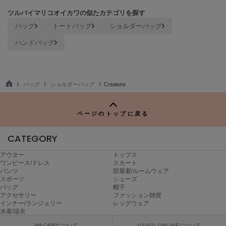
Mila Owen
ミラオーウェン
ツルバイマリコオイカワの似たカテゴリを探す
バッグ
トートバッグ
ショルダーバッグ
MOIGE
モワージュ
ハンドバッグ
MUCHA
ミュシャ
バッグ
ショルダーバッグ
Creature
TO
P
NEW Balance
ページのトップに戻る
ニューバランス
CATEGORY
nezu
ネズ
アウター
トップス
ワンピース/ドレス
スカート
NIKE
パンツ
部屋着/ルームウェア
ナイキ
スポーツ
シューズ
バッグ
帽子
NOWNS
アクセサリー
ファッション雑貨
ナウンス
インナー/ランジェリー
レッグウェア
水着/浴衣
null.
MA CARDについて
USAGI ONLINEについて