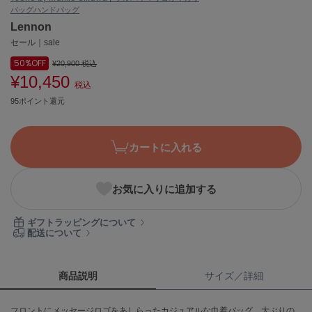
バッグ
ハンドバッグ
ASICS
アシックス
Lennon
セール｜sale
50%
OFF
¥20,900
税込
¥10,450
Ballelite
税込
バレリット
95ポイント還元
BANDOLIER
バンドリヤー
カートに入れる
Barbour
バブアー
お気に入りに追加する
Beyond Closet
ビヨンドクローゼット
ギフトラッピングについて
配送について
Calvin Klein
カルバン・クライン
商品説明
サイズ／詳細
CELFORD
フロントにメッセージロゴをあしらったカジュアルな巾着バッグ。大ぶりの
セルフォード