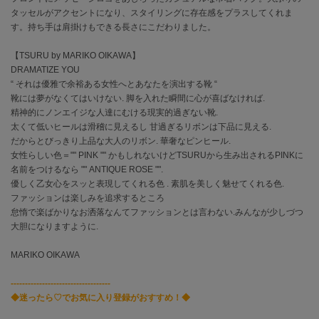
タッセルがアクセントになり、スタイリングに存在感をプラスしてくれま
す。持ち手は肩掛けもできる長さにこだわりました。
célon
セロン
【TSURU by MARIKO OIKAWA】
DRAMATIZE YOU
Clarks Premium
クラークス
“ それは優雅で余裕ある女性へとあなたを演出する靴 “
靴には夢がなくてはいけない. 脚を入れた瞬間に心が喜ばなければ.
CODE A
精神的にノンエイジな人達にむける現実的過ぎない靴.
コードエー
太くて低いヒールは滑稽に見えるし 甘過ぎるリボンは下品に見える.
だからとびっきり上品な大人のリボン. 華奢なピンヒール.
COLE HAAN
女性らしい色＝"" PINK "" かもしれないけどTSURUから生み出されるPINKに
コール ハーン
名前をつけるなら "" ANTIQUE ROSE "".
優しく乙女心をスッと表現してくれる色 . 素肌を美しく魅せてくれる色.
CONVERSE
ファッションは楽しみを追求するところ
コンバース
怠惰で楽ばかりなお洒落なんてファッションとは言わない.みんなが少しづつ
大胆になりますように.
MARIKO OIKAWA
DANSKIN
ダンスキン
-----------------------------------
◆迷ったら♡でお気に入り登録がおすすめ！◆