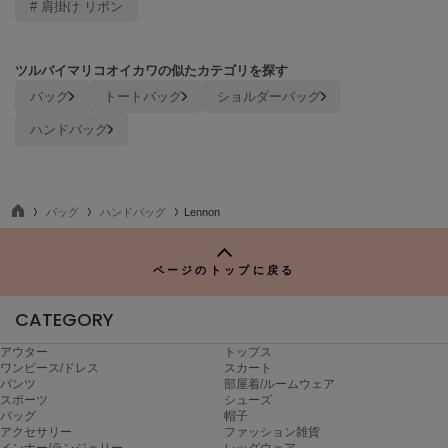
# 肩掛け リボン
Mila Owen
ミラオーウェン
MOIGE
ツルバイマリコオイカワの似たカテゴリを探す
モワージュ
バッグ
トートバッグ
ショルダーバッグ
MUCHA
ハンドバッグ
ミュシャ
バッグ
ハンドバッグ
Lennon
NEW Balance
TO
ニューバランス
P
ページのトップに戻る
nezu
ネズ
CATEGORY
NIKE
ナイキ
アウター
トップス
ワンピース/ドレス
スカート
パンツ
部屋着/ルームウェア
NOWNS
スポーツ
シューズ
ナウンス
バッグ
帽子
アクセサリー
ファッション雑貨
null.