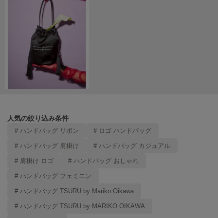
LILY BROWN
リリーブラウン
LILY BROWN Lingerie
リリーブラウンランジェリー
LITTLE UNION TOKYO
リトルユニオン トウキョウ
made of Organics
人気の絞り込み条件
メイドオブオーガニクス
# ハンドバッグ リボン
# ロゴ ハンドバッグ
MICHU COQUETTE
# ハンドバッグ 肩掛け
# ハンドバッグ カジュアル
ミチュ コケット
# 肩掛け ロゴ
# ハンドバッグ おしゃれ
MIESROHE
ミースロエ
# ハンドバッグ フェミニン
# ハンドバッグ TSURU by Mariko Oikawa
miies miim
ミーエスミーム
# ハンドバッグ TSURU by MARIKO OIKAWA