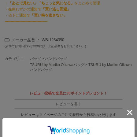
EIMY ISTOIRE
・
「あとで見たい」「ちょっと気になる」
をまとめて管理
エイミー イストワール
・在庫わずかの通知で
「買い逃し回避」
・値下げ通知で
「買い時を逃さない」
emmi
-----------------------------------
エミ
emmi atelier
メーカー品番 ： WB-1264390
エミ アトリエ
(店舗でお問い合わせの際には、上記品番をお伝え下さい。)
emmi yoga
エミヨガ
カテゴリ ：
バッグ
>
ハンドバッグ
TSURU by Mariko Oikawaバッグ
>
TSURU by Mariko Oikawa
ハンドバッグ
ETRÉ TOKYO
エトレトウキョウ
ey
アイ
レビュー投稿で全員に30ポイントプレゼント！
レビューを書く
レビューはマイページのご注文履歴から投稿いただけます
FILA
フィラ
返品・キャンセルについて
FRAY I.D