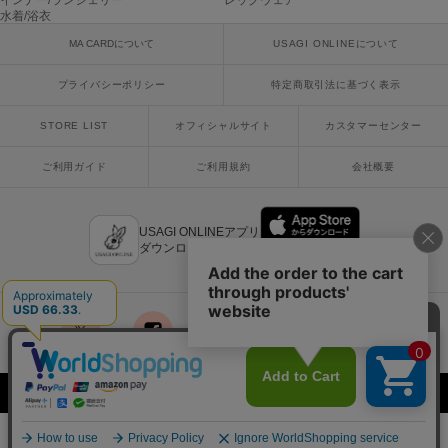
インナー/ランジェリー
レッグウェア
ヌル
水着/浴衣
MA CARDについて
USAGI ONLINEについて
プライバシーポリシー
特定商取引法に基づく表示
On
オン
STORE LIST
オフィシャルサイト
カスタマーセンター
Onitsuka Tiger
オニツカ タイガー
ご利用ガイド
ご利用規約
会社概要
ORGUE
オルグ
USAGI ONLINEアプリ
ダウンロードはこちら
ORR
オル
PATRICK
x
facebook
instagram
LINE
mail
パトリック
Copyright © 2018 Usagi Online Co.,Ltd. All Rights Reserved.
Philly chocolate
フィリーチョコレート
¥10,450
カートに入れる
税込