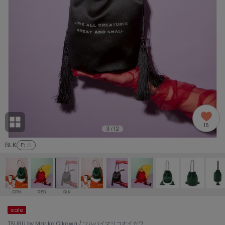
adidas
アディダス
(1992)
adidas by Stella McCartney
アディダス バイ ステラマッカートニー
870)
ALLISON BROWN
アリソンブラウン
06)
amabro
アマブロ
リー (633)
Ame no chi Hare
16
アメノチハレ
3
12
/
ョン雑貨 (854)
BLK
F
: △
AMOMMA
アモマ
/ランジェリー (127)
ánuans
ェア (121)
アニュアンス
GRN
RED
BLK
ànuke
sale
 (124)
アンヌーク
TSURU by Mariko Oikawa / ツルバイマリコオイカワ