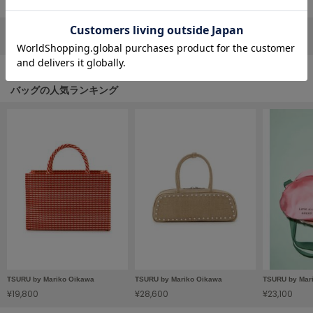
フレイアイディー
FURFUR
リポストする
LINEで送る
ファーファー
バッグの人気ランキング
gelato pique
ジェラート ピケ
GELATO PIQUE CAT&DOG
ジェラート ピケ キャットアンドドッグ
gelato pique Sleep
ジェラート ピケ スリープ
GRAMICCI
グラミチ
Henon.
TSURU by Mariko Oikawa
TSURU by Mariko Oikawa
TSURU by Mar
へノン
¥19,800
¥28,600
¥23,100