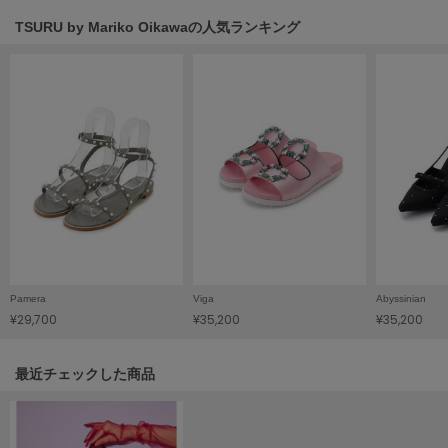
HUNTER
ハンター
TSURU by Mariko Oikawaの人気ランキング
HOKA ONEONE
ホカ オネオネ
KEEN
キーン
LAATO
ラート
Pamera
Viga
Abyssinian
le
ル
¥29,700
¥35,200
¥35,200
le coq sportif
関連記事
最近チェックした商品
ルコックスポルティフ
LeSportsac
レスポートサック