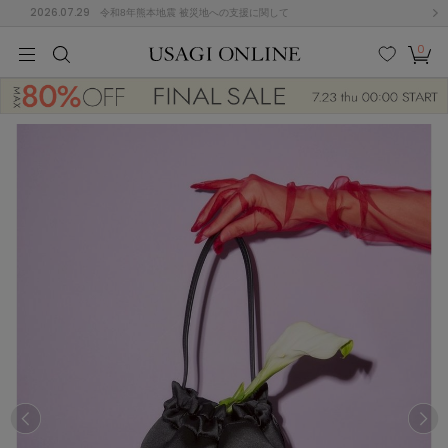
2026.07.29
令和8年熊本地震 被災地への支援に関して
0
MEN
MEN
KIDS
KIDS
BABY
BABY
BEAUTY
BEAUTY
LIFE STYLE
LIFE STYLE
検索
お気
カー
に入
ト
り
(682)
(3041)
B
C
D
E
F
G
I
J
K
L
M
N
ス/ドレス (1170)
P
Q
R
S
T
U
(568)
その
W
X
Y
Z
他
889)
ルームウェア (611)
ACYM
アシーム
(121)