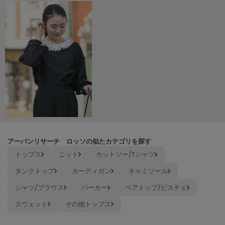
ヌル
On
オン
Onitsuka Tiger
オニツカ タイガー
ORGUE
オルグ
ORR
オル
アーバンリサーチ ロッソの似たカテゴリを探す
トップス
ニット
カットソー/Tシャツ
タンクトップ
カーディガン
キャミソール
PATRICK
パトリック
シャツ/ブラウス
パーカー
ベアトップ/ビスチェ
スウェット
その他トップス
Philly chocolate
フィリーチョコレート