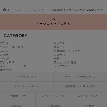
poláura
ポローラ
トップス
シャツ/ブラウス
【WEB限定】コサージュカラー2WAYブラウス
TO
PUMA
P
プーマ
ページのトップに戻る
CATEGORY
Reebok
リーボック
アウター
トップス
ワンピース/ドレス
スカート
パンツ
部屋着/ルームウェア
スポーツ
シューズ
バッグ
帽子
SALOMON
アクセサリー
ファッション雑貨
サロモン
インナー/ランジェリー
レッグウェア
水着/浴衣
sanrio house
MA CARDについて
USAGI ONLINEについて
サンリオハウス
プライバシーポリシー
特定商取引法に基づく表示
SESAME STREET MARKET
セサミストリートマーケット
STORE LIST
オフィシャルサイト
カスタマーセンター
SHAKA
シャカ
ご利用ガイド
ご利用規約
会社概要