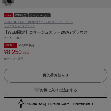
ASICS
MOVIE
アシックス
sale
WEB限定
ウォッシャブル
URBAN RESEARCH ROSSO / アーバンリサーチ ロッソ
トップス
シャツ/ブラウス
Ballelite
バレリット
【WEB限定】コサージュカラー2WAYブラウス
セール｜sale
BANDOLIER
40%
OFF
¥13,750
税込
バンドリヤー
¥8,250
税込
Barbour
75ポイント還元
バブアー
Beyond Closet
ビヨンドクローゼット
再入荷お知らせ
お気に入りに追加する
Calvin Klein
カルバン・クライン
159cm / 51kg
Crotch +4cm
Find your size
CELFORD
セルフォード