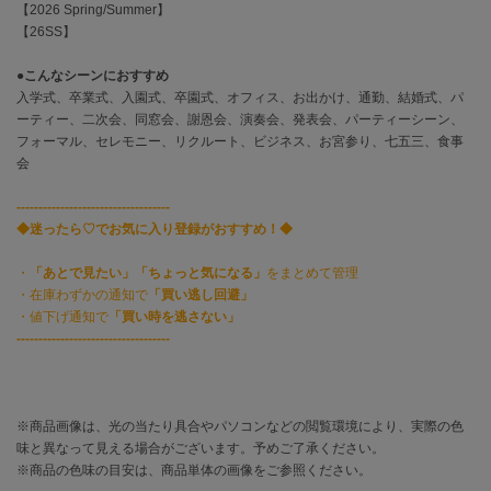
EIMY ISTOIRE
【2026 Spring/Summer】
エイミー イストワール
【26SS】
emmi
●
こんなシーンにおすすめ
エミ
入学式、卒業式、入園式、卒園式、オフィス、お出かけ、通勤、結婚式、パ
ーティー、二次会、同窓会、謝恩会、演奏会、発表会、パーティーシーン、
emmi atelier
フォーマル、セレモニー、リクルート、ビジネス、お宮参り、七五三、食事
エミ アトリエ
会
emmi yoga
エミヨガ
-----------------------------------
◆迷ったら♡でお気に入り登録がおすすめ！◆
ETRÉ TOKYO
エトレトウキョウ
・
「あとで見たい」「ちょっと気になる」
をまとめて管理
・在庫わずかの通知で
「買い逃し回避」
ey
・値下げ通知で
「買い時を逃さない」
アイ
-----------------------------------
FILA
※商品画像は、光の当たり具合やパソコンなどの閲覧環境により、実際の色
フィラ
味と異なって見える場合がございます。予めご了承ください。
※商品の色味の目安は、商品単体の画像をご参照ください。
FRAY I.D