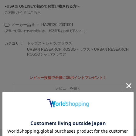
フレイアイディー
●
USAGI ONLINEで初めてお買い物される方へ
ご利用ガイドはこちら
FURFUR
ファーファー
メーカー品番 ： RA26130-2031001
(店舗でお問い合わせの際には、上記品番をお伝え下さい。)
gelato pique
カテゴリ ：
トップス
>
シャツ/ブラウス
ジェラート ピケ
URBAN RESEARCH ROSSOトップス
>
URBAN RESEARCH
ROSSOシャツ/ブラウス
GELATO PIQUE CAT&DOG
ジェラート ピケ キャットアンドドッグ
gelato pique Sleep
レビュー投稿で全員に30ポイントプレゼント！
ジェラート ピケ スリープ
レビューを書く
GRAMICCI
グラミチ
レビューはマイページのご注文履歴から投稿いただけます
返品・キャンセルについて
Henon.
へノン