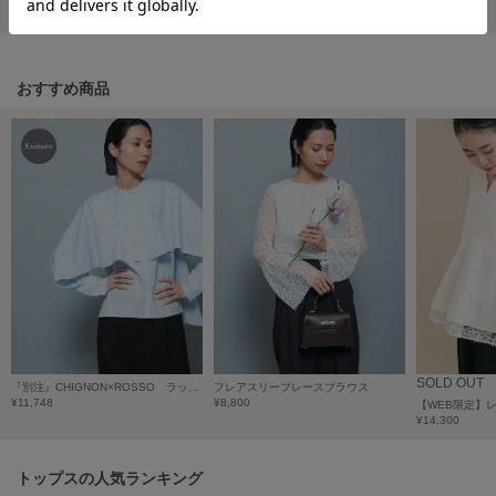
リポストする
LINEで送る
HUNTER
ハンター
HOKA ONEONE
ホカ オネオネ
おすすめ商品
KEEN
キーン
LAATO
ラート
le
ル
SOLD OUT
『別注』CHIGNON×ROSSO ラッフルシャツブラウス
フレアスリーブレースブラウス
le coq sportif
¥11,748
¥8,800
ルコックスポルティフ
¥14,300
LeSportsac
トップスの人気ランキング
レスポートサック