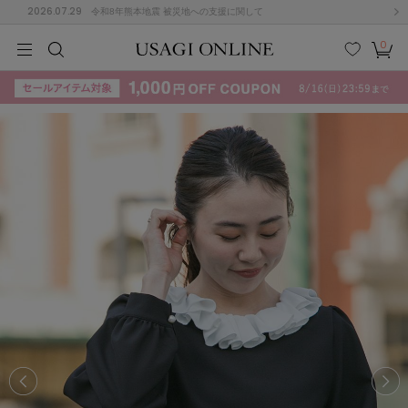
2026.07.29
令和8年熊本地震 被災地への支援に関して
0
MEN
MEN
KIDS
KIDS
BABY
BABY
BEAUTY
BEAUTY
LIFE STYLE
LIFE STYLE
検索
お気
カー
に入
ト
り
(715)
(3074)
B
C
D
E
F
G
I
J
K
L
M
N
ス/ドレス (1179)
P
Q
R
S
T
U
(570)
その
W
X
Y
Z
他
890)
ルームウェア (535)
ACYM
アシーム
(121)