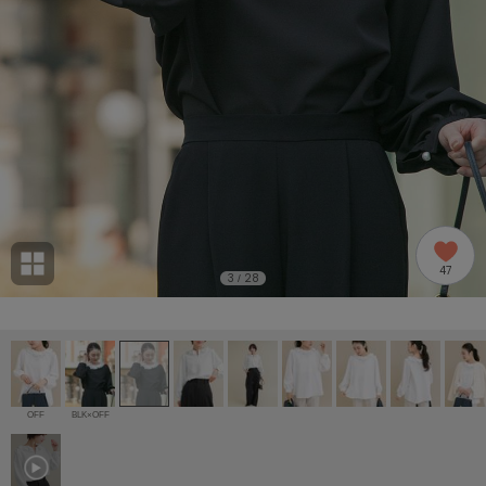
adidas
アディダス
(2005)
adidas by Stella McCartney
アディダス バイ ステラマッカートニー
916)
ALLISON BROWN
アリソンブラウン
07)
amabro
アマブロ
リー (664)
Ame no chi Hare
47
アメノチハレ
3
28
/
ョン雑貨 (865)
AMOMMA
アモマ
/ランジェリー (127)
ánuans
ェア (121)
アニュアンス
OFF
BLK×OFF
ànuke
 (124)
アンヌーク