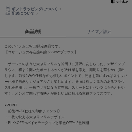
ギフトラッピングについて
célon
配送について
セロン
Clarks Premium
商品説明
サイズ／詳細
クラークス
CODE A
このアイテムはWEB限定商品です。
コードエー
【コサージュの存在感を纏う2WAYブラウス】
COLE HAAN
コサージュのような大ぶりフリルを衿周りに贅沢にあしらった、デザインブ
コール ハーン
ラウス。程よく開いたボートネックが抜け感を添え、顔周りを華やかに演出
します。前後2WAY仕様なのも嬉しいポイントで、開きを前にすればスキッパ
CONVERSE
ー仕様で自然なカジュアルさも楽しめます。身頃は程よく厚みのあるブラウ
コンバース
ス地を使用し、一枚でサマになる存在感。スカートにもパンツにも合わせや
すく、オンオフ問わず着映えが欲しい日に頼れる主役ブラウスです。
●
POINT
DANSKIN
ダンスキン
・前後2WAY仕様で印象チェンジ◎
・一枚で映える大ぶりフリルデザイン
・BLK×OFFのバイカラータイプと単色OFFの2色展開