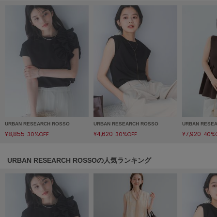
LILY BROWN
リリーブラウン
LILY BROWN Lingerie
リリーブラウンランジェリー
LITTLE UNION TOKYO
リトルユニオン トウキョウ
made of Organics
メイドオブオーガニクス
URBAN RESEARCH ROSSO
URBAN RESEARCH ROSSO
URBAN RESE
¥8,855
¥4,620
¥7,920
30%OFF
30%OFF
40%
MICHU COQUETTE
ミチュ コケット
URBAN RESEARCH ROSSOの人気ランキング
MIESROHE
ミースロエ
miies miim
ミーエスミーム