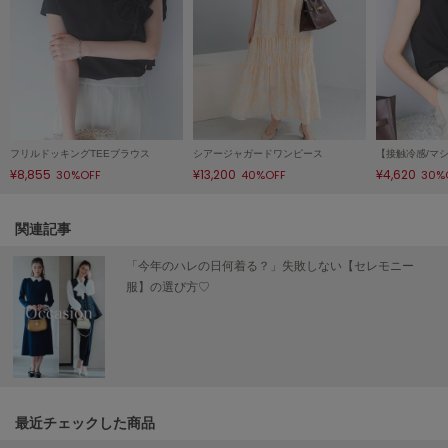
Mila Owen
ミラオーウェン
MOIGE
モワージュ
MUCHA
ミュシャ
フリルドッキングTEEブラウス
シアージャガードワンピース
¥8,855
¥13,200
¥4,620
30%OFF
40%OFF
30%
NEW Balance
関連記事
ニューバランス
「今年のハレの日何着る？」失敗しない【セレモニー
nezu
ネズ
服】の選び方♡
NIKE
ナイキ
NOWNS
ナウンス
最近チェックした商品
null.