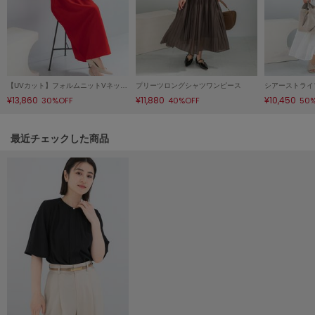
Mila Owen
ミラオーウェン
MOIGE
モワージュ
【UVカット】フォルムニットVネックワンピース
プリーツロングシャツワンピース
MUCHA
ミュシャ
¥13,860
¥11,880
¥10,450
30%OFF
40%OFF
50
関連記事
最近チェックした商品
NEW Balance
ニューバランス
nezu
ネズ
NIKE
ナイキ
NOWNS
ナウンス
null.