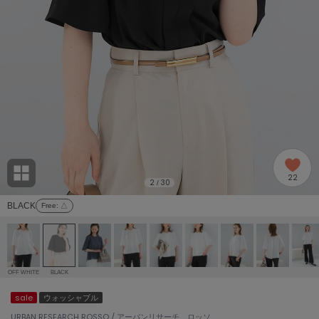
adidas
アディダス
(1996)
adidas by Stella McCartney
アディダス バイ ステラマッカートニー
893)
ALLISON BROWN
アリソンブラウン
98)
amabro
アマブロ
リー (663)
Ame no chi Hare
22
アメノチハレ
2
30
/
ョン雑貨 (858)
BLACK
Free
: △
AMOMMA
アモマ
/ランジェリー (127)
ánuans
ェア (119)
アニュアンス
OFF WHITE
BLACK
ànuke
sale
ウォッシャブル
 (124)
アンヌーク
URBAN RESEARCH ROSSO / アーバンリサーチ ロッソ