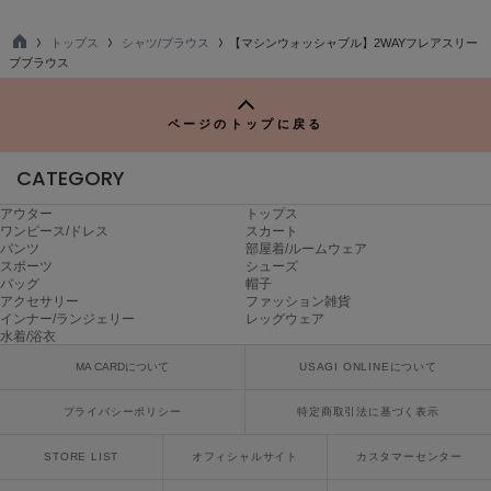
poláura
ポローラ
トップス
シャツ/ブラウス
【マシンウォッシャブル】2WAYフレアスリー
TO
ブブラウス
P
PUMA
プーマ
ページのトップに戻る
CATEGORY
Reebok
リーボック
アウター
トップス
ワンピース/ドレス
スカート
パンツ
部屋着/ルームウェア
スポーツ
シューズ
SALOMON
バッグ
帽子
サロモン
アクセサリー
ファッション雑貨
インナー/ランジェリー
レッグウェア
水着/浴衣
sanrio house
サンリオハウス
MA CARDについて
USAGI ONLINEについて
SESAME STREET MARKET
プライバシーポリシー
特定商取引法に基づく表示
セサミストリートマーケット
STORE LIST
オフィシャルサイト
カスタマーセンター
SHAKA
シャカ