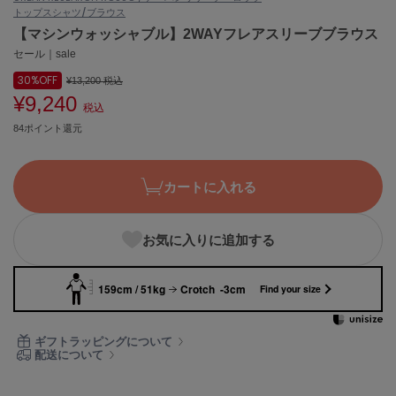
トップス
シャツ/ブラウス
ASICS
アシックス
【マシンウォッシャブル】2WAYフレアスリーブブラウス
セール｜sale
30%
OFF
¥13,200
税込
¥9,240
Ballelite
税込
バレリット
84ポイント還元
BANDOLIER
バンドリヤー
カートに入れる
Barbour
バブアー
お気に入りに追加する
Beyond Closet
ビヨンドクローゼット
159cm / 51kg
Crotch -3cm
Find your size
Calvin Klein
ギフトラッピングについて
カルバン・クライン
配送について
CELFORD
セルフォード