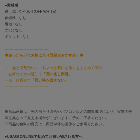
EIMY ISTOIRE
●
素材感
エイミー イストワール
透け感 : ややあり(OFF WHITE)
伸縮性 : なし
emmi
エミ
裏地 : なし
光沢 : なし
ポケット : なし
emmi atelier
エミ アトリエ
-----------------------------------
emmi yoga
◆迷ったら♡でお気に入り登録がおすすめ！◆
エミヨガ
・
「あとで見たい」「ちょっと気になる」
をまとめて管理
ETRÉ TOKYO
・在庫わずかの通知で
「買い逃し回避」
エトレトウキョウ
・値下げ通知で
「買い時を逃さない」
-----------------------------------
ey
アイ
※商品画像は、光の当たり具合やパソコンなどの閲覧環境により、実際の色
味と異なって見える場合がございます。予めご了承ください。
FILA
フィラ
※商品の色味の目安は、商品単体の画像をご参照ください。
FRAY I.D
●
USAGI ONLINEで初めてお買い物される方へ