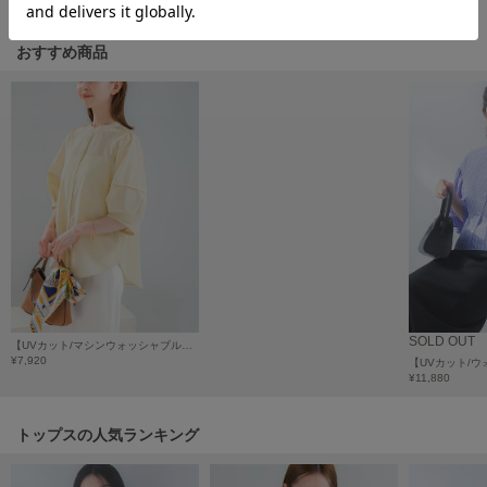
HUNTER
ハンター
おすすめ商品
HOKA ONEONE
ホカ オネオネ
KEEN
キーン
LAATO
ラート
le
SOLD OUT
ル
【UVカット/マシンウォッシャブル】【WEB/一部店舗限定】リネン混シャツブラウス
¥7,920
¥11,880
le coq sportif
ルコックスポルティフ
トップスの人気ランキング
LeSportsac
レスポートサック