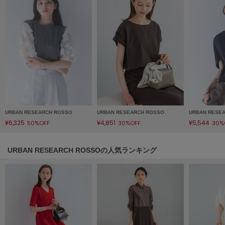
LILY BROWN
リリーブラウン
LILY BROWN Lingerie
リリーブラウンランジェリー
LITTLE UNION TOKYO
リトルユニオン トウキョウ
URBAN RESEARCH ROSSO
URBAN RESEARCH ROSSO
URBAN RESE
made of Organics
¥6,325
¥4,851
¥5,544
50%OFF
30%OFF
30%
メイドオブオーガニクス
MICHU COQUETTE
URBAN RESEARCH ROSSOの人気ランキング
ミチュ コケット
MIESROHE
ミースロエ
miies miim
ミーエスミーム