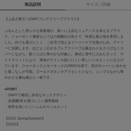
商品説明
サイズ／詳細
célon
セロン
【上品さ際立つ2WAYフレアスリーブブラウス】
Clarks Premium
ぷるんとした滑らかな表面感が、装いに上品なニュアンスを添えるブラウ
クラークス
ス。ジョーゼット素材ならではの肌離れの良さで、快適な着心地を実現しま
した。白でも透けにくく、ご自宅で洗えるイージーケア仕様のため、デイリ
CODE A
ーに活躍します。ほどよく広がるフレアスリーブは腕まわりをさりげなくカ
コードエー
バーしながら、動くたびに華やかな印象に。身頃と背中に入れたタック、サ
イドスリットにより、身体のラインを拾いにくい美しいシルエットに仕上げ
COLE HAAN
ています。クルーネックとキーネックの2WAY仕様で、気分やシーンに合わせ
コール ハーン
た着こなしが可能。ゴールドボタンがアクセントとなり、シンプルながら華
やかさも兼ね備えた一枚です。
CONVERSE
コンバース
●
POINT
・2WAYで着回し自在なネックデザイン
・洗濯機OK＆透けにくい優秀素材
DANSKIN
・体型を拾いにくいふんわりシルエット
ダンスキン
【2026 Spring/Summer】
【26SS】