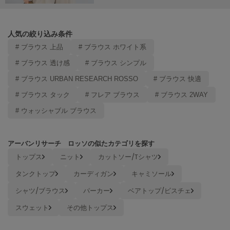
ヌル
人気の絞り込み条件
On
# ブラウス 上品
# ブラウス ホワイト系
オン
# ブラウス 透け感
# ブラウス シンプル
Onitsuka Tiger
# ブラウス URBAN RESEARCH ROSSO
# ブラウス 快適
オニツカ タイガー
# ブラウス タック
# フレア ブラウス
# ブラウス 2WAY
ORGUE
オルグ
# ウォッシャブル ブラウス
ORR
オル
アーバンリサーチ ロッソの似たカテゴリを探す
トップス
ニット
カットソー/Tシャツ
タンクトップ
カーディガン
キャミソール
PATRICK
パトリック
シャツ/ブラウス
パーカー
ベアトップ/ビスチェ
スウェット
その他トップス
Philly chocolate
フィリーチョコレート