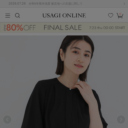
2026.07.29
令和8年熊本地震 被災地への支援に関して
0
MEN
MEN
KIDS
KIDS
BABY
BABY
BEAUTY
BEAUTY
LIFE STYLE
LIFE STYLE
検索
お気
カー
に入
ト
り
(684)
(2928)
B
C
D
E
F
G
I
J
K
L
M
N
ス/ドレス (1145)
P
Q
R
S
T
U
(546)
その
W
X
Y
Z
他
850)
ルームウェア (535)
ACYM
アシーム
(121)