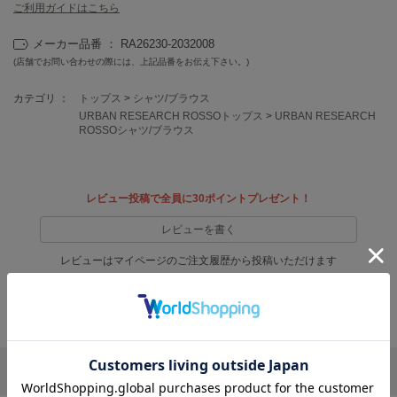
フレイアイディー
ご利用ガイドはこちら
FURFUR
メーカー品番 ： RA26230-2032008
ファーファー
(店舗でお問い合わせの際には、上記品番をお伝え下さい。)
カテゴリ ：
トップス
>
シャツ/ブラウス
URBAN RESEARCH ROSSOトップス
>
URBAN RESEARCH
gelato pique
ROSSOシャツ/ブラウス
ジェラート ピケ
GELATO PIQUE CAT&DOG
ジェラート ピケ キャットアンドドッグ
レビュー投稿で全員に30ポイントプレゼント！
gelato pique Sleep
レビューを書く
ジェラート ピケ スリープ
レビューはマイページのご注文履歴から投稿いただけます
GRAMICCI
グラミチ
返品・キャンセルについて
Henon.
へノン
リポストする
LINEで送る