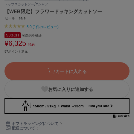
トップス
カットソー/Tシャツ
ASICS
アシックス
【WEB限定】フラワードッキングカットソー
セール｜sale
5.0 (1件のレビュー)
Ballelite
50%
OFF
¥12,650
税込
バレリット
¥6,325
税込
BANDOLIER
57ポイント還元
バンドリヤー
Barbour
カートに入れる
バブアー
Beyond Closet
お気に入りに追加する
ビヨンドクローゼット
158cm / 51kg
Waist +13cm
Find your size
Calvin Klein
カルバン・クライン
ギフトラッピングについて
配送について
CELFORD
セルフォード