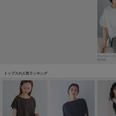
poláura
ポローラ
PUMA
プーマ
Reebok
リーボック
チュールドッキ
¥5,500
SALOMON
サロモン
トップスの人気ランキング
sanrio house
サンリオハウス
SESAME STREET MARKET
セサミストリートマーケット
SHAKA
シャカ