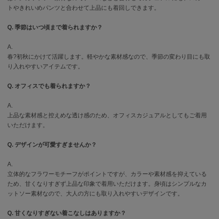
フレイアイディー
トやきれいめパンツと合わせて上品にも着回しできます。
FURFUR
Q. 季節はいつ頃まで着られますか？
ファーファー
A.
春?初秋にかけて活躍します。軽やかな素材感なので、季節の変わり目にも取
り入れやすいアイテムです。
gelato pique
ジェラート ピケ
Q. オフィスでも着られますか？
GELATO PIQUE CAT&DOG
ジェラート ピケ キャットアンドドッグ
A.
上品な素材感と控えめな透け感のため、オフィスカジュアルとしてもご着用
gelato pique Sleep
いただけます。
ジェラート ピケ スリープ
Q. デザインが可愛すぎませんか？
GRAMICCI
グラミチ
A.
立体的なフラワーモチーフがポイントですが、カラーや素材感を抑えている
ため、甘くなりすぎず上品な印象で着用いただけます。身頃はシンプルなカ
ットソー素材なので、大人の方にも取り入れやすいデザインです。
Henon.
へノン
Q. 甘くなりすぎない着こなしはありますか？