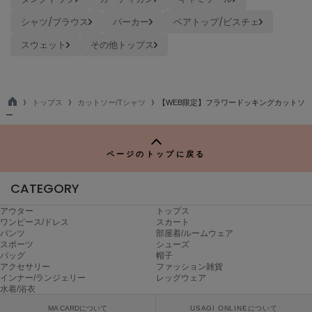
USAGI Gallery
ウサギギャラリー
シャツ/ブラウス
パーカー
ベアトップ/ビスチェ
スウェット
その他トップス
USAGI Gift
ウサギギフト
USAGI Item
ウサギアイテム
トップス
カットソー/Tシャツ
【WEB限定】フラワードッキングカットソ
TO
ー
P
USAGI Vintage
ウサギヴィンテージ
ページのトップに戻る
CATEGORY
VEJA
ヴェジャ
アウター
トップス
ワンピース/ドレス
スカート
パンツ
部屋着/ルームウェア
スポーツ
シューズ
バッグ
帽子
アクセサリー
ファッション雑貨
インナー/ランジェリー
レッグウェア
水着/浴衣
MA CARDについて
USAGI ONLINEについて