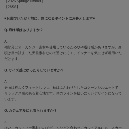
EIMY ISTOIRE
【2026 Spring/Summer】
エイミー イストワール
【26SS】
emmi
■お選びいただく前に、気になるポイントにお答えします■
エミ
Q. 透け感はありますか？
emmi atelier
エミ アトリエ
A.
袖部分はオーガンジー素材を使用しているためやや透け感がありますが、身
emmi yoga
頃は目の詰まった天竺素材なので透けにくく、インナーを気にせず着用いた
エミヨガ
だけます。
ETRÉ TOKYO
Q. サイズ感はゆったりしていますか？
エトレトウキョウ
A.
ey
アイ
身頃は程よくフィットしつつ、袖はふんわりとしたコクーンシルエットで、
リラックス感のある着心地です。体のラインを拾いにくいデザインになって
います。
FILA
Q. カジュアルにも着られますか？
フィラ
A.
FRAY I.D
はい。カットソー素材なのでデニムなどと合わせてカジュアルにも、スカー