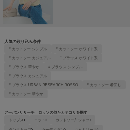
TODAYFUL
トゥデイフル
TSURU by Mariko Oikawa
ツルバイマリコオイカワ
人気の絞り込み条件
# カットソー シンプル
# カットソー ホワイト系
UGG
アグ
# カットソー カジュアル
# ブラウス ホワイト系
# ブラウス 華やか
# ブラウス シンプル
UNDERSON UNDERSON
アンダーソン アンダーソン
# ブラウス カジュアル
un/neu
# ブラウス URBAN RESEARCH ROSSO
# カットソー 着回し
アンノイ
# カットソー 華やか
URBAN RESEARCH ROSSO
アーバンリサーチ ロッソ
アーバンリサーチ ロッソの似たカテゴリを探す
USAGI Books
トップス
ニット
カットソー/Tシャツ
ウサギブックス
タンクトップ
カーディガン
キャミソール