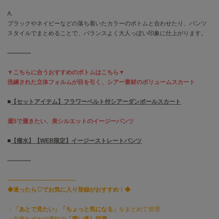
HUNTER
ハンター
A.
ブラックやネイビーなどの落ち着いたカラーのボトムと合わせたり、パンツ
HOKA ONEONE
スタイルでまとめることで、バランスよく大人っぽい印象に仕上がります。
ホカ オネオネ
------------
▼こちらに合うおすすめのボトムはこちら▼
KEEN
洗練された立体フォルムが目を引く、シアー素材のボリュームスカート
キーン
■
【セットアイテム】フラワーベルト付シアーダンボールスカート
LAATO
週5で履きたい、美シルエットのイージーパンツ
ラート
■
【撥水】【WEB限定】イージーストレートパンツ
le
ル
------------
le coq sportif
-----------------------------------
ルコックスポルティフ
◆迷ったら♡でお気に入り登録がおすすめ！◆
LeSportsac
・
「あとで見たい」「ちょっと気になる」
をまとめて管理
レスポートサック
・在庫わずかの通知で
「買い逃し回避」