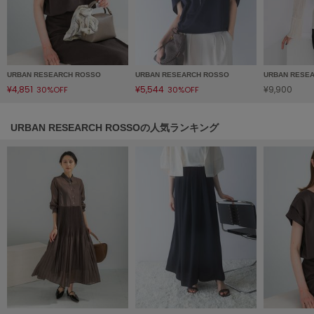
Sneakers by emmi
スニーカーズ バイ エミ
Snow Peak
スノーピーク
URBAN RESEARCH ROSSO
URBAN RESEARCH ROSSO
URBAN RESE
¥4,851
¥5,544
¥9,900
30%OFF
30%OFF
SNIDEL
スナイデル
URBAN RESEARCH ROSSOの人気ランキング
SNIDEL HOME
スナイデル ホーム
SOFER
ソフェル
SOMEWHERE BUTTER.
サムウェアバター
SORIN
ソリン
Stylevoice for xxx
スタイルヴォイスフォー