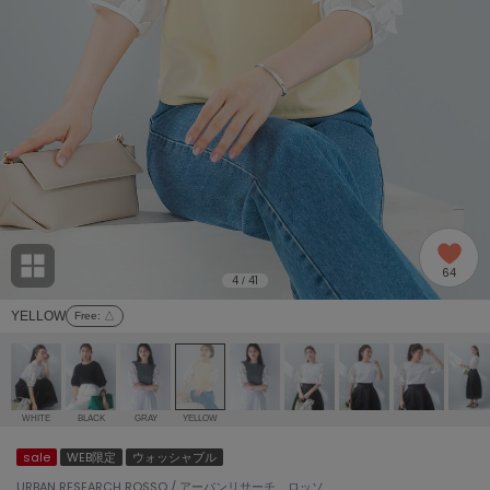
adidas
アディダス
(1978)
adidas by Stella McCartney
アディダス バイ ステラマッカートニー
887)
ALLISON BROWN
アリソンブラウン
97)
amabro
アマブロ
リー (645)
Ame no chi Hare
64
アメノチハレ
4
41
/
ョン雑貨 (850)
YELLOW
Free
: △
AMOMMA
アモマ
/ランジェリー (127)
ánuans
ェア (119)
アニュアンス
WHITE
BLACK
GRAY
YELLOW
ànuke
sale
WEB限定
ウォッシャブル
 (124)
アンヌーク
URBAN RESEARCH ROSSO / アーバンリサーチ ロッソ