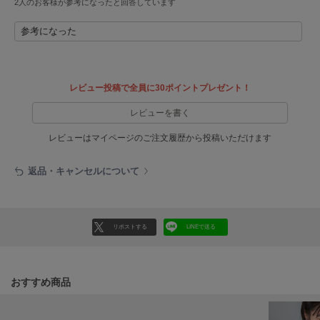
2人のお客様が参考になったと回答しています
ヌル
参考になった
On
オン
レビュー投稿で全員に30ポイントプレゼント！
Onitsuka Tiger
レビューを書く
オニツカ タイガー
レビューはマイページのご注文履歴から投稿いただけます
ORGUE
オルグ
返品・キャンセルについて
ORR
オル
リポストする
LINEで送る
PATRICK
パトリック
おすすめ商品
Philly chocolate
フィリーチョコレート