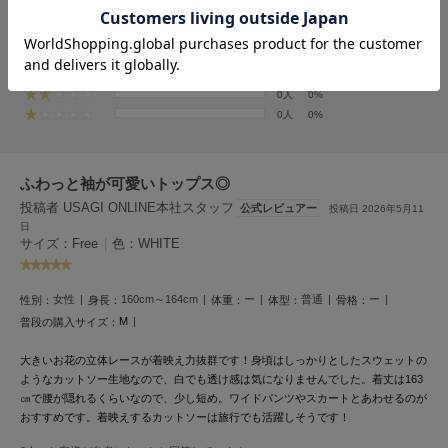
評価
Mila Owen
ミラオーウェン
1人
100%
0人
0%
MOIGE
0人
0%
モワージュ
0人
0%
0人
0%
MUCHA
ミュシャ
ふわっと袖が可愛いトップス◎
投稿者 USAGI ONLINE本社スタッフ
公式レビュアー
投稿日 2026年5月11
NEW Balance
日
ニューバランス
サイズ：Free
|
色：WHITE
nezu
ネズ
女性
160cm～164cm
ー
普通
ー
性別：
身長：
体重：
体型：
骨格：
M
普段の購入サイズ：
NIKE
ナイキ
大きいお花の立体レースが着映え力抜群です！身頃はしっかりとしたスウェットの
ようなカットソー生地なので、白でも透け感は気になりませんでした。着丈は163
NOWNS
㎝で腰が隠れるくらいなので、少し短め。ワイドパンツやスカートとあわせるのが
ナウンス
おすすめです。着映えするカットソーは旅行でも活躍しそうです！
null.