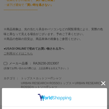
・値下げ通知で
「買い時を逃さない」
LILY BROWN
-----------------------------------
リリーブラウン
LILY BROWN Lingerie
リリーブラウンランジェリー
※商品画像は、光の当たり具合やパソコンなどの閲覧環境により、実際の色
味と異なって見える場合がございます。予めご了承ください。
LITTLE UNION TOKYO
リトルユニオン トウキョウ
※商品の色味の目安は、商品単体の画像をご参照ください。
●
USAGI ONLINEで初めてお買い物される方へ
ご利用ガイドはこちら
made of Organics
メイドオブオーガニクス
メーカー品番 ： RA26230-2013007
(店舗でお問い合わせの際には、上記品番をお伝え下さい。)
MICHU COQUETTE
ミチュ コケット
カテゴリ ：
トップス
>
カットソー/Tシャツ
URBAN RESEARCH ROSSOトップス
>
URBAN RESEARCH
MIESROHE
ROSSOカットソー/Tシャツ
ミースロエ
miies miim
1 件のカスタマーレビュー
ミーエスミーム