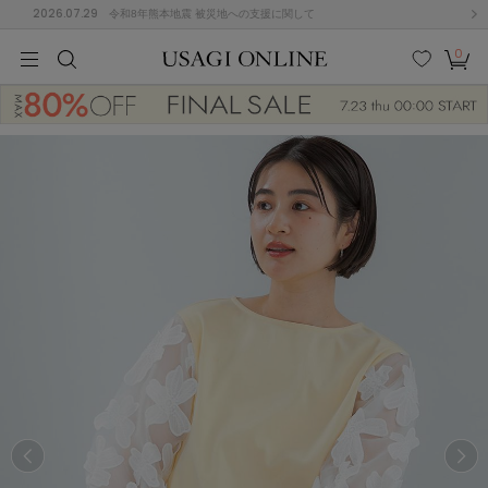
2026.07.29
令和8年熊本地震 被災地への支援に関して
0
MEN
MEN
KIDS
KIDS
BABY
BABY
BEAUTY
BEAUTY
LIFE STYLE
LIFE STYLE
検索
お気
カー
に入
ト
り
(674)
(2888)
B
C
D
E
F
G
I
J
K
L
M
N
ス/ドレス (1134)
P
Q
R
S
T
U
(543)
その
W
X
Y
Z
他
847)
ルームウェア (534)
ACYM
アシーム
(121)