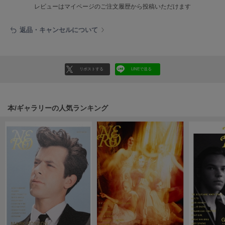
HUNTER
レビューはマイページのご注文履歴から投稿いただけます
ハンター
返品・キャンセルについて
HOKA ONEONE
ホカ オネオネ
リポストする
LINEで送る
KEEN
キーン
本/ギャラリーの人気ランキング
LAATO
ラート
le
ル
le coq sportif
ルコックスポルティフ
LeSportsac
レスポートサック