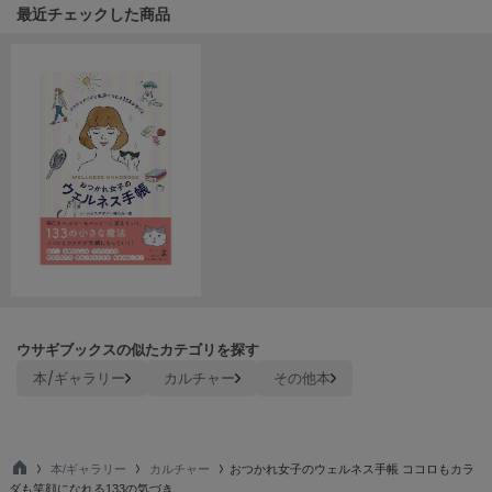
Mila Owen
関連記事
最近チェックした商品
ミラオーウェン
MOIGE
モワージュ
MUCHA
ミュシャ
NEW Balance
ニューバランス
nezu
ネズ
ウサギブックスの似たカテゴリを探す
NIKE
本/ギャラリー
カルチャー
その他本
ナイキ
NOWNS
ナウンス
本/ギャラリー
カルチャー
おつかれ女子のウェルネス手帳 ココロもカラ
TO
null.
ダも笑顔になれる133の気づき