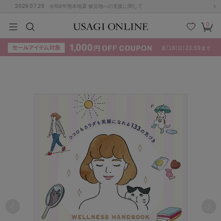
2026.07.29
令和8年熊本地震 被災地への支援に関して
0
MEN
MEN
KIDS
KIDS
BABY
BABY
BEAUTY
BEAUTY
LIFE STYLE
LIFE STYLE
検索
お気
カー
に入
ト
り
(715)
(3074)
B
C
D
E
F
G
I
J
K
L
M
N
ス/ドレス (1179)
P
Q
R
S
T
U
(570)
その
W
X
Y
Z
他
890)
ルームウェア (535)
ACYM
アシーム
(121)