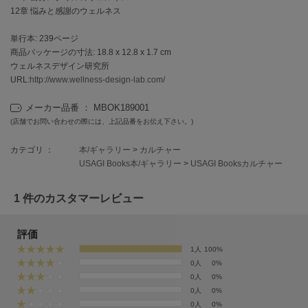
EIMY ISTOIRE
12章 悩みと感謝のウェルネス
エイミー イストワール
単行本: 239ページ
emmi
エミ
商品パッケージの寸法: 18.8 x 12.8 x 1.7 cm
ウェルネスデザイン研究所
URL:
http://www.wellness-design-lab.com/
emmi atelier
エミ アトリエ
メーカー品番 ： MBOK189001
emmi yoga
(店舗でお問い合わせの際には、上記品番をお伝え下さい。)
エミヨガ
カテゴリ ：
本/ギャラリー
>
カルチャー
ETRÉ TOKYO
USAGI Books本/ギャラリー
>
USAGI Booksカルチャー
エトレトウキョウ
1 件のカスタマーレビュー
ey
アイ
評価
1人
100%
FILA
0人
0%
フィラ
0人
0%
0人
0%
FRAY I.D
0人
0%