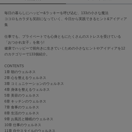
célon
毎日の暮らしにハッピー&ラッキーを呼び込む、133の小さな魔法
セロン
ココロもカラダも笑顔になっていく、今日から実践できるヒント&アイディア
集
Clarks Premium
クラークス
仕事でも、プライベートでも心身ともにたくさんのストレスを受けている
「おつかれ女子」を救う!
CODE A
健康でハッピーで前向きに生きていくための小さなヒントやアイディアを12
コードエー
のカテゴリーで133個紹介。
COLE HAAN
CONTENTS
コール ハーン
1章 朝のウェルネス
2章 心を整えるウェルネス
CONVERSE
コンバース
3章 コミュニケーションのウェルネス
4章 身体を整えるウェルネス
5章 美容のウェルネス
6章 キッチンのウェルネス
DANSKIN
7章 食事のウェルネス
ダンスキン
8章 生活のウェルネス
9章 お風呂と睡眠のウェルネス
10章 仕事のウェルネス
11章 自分スタイルのウェルネス