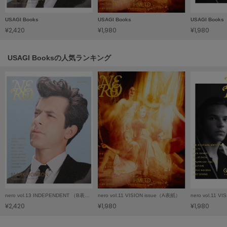
LILY BROWN
USAGI Books
USAGI Books
USAGI Books
リリーブラウン
¥2,420
¥1,980
¥1,980
LILY BROWN Lingerie
リリーブラウンランジェリー
USAGI Booksの人気ランキング
LITTLE UNION TOKYO
リトルユニオン トウキョウ
made of Organics
メイドオブオーガニクス
MICHU COQUETTE
ミチュ コケット
MIESROHE
ミースロエ
nero vol.13 INDEPENDENT （B表紙）
nero vol.11 VISION issue（A表紙）
nero vol.11 
miies miim
¥2,420
¥1,980
¥1,980
ミーエスミーム