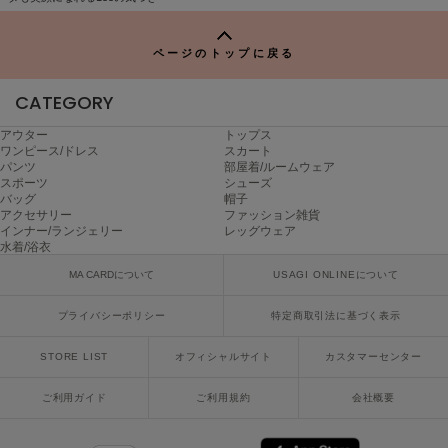
ヌル
P
ページのトップに戻る
On
CATEGORY
オン
アウター
トップス
Onitsuka Tiger
ワンピース/ドレス
スカート
オニツカ タイガー
パンツ
部屋着/ルームウェア
スポーツ
シューズ
バッグ
帽子
ORGUE
オルグ
アクセサリー
ファッション雑貨
インナー/ランジェリー
レッグウェア
水着/浴衣
ORR
オル
MA CARDについて
USAGI ONLINEについて
プライバシーポリシー
特定商取引法に基づく表示
PATRICK
STORE LIST
オフィシャルサイト
カスタマーセンター
パトリック
ご利用ガイド
ご利用規約
会社概要
Philly chocolate
フィリーチョコレート