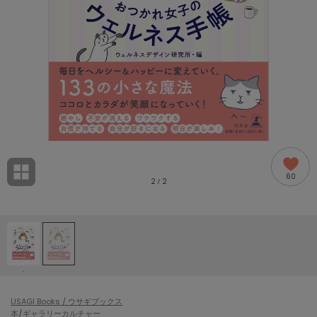
adidas
アディダス
(2005)
adidas by Stella McCartney
アディダス バイ ステラマッカートニー
916)
ALLISON BROWN
アリソンブラウン
07)
amabro
アマブロ
リー (664)
Ame no chi Hare
60
アメノチハレ
2
2
/
ョン雑貨 (865)
AMOMMA
アモマ
/ランジェリー (127)
ánuans
ェア (121)
アニュアンス
-
ànuke
 (124)
USAGI Books / ウサギブックス
アンヌーク
本/ギャラリー
カルチャー