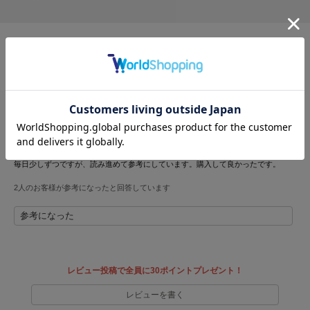
フレイアイディー
FURFUR
ファーファー
自分磨きに…
投稿者 なるさん
投稿日 2024年6月10日
サイズ：-
|
色：-
gelato pique
ジェラート ピケ
女性
149cm以下
ー
小柄
ストレート
性別：
身長：
体重：
体型：
骨格：
GELATO PIQUE CAT&DOG
お風呂時間や寝る前の読書にで読むため購入しました。自分磨きにもってこいの本
ジェラート ピケ キャットアンドドッグ
です。
毎日少しずつですが、読み進めて参考にしています。購入して良かったです。
gelato pique Sleep
ジェラート ピケ スリープ
2人のお客様が参考になったと回答しています
GRAMICCI
参考になった
グラミチ
レビュー投稿で全員に30ポイントプレゼント！
Henon.
へノン
レビューを書く