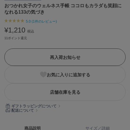
おつかれ女子のウェルネス手帳 ココロもカラダも笑顔に
ASICS
アシックス
なれる133の気づき
5.0 (1件のレビュー)
¥1,210
税込
Ballelite
バレリット
11ポイント還元
BANDOLIER
バンドリヤー
再入荷お知らせ
Barbour
バブアー
お気に入りに追加する
Beyond Closet
ビヨンドクローゼット
店舗在庫を見る
ギフトラッピングについて
Calvin Klein
配送について
カルバン・クライン
CELFORD
商品説明
サイズ／詳細
セルフォード