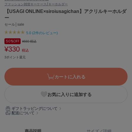
ファッション雑貨
キーケース/キーホルダー
ASICS
アシックス
【USAGI ONLINE×siroiusagichan】アクリルキーホルダ
ー
セール│sale
5.0 (2件のレビュー)
Ballelite
バレリット
50%
OFF
¥660
税込
¥330
BANDOLIER
税込
バンドリヤー
3ポイント還元
Barbour
バブアー
カートに入れる
Beyond Closet
ビヨンドクローゼット
お気に入りに追加する
ギフトラッピングについて
Calvin Klein
配送について
カルバン・クライン
CELFORD
商品説明
サイズ／詳細
セルフォード