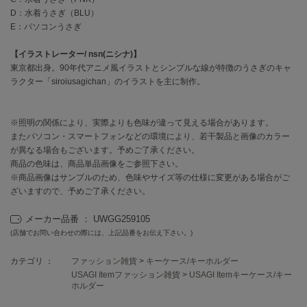
EIMY ISTOIRE
エイミー イストワール
D：水着うさぎ（BLU）
E：パソコンうさぎ
emmi
エミ
【イラストレーター/ nsn(ニシナ)】
東京都出身。90年代アニメ風イラストとシンプルな線が特徴のうさぎのキャ
emmi atelier
ラクター「siroiusagichan」のイラストを主に制作。
エミ アトリエ
emmi yoga
※照明の関係により、実際よりも色味が違って見える場合があります。
エミヨガ
またパソコン・スマートフォンなどの環境により、若干製品と画像のカラー
が異なる場合もございます。予めご了承ください。
ETRÉ TOKYO
商品の色味は、商品単品画像をご参照下さい。
エトレトウキョウ
※商品画像はサンプルのため、色味やサイズ等の仕様に変更がある場合がご
ざいますので、予めご了承ください。
ey
アイ
メーカー品番 ： UWGG259105
(店舗でお問い合わせの際には、上記品番をお伝え下さい。)
FILA
カテゴリ ：
ファッション雑貨
>
キーケース/キーホルダー
フィラ
USAGI Itemファッション雑貨
>
USAGI Itemキーケース/キー
ホルダー
FRAY I.D