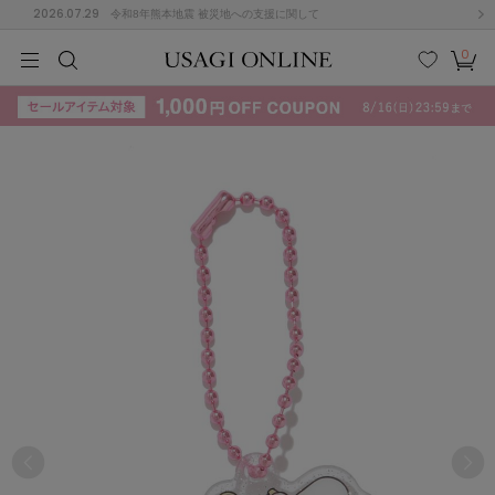
2026.07.29
令和8年熊本地震 被災地への支援に関して
0
MEN
MEN
KIDS
KIDS
BABY
BABY
BEAUTY
BEAUTY
LIFE STYLE
LIFE STYLE
検索
お気
カー
に入
ト
り
(715)
(3074)
B
C
D
E
F
G
I
J
K
L
M
N
ス/ドレス (1179)
P
Q
R
S
T
U
(570)
その
W
X
Y
Z
他
890)
ルームウェア (535)
ACYM
アシーム
(121)