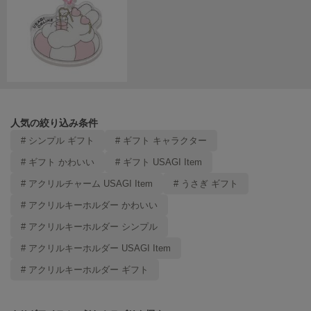
poláura
ポローラ
PUMA
プーマ
Reebok
人気の絞り込み条件
リーボック
# シンプル ギフト
# ギフト キャラクター
# ギフト かわいい
# ギフト USAGI Item
SALOMON
# アクリルチャーム USAGI Item
# うさぎ ギフト
サロモン
# アクリルキーホルダー かわいい
sanrio house
サンリオハウス
# アクリルキーホルダー シンプル
# アクリルキーホルダー USAGI Item
SESAME STREET MARKET
セサミストリートマーケット
# アクリルキーホルダー ギフト
SHAKA
シャカ