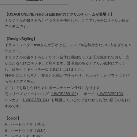
célon
【USAGI ONLINE×siroiusagichanのアクリルチャームが登場！】
セロン
オリジナルの書き下ろしイラストを使用した、ここでしか手に入らない限定
アイテムです。
Clarks Premium
クラークス
【Design/Styling】
イラストレーターnsnさんが手がける、シンプルな線がかわいいうさぎのキャ
CODE A
ラクター。
コードエー
オリジナルの書き下ろしデザイン全体に繊細なラメ加工が施されており、光
が当たるたびにキラキラと輝きます。透明感のあるアクリル素材にマッチ
COLE HAAN
コール ハーン
し、目を引くキャッチ―な印象に仕上げました。
自分用にはもちろん、友達とお揃いで持ったり、ちょっとしたギフトにもぴ
ったりのアイテム。
CONVERSE
コンバース
どこにでも取り付けやすいボールチェーン仕様になります。
同シリーズでトートバッグ（
UWGB259102
）、ポーチ（
UWGG259103
）、
ハンカチ（
UWGG259104
）も展開しているので合わせてお使い頂くのもおす
すめです。
DANSKIN
ダンスキン
【color】
A：ハートうさぎ（PNK）
B：ハートうさぎ（BLU）
C：水着うさぎ（PNK）