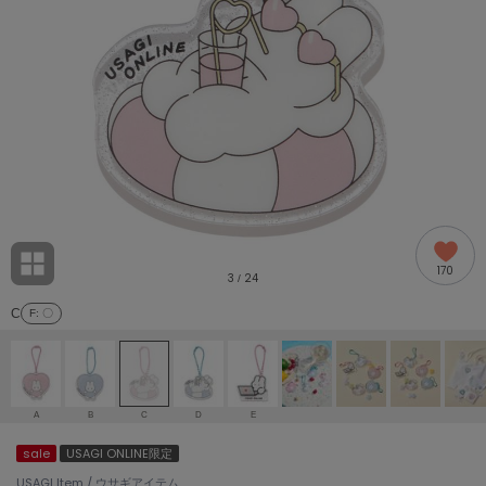
adidas
アディダス
(2005)
adidas by Stella McCartney
アディダス バイ ステラマッカートニー
916)
ALLISON BROWN
アリソンブラウン
07)
amabro
アマブロ
リー (664)
Ame no chi Hare
170
アメノチハレ
3
24
/
ョン雑貨 (865)
C
F
: 〇
AMOMMA
アモマ
/ランジェリー (127)
ánuans
ェア (121)
アニュアンス
A
B
C
D
E
ànuke
sale
USAGI ONLINE限定
 (124)
アンヌーク
USAGI Item / ウサギアイテム