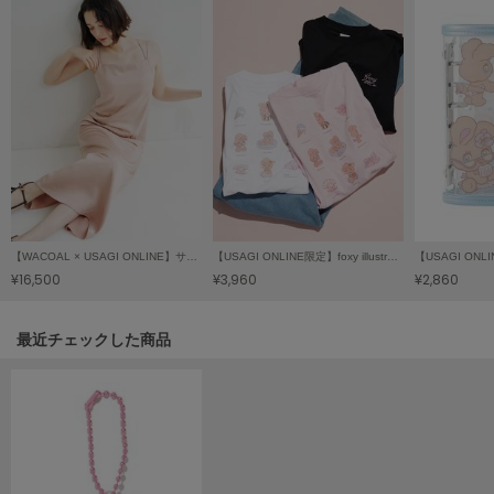
ヌル
On
オン
Onitsuka Tiger
オニツカ タイガー
ORGUE
オルグ
【WACOAL × USAGI ONLINE】サテンキャミワンピース
【USAGI ONLINE限定】foxy illustrationsTシャツ
¥16,500
¥3,960
¥2,860
ORR
オル
関連記事
最近チェックした商品
PATRICK
パトリック
Philly chocolate
フィリーチョコレート