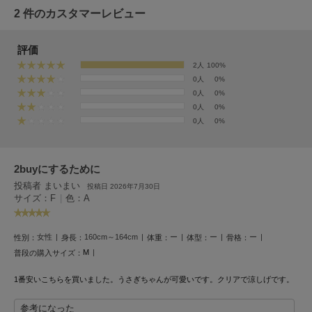
フレイアイディー
2 件のカスタマーレビュー
FURFUR
ファーファー
評価
2人
100%
0人
0%
0人
0%
gelato pique
ジェラート ピケ
0人
0%
0人
0%
GELATO PIQUE CAT&DOG
ジェラート ピケ キャットアンドドッグ
2buyにするために
gelato pique Sleep
ジェラート ピケ スリープ
投稿者 まいまい
投稿日 2026年7月30日
サイズ：F
|
色：A
GRAMICCI
グラミチ
女性
160cm～164cm
ー
ー
ー
性別：
身長：
体重：
体型：
骨格：
M
普段の購入サイズ：
Henon.
1番安いこちらを買いました。うさぎちゃんが可愛いです。クリアで涼しげです。
へノン
参考になった