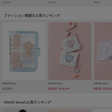
¥2,310
¥1,925
¥825
Mila Owen
ミラオーウェン
ファッション雑貨の人気ランキング
MOIGE
モワージュ
MUCHA
ミュシャ
NEW Balance
ニューバランス
nezu
ネズ
NIKE
USAGI Item
USAGI Item
USAGI Item
ナイキ
¥2,860
¥1,925
¥825
50%OFF
50%O
NOWNS
ナウンス
USAGI Itemの人気ランキング
null.