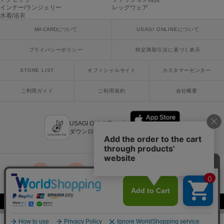
インナー/ランジェリー
レッグウェア
水着/浴衣
SUICOKE
スイコック
MA CARDについて
USAGI ONLINEについて
SUPERGA
プライバシーポリシー
特定商取引法に基づく表示
スペルガ
STORE LIST
オフィシャルサイト
カスタマーセンター
swanë
スワネ
ご利用ガイド
ご利用規約
会社概要
USAGI ONLINEアプリ
TAW&TOE
トーアンドトー
ダウンロードはこちら
TEVA
テバ
The Barnnet
x
facebook
instagram
LINE
mail
ザバーネット
Copyright © 2018 Usagi Online Co.,Ltd. All Rights Reserved.
THE NORTH FACE
ザ・ノース・フェイス
¥330
カートに入れる