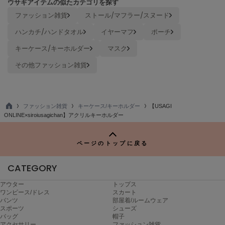
ウサギアイテムの似たカテゴリを探す
ファッション雑貨
ストール/マフラー/スヌード
Sneakers by emmi
スニーカーズ バイ エミ
ハンカチ/ハンドタオル
イヤーマフ
ポーチ
Snow Peak
キーケース/キーホルダー
マスク
スノーピーク
その他ファッション雑貨
SNIDEL
スナイデル
SNIDEL HOME
ファッション雑貨
キーケース/キーホルダー
【USAGI
スナイデル ホーム
TO
ONLINE×siroiusagichan】アクリルキーホルダー
P
SOFER
ソフェル
ページのトップに戻る
SOMEWHERE BUTTER.
CATEGORY
サムウェアバター
アウター
トップス
SORIN
ワンピース/ドレス
スカート
ソリン
パンツ
部屋着/ルームウェア
スポーツ
シューズ
バッグ
帽子
Stylevoice for xxx
スタイルヴォイスフォー
アクセサリー
ファッション雑貨