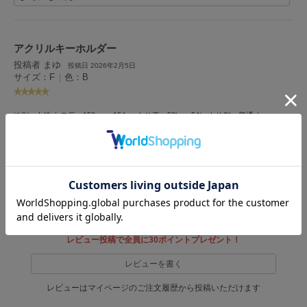
HUNTER
ハンター
HOKA ONEONE
アクリルキーホルダー
ホカ オネオネ
投稿者 まゆ
投稿日 2026年2月5日
サイズ：F
|
色：B
KEEN
キーン
女性
150cm～154cm
50kg～54㎏
普通
性別：
身長：
体重：
体型：
ストレート
F
骨格：
普段の購入サイズ：
そんなに大きくないので、ポーチとかに付けてみようと思います
LAATO
ラート
参考になった
le
ル
レビュー投稿で全員に30ポイントプレゼント！
le coq sportif
ルコックスポルティフ
レビューを書く
LeSportsac
レビューはマイページのご注文履歴から投稿いただけます
レスポートサック