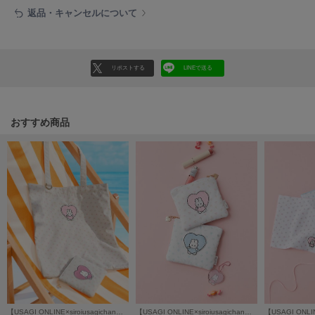
返品・キャンセルについて
LILY BROWN
リリーブラウン
LILY BROWN Lingerie
リリーブラウンランジェリー
リポストする
LINEで送る
LITTLE UNION TOKYO
リトルユニオン トウキョウ
おすすめ商品
made of Organics
メイドオブオーガニクス
MICHU COQUETTE
ミチュ コケット
MIESROHE
ミースロエ
miies miim
ミーエスミーム
【USAGI ONLINE×siroiusagichan】小花柄トートバッグ
【USAGI ONLINE×siroiusagichan】小花柄ポーチ